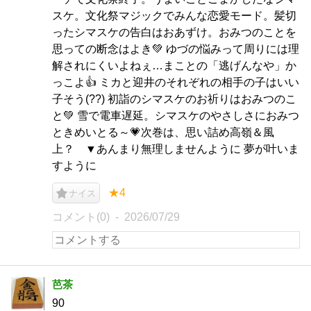
スケ。文化祭マジックでみんな恋愛モード。髪切
ったシマスケの告白はおあずけ。おみつのことを
思っての断念はよき💚 ゆづの悩みって周りには理
解されにくいよねぇ…まことの「逃げんなや」か
っこよ👍 ミカと迎井のそれぞれの相手の子はいい
子そう(??) 初詣のシマスケのお祈りはおみつのこ
と💚 雪で電車遅延。シマスケのやさしさにおみつ
ときめいとる～💗次巻は、思い詰め高嶺＆風
上？ ▼あんまり無理しませんように 夢が叶いま
すように
★4
ナイス
コメント(0)
2026/07/29
芭茶
90