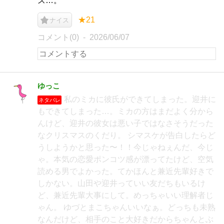
ズ…。
★21
ナイス
コメント(0)
2026/06/07
ゆっこ
私のミカに彼氏ができてしまった。迎井に
ネタバレ
もできてしまった…。ミカの方はまだよく分から
んけど、迎井の彼女は悪い子ではなさそうだった
なクリスマスのくだり。 シマスケが告白したらど
うしようかと思った〜！！今じゃねぇんだ、今じ
ゃ。本気の恋愛ポンコツ感が漂ってたけど、空気
読める男でよかった。てかほんと兼近先輩好きで
しかない。山田や迎井っていい友だちもいるけ
ど、兼近先輩大事にして。めっちゃいい理解者じ
ゃん。 ゆづとまこちゃんいいなぁ。どっちも未熟
なんだけど、相手のこと大好きだからちゃんとぶ