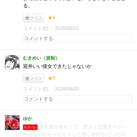
る。
★6
ナイス
コメント(0)
2026/06/21
むきめい（規制）
迎井いい彼女できたじゃないか
★5
ナイス
コメント(0)
2026/06/20
ゆか
文化祭が終わって、皆さん恋愛モードへ。
ネタバレ
みんなのわちゃわちゃした感じが好きだったの