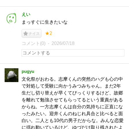
えい
まっすぐに生きたいな
★2
ナイス
コメント(0)
2026/07/18
pugyu
文化祭がおわる。志摩くんの突然のハグも心の中
で対処して受験に向かうみつみちゃん。まだ2年
生だし切り替えが早くてびっくりするけど、故郷
を離れて勉強させてもらってるという重責がある
からね。一方志摩くんは自分の気持ちに正直にな
ったみたい。迎井くんのねじれ具合と比べると面
白い。二人とも10代の男子だからな。みんな恋愛
に揺れ動いているけど、ゆづだけ取り残されたよ