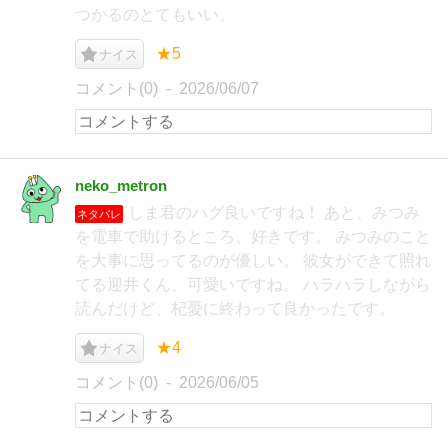
つかるのとてもいい。
★5
ナイス
コメント(0)
2026/06/07
neko_metron
しま君のハグ良いですね！ あと、みつみ
ネタバレ
を電車で助けるところ、好きです。 みつみのこと
を大事に思ってるのが優しい。 彼女ができて照れ
てる迎井くん、可愛いですね。 ハラハラしながら
読んだけど、杞憂に終わって良かったです。
★4
ナイス
コメント(0)
2026/06/05