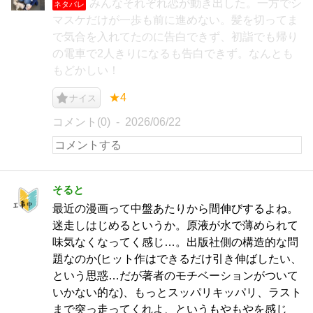
みんなそれぞれ恋が動き出した。一方でシ
ネタバレ
マスケだけが一歩も前に進めない。髪を切ってま
で気合を入れてたのに告白できず、初詣でも帰り
の電車で2人きりになるも告白できず。なんとも
もどかしい！
★4
ナイス
コメント(0)
2026/06/22
そると
最近の漫画って中盤あたりから間伸びするよね。
迷走しはじめるというか。原液が水で薄められて
味気なくなってく感じ…。出版社側の構造的な問
題なのか(ヒット作はできるだけ引き伸ばしたい、
という思惑…だが著者のモチベーションがついて
いかない的な)、もっとスッパリキッパリ、ラスト
まで突っ走ってくれよ、というもやもやを感じ