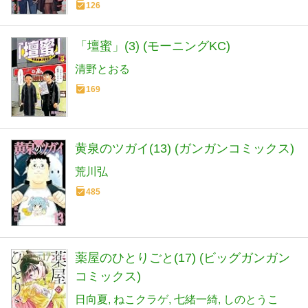
126
「壇蜜」(3) (モーニングKC)
清野とおる
169
黄泉のツガイ(13) (ガンガンコミックス)
荒川弘
485
薬屋のひとりごと(17) (ビッグガンガン
コミックス)
日向夏
ねこクラゲ
七緒一綺
しのとうこ