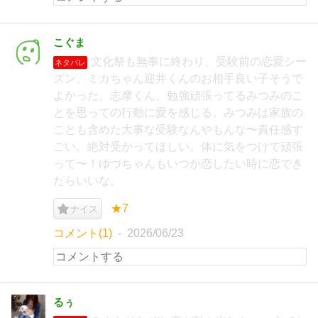
こぐま
文化祭も無事に終わり、受験前の恋愛シー
ネタバレ
ズン。ミカちゃん迎井くんのお相手良い子そうで
よかった。志摩くん、勉強頑張ってるみつみのこ
とを思っての行動に愛を感じる。みつみは家族の
ことも含めた大事な受験なんやもんな〜責任感す
ごい。絶対受かってほしい。体に気をつけて頑張
って〜！ゆづちゃんもいつか恋したい時に恋でき
たらいいな。
★7
ナイス
コメント(1)
2026/06/23
るぅ