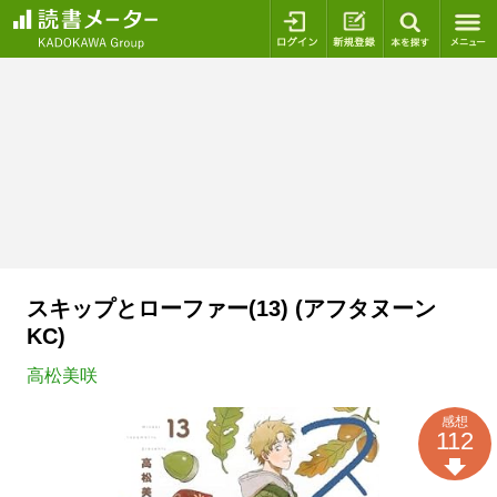
ログイン
新規登録
本を探
スキップとローファー(13) (アフタヌーン
KC)
高松美咲
感想
112