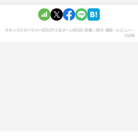
スキップとローファー(13) (アフタヌーンKC)
の
評価
56
％
感想・レビュー
112
件