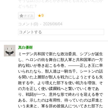
そうな話だけどあとがきが何とも言えないんだが
どっちだ？
★9
ナイス
コメント(0)
2026/06/04
真白優樹
ミーデン共和国で新たな政治委員、シブシが誕生
し、ヘロンの街を舞台に獣人軍と共和国軍の一方
的な戦いが巻き起こる今巻。―――正しき王に率
いられたなら、獣人達は一騎当千。シートンの話
を聞いた上層部が獣人を戦力にしようとするも失
敗する中、より増えた部下を使い戦力を増強、そ
の力を正しく使い蹂躙戦へと繋いでいく巻であ
り、戦闘が一つ、意外な形で終わりを迎える巻で
ある。示したのは有用性、待っていたのは昇進と
いう未来と、軍を辞め彼個人についてきた部下た