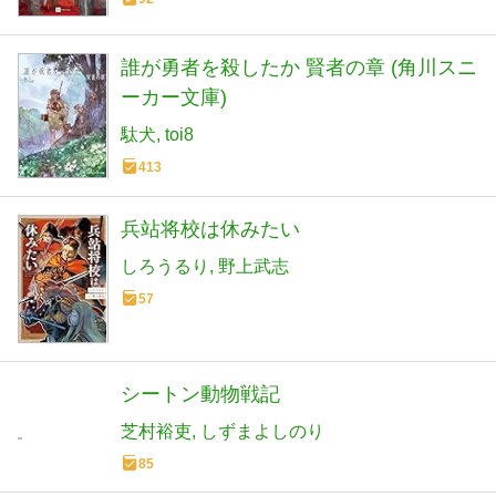
誰が勇者を殺したか 賢者の章 (角川スニ
ーカー文庫)
駄犬
toi8
413
兵站将校は休みたい
しろうるり
野上武志
57
シートン動物戦記
芝村裕吏
しずまよしのり
85