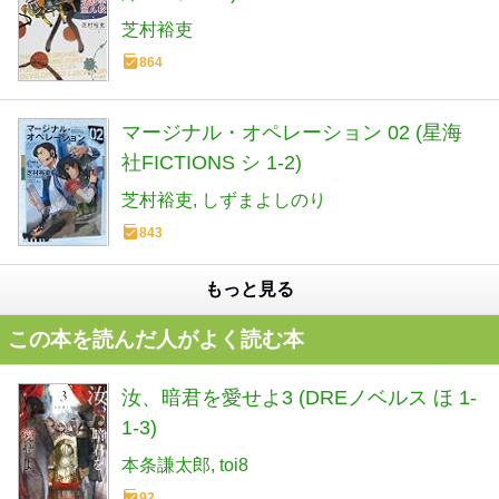
芝村裕吏
864
マージナル・オペレーション 02 (星海
社FICTIONS シ 1-2)
芝村裕吏
しずまよしのり
843
もっと見る
この本を読んだ人がよく読む本
汝、暗君を愛せよ3 (DREノベルス ほ 1-
1-3)
本条謙太郎
toi8
92