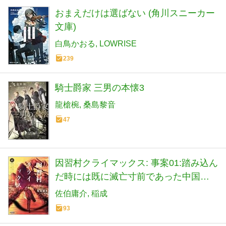
おまえだけは選ばない (角川スニーカー
文庫)
白鳥かおる
LOWRISE
239
騎士爵家 三男の本懐3
龍槍椀
桑島黎音
47
因習村クライマックス: 事案01:踏み込ん
だ時には既に滅亡寸前であった中国地
方某村 (ガガガ文庫 ガさ 14-4)
佐伯庸介
稲成
93