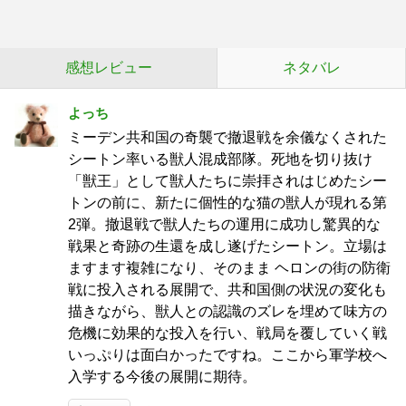
感想レビュー
ネタバレ
よっち
ミーデン共和国の奇襲で撤退戦を余儀なくされた
シートン率いる獣人混成部隊。死地を切り抜け
「獣王」として獣人たちに崇拝されはじめたシー
トンの前に、新たに個性的な猫の獣人が現れる第
2弾。撤退戦で獣人たちの運用に成功し驚異的な
戦果と奇跡の生還を成し遂げたシートン。立場は
ますます複雑になり、そのまま ヘロンの街の防衛
戦に投入される展開で、共和国側の状況の変化も
描きながら、獣人との認識のズレを埋めて味方の
危機に効果的な投入を行い、戦局を覆していく戦
いっぷりは面白かったですね。ここから軍学校へ
入学する今後の展開に期待。