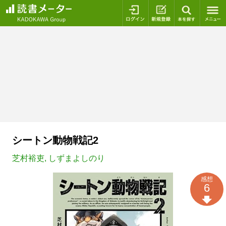
ログイン
新規登録
本を探
シートン動物戦記2
芝村裕吏
,
しずまよしのり
感想
6