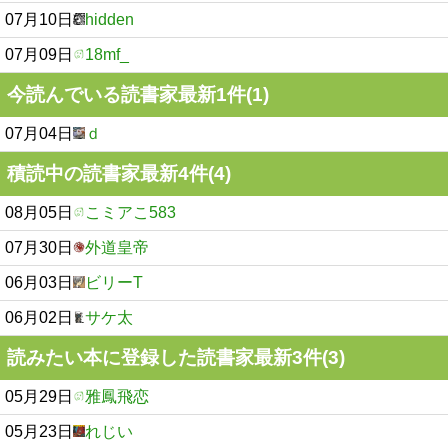
07月10日
hidden
07月09日
18mf_
今読んでいる読書家最新1件(1)
07月04日
ｄ
積読中の読書家最新4件(4)
08月05日
こミアこ583
07月30日
外道皇帝
06月03日
ビリーT
06月02日
サケ太
読みたい本に登録した読書家最新3件(3)
05月29日
雅鳳飛恋
05月23日
れじい