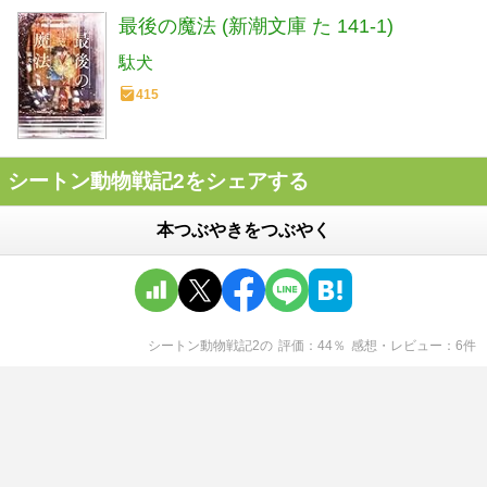
最後の魔法 (新潮文庫 た 141-1)
駄犬
415
シートン動物戦記2をシェアする
本つぶやきをつぶやく
シートン動物戦記2
の
評価
44
％
感想・レビュー
6
件