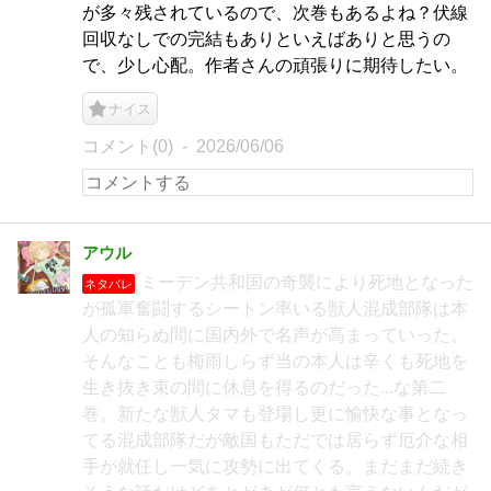
が多々残されているので、次巻もあるよね？伏線
回収なしでの完結もありといえばありと思うの
で、少し心配。作者さんの頑張りに期待したい。
ナイス
コメント(0)
2026/06/06
アウル
ミーデン共和国の奇襲により死地となった
ネタバレ
が孤軍奮闘するシートン率いる獣人混成部隊は本
人の知らぬ間に国内外で名声が高まっていった。
そんなことも梅雨しらず当の本人は辛くも死地を
生き抜き束の間に休息を得るのだった...な第二
巻。新たな獣人タマも登場し更に愉快な事となっ
てる混成部隊だが敵国もただでは居らず厄介な相
手が就任し一気に攻勢に出てくる。まだまだ続き