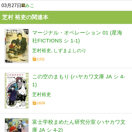
03月27日
みこ
芝村 裕吏の関連本
マージナル・オペレーション 01 (星海
社FICTIONS シ 1-1)
芝村裕吏
しずまよしのり
1311
この空のまもり (ハヤカワ文庫 JA シ 4-
1)
芝村裕吏
1026
富士学校まめたん研究分室 (ハヤカワ文
庫 JA シ 4-2)