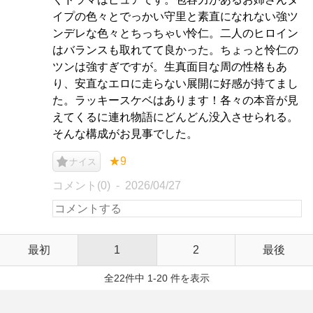
イプの色々とでっかい守里と素直になれない強ツ
ンデレな色々とちっちゃい怜仁。二人のヒロイン
はバランスも取れてて良かった。ちょっと怜仁の
ツンは強すぎですが。生真面目な周の性格もあ
り、安直なエロに走らない展開に好感が持てまし
た。ラッキースケベはあります！各々の本音が見
えてくるに連れ物語にどんどん没入させられる。
そんな構成がお見事でした。
★9
ナイス
コメント(0)
2026/04/27
最初
1
2
最後
全22件中 1-20 件を表示