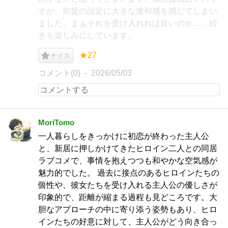
すが、前提の設定に大きな違和感を感じてしまい
ました。まぁそれを受け入れれば良いのか…。続
きを楽しみにしています。
★27
ナイス
コメント(0)
2026/05/03
MoriTomo
一人暮らしをきっかけに初恋が終わった主人公
と、新居に押しかけてきたヒロイン二人との同居
ラブコメで、事情を抱えつつも和やかな空気感が
魅力的でした。 過去に接点のあるヒロインたちの
個性や、彼女たちを受け入れる主人公の優しさが
印象的で、距離が縮まる過程も見どころです。大
胆なアプローチの中に寄り添う姿勢もあり、ヒロ
インたちの好意に対して、主人公がどう向き合っ