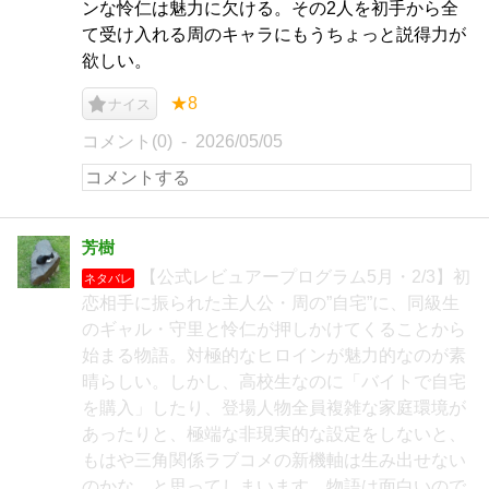
ンな怜仁は魅力に欠ける。その2人を初手から全
て受け入れる周のキャラにもうちょっと説得力が
欲しい。
★8
ナイス
コメント(0)
2026/05/05
芳樹
【公式レビュアープログラム5月・2/3】初
ネタバレ
恋相手に振られた主人公・周の”自宅”に、同級生
のギャル・守里と怜仁が押しかけてくることから
始まる物語。対極的なヒロインが魅力的なのが素
晴らしい。しかし、高校生なのに「バイトで自宅
を購入」したり、登場人物全員複雑な家庭環境が
あったりと、極端な非現実的な設定をしないと、
もはや三角関係ラブコメの新機軸は生み出せない
のかな…と思ってしまいます。物語は面白いので