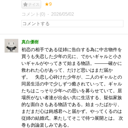
★9
ナイス
コメント(0)
2026/05/02
真白優樹
初恋の相手である従姉に告白する為に中古物件を
買うも失恋した少年の元に、でかいギャルと小さ
いギャルがやってきて始まる物語。―――確かに
救われた心があって、だけど思いはまだ届か
ず。 失恋し心砕けた少年が、二人のギャルとの
同居生活の中で少しずつ癒されていって。ギャル
たちはこっそり少年への思いを募らせていて。居
場所がない者達が出会い共に生活する、疑似家族
的な面白さもある物語である。始まったばかり、
まだまだ心は鈍感君へと届かず。やってくるのは
従姉の結婚式。果たしてそこで待つ展開とは。 次
巻も勿論楽しみである。