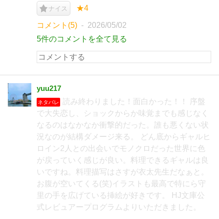
★4
ナイス
コメント(5)
2026/05/02
5件のコメントを全て見る
yuu217
読み終わりました！面白かった！！ 序盤
ネタバレ
で大失恋し、ショックからか味覚までも感じなく
なるのはなかなか衝撃的だった。誰も悪くない状
況なのが結構ダメージ来る。 どん底からギャルヒ
ロイン2人との出会いでモノクロだった世界に色
が戻っていく感じが良い。料理できるギャルは良
いですね。料理描写はさすが衣太先生だなぁと。
お腹が空いてくる(笑)イラストも最高で特にら守
里の手を広げている挿絵が好きです。 HJ文庫公
式レビュアープログラムよりいただきました。