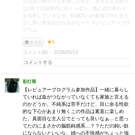
公は恋の終わりを実感した様子。巻末を見る限り
は2巻では結婚式に行くっぽい。既に恋の終わり
を自覚しているなか、結婚式への参加で何か主人
公に良い変化が訪れるかなー？ ＃レビュアープロ
グラム
★5
ナイス
コメント(0)
2026/05/14
彩灯尋
【レビュアープログラム参加作品】一緒に暮らし
ていれば血がつながっていなくても家族と言える
のかどうか。不純系は苦手だけど、目に余る性欲
的な下心があまり無くこの作品は素直に楽しめ
た。真面目な主人公でとっても良いなぁ…と思っ
てたのにまさかの脳筋鈍感系…？？ただの鈍い奴
にならないといいな。姉への不快感がちょっと強