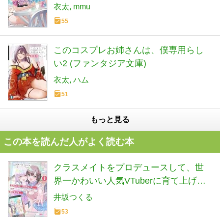
衣太
mmu
55
このコスプレお姉さんは、僕専用らし
い2 (ファンタジア文庫)
衣太
ハム
51
もっと見る
この本を読んだ人がよく読む本
クラスメイトをプロデュースして、世
界一かわいい人気VTuberに育て上げる
まで 1 (HJ文庫 い 07-01-01)
井坂つくる
53