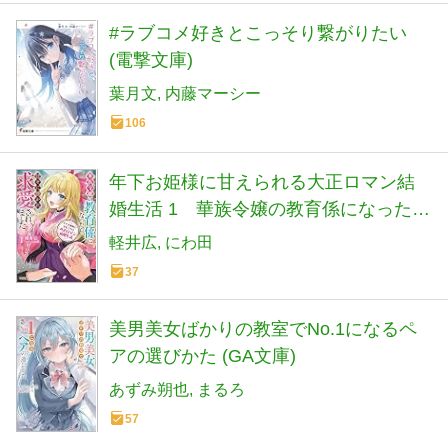
#ラブコメ好きとこっそり繋がりたい
(電撃文庫)
葉月文
内藤マーシー
106
年下お姫様に甘えられる大正ロマン結
婚生活 1 華族令嬢の教育係になった
ら、甘々に懐かれ求愛されました (HJ文
軽井広
にわ田
庫 か 13-02-01)
37
美男美女ばかりの教室でNo.1になるペ
アの選びかた (GA文庫)
あずみ朔也
まるろ
57