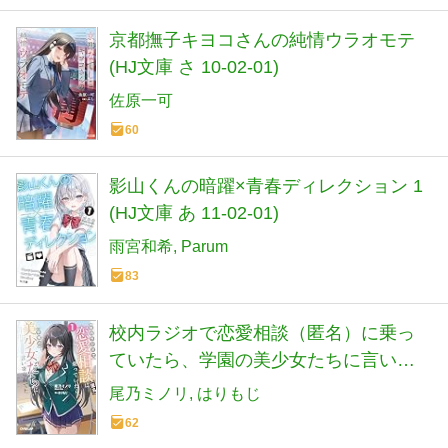
京都撫子キヨコさんの純情ウラオモテ
(HJ文庫 さ 10-02-01)
佐原一可
60
影山くんの暗躍×青春ディレクション 1
(HJ文庫 あ 11-02-01)
雨宮和希
Parum
83
校内ラジオで恋愛相談（匿名）に乗っ
ていたら、学園の美少女たちに言い寄
られてた 1 (オーバーラップ文庫)
尾乃ミノリ
はりもじ
62