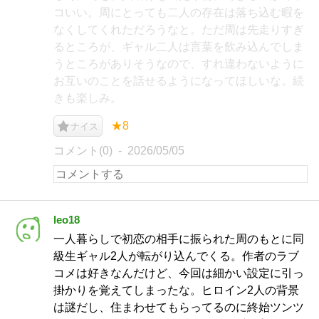
コいい。周にとっても二人の存在は落ち込む暇を
なくしてくれただろうなと。ただ周は先走りすぎ
るところが、ギャル二人は言葉を飲み込んでしま
うところがありそうなので、すれ違わないように
お互いのことを話せるようになってほしいな。続
きも楽しみ。
★8
ナイス
コメント(0)
2026/05/05
leo18
一人暮らしで初恋の相手に振られた周のもとに同
級生ギャル2人が転がり込んでくる。作者のラブ
コメは好きなんだけど、今回は細かい設定に引っ
掛かりを覚えてしまったな。ヒロイン2人の背景
は謎だし、住まわせてもらってるのに終始ツンツ