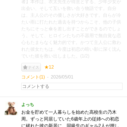
者】本作は、衣太先生が得意とする、少年少女が
出会い、そして互いを救い合う物語です。自分
は、主人公のその優しさが大好きです。自らが冷
たい雨に打たれた過去を持つからこそ、他の子供
たちにそっと傘を差し出すことができるのでしょ
う。そして、ヒロインたちの不器用で無自覚な恋
心もたまらなく魅力的です。かつて主人公に救わ
れた彼女たちは、今度は初恋の暗い影に深く沈ん
でいた彼を救い出しました。(1/2)
★12
ナイス
コメント(1)
2026/05/01
よっち
お金を貯めて一人暮らしを始めた高校生の乃木
周。ずっと同居していた6歳年上の従姉への初恋
に破れた彼の新居に、同級生のギャル2人が押し