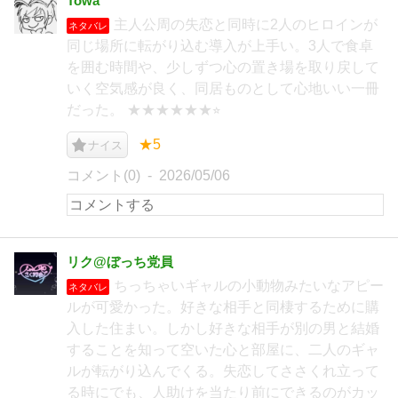
Towa
主人公周の失恋と同時に2人のヒロインが
ネタバレ
同じ場所に転がり込む導入が上手い。3人で食卓
を囲む時間や、少しずつ心の置き場を取り戻して
いく空気感が良く、同居ものとして心地いい一冊
だった。 ★★★★★★⭐︎
★5
ナイス
コメント(0)
2026/05/06
リク@ぼっち党員
ちっちゃいギャルの小動物みたいなアピー
ネタバレ
ルが可愛かった。好きな相手と同棲するために購
入した住まい。しかし好きな相手が別の男と結婚
することを知って空いた心と部屋に、二人のギャ
ルが転がり込んでくる。失恋してささくれ立って
る時にでも、人助けを当たり前にできるのがカッ