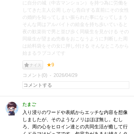
に自分の城（中古マンション）を持つ為に労働を
してきた主人公周 しかし告白する直前にその女性
の婚約を知ってしまい振られた事になってしまう
そんな周はアルバイトの給金を持ち歩いていると
夜の歓楽街で男と並び歩く同級生を見かける その
同級生が望まぬ売春をおこなうように判断した周
は給料袋をその女に押し付ける そんなところから
始まるラブコメです
★9
ナイス
コメント(0)
2026/04/29
たまご
入り浸りのワードや表紙からエッチな内容を想像
しましたが、そのようなノリはほぼ無し。むし
ろ、周の心をヒロイン達との共同生活が癒して行
くドラマはピュアです。包容力があるお姉さんタ