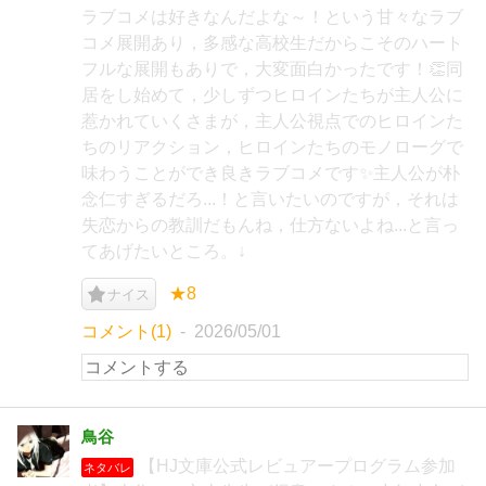
ラブコメは好きなんだよな～！という甘々なラブ
コメ展開あり，多感な高校生だからこそのハート
フルな展開もありで，大変面白かったです！👏同
居をし始めて，少しずつヒロインたちが主人公に
惹かれていくさまが，主人公視点でのヒロインた
ちのリアクション，ヒロインたちのモノローグで
味わうことができ良きラブコメです✨主人公が朴
念仁すぎるだろ...！と言いたいのですが，それは
失恋からの教訓だもんね，仕方ないよね...と言っ
てあげたいところ。↓
★8
ナイス
コメント(1)
2026/05/01
鳥谷
【HJ文庫公式レビュアープログラム参加
ネタバレ