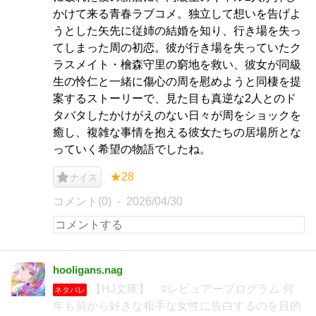
かけて来る青春ラブコメ。独立して想いを告げよ
うとした矢先に従姉の結婚を知り、行き場を失っ
てしまった周の初恋。彼が行き場を失っていたク
ラスメイト・檜森守里の窮地を救い、彼女が同級
生の怜仁と一緒に傷心の周を慰めようと同棲を提
案するストーリーで、見た目も真逆な2人とのド
タバタしたかけがえのない日々が周をショックを
癒し、複雑な事情を抱える彼女たちの居場所とな
っていく希望の物語でしたね。
★28
ナイス
コメント(0)
2026/04/30
hooligans.nag
【HJ文庫】 #レビュアープログラム 何
ネタバレ
年も前から好きな相手な女性に告白するのを目的