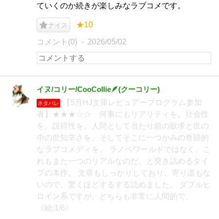
ていくのか続きが楽しみなラブコメです。
★10
ナイス
コメント(0)
2026/05/02
イヌ/コリー/CooCollie🪶(クーコリー)
【5月HJ文庫レビュアープログラム参加
ネタバレ
者】★★★☆☆ 何事にもリアリティを。社会性
を。説得性を。人間として当たり前の欲求と世の
中の世知辛さを。そしてそこに一つかみの奇跡的
なラブコメディを。 ラノベワールドではなく、こ
れもまた一つのリアルなのだ。と突き詰めるタイ
プの本作。 文章もしっかりしており、寄り道もな
いので、驚くほどするする読めました。 ダブルヒ
ロイン系ですが、どちらも非常に人間的で、
《続:1/6》