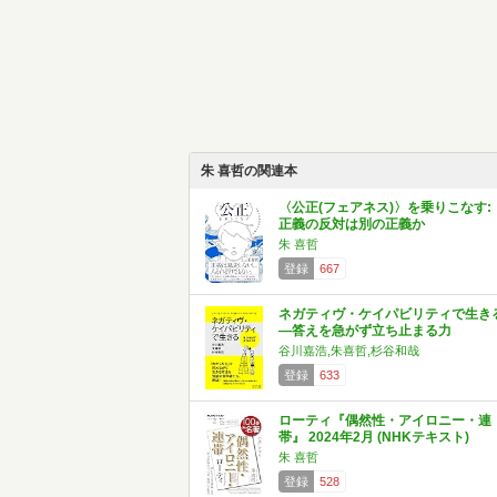
朱 喜哲の関連本
〈公正(フェアネス)〉を乗りこなす:
正義の反対は別の正義か
朱 喜哲
登録
667
ネガティヴ・ケイパビリティで生き
―答えを急がず立ち止まる力
谷川嘉浩,朱喜哲,杉谷和哉
登録
633
ローティ『偶然性・アイロニー・連
帯』 2024年2月 (NHKテキスト)
朱 喜哲
登録
528