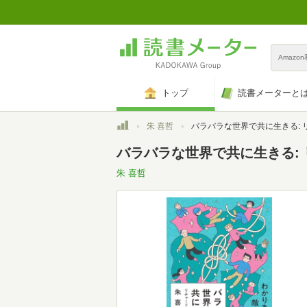
Amazo
トップ
読書メーターと
トップ
朱 喜哲
バラバラな世界で共に生きる: リチャード・ローティの哲学 (NHK出版新書 
バラバラな世界で共に生きる: リ
朱 喜哲