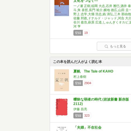
文化をつなぐ―
一ノ瀬 正樹,稲岡 大志,石井 雅巳,酒井 泰
斗,朱 喜哲,長門 裕介,横地 徳広,山田 圭一
野上 志学,大畑 浩志,銭 清弘,三木 那由他
佐藤 邦政,ドナルド・ジャッド,河合 大介
谷川 嘉浩,萩原 広道,しゅんぎくオカピ,
河 亨
登録
19
もっと見る
この本を読んだ人がよく読む本
夏帆 The Tale of KAHO
村上春樹
登録
2904
曖昧な弱者の時代 (岩波新書 新赤版
2112)
伊藤 昌亮
登録
323
「夫婦」不在社会