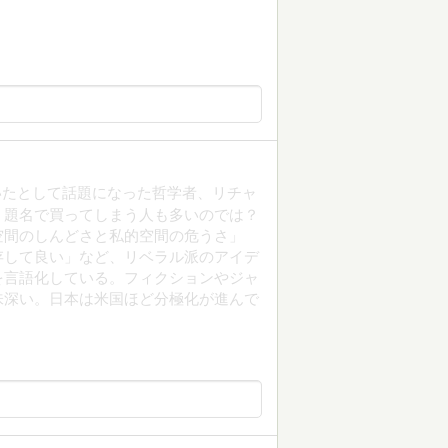
いたとして話題になった哲学者、リチャ
、題名で買ってしまう人も多いのでは？
空間のしんどさと私的空間の危うさ」
存して良い」など、リベラル派のアイデ
を言語化している。フィクションやジャ
味深い。日本は米国ほど分極化が進んで