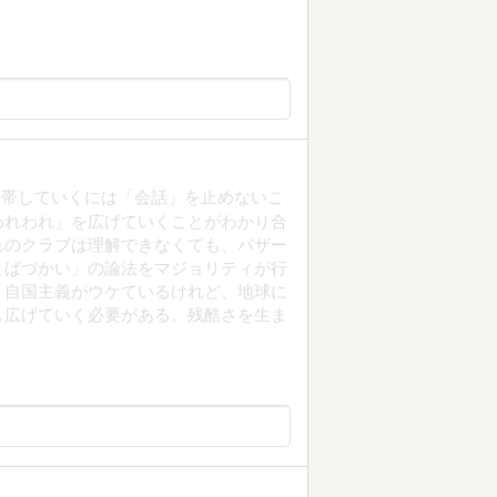
連帯していくには「会話」を止めないこ
われわれ」を広げていくことがわかり合
れのクラブは理解できなくても、バザー
とばづかい」の論法をマジョリティが行
、自国主義がウケているけれど、地球に
し広げていく必要がある。残酷さを生ま