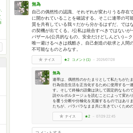
無為
,
自己の偶然性の認識、それぞれが変わりうる存在
,
に開かれていることを確認する。そこに連帯の可
,
源
質を共有している我々だから分かるはずだ、では
の契機が出てくる。/公私は統合すべきではないが
バザール(公共的なもの、安全だけどしんどい)⇔ク
唯一避けるべきは残酷さ。自己創造の欲求と人間
不可能なものとみなす。
ナイス
★2
コメント(
1
)
2026/07/28
無為
連帯は、偶然性のかたまりとして私たちがたま
行為信念生活を正当化するために使用する一連
す。そして終極の語彙は決して固定的なもの
説やルポルタージュを読むことによって変わ
を覆う分断や分極化を克服するものではあり
たちが、バラバラなまま共に生きていくため
ナイス
★2
07/29 22:45