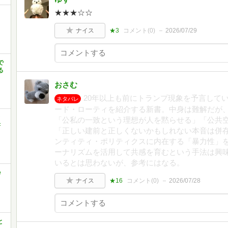
★★★☆☆
ナイス
★3
コメント(
0
)
2026/07/29
で
る
おさむ
20年以上も前にトランプ現象を予言して
ネタバレ
ード・ローティを紹介する新書。中身は難解だが
と
「公私の一致という理想が人を黙らせる」「公共
書
「正しい建前と正しくないかもしれない本音は併
ンティティ・ポリティクスに内在する「暴力性」
ーナリズムを活用して共感を育むという手法は興
いるとは思わないが、参考にはなる。
e
ナイス
★16
コメント(
0
)
2026/07/28
と