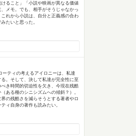
続けること」「小説や映画が異なる価値
意、メモ。でも、相手がそうじゃなかっ
。これから小説は、自分と正義感の合わ
でみたいと思った。
ローティの考えるアイロニーは、私達
する。そして、決して私達が完全性に至
つべき時間的切迫性を欠き、今現在残酷
か（ある種のシニシズムへの傾斜？）。
世界の残酷さを減らそうとする著者やロ
ーティ自身の著作も読みたい。