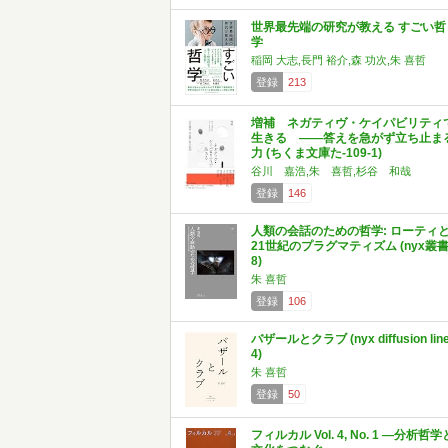
世界最先端の研究が教える すごい哲
学
稲岡 大志,長門 裕介,森 功次,朱 喜哲
登録
213
増補 ネガティヴ・ケイパビリティ
生きる ――答えを急がず立ち止ま
力 (ちくま文庫た-109-1)
谷川 嘉浩,朱 喜哲,杉谷 和哉
登録
146
人類の会話のための哲学: ローティ
21世紀のプラグマティズム (nyx叢
8)
朱 喜哲
登録
106
バザールとクラブ (nyx diffusion lin
4)
朱 喜哲
登録
50
フィルカル Vol. 4, No. 1 ―分析哲学