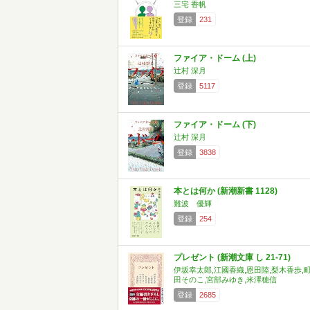
三宅 香帆
登録
231
ファイア・ドーム (上)
辻村 深月
登録
5117
ファイア・ドーム (下)
辻村 深月
登録
3838
本とは何か (新潮新書 1128)
難波 優輝
登録
254
プレゼント (新潮文庫 し 21-71)
伊坂幸太郎,江國香織,恩田陸,梨木香歩,
田そのこ,宮部みゆき,米澤穂信
登録
2685