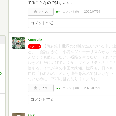
てることなのではないか。
ナイス
★4
コメント(
0
)
2026/07/29
ximsulp
【備忘録】世界の分断が進んでいる中、
ネタバレ
と。「会話」から、小説やジャーナリズムから「
えなくても敵にしない、残酷を生まない。それぞ
ルをどれだけ広げていくか。マイノリティの「こ
使する、それが今の米国大統領。世界も、日本も
住む「われわれ」という連帯を忘れてはいけない
る
ないために、平和な世となりますように。
ナイス
★2
コメント(
0
)
2026/07/29
ゆず