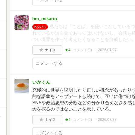
hm_mikarin
私たちは「ことば」を使いこなしている
ネタバレ
れているか無自覚であってはいけないし、会話を
つい境界を作って考えたくなることを自戒したい
ナイス
★4
コメント(
0
)
2026/07/27
いかくん
究極的に世界を説明したり正しい概念があったり
的な語彙をアップデートし続けて、互いに傷つけ
SNSや政治思想の分断などの分かり合えなさを感
念を探るのではないことを示している。
町
ナイス
★4
コメント(
0
)
2026/07/27