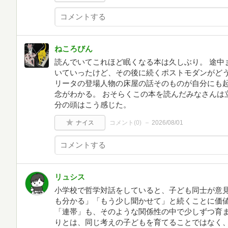
ねころびん
読んでいてこれほど眠くなる本は久しぶり。 途中
いていったけど、その後に続くポストモダンがど
リータの登場人物の床屋の話そのものが自分にも起
念がわかる。 おそらくこの本を読んだみなさんは
分の頭はこう感じた。
ナイス
コメント(
0
)
2026/08/01
リュシス
小学校で哲学対話をしていると、子ども同士が意
も分かる」「もう少し聞かせて」と続くことに価
「連帯」も、そのような関係性の中で少しずつ育
りとは、同じ考えの子どもを育てることではなく