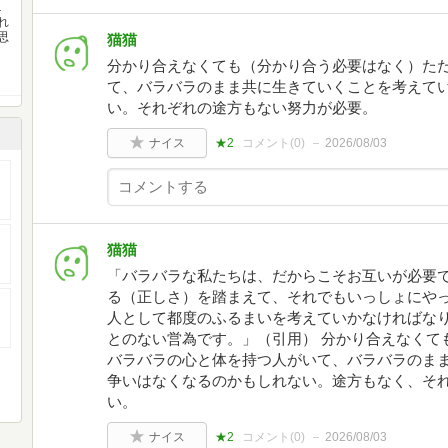
ニ
れ
思
猫猫
分かり合えなくても（分かり合う必要はなく）た
て、バラバラのまま共に生きていくことを考えて
い。それぞれの途方もない努力が必要。
ナイス
★2
コメント(
0
)
2026/08/03
猫猫
「バラバラな私たちは、だからこそお互いが必要
る（正しさ）を踏まえて、それでもいっしょにや
人として都度のふるまいを考えていかなければな
とのない営為です。」（引用） 分かり合えなくて
バラバラの心と体を持つ人がいて、バラバラのま
争いはなくなるのかもしれない。途方もなく、そ
い。
ナイス
★2
コメント(
0
)
2026/08/03