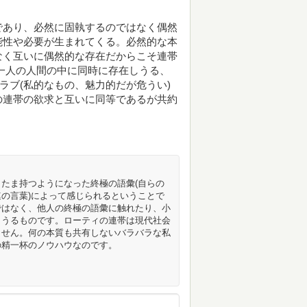
であり、必然に固執するのではなく偶然
能性や必要が生まれてくる。必然的な本
なく互いに偶然的な存在だからこそ連帯
一人の人間の中に同時に存在しうる、
ラブ(私的なもの、魅力的だが危うい)
の連帯の欲求と互いに同等であるが共約
たま持つようになった終極の語彙(自らの
の言葉)によって感じられるということで
ではなく、他人の終極の語彙に触れたり、小
りうるものです。ローティの連帯は現代社会
ません。何の本質も共有しないバラバラな私
の精一杯のノウハウなのです。