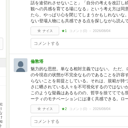
話を途切れさせないこと」「自分の考えを改訂し
観への共感を育てる場になる」という考え方は同
たら、やっぱり心を閉じてしまうかもしれないな
ない登場人物にも共感できる点を探しながら読ん
ナイス
★1
コメント(
0
)
2026/08/04
倫敦塔
魅力的な思想。単なる相対主義ではない。 ただ、
の今現在の状態が不完全なものであることを許容
らないことを前提としている。それは、規範が持
さに晒されている人々を不可視化するのではない
このような疑義はあるものの、哲学を捨ててでも
ーティのモチベーションには凄く共感できる。ロ
社
リ
ナイス
★2
コメント(
0
)
2026/08/04
な
け
知
分