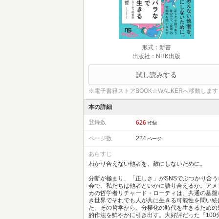
形式：新書
出版社：NHK出版
試し読みする
※電子書籍ストアBOOK☆WALKERへ移動します
本の詳細
登録数
626
登録
ページ数
224
ページ
あらすじ
わかり合えない他者を、敵にしないために。
分断が極まり、「正しさ」がSNSでぶつかり合う
会で、私たちは他者といかに語り合えるか。アメ
カの哲学者リチャード・ローティは、共通の基盤
き世界でそれでも人が共に生きる可能性を問い続
た。その哲学から、分極化の時代を生きるための
的作法を鮮やかに引き出す。大好評だった『100