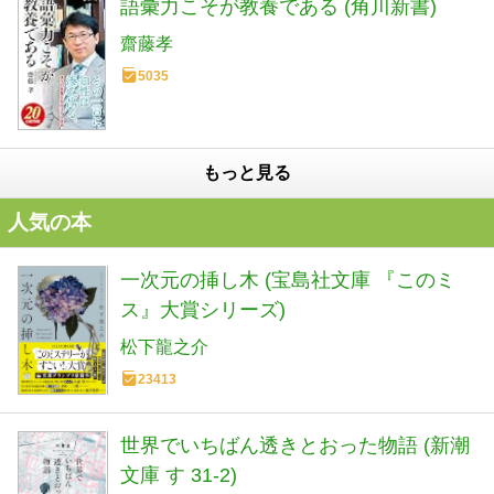
語彙力こそが教養である (角川新書)
齋藤孝
5035
もっと見る
人気の本
一次元の挿し木 (宝島社文庫 『このミ
ス』大賞シリーズ)
松下龍之介
23413
世界でいちばん透きとおった物語 (新潮
文庫 す 31-2)