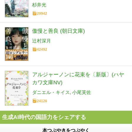
杉井光
29942
傲慢と善良 (朝日文庫)
辻村深月
42492
アルジャーノンに花束を〔新版〕(ハヤ
カワ文庫NV)
ダニエル・キイス
小尾芙佐
24126
生成AI時代の国語力をシェアする
本つぶやきをつぶやく