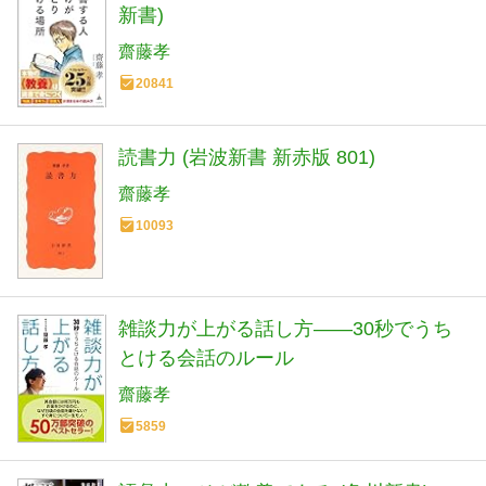
新書)
齋藤孝
20841
読書力 (岩波新書 新赤版 801)
齋藤孝
10093
雑談力が上がる話し方――30秒でうち
とける会話のルール
齋藤孝
5859