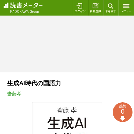
ログイン
新規登録
本を探
生成AI時代の国語力
齋藤孝
感想
0