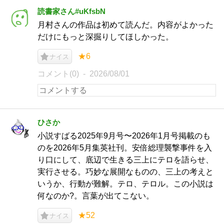
読書家さん#uKfsbN
月村さんの作品は初めて読んだ。内容がよかった
だけにもっと深掘りしてほしかった。
★6
ナイス
コメント(0)
2026/08/01
ひさか
小説すばる2025年9月号〜2026年1月号掲載のも
のを2026年5月集英社刊。安倍総理襲撃事件を入
り口にして、底辺で生きる三上にテロを語らせ、
実行させる。巧妙な展開なものの、三上の考えと
いうか、行動が難解。テロ、テロル。この小説は
何なのか?。言葉が出てこない。
★52
ナイス