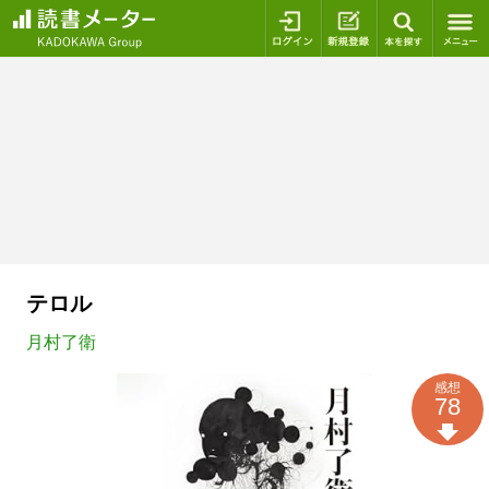
ログイン
新規登録
本を探
テロル
月村了衛
感想
78