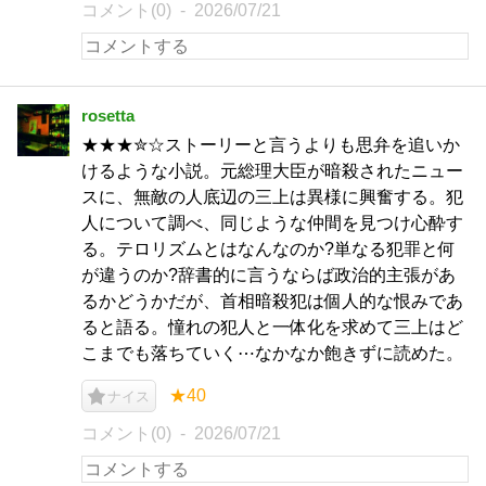
コメント(0)
2026/07/21
rosetta
★★★✮☆ストーリーと言うよりも思弁を追いか
けるような小説。元総理大臣が暗殺されたニュー
スに、無敵の人底辺の三上は異様に興奮する。犯
人について調べ、同じような仲間を見つけ心酔す
る。テロリズムとはなんなのか?単なる犯罪と何
が違うのか?辞書的に言うならば政治的主張があ
るかどうかだが、首相暗殺犯は個人的な恨みであ
ると語る。憧れの犯人と一体化を求めて三上はど
こまでも落ちていく⋯なかなか飽きずに読めた。
★40
ナイス
コメント(0)
2026/07/21