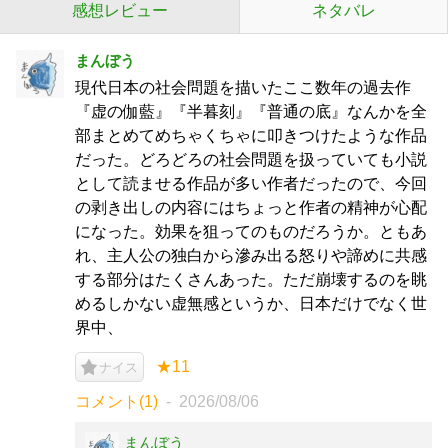
感想レビュー
ネタバレ
まんぼう
現代日本の社会問題を描いたここ数年の過去作
『虚の伽藍』『半暮刻』『普通の底』なんかを全
部まとめてめちゃくちゃに叩きつけたような作品
だった。どろどろの社会問題を扱っていても小説
として読ませる作品が多い作者だったので、今回
の剥き出しの内容にはちょっと作者の精神が心配
になった。効果を狙ってのものだろうか。ともあ
れ、主人公の独白から滲み出る怒りや諦めに共感
する部分はたくさんあった。ただ崩壊するのを眺
めるしかない虚無感というか、日本だけでなく世
界中、
★11
ナイス
コメント(1)
2026/08/06
まんぼう