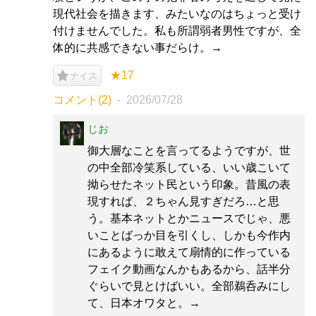
現代社会を描きます、みたいなのはちょっと受け
付けませんでした。私も所謂弱者男性ですが、全
体的に共感できない事だらけ。→
★17
ナイス
コメント(2)
2026/07/28
じお
御大層なことを言ってるようですが、世
の中全部冷笑系している、いい歳こいて
拗らせたネット民という印象。昔風の表
現すれば、２ちゃん見すぎだろ…と思
う。基本ネットとかニュースでじゃ、悪
いことばっか目を引くし、しかも今作内
にあるように敢えて扇情的に作っている
フェイク動画なんかもあるから、話半分
ぐらいで見とけばいい。全部鵜呑みにし
て、日本オワタと。→