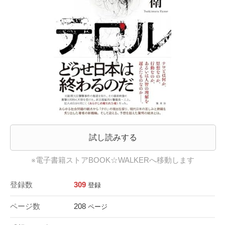
試し読みする
※電子書籍ストアBOOK☆WALKERへ移動します
登録数
309
登録
ページ数
208
ページ