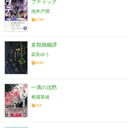
ブティック
池井戸潤
1795
多類婚姻譚
凪良ゆう
4163
一滴の沈黙
相場英雄
252