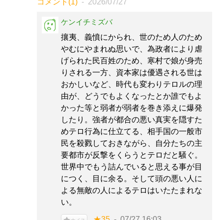
コメント(1)
2026/07/27
ケンイチミズバ
攘夷、義憤にかられ、世のため人のため
やむにやまれぬ思いで、為政者により虐
げられた民百姓のため、寒村で娘が身売
りされる一方、資本家は優遇される世は
おかしいなど、時代も変わりテロルの理
由が、どうでもよくなったとか誰でもよ
かった等と弱者が弱者を巻き添えに爆発
したり。強者が都合の悪い真実を隠すた
めテロ行為に仕立てる、相手国の一般市
民を殺戮しておきながら、自分たちの主
要都市が反撃をくらうとテロだと騒ぐ。
世界中でもう詰んでいると思える事が目
につく、目に余る。そして頭の悪い人に
よる無敵の人によるテロはいたたまれな
い。
★35
07/27 16:03