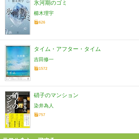
氷河期のゴミ
櫛木理宇
626
タイム・アフター・タイム
吉田修一
1572
硝子のマンション
染井為人
757