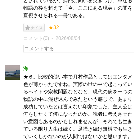
とされているが、痛烈な問いを突きつけ、単なる
物語の枠を超えて「今、ここにある現実」の闇を
直視させられる一冊である。
★32
ナイス
コメント(0)
2026/08/04
海
★６。比較的薄い本で月村作品としてはエンタメ
色が薄かったですね。実際の世の中で起こってい
るヘイトや宗教問題などなど、現代の病を一つの
物語の中に混ぜ込んでみたという感じで、あまり
成功していたとは言えない印象でした。主人公は
何をしたくて何になったのか。読者に考えさせた
い意図もあるのかもしれませんが、それでも生き
ている限り人生は続く。足掻き続け無様でも生き
ていくしかないのが人間ではないかと思います。