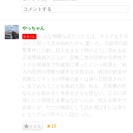
やっちゃん
こんな物騒な話だったとは。そもそもチロ
ネタバレ
ルだと思って読み始めたから 驚いた。元総理の銃
撃事件に心酔し犯人をまるで神のように崇める非
正規警備員の三上が、宗教二世の沼井や元男性ア
イドル候補生で性被害に遭ったという松原と、犯
人の思想の理解や継承を目指す話。政治や娯楽や
芸能などネットの情報の多くは操られ捏造されて
いるであろうことを改めて思い知る。元知事の件
なんかを顧みると肯首せざるを得ない。三上に共
感したり同情する事はなかったが、犯人が獄中で
自殺とか、ただの物語として読み飛ばすには余り
にもリアルで恐ろしい話だった。
★18
ナイス