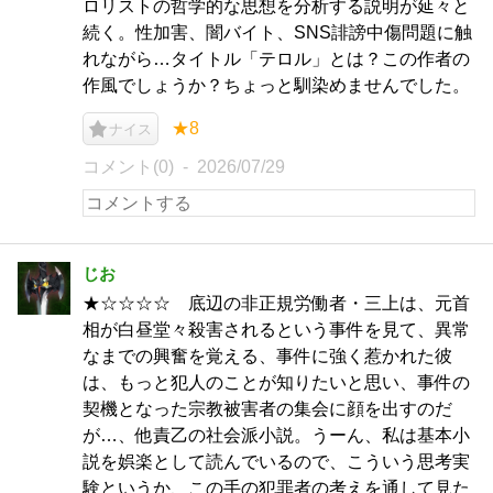
ロリストの哲学的な思想を分析する説明が延々と
続く。性加害、闇バイト、SNS誹謗中傷問題に触
れながら…タイトル「テロル」とは？この作者の
作風でしょうか？ちょっと馴染めませんでした。
★8
ナイス
コメント(0)
2026/07/29
じお
★☆☆☆☆ 底辺の非正規労働者・三上は、元首
相が白昼堂々殺害されるという事件を見て、異常
なまでの興奮を覚える、事件に強く惹かれた彼
は、もっと犯人のことが知りたいと思い、事件の
契機となった宗教被害者の集会に顔を出すのだ
が…、他責乙の社会派小説。うーん、私は基本小
説を娯楽として読んでいるので、こういう思考実
験というか、この手の犯罪者の考えを通して見た