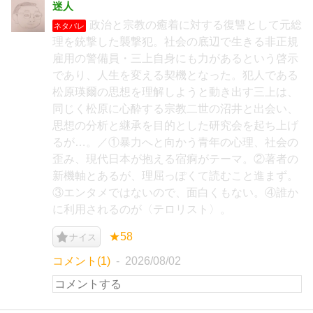
迷人
政治と宗教の癒着に対する復讐として元総
ネタバレ
理を銃撃した襲撃犯。社会の底辺で生きる非正規
雇用の警備員・三上自身にも力があるという啓示
であり、人生を変える契機となった。犯人である
松原瑛爾の思想を理解しようと動き出す三上は、
同じく松原に心酔する宗教二世の沼井と出会い、
思想の分析と継承を目的とした研究会を起ち上げ
るが…。／①暴力へと向かう青年の心理、社会の
歪み、現代日本が抱える宿痾がテーマ。②著者の
新機軸とあるが、理屈っぽくて読むこと進まず。
③エンタメではないので、面白くもない。④誰か
に利用されるのが〈テロリスト〉。
★58
ナイス
コメント(1)
2026/08/02