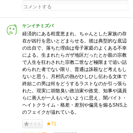
ケンイチミズバ
経済的にある程度恵まれ、ちゃんとした家族の存
在が凶行を思いとどまらせる。彼は典型的な底辺
の出自で、落ちた理由は母子家庭のよくある不幸
による。生まれたらガザ地区だったとか親の宗教
で人生を狂わされた宗教二世など極限まで追い詰
められた者でない限り、普通は誅殺など考えもし
ないと思う。月村氏の熱がひしひし伝わる文体で
終始この男は何をどうするラストなのか引っ張ら
れた。現実に胡散臭い政治家や政党、知事や議員
らに善人が一人もいないように思え、闇バイト・
ヘイトクライム・格差・差別や偏見を煽るSNS上
のフェイクが溢れている。
★71
ナイス