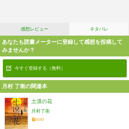
感想レビュー
ネタバレ
あなたも読書メーターに登録して感想を投稿して
みませんか？
今すぐ登録する（無料）
月村 了衛の関連本
土漠の花
月村了衛
5102