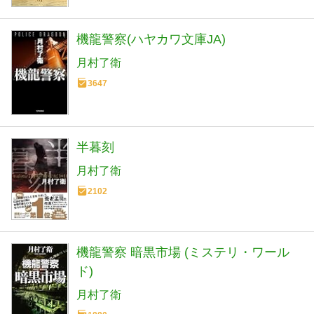
機龍警察(ハヤカワ文庫JA)
月村了衛
3647
半暮刻
月村了衛
2102
機龍警察 暗黒市場 (ミステリ・ワール
ド)
月村了衛