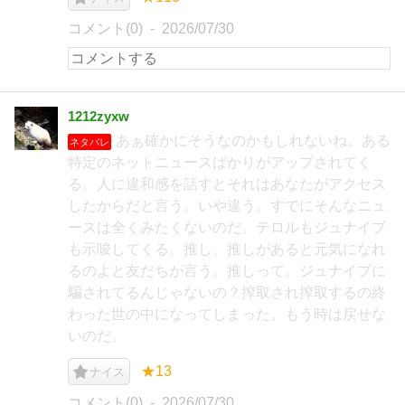
コメント(0)
2026/07/30
1212zyxw
あぁ確かにそうなのかもしれないね。ある
ネタバレ
特定のネットニュースばかりがアップされてく
る。人に違和感を話すとそれはあなたがアクセス
したからだと言う。いや違う。すでにそんなニュ
ースは全くみたくないのだ。テロルもジュナイブ
も示唆してくる。推し、推しがあると元気になれ
るのよと友だちが言う。推しって。ジュナイブに
騙されてるんじゃないの？搾取され搾取するの終
わった世の中になってしまった。もう時は戻せな
いのだ。
★13
ナイス
コメント(0)
2026/07/30