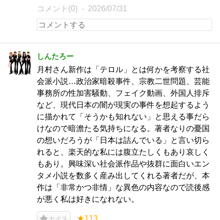
コメント(0)
2026/07/31
しんたろー
月村さん新作は「テロル」とは何かを考察する社
会派小説…政治家暗殺事件、宗教二世問題、芸能
事務所の性加害騒動、フェイク動画、外国人排斥
など、現代日本の闇が現実の事件を想起するよう
に描かれて「そうかも知れない」と思える事だら
けなので暗澹たる気持ちになる。著者なりの憂国
の想いだろうが「日本は詰んでいる」と言い切ら
れると、楽天的な私には腹立たしくもあり哀しく
もあり。興味深い社会派作品や抜群に面白いエン
タメ小説を数多く産み出してくれる著者だが、本
作は「非常かつ非情」な異色の内容なので読後感
が悪く私は好きになれない。
★113
ナイス