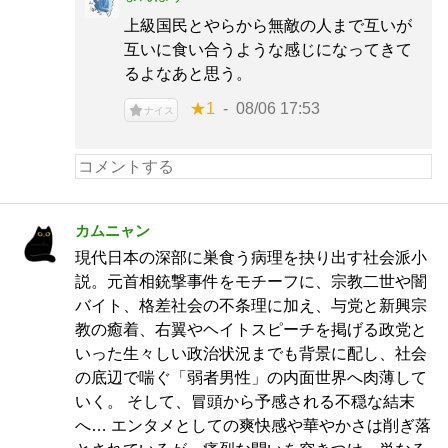
上級国民とやらから無敵の人まで互いが
互いに食い合うような感じになってきて
るよなあと思う。
★1
08/06 17:53
ナイス
カムニャン
現代日本の深部に巣食う病理を抉り出す社会派小
説。元首相銃撃事件をモチーフに、宗教二世や闇
バイト、格差社会の不条理に加え、与党と新興宗
教の癒着、右翼やヘイトスピーチを掲げる政党と
いった生々しい政治状況までも背景に配し、社会
の底辺で喘ぐ「弱者男性」の内面世界へ肉薄して
いく。 そして、冒頭から予感される不穏な結末
へ… エンタメとしての爽快感や華やかさは削ぎ落