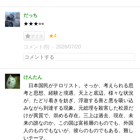
だっち
★★★⭐︎⭐︎
★4
ナイス
コメント(0)
2026/07/20
けんたん
日本国民がテロリスト。そっか、考えられる思
考と思想、経験と境遇、天上と底辺。様々な状況
が、たどり着きを妨ぎ、浮遊する善と悪を吸い込
みながら到達する現象。元総理を殺害した松原だ
けが異質で、崇める存在。三上は過去、現在、未
来の誰なのか。この国は富裕層のものでも、外国
人のものでもないが、彼らのものでもある。難し
いテーマ。