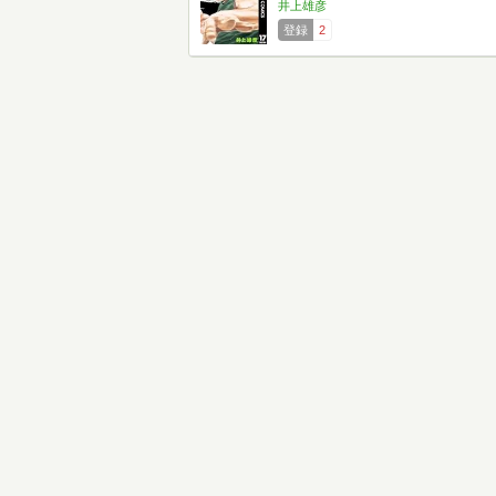
井上雄彦
登録
2