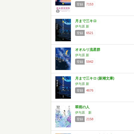
登録
7153
月まで三キロ
伊与原 新
登録
6521
オオルリ流星群
伊与原 新
登録
5942
月まで三キロ (新潮文庫)
伊与原 新
登録
4676
翠雨の人
伊与原 新
登録
2158