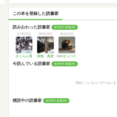
この本を登録した読書家
読みおわった読書家
全3件中 新着3件
07月27日
06月23日
06月12日
さくらん母
清地 真史
ko1センパイ
今読んでいる読書家
全0件中 新着0件
登録しているユーザーはいま
積読中の読書家
全0件中 新着0件