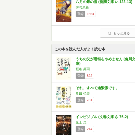
八月の銀の雪 (新潮文庫 い 123-13)
伊与原新
登録
1564
もっと見る
この本を読んだ人がよく読む本
うちの父が運転をやめません (角川
庫)
垣谷 美雨
登録
822
それ、すべて過緊張です。
奥田 弘美
登録
781
インビジブル (文春文庫 さ 75-2)
坂上 泉
登録
214