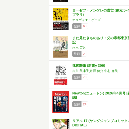
ヨーゼフ・メンゲレの逃亡 (創元ラ
ブラリ)
オリヴィエ・ゲーズ
登録
68
まだ見たきものあり：父の帝都東京
記
永尾 広久
登録
2
死後離婚 (新書y 306)
吉川 美津子,芹澤 健介,中村 麻美
登録
73
Newton(ニュートン) 2026年4月号 [
誌]
登録
24
リアル 17 (ヤングジャンプコミック
DIGITAL)