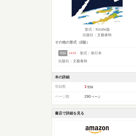
形式：Kindle版
出版社：文藝春秋
その他の形式（β版）
形式：単行本
登録
1416
出版社：文藝春秋
本の詳細
登録数
3
登録
ページ数
290
ページ
書店で詳細を見る