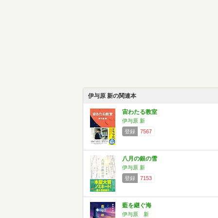
伊与原 新の関連本
宙わたる教室
伊与原 新
登録
7567
八月の銀の雪
伊与原 新
登録
7153
藍を継ぐ海
伊与原 新