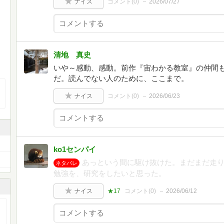
ナイス
コメント(
0
)
2026/07/27
清地 真史
いや～感動、感動。前作『宙わかる教室』の仲間
だ。読んでない人のために、ここまで。
ナイス
コメント(
0
)
2026/06/23
ko1センパイ
あっという間に駆け抜けた。まだまだ走
ネタバレ
勉強を、研究をしたいと思った。
ナイス
★17
コメント(
0
)
2026/06/12