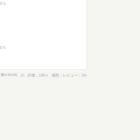
せん
せん
-book)
の
評価
100
感想・レビュー
3
％
件