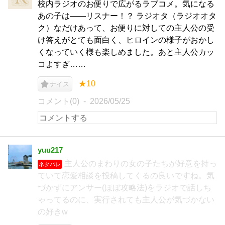
校内ラジオのお便りで広がるラブコメ。気になる
あの子は――リスナー！？ ラジオタ（ラジオオタ
ク）なだけあって、お便りに対しての主人公の受
け答えがとても面白く、ヒロインの様子がおかし
くなっていく様も楽しめました。あと主人公カッ
コよすぎ……
★10
ナイス
コメント(0)
2026/05/25
yuu217
主人公のまわりの女の子たちが好意を持っ
ネタバレ
ていて恋愛相談を投稿してくるの良いですね。気
づかずにアンサー(ほぼ攻略法)をラジオで話しち
ゃってるのに、実行されても主人公が気づかない
の好きw