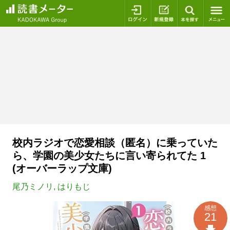
ログイン
新規登録
本を探
校内ラジオで恋愛相談（匿名）に乗っていた
ら、学園の美少女たちに言い寄られてた 1
(オーバーラップ文庫)
尾乃ミノリ
,
はりもじ
感想
21