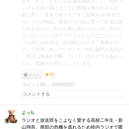
ます。さて、ただ一人の放送部員として、校内ラ
ジオを生徒へ届けることに情熱を燃やす主人公・
影山君と、匿名で彼のラジオに投稿する3名のヒ
ロインとの物語。彼女たちの影山君への好意は描
かれるものの、肝心の影山君がそれに全く気付い
ていないという点でラブコメとしてはこれからと
いう感じの今回は、部活動にかける「青春もの」
として非常に光っていました。特に顧問の先生の
「部活は青春の手帳」という一言がとても良かっ
たな。続編を心待ちにしています。
★41
ナイス
コメント(0)
2026/05/21
よっち
ラジオと放送部をこよなく愛する高校二年生・影
山翔吾。廃部の危機を逃れるため校内ラジオで匿