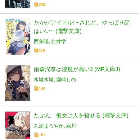
239
たかがアイドル! ~されど、やっぱり顔
はいい~ (電撃文庫)
西条陽
仁井学
116
雨森潤奈は湿度が高い3 (MF文庫J)
水城水城
潮崎しの
140
たぶん、彼女は人を殺せる (電撃文庫)
丸深まろやか
姐川
161