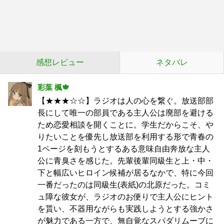
感想レビュー
ネタバレ
彩葉 楓🍁
【★★★☆☆】ラジオは人の心を繋ぐ。放送部部
長にして唯一の部員である主人公は廃部を避ける
ため恋愛相談を開くことに。学生だからこそ、や
りたいことを優先し放送部を利用する形で青春の
1ページを刻もうとするある意味自由奔放な主人
公に青臭さを感じた。先輩後輩同級生と上・中・
下と幅広いヒロイン候補が居るなかで、特に今回
一番だったのは同級生(表紙)の北原だった。コミ
ュ障な彼女が、ラジオのお便りで主人公にヒント
を貰い、不器用ながらも実践しようとする強かさ
が魅力である一方で、無自覚なスパダリムーブに