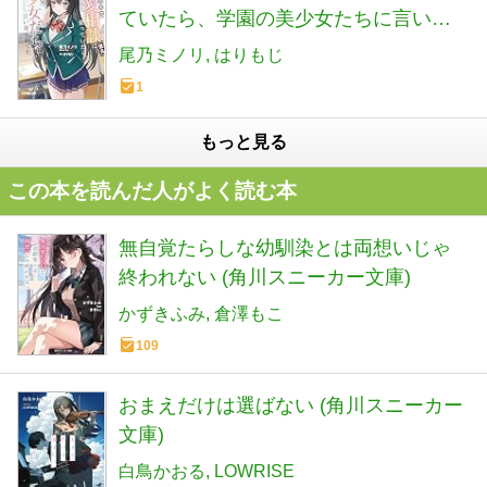
ていたら、学園の美少女たちに言い寄
られてた 1 (オーバーラップ文庫)
尾乃ミノリ
はりもじ
1
もっと見る
この本を読んだ人がよく読む本
無自覚たらしな幼馴染とは両想いじゃ
終われない (角川スニーカー文庫)
かずきふみ
倉澤もこ
109
おまえだけは選ばない (角川スニーカー
文庫)
白鳥かおる
LOWRISE