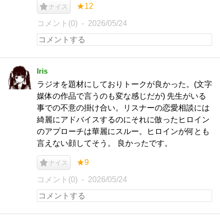
★12
ナイス
コメント(0)
2026/05/24
Iris
ラジオを題材にしておりトークが良かった。(文字
媒体の作品で言うのも変な感じだが) 先生がいる
事での不意の掛け合い。リスナーの恋愛相談には
綺麗にアドバイスするのにそれに倣ったヒロイン
のアプローチは華麗にスルー。ヒロインが何とも
言えない顔してそう。 良かったです。
★9
ナイス
コメント(0)
2026/05/24