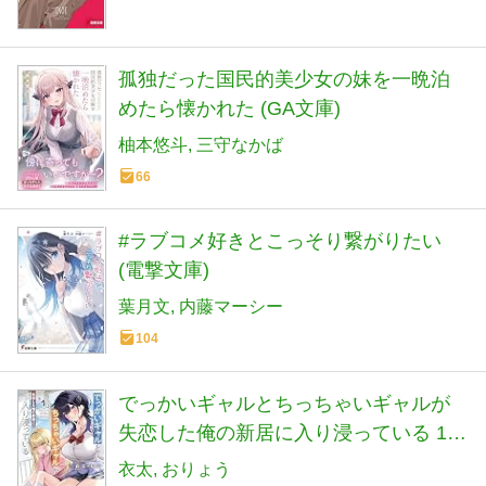
孤独だった国民的美少女の妹を一晩泊
めたら懐かれた (GA文庫)
柚本悠斗
三守なかば
66
#ラブコメ好きとこっそり繋がりたい
(電撃文庫)
葉月文
内藤マーシー
104
でっかいギャルとちっちゃいギャルが
失恋した俺の新居に入り浸っている 1
(HJ文庫 き 05-01-01)
衣太
おりょう