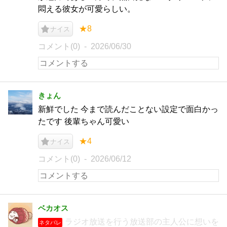
悶える彼女が可愛らしい。
★8
ナイス
コメント(0)
2026/06/30
きょん
新鮮でした 今まで読んだことない設定で面白かっ
たです 後輩ちゃん可愛い
★4
ナイス
コメント(0)
2026/06/12
ベカオス
ラジオ放送を行う放送部の主人公に想いを
ネタバレ