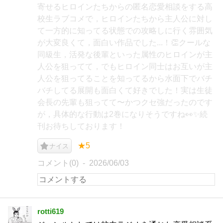
寄せるヒロインたちからの匿名恋愛相談をする高
校生ラブコメで，ヒロインたちから主人公に対し
て一方的に知ってる状態での攻略しに行く雰囲気
が大変良くて，面白い作品でした...！👏クールな
同級生，活発な後輩といった属性のヒロインが主
人公を狙ってて，でもヒロイン同士はお互いが主
人公を狙ってることを知ってるから水面下でバチ
バチしてる展開も面白くて好きでした！実は生徒
会長の先輩も狙ってて〜かつクセ強だったのです
が，具体的な行動は2巻になりそうですね👀✨続
刊お待ちしております！
★5
ナイス
コメント(0)
2026/06/03
rotti619