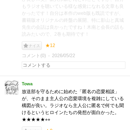
もラジオを聴いている様な感覚になれる文章も良
かったです！自分は本作のweb版も既読ですが、
書籍版オリジナルの終盤の展開、特に影山と真城
先生の会話は良かったですね！木南と会長の話も
読みたいので、2巻も期待です！
★12
ナイス
コメント(0)
2026/05/22
Towa
放送部を守るために始めた「匿名の恋愛相談」
が、そのまま主人公の恋愛環境を複雑にしている
構図が良い。ラジオなら主人公に匿名で何でも聞
けるというヒロインたちの発想が面白かった。
★★★★★⭐︎⭐︎