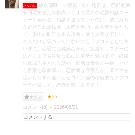
放送部唯一の部員・影山翔吾は、廃部危機
ネタバレ
を回避するため校内ラジオで匿名の恋愛相談コー
ナーを始める。相談を送っていたのは、彼に好意
を寄せる北原柚葉、木南真希乃、西園寺千早たち
で、影山の助言を本人攻略に使う展開が楽しい。
本人だけが気づいていないのもラブコメとして良
い味に。恋愛には鈍感ながら、放送やリスナーに
はどこまでも真摯な影山の姿勢が魅力的で、終盤
の真城先生との会話や「部活は青春の手帳」とい
う言葉も印象深い。恋愛面は序章だが、匿名性を
活かしたすれ違いとヒロイン達の積極的なアプロ
ーチが楽しく、続巻が楽しみです！
★35
ナイス
コメント(0)
2026/06/01