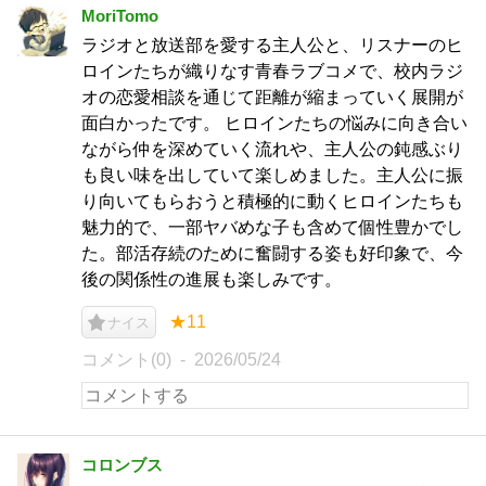
MoriTomo
ラジオと放送部を愛する主人公と、リスナーのヒ
ロインたちが織りなす青春ラブコメで、校内ラジ
オの恋愛相談を通じて距離が縮まっていく展開が
面白かったです。 ヒロインたちの悩みに向き合い
ながら仲を深めていく流れや、主人公の鈍感ぶり
も良い味を出していて楽しめました。主人公に振
り向いてもらおうと積極的に動くヒロインたちも
魅力的で、一部ヤバめな子も含めて個性豊かでし
た。部活存続のために奮闘する姿も好印象で、今
後の関係性の進展も楽しみです。
★11
ナイス
コメント(0)
2026/05/24
コロンブス