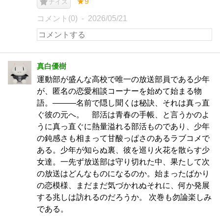
★9
ナイス
コメント(0)
2026/05/21
真白優樹
運動部が盛んな高校で唯一の放送部員である少年
が、匿名の恋愛相談コーナーを始めて始まる物
語。―――名前で隠し聞くは秘訣、それは真っ直
ぐ彼の元へ。 部活は青春の手帳、と言うかのよ
うに真っ直ぐに熱量溢れる部活ものであり、少年
の鈍感さも相まって甘酸っぱさのあるラブコメで
ある。少年が知らぬ裏、彼を巡り火花を散らす少
女達。一先ず放送部は守り切れた中、果たして次
の放送はどんなものになるのか。始まったばかり
の恋模様、まだまだ気づかれぬそれに、何か発展
する兆しは訪れるのだろうか。 次巻も勿論楽しみ
である。