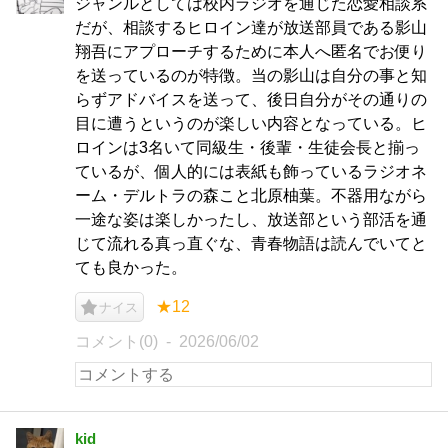
ジャンルとしては校内ラジオを通じた恋愛相談系
だが、相談するヒロイン達が放送部員である影山
翔吾にアプローチするために本人へ匿名でお便り
を送っているのが特徴。当の影山は自分の事と知
らずアドバイスを送って、後日自分がその通りの
目に遭うというのが楽しい内容となっている。ヒ
ロインは3名いて同級生・後輩・生徒会長と揃っ
ているが、個人的には表紙も飾っているラジオネ
ーム・デルトラの森こと北原柚葉。不器用ながら
一途な姿は楽しかったし、放送部という部活を通
じて流れる真っ直ぐな、青春物語は読んでいてと
ても良かった。
★12
ナイス
コメント(0)
2026/06/02
kid