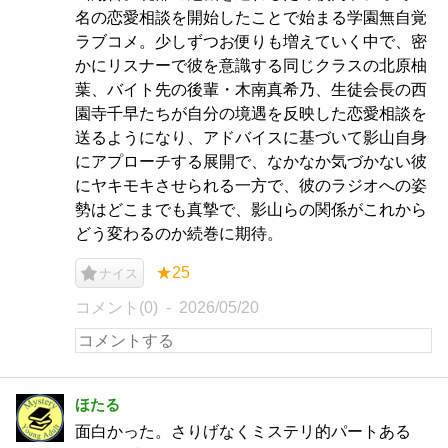
名の恋愛相談を開始したことで始まる学園無自覚
ラブコメ。少しずつお便りも増えていく中で、密
かにリスナーで彼を意識する同じクラスの北原柚
葉、バイト先の後輩・木南真希乃、生徒会長の西
園寺千早たちが自分の境遇を反映した恋愛相談を
送るようになり、アドバイスに基づいて影山自身
にアプローチする展開で、なかなか気づかない彼
にヤキモキさせられる一方で、彼のラジオへの姿
勢はどこまでも真摯で、影山らの関係がこれから
どう変わるのか続巻に期待。
★25
ナイス
コメント(0)
2026/05/20
ほたる
面白かった。さりげなくミステリ的パートある