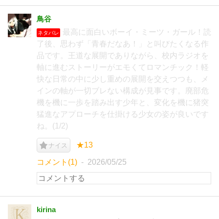
鳥谷
最高に面白いボーイ・ミーツ・ガール！読
ネタバレ
了後、思わず「青春だなあ！」と叫びたくなる作
品です。王道な展開でありながら、校内ラジオを
軸に進むストーリーがエモくてロマンチック！軽
快な日常の中に少し重めの展開を交えつつも、メ
インの軸が一切ブレない構成が見事です。廃部危
機を機に一歩を踏み出す少年と、変化を機に猪突
猛進なアプローチを仕掛ける少女の姿が良いです
ね。(1/2)
★13
ナイス
コメント(1)
2026/05/25
kirina