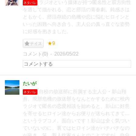
ラジオという媒体が持つ匿名性と双方向性
ネタバレ
を通して描かれる、恋と部活の青春劇。鈍感さは
ともかく、部活存続の危機や恋に悩むヒロインと
いった困難へ向き合う、主人公の真っ直ぐな姿勢
に好感を抱きました。
★9
ナイス
コメント(0)
2026/05/22
たいが
自校の放送部に所属する主人公・影山翔
ネタバレ
吾。廃部危機の放送部をなんとかするために校内
ラジオで匿名の恋愛相談を始めると、影山に好意
を寄せるヒロイン達からお便りが送られてきて…
というラブコメ。面白いです！影山は全く気づい
ていないのに、裏ではヒロイン達がバチバチなの
が良き…笑。新人作家さんとのことですが、自分