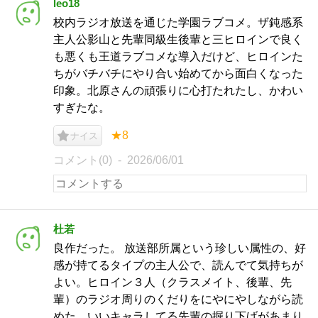
leo18
校内ラジオ放送を通じた学園ラブコメ。ザ鈍感系
主人公影山と先輩同級生後輩と三ヒロインで良く
も悪くも王道ラブコメな導入だけど、ヒロインた
ちがバチバチにやり合い始めてから面白くなった
印象。北原さんの頑張りに心打たれたし、かわい
すぎたな。
★8
ナイス
コメント(0)
2026/06/01
杜若
良作だった。 放送部所属という珍しい属性の、好
感が持てるタイプの主人公で、読んでて気持ちが
よい。ヒロイン３人（クラスメイト、後輩、先
輩）のラジオ周りのくだりをにやにやしながら読
めた。いいキャラしてる先輩の掘り下げがあまり