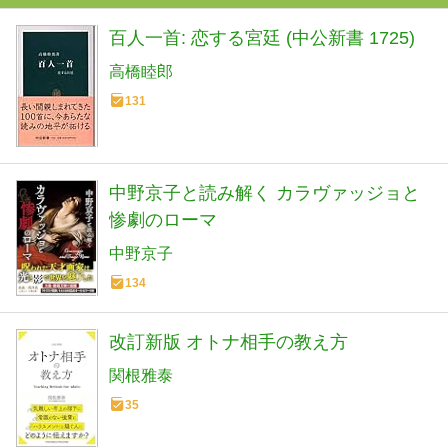
百人一首: 恋する宮廷 (中公新書 1725)
高橋睦郎
131
中野京子と読み解く カラヴァッジョと
惨劇のローマ
中野京子
134
改訂新版 オトナ相手の教え方
関根雅泰
35