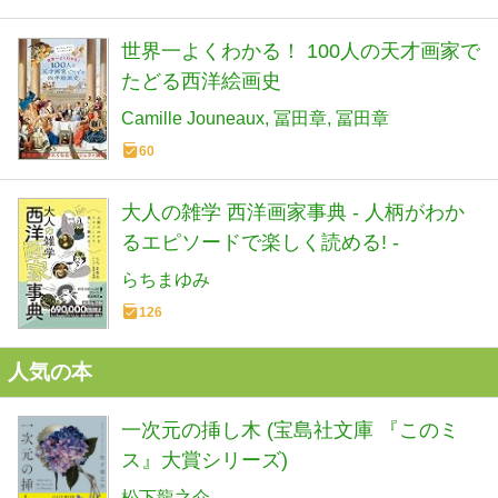
世界一よくわかる！ 100人の天才画家で
たどる西洋絵画史
Camille Jouneaux
冨田章
冨田章
60
大人の雑学 西洋画家事典 - 人柄がわか
るエピソードで楽しく読める! -
らちまゆみ
126
人気の本
一次元の挿し木 (宝島社文庫 『このミ
ス』大賞シリーズ)
松下龍之介