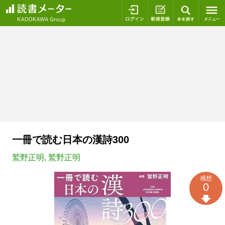
ログイン
新規登録
本を探
一冊で読む日本の漢詩300
鷲野正明
,
鷲野正明
感想
0