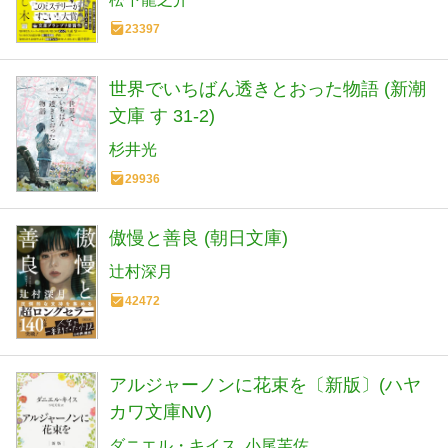
23397
世界でいちばん透きとおった物語 (新潮
文庫 す 31-2)
杉井光
29936
傲慢と善良 (朝日文庫)
辻村深月
42472
アルジャーノンに花束を〔新版〕(ハヤ
カワ文庫NV)
ダニエル・キイス
小尾芙佐