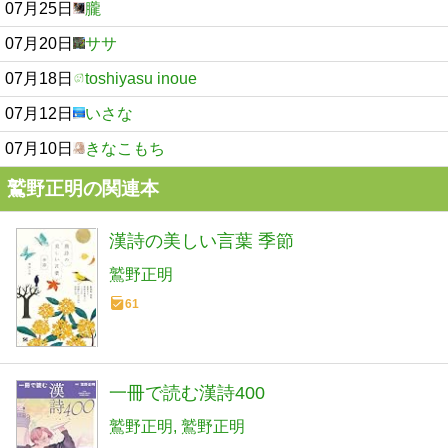
07月25日
朧
07月20日
ササ
07月18日
toshiyasu inoue
07月12日
いさな
07月10日
きなこもち
鷲野正明の関連本
漢詩の美しい言葉 季節
鷲野正明
61
一冊で読む漢詩400
鷲野正明
鷲野正明