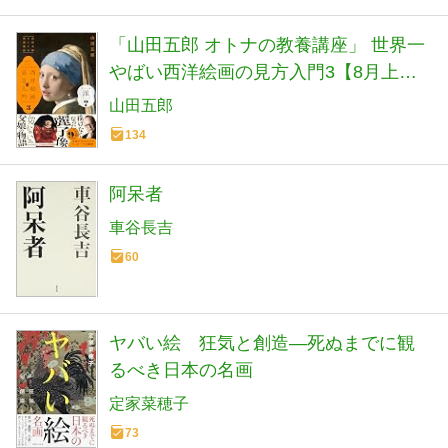
「山田五郎 オトナの教養講座」 世界一
やばい西洋絵画の見方入門3【8月上旬
重版分】
山田五郎
134
阿呆者
車谷長吉
60
ヤバい絵 狂気と創造―死ぬまでに観
るべき日本の名画
定家菜穂子
73