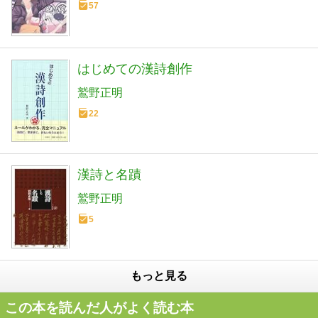
57
はじめての漢詩創作
鷲野正明
22
漢詩と名蹟
鷲野正明
5
もっと見る
この本を読んだ人がよく読む本