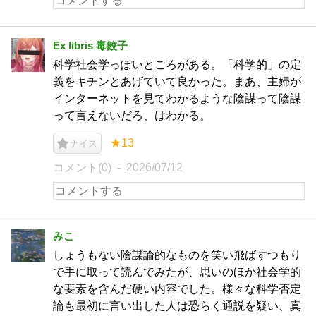
Ex libris 毒餃子
科学社会学っぽいところがある。「科学的」の定
義をキチンとあげていて良かった。まあ、主婦が
インターネットを見てわかるような陰謀って陰謀
って言えないだろ、はわかる。
★13
ナイス
コメント(0)
2026/07/12
みこ
しょうもない陰謀論的なものを笑い飛ばすつもり
で手に取って読んでみたが、思いのほか社会学的
な要素を含んだ硬い内容でした。様々な科学否定
論も最初に言い出した人は恐らく通説を疑い、真