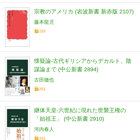
宗教のアメリカ (岩波新書 新赤版 2107)
藤本龍児
155
懐疑論-古代ギリシアからデカルト、陰
謀論まで (中公新書 2894)
古田徹也
251
継体天皇-六世紀に現れた世襲王権の
「始祖王」 (中公新書 2910)
河内春人
331