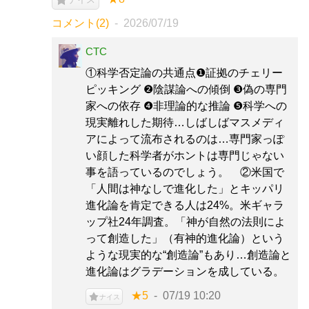
コメント(2)
2026/07/19
CTC
①科学否定論の共通点❶証拠のチェリー
ピッキング ❷陰謀論への傾倒 ❸偽の専門
家への依存 ❹非理論的な推論 ❺科学への
現実離れした期待…しばしばマスメディ
アによって流布されるのは…専門家っぽ
い顔した科学者がホントは専門じゃない
事を語っているのでしょう。 ②米国で
「人間は神なしで進化した」とキッパリ
進化論を肯定できる人は24%。米ギャラ
ップ社24年調査。「神が自然の法則によ
って創造した」（有神的進化論）という
ような現実的な“創造論”もあり…創造論と
進化論はグラデーションを成している。
★5
07/19 10:20
ナイス