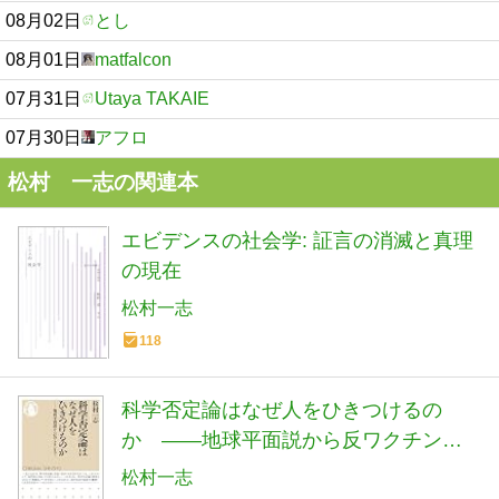
08月02日
とし
08月01日
matfalcon
07月31日
Utaya TAKAIE
07月30日
アフロ
松村 一志の関連本
エビデンスの社会学: 証言の消滅と真理
の現在
松村一志
118
科学否定論はなぜ人をひきつけるの
か ――地球平面説から反ワクチンま
で (ちくま新書)
松村一志