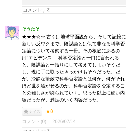
そうたそ
★★★☆☆ 古くは地球平面説から、そして記憶に
新しい反ワクまで。陰謀論とは似て非なる科学否
定論について考察する一冊。その根底にあるの
は"エビデンス"。科学否定論と一口に言われる
と、陰謀論と一括りにして考えてしまいそうだ
し、現に手に取ったきっかけもそうだった。だ
が、冷静な筆致で科学否定論とは何か、何がそれ
ほど世を騒がせるのか、科学否定論を否定するこ
との難しさが綴られていく。思った以上に硬い内
容だったが、満足のいく内容だった。
★8
ナイス
コメント(0)
2026/07/14