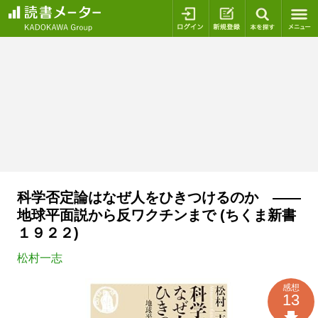
ログイン
新規登録
本を探
科学否定論はなぜ人をひきつけるのか ――
地球平面説から反ワクチンまで (ちくま新書
１９２２)
松村一志
感想
13