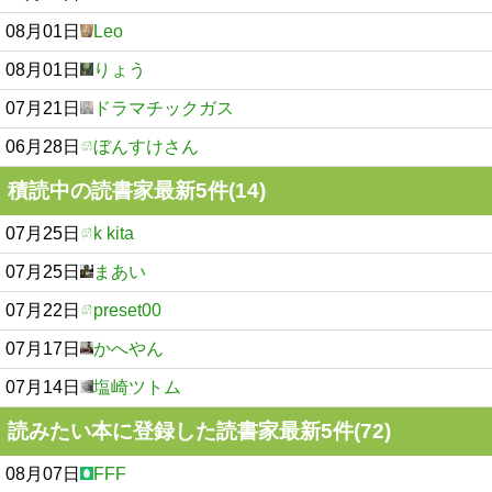
08月01日
Leo
08月01日
りょう
07月21日
ドラマチックガス
06月28日
ぼんすけさん
積読中の読書家最新5件(14)
07月25日
k kita
07月25日
まあい
07月22日
preset00
07月17日
かへやん
07月14日
塩崎ツトム
読みたい本に登録した読書家最新5件(72)
08月07日
FFF