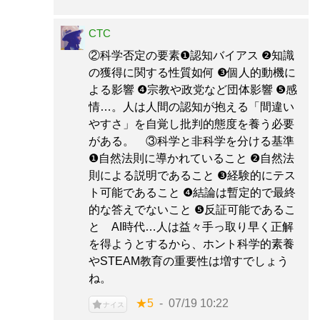
CTC
②科学否定の要素❶認知バイアス ❷知識
の獲得に関する性質如何 ❸個人的動機に
よる影響 ❹宗教や政党など団体影響 ❺感
情…。人は人間の認知が抱える「間違い
やすさ」を自覚し批判的態度を養う必要
がある。 ③科学と非科学を分ける基準
❶自然法則に導かれていること ❷自然法
則による説明であること ❸経験的にテス
ト可能であること ❹結論は暫定的で最終
的な答えでないこと ❺反証可能であるこ
と AI時代…人は益々手っ取り早く正解
を得ようとするから、ホント科学的素養
やSTEAM教育の重要性は増すでしょう
ね。
★5
07/19 10:22
ナイス