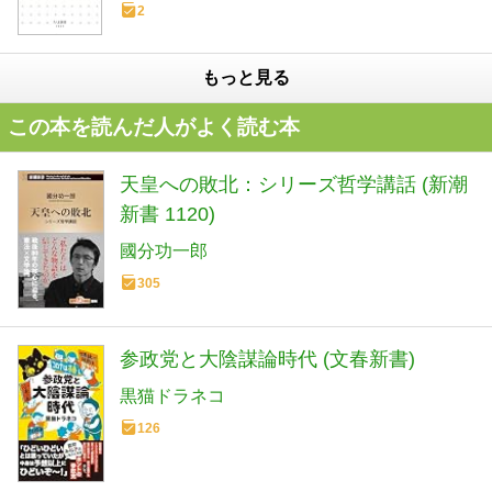
2
もっと見る
この本を読んだ人がよく読む本
天皇への敗北：シリーズ哲学講話 (新潮
新書 1120)
國分功一郎
305
参政党と大陰謀論時代 (文春新書)
黒猫ドラネコ
126