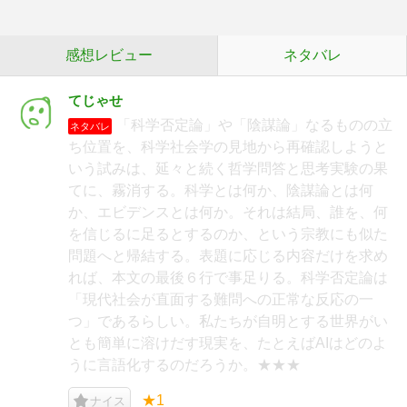
感想レビュー
ネタバレ
てじゃせ
「科学否定論」や「陰謀論」なるものの立
ネタバレ
ち位置を、科学社会学の見地から再確認しようと
いう試みは、延々と続く哲学問答と思考実験の果
てに、霧消する。科学とは何か、陰謀論とは何
か、エビデンスとは何か。それは結局、誰を、何
を信じるに足るとするのか、という宗教にも似た
問題へと帰結する。表題に応じる内容だけを求め
れば、本文の最後６行で事足りる。科学否定論は
「現代社会が直面する難問への正常な反応の一
つ」であるらしい。私たちが自明とする世界がい
とも簡単に溶けだす現実を、たとえばAIはどのよ
うに言語化するのだろうか。★★★
★1
ナイス