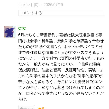
コメント(0)
2026/07/19
CTC
6月のちくま新書新刊。著者は阪大院准教授で専
門は社会学・科学論。疑似科学と陰謀論を合わせ
たものが“科学否定論”だ。ネットやデバイスの発
達で多種多様な情報に万人がアクセスできるよう
になった。一方で科学は専門の科学者が行うもの
だから一般人からは見えにくい。「演繹と帰納、
仮説演繹法、理論と観察、反証可能性、実験…」
これら科学の基本的手法からなる“科学的思考”が
苦手な人も多かろう。そこに“バカ発見器”的エン
タメが生じ、私などは惹きつけられてしまうのだ
が、自分だって事実はどうなのか判らないことだ
らけ。
★8
ナイス