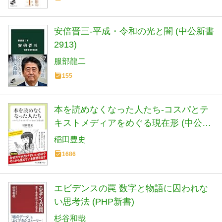
安倍晋三-平成・令和の光と闇 (中公新書
2913)
服部龍二
155
本を読めなくなった人たち-コスパとテ
キストメディアをめぐる現在形 (中公新
書ラクレ 861)
稲田豊史
1686
エビデンスの罠 数字と物語に囚われな
い思考法 (PHP新書)
杉谷和哉