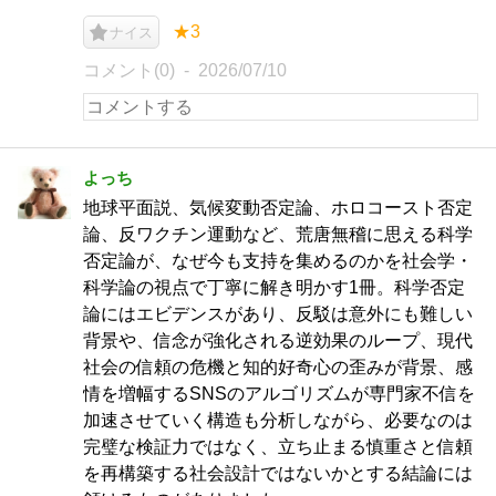
★3
ナイス
コメント(0)
2026/07/10
よっち
地球平面説、気候変動否定論、ホロコースト否定
論、反ワクチン運動など、荒唐無稽に思える科学
否定論が、なぜ今も支持を集めるのかを社会学・
科学論の視点で丁寧に解き明かす1冊。科学否定
論にはエビデンスがあり、反駁は意外にも難しい
背景や、信念が強化される逆効果のループ、現代
社会の信頼の危機と知的好奇心の歪みが背景、感
情を増幅するSNSのアルゴリズムが専門家不信を
加速させていく構造も分析しながら、必要なのは
完璧な検証力ではなく、立ち止まる慎重さと信頼
を再構築する社会設計ではないかとする結論には