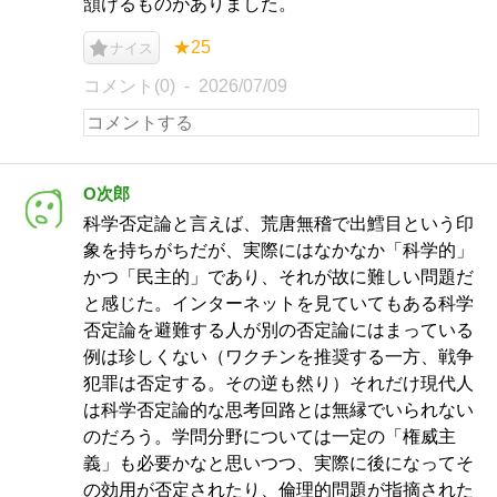
頷けるものがありました。
★25
ナイス
コメント(0)
2026/07/09
O次郎
科学否定論と言えば、荒唐無稽で出鱈目という印
象を持ちがちだが、実際にはなかなか「科学的」
かつ「民主的」であり、それが故に難しい問題だ
と感じた。インターネットを見ていてもある科学
否定論を避難する人が別の否定論にはまっている
例は珍しくない（ワクチンを推奨する一方、戦争
犯罪は否定する。その逆も然り）それだけ現代人
は科学否定論的な思考回路とは無縁でいられない
のだろう。学問分野については一定の「権威主
義」も必要かなと思いつつ、実際に後になってそ
の効用が否定されたり、倫理的問題が指摘された