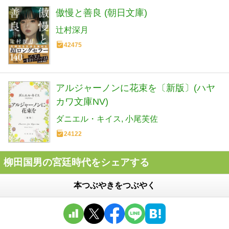
傲慢と善良 (朝日文庫)
辻村深月
42475
アルジャーノンに花束を〔新版〕(ハヤ
カワ文庫NV)
ダニエル・キイス
小尾芙佐
24122
柳田国男の宮廷時代をシェアする
本つぶやきをつぶやく