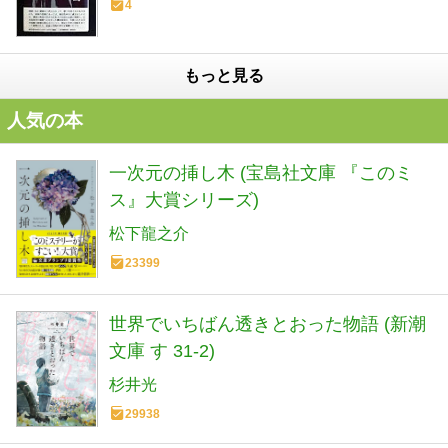
4
もっと見る
人気の本
一次元の挿し木 (宝島社文庫 『このミ
ス』大賞シリーズ)
松下龍之介
23399
世界でいちばん透きとおった物語 (新潮
文庫 す 31-2)
杉井光
29938