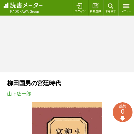
ログイン
新規登録
本を探
柳田国男の宮廷時代
山下紘一郎
感想
0