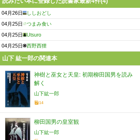
読みたい本に登録した読書家最新4件(4)
04月26日
ししおどし
04月25日
つまみ食い
04月25日
Utsuro
04月25日
西野西狸
山下 紘一郎の関連本
神樹と巫女と天皇: 初期柳田国男を読み
解く
山下紘一郎
14
柳田国男の皇室観
山下紘一郎