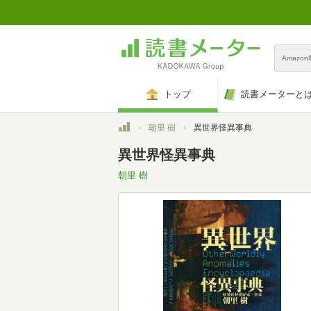
Amazo
トップ
読書メーターと
トップ
朝里 樹
異世界怪異事典
異世界怪異事典
朝里 樹