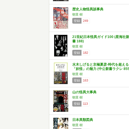
歴史人物怪異談事典
朝里 樹
登録
249
21世紀日本怪異ガイド100 (星海社
書 188)
朝里 樹
登録
182
水木しげると京極夏彦-時代を超える
「妖怪」の魅力 (中公新書ラクレ 855
朝里 樹
登録
163
山の怪異大事典
朝里 樹
登録
113
日本異類図典
朝里 樹