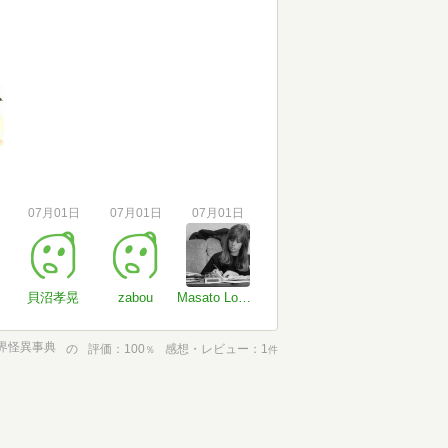
07月01日
07月01日
07月01日
貝沼孝晃
zabou
Masato Lou=Hardy
界怪異事典
の
評価
100
感想・レビュー
1
％
件