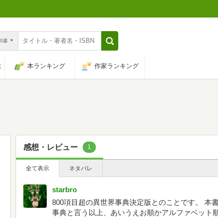
n和書
は
本ランキング
作家ランキング
感想・レビュー
1
全て表示
ネタバレ
starbro
800項目超の異世界事典決定版とのことです。 
事典と言う以上、あいうえお順かアルファベット