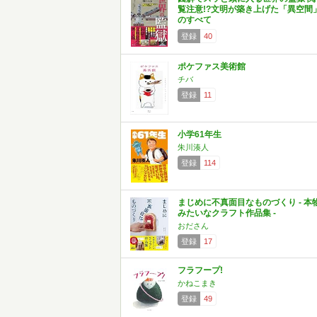
覧注意!?文明が築き上げた「異空間
のすべて
登録
40
ポケファス美術館
チバ
登録
11
小学61年生
朱川湊人
登録
114
まじめに不真面目なものづくり - 本
みたいなクラフト作品集 -
おださん
登録
17
フラフープ!
かねこまき
登録
49