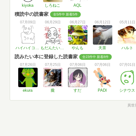
kiyoka
しろねこ
AQL
積読中の読書家
全5件中 新着5件
07月09日
06月29日
06月27日
06月12日
05月11日
ハイハイコンコン
もだんたいむす
やんも
天茶
ハルト
読みたい本に登録した読書家
全23件中 新着8件
07月26日
07月25日
07月06日
07月06日
07月01日
ekura
朧
すだ
PADI
シナウス
異世