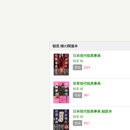
朝里 樹の関連本
日本現代怪異事典
朝里 樹
登録
1114
世界現代怪異事典
朝里 樹
登録
397
日本現代怪異事典 副読本
朝里 樹
登録
322