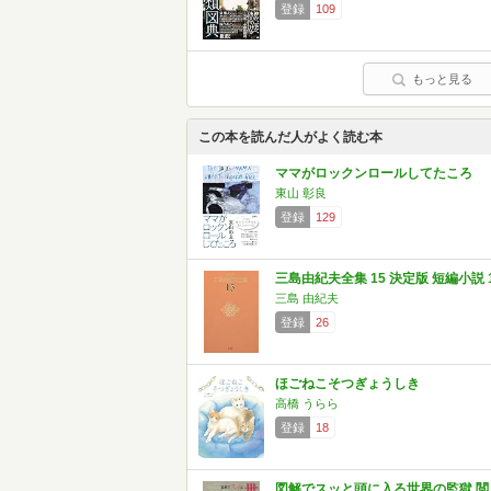
登録
109
もっと見る
この本を読んだ人がよく読む本
ママがロックンロールしてたころ
東山 彰良
登録
129
三島由紀夫全集 15 決定版 短編小説 
三島 由紀夫
登録
26
ほごねこそつぎょうしき
高橋 うらら
登録
18
図解でスッと頭に入る世界の監獄 閲