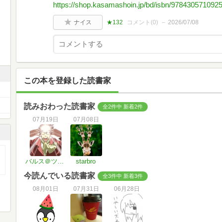
https://shop.kasamashoin.jp/bd/isbn/9784305710925
ナイス
★132
コメント(
0
)
2026/07/08
この本を登録した読書家
読みおわった読書家
全2件中 新着2件
07月19日
07月08日
バルス＠ツヅキ・マナ
starbro
今読んでいる読書家
全3件中 新着3件
08月01日
07月31日
06月28日