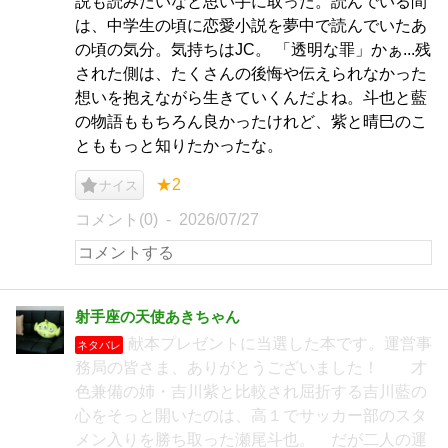
説も読みたいなと思い手に取った。読んでいる間
は、中学生の頃に恋愛小説を夢中で読んでいたあ
の頃の気分。気持ちはJC。 「透明な罪」かぁ...残
された側は、たくさんの後悔や伝えられなかった
想いを抱えながら生きていくんだよね。斗也と藍
の物語ももちろん良かったけれど、紫と晴巳のこ
とももっと知りたかったな。
★2
ナイス
コメント(0)
2026/07/27
射手座の天使あきちゃん
献本プレゼントに当選した本です。運営事
ネタバレ
務局の皆さま、ありがとうございました！ 才
色兼備の姉・吉川紫と比較され屈折する吉川藍の
心をそっと開いたのは、高１でサッカー部のスタ
メン入りを勝ち取った瀬尾斗也。 だが二人の運