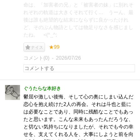
命は、「加害者の兄」と「被害者の妹」に別れそ
れぞれの軌道は大きくそれて行く… うーん、最
後は誰も絶望的な結末にならずに良かったけれ
ど、そのぶん物語としては物足りなさを感じまし
たね。 <(^_^;
★99
ナイス
コメント(0)
2026/07/26
ぐうたらな本好き
鬱屈や激しい後悔、そして心の奥にしまい込んだ
恋心を抱え続けた2人の再会。それは斗也と藍に
は必要なことであり、同時に残酷なことでもあっ
たと思います。こんな未来もあったんだろうな、
と切ない気持ちになりましたが、それでも今の幸
せを、支えてくれる人を、大事にしようと前を向