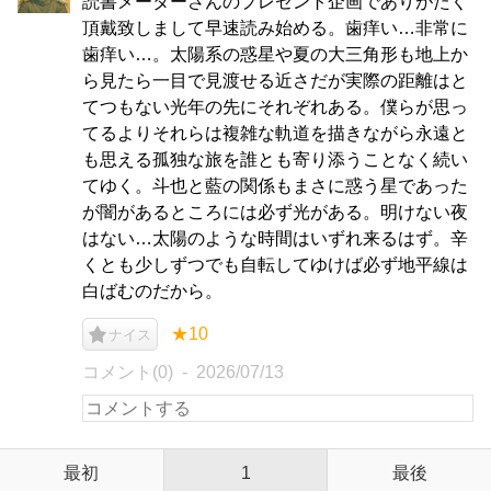
読書メーターさんのプレゼント企画でありがたく
頂戴致しまして早速読み始める。歯痒い…非常に
歯痒い…。太陽系の惑星や夏の大三角形も地上か
ら見たら一目で見渡せる近さだが実際の距離はと
てつもない光年の先にそれぞれある。僕らが思っ
てるよりそれらは複雑な軌道を描きながら永遠と
も思える孤独な旅を誰とも寄り添うことなく続い
てゆく。斗也と藍の関係もまさに惑う星であった
が闇があるところには必ず光がある。明けない夜
はない…太陽のような時間はいずれ来るはず。辛
くとも少しずつでも自転してゆけば必ず地平線は
白ばむのだから。
★10
ナイス
コメント(0)
2026/07/13
最初
1
最後