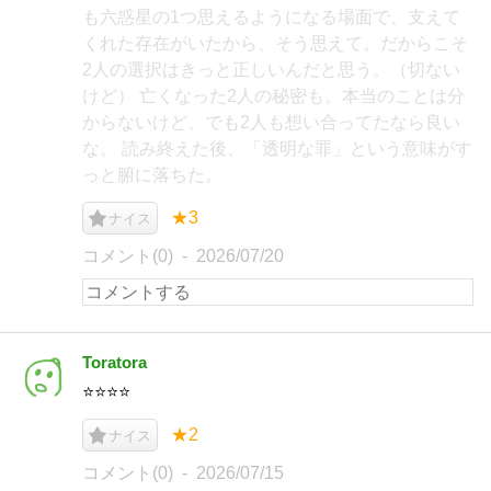
も六惑星の1つ思えるようになる場面で、支えて
くれた存在がいたから、そう思えて。だからこそ
2人の選択はきっと正しいんだと思う。（切ない
けど） 亡くなった2人の秘密も。本当のことは分
からないけど、でも2人も想い合ってたなら良い
な。 読み終えた後、「透明な罪」という意味がす
っと腑に落ちた。
★3
ナイス
コメント(0)
2026/07/20
Toratora
⭐️⭐️⭐️⭐️
★2
ナイス
コメント(0)
2026/07/15