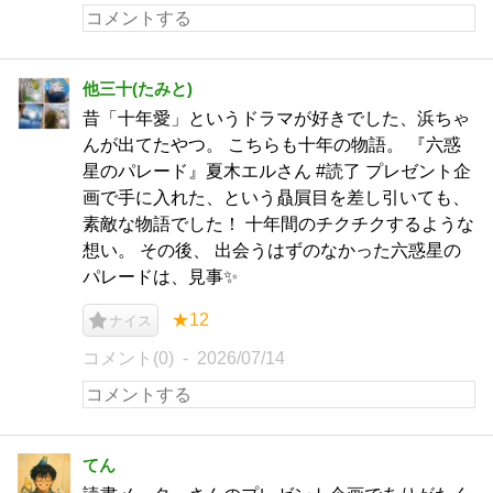
他三十(たみと)
昔「十年愛」というドラマが好きでした、浜ちゃ
んが出てたやつ。 こちらも十年の物語。 『六惑
星のパレード』夏木エルさん #読了 プレゼント企
画で手に入れた、という贔屓目を差し引いても、
素敵な物語でした！ 十年間のチクチクするような
想い。 その後、 出会うはずのなかった六惑星の
パレードは、見事✨
★12
ナイス
コメント(0)
2026/07/14
てん