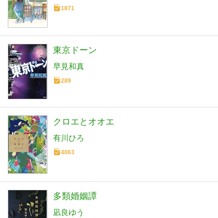
1871
東京ドーン
早見和真
289
クロエとオオエ
有川ひろ
4063
多類婚姻譚
凪良ゆう