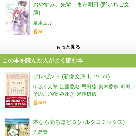
おやすみ、先輩。また明日 (野いちご文
庫)
夏木エル
26
もっと見る
この本を読んだ人がよく読む本
プレゼント (新潮文庫 し 21-71)
伊坂幸太郎
江國香織
恩田陸
梨木香歩
町田
そのこ
宮部みゆき
米澤穂信
2835
本なら売るほど 3 (ハルタコミックス)
児島青