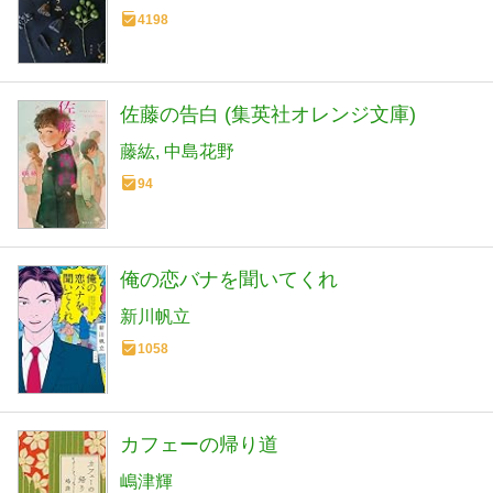
4198
佐藤の告白 (集英社オレンジ文庫)
藤紘
中島花野
94
俺の恋バナを聞いてくれ
新川帆立
1058
カフェーの帰り道
嶋津輝