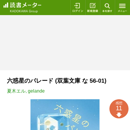
ログイン
新規登録
本を探
六惑星のパレード (双葉文庫 な 56-01)
夏木エル
,
gelande
感想
11