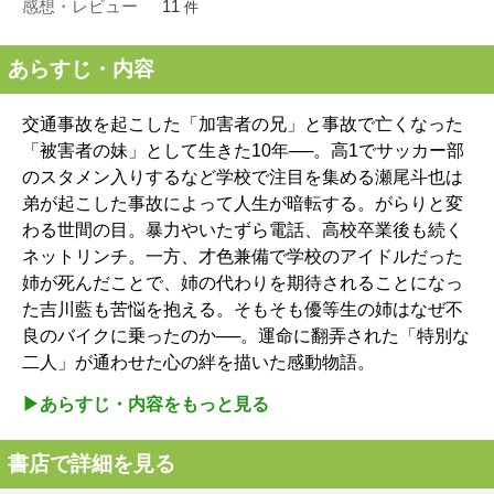
感想・レビュー
11
件
あらすじ・内容
交通事故を起こした「加害者の兄」と事故で亡くなった
「被害者の妹」として生きた10年──。高1でサッカー部
のスタメン入りするなど学校で注目を集める瀬尾斗也は
弟が起こした事故によって人生が暗転する。がらりと変
わる世間の目。暴力やいたずら電話、高校卒業後も続く
ネットリンチ。一方、才色兼備で学校のアイドルだった
姉が死んだことで、姉の代わりを期待されることになっ
た吉川藍も苦悩を抱える。そもそも優等生の姉はなぜ不
良のバイクに乗ったのか──。運命に翻弄された「特別な
二人」が通わせた心の絆を描いた感動物語。
▶︎あらすじ・内容をもっと見る
書店で詳細を見る