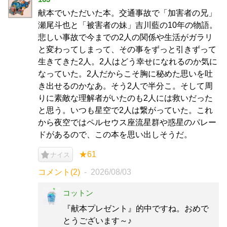
献本でいただいた本。交通事故で「加害者の兄」
瀬尾斗也と「被害者の妹」吉川藍の10年の物語。
悲しい事故で今までの2人の関係や生活がガラリ
と変わってしまって、その事をずっと引きずって
生きてきた2人。2人はどう幸せになれるのか気に
なっていた。2人だからこそ胸に秘めた思いを吐
き出せるのかなあ。そう2人で半分こ。そして周
りに素敵な理解者がいたのも2人には救いだった
と思う。いつも星空で2人は繋がっていた。これ
から夜空ではペルセウス座流星群や惑星のパレー
ドがあるので、この本を思い出しそうだ。
★61
ナイス
コメント(2)
2026/08/03
コットン
『献本プレゼント』的中ですね。おめで
とうございます～♪