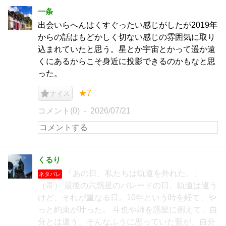
一条
出会いらへんはくすぐったい感じがしたが2019年
からの話はもどかしく切ない感じの雰囲気に取り
込まれていたと思う。星とか宇宙とかって遥か遠
くにあるからこそ身近に投影できるのかもなと思
った。
★7
ナイス
コメント(0)
2026/07/21
くるり
「あの日、私たちは軌道を外れた。」
ネタバレ
（帯） 最後の六惑星のパレードの日、軌道は違う
けど、それが重なる日。10年という時を経て、や
っと約束が叶った。 斗也や姉を惑星に例えて、自
分とは違う、そんなふうに思っていた藍が、自分