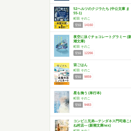
52ヘルツのクジラたち (中公文庫 ま
55-1)
町田 そのこ
登録
14160
夜空に泳ぐチョコレートグラミー (
潮文庫)
町田 そのこ
登録
12266
宙ごはん
町田 そのこ
登録
9859
星を掬う (単行本)
町田 そのこ
登録
9483
コンビニ兄弟―テンダネス門司港こ
ね村店― (新潮文庫nex)
町田 そのこ