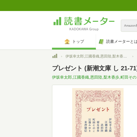
Amazo
トップ
読書メーターと
トップ
伊坂幸太郎,江國香織,恩田陸,梨木香歩,町田そのこ,宮部みゆき,米澤穂信
プレゼント (新潮文庫 し 21-71
伊坂幸太郎,江國香織,恩田陸,梨木香歩,町田その