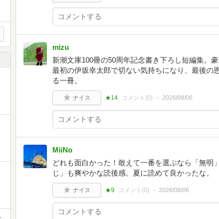
mizu
新潮文庫100冊の50周年記念書き下ろし短編集。
最初の伊坂幸太郎で切ない気持ちになり、最後の
る一冊。
ナイス
★14
コメント(
0
)
2026/08/06
MiiNo
どれも面白かった！敢えて一番を選ぶなら「無明
じ」も爽やかな読後感。夏に読めて良かったな。
ナイス
★9
コメント(
0
)
2026/08/06
-