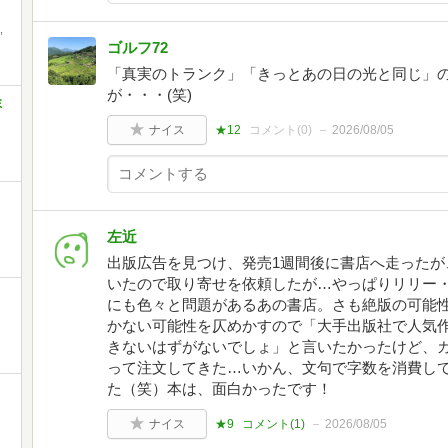
,
ゴルフ72
「真実のトランク」「きっとあの日の光と同じ」
が・・・(笑)
ミ
ナイス
★12
コメント(
0
)
2026/08/05
左近
出版広告を見つけ、発売1週間後に書店へ走ったが
いたので取り寄せを依頼したが…やっぱりリリー
にも色々と問題があるあの書店。さも絶版の可能
かない可能性を仄めかすので「大手出版社で人気
きないはずがないでしょ」と言いたかったけど、
って注文してきた…いかん、文句で字数を消費し
た（笑）本は、面白かったです！
ナイス
★9
コメント(
1
)
2026/08/05