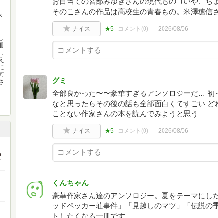
お目当ての宮部みゆきさんの現代もの（いや、ち
そのこさんの作品は高校生の青春もの。米澤穂信
が
ナイス
★5
コメント(
0
)
2026/08/06
し
冊
し
え
に
何
グミ
さ
全部良かった〜〜豪華すぎるアンソロジーだ… 初
なと思ったらその後の話も全部面白くてすごい ど
ことない作家さんの本を読んでみようと思う
ナイス
★5
コメント(
0
)
2026/08/06
くんちゃん
豪華作家さん達のアンソロジー。夏をテーマにし
ッドペッカー荘事件」「見越しのマツ」「伝説の
トしたくなる一冊です。