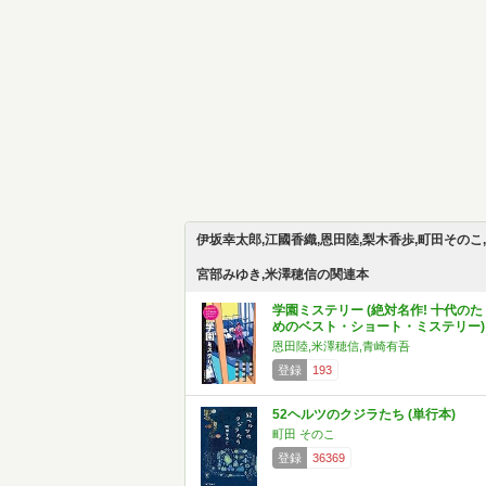
伊坂幸太郎,江國香織,恩田陸,梨木香歩,町田そのこ,
宮部みゆき,米澤穂信の関連本
学園ミステリー (絶対名作! 十代のた
めのベスト・ショート・ミステリー)
恩田陸,米澤穂信,青崎有吾
登録
193
52ヘルツのクジラたち (単行本)
町田 そのこ
登録
36369