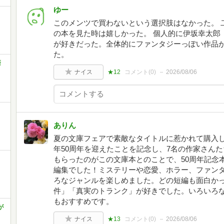
ゆー
このメンツで買わないという選択肢はなかった。 
の本を見た時は嬉しかった。 個人的に伊坂幸太郎
が好きだった。全体的にファンタジーっぽい作品が
た。
新
ナイス
★12
コメント(
0
)
2026/08/06
ありん
夏の文庫フェアで素敵なタイトルに惹かれて購入し
年50周年を迎えたことを記念し、7名の作家さん
もらったのがこの文庫本とのことで、50周年記念
編集でした！ミステリーや恋愛、ホラー、ファン
ろなジャンルを楽しめました。どの短編も面白か
件」「真実のトランク」が好きでした。いろいろ
もおすすめです。
が
ナイス
★13
コメント(
0
)
2026/08/06