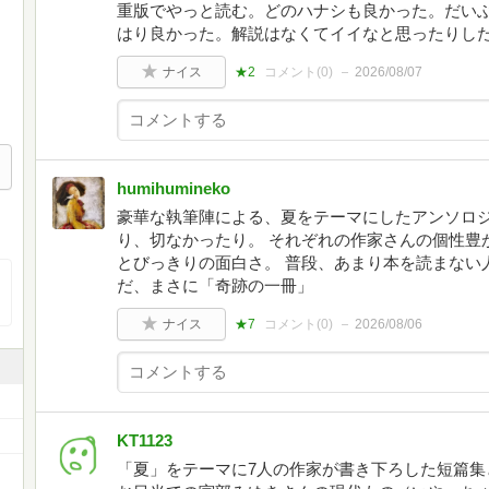
重版でやっと読む。どのハナシも良かった。だい
はり良かった。解説はなくてイイなと思ったりし
ナイス
★2
コメント(
0
)
2026/08/07
humihumineko
豪華な執筆陣による、夏をテーマにしたアンソロジ
り、切なかったり。 それぞれの作家さんの個性豊
とびっきりの面白さ。 普段、あまり本を読まない
だ、まさに「奇跡の一冊」
ナイス
★7
コメント(
0
)
2026/08/06
KT1123
「夏」をテーマに7人の作家が書き下ろした短篇集との