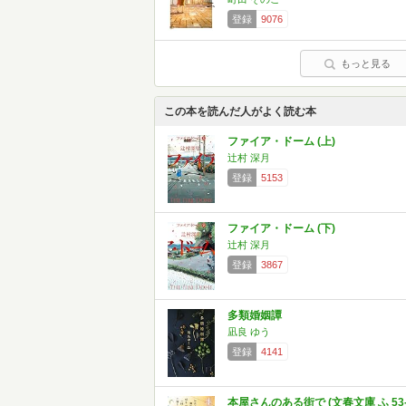
登録
9076
もっと見る
この本を読んだ人がよく読む本
ファイア・ドーム (上)
辻村 深月
登録
5153
ファイア・ドーム (下)
辻村 深月
登録
3867
多類婚姻譚
凪良 ゆう
登録
4141
本屋さんのある街で (文春文庫 ふ 53