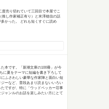
二度売り切れていて三回目で本屋でこ
（推し作家補正有り）と米澤穂信の話
多かった。 どれも短くすぐに読め
た本です。「新潮文庫の100冊」が今
たちに夏をテーマに短編を書き下ろして
本にふさわしい豪華な作家陣と面白い短
タジーなど、普段あまり読まないいろい
ったですが、特に「ウッドペッカー荘事
なジャンルのお話を楽しみたい方にとて