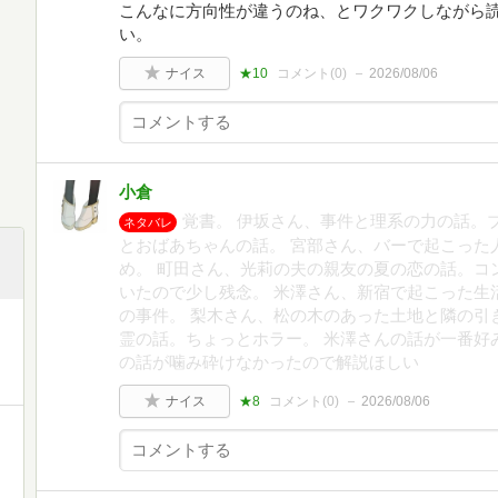
こんなに方向性が違うのね、とワクワクしながら
い。
ナイス
★10
コメント(
0
)
2026/08/06
小倉
覚書。 伊坂さん、事件と理系の力の話。
ネタバレ
とおばあちゃんの話。 宮部さん、バーで起こった
め。 町田さん、光莉の夫の親友の夏の恋の話。コ
いたので少し残念。 米澤さん、新宿で起こった生
の事件。 梨木さん、松の木のあった土地と隣の引
霊の話。ちょっとホラー。 米澤さんの話が一番好
の話が噛み砕けなかったので解説ほしい
ナイス
★8
コメント(
0
)
2026/08/06