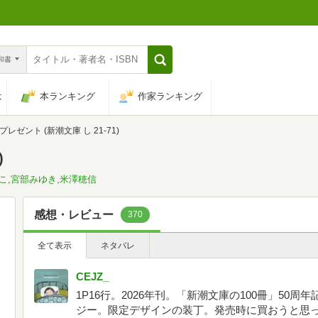
n和書
は
本ランキング
作家ランキング
プレゼント (新潮文庫 し 21-71)
)
こ,宮部みゆき,米澤穂信
感想・レビュー
370
全て表示
ネタバレ
CEJZ_
1P16行。2026年刊。「新潮文庫の100冊」50
ジー。限定デザインの装丁。発売時に買おうと思