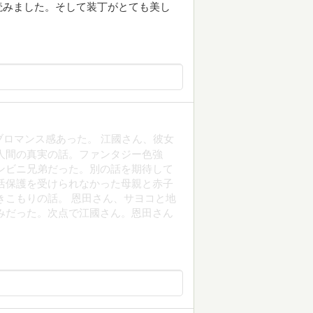
読みました。そして装丁がとても美し
ブロマンス感あった。 江國さん、彼女
人間の真実の話。ファンタジー色強
ンビニ兄弟だった。別の話を期待して
活保護を受けられなかった母親と赤子
きこもりの話。 恩田さん、サヨコと地
みだった。次点で江國さん。恩田さん