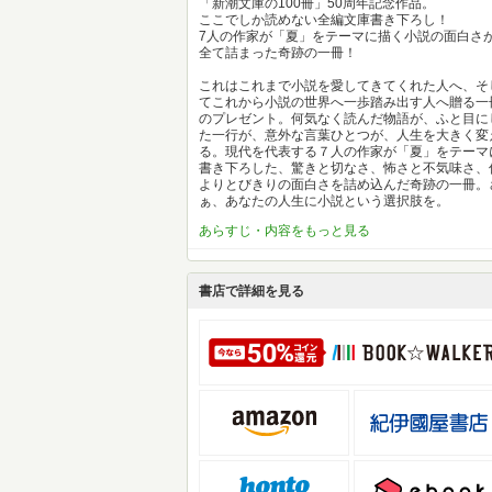
「新潮文庫の100冊」50周年記念作品。
ここでしか読めない全編文庫書き下ろし！
7人の作家が「夏」をテーマに描く小説の面白さ
全て詰まった奇跡の一冊！
これはこれまで小説を愛してきてくれた人へ、そ
てこれから小説の世界へ一歩踏み出す人へ贈る一
のプレゼント。何気なく読んだ物語が、ふと目に
た一行が、意外な言葉ひとつが、人生を大きく変
る。現代を代表する７人の作家が「夏」をテーマ
書き下ろした、驚きと切なさ、怖さと不気味さ、
よりとびきりの面白さを詰め込んだ奇跡の一冊。
ぁ、あなたの人生に小説という選択肢を。
あらすじ・内容をもっと見る
書店で詳細を見る