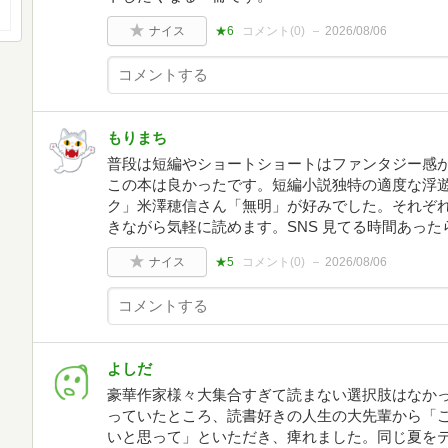
ナイス
★6
コメント(
0
)
2026/08/06
もりまち
普段は短編やショートショートはファンタジー感
この本は良かったです。短編小説独特の適度な浮
ク」米澤穂信さん「無明」が好みでした。それぞれ3
きながら気軽に読めます。SNS 見てる時間あった
ナイス
★5
コメント(
0
)
2026/08/06
よしだ
豪華作家様々大集合すぎて読まない選択肢はなか
っていたところ、読書好きの人生の大先輩から「
いと思って」といただき、痺れました。同じ夏を