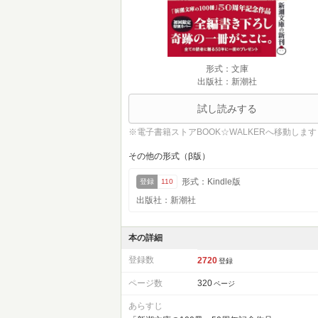
形式：文庫
出版社：新潮社
試し読みする
※電子書籍ストアBOOK☆WALKERへ移動します
その他の形式（β版）
形式：Kindle版
登録
110
出版社：新潮社
本の詳細
登録数
2720
登録
ページ数
320
ページ
あらすじ