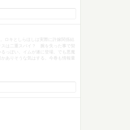
奴。ロキとしらほしは実際に許嫁関係結
クスは二重スパイ？ 腕を失った事で契
いるっぽい。イムが遂に登場。でも悪魔
何かありそうな気はする。今巻も情報量