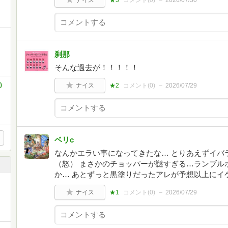
ナイス
★3
コメント(
0
)
2026/07/30
刹那
そんな過去が！！！！！
)
ナイス
★2
コメント(
0
)
2026/07/29
ベリc
なんかエラい事になってきたな… とりあえずイバ
（怒） まさかのチョッパーが謎すぎる…ランブル
か… あとずっと黒塗りだったアレが予想以上にイ
ナイス
★1
コメント(
0
)
2026/07/29