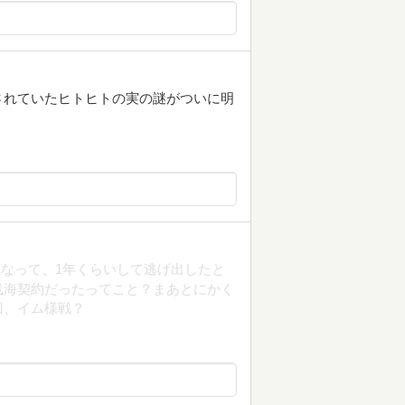
されていたヒトヒトの実の謎がついに明
なって、1年くらいして逃げ出したと
浅海契約だったってこと？まあとにかく
回、イム様戦？