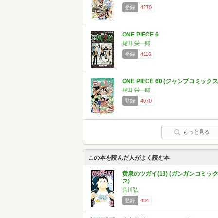
登録
4270
ONE PIECE 6
尾田 栄一郎
登録
4116
ONE PIECE 60 (ジャンプコミックス
尾田 栄一郎
登録
4070
もっと見る
この本を読んだ人がよく読む本
黄泉のツガイ(13) (ガンガンコミック
ス)
荒川弘
登録
484