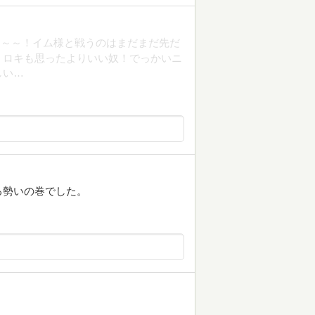
た～～！イム様と戦うのはまだまだ先だ
、ロキも思ったよりいい奴！でっかいニ
しい…
る勢いの巻でした。