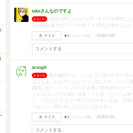
takeさんなのですよ
回想が終わったかと思いきやロキ解放によ
ネタバレ
イム降臨 能力がアクマの実？？ 弱点は海水なんだ
ミ
ナイス
★2
コメント(
0
)
2026/07/28
)
arsogit
過去編終わり。いいように使われるハラ
ネタバレ
王はなぁ…なんでこんなやつら信じたの…という
感想に近い。/シャンクスの左腕に浅海契約のマー
くｗ/エルバフでの戦い決着！…と思ったらイム聖
い。/それにしてもコマ割りが読み辛いなぁ。片側と
てほしい。紙の本だとただただ読み辛い。
ー
ナイス
★1
コメント(
0
)
2026/07/25