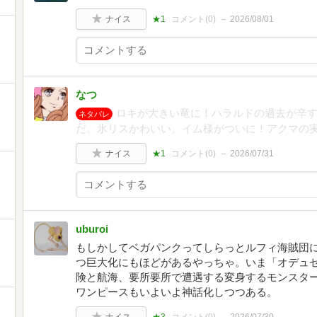
ナイス
★1
コメント(
0
)
2026/08/01
なつ
ロキが大きい竜に！ハラルドの過去が辛
ネタバレ
だ。氷リスかわいい。イム様がついに！アクマの
ナイス
★1
コメント(
0
)
2026/07/31
uburoi
もしかしてベガパンクってしらっとルフィ海賊団
つ巨大化にもほどがあるやっちゃ。いま「オデュ
険と航海、要所要所で遭遇する変身するモンスタ
ワンピースもいよいよ神話化しつつある。