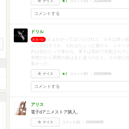
ナイス
★1
コメント(
0
)
2026/08/06
ドリル
まぁわかってはいたけれど、ロキは良い
ネタバレ
んだのだろうか。それはちょっと嫌だｗ シャン
約は切れたって事かな。軍子は契約で支配されて
形態だから実際の姿はまた違うのかと。その姿に
多かった。
ナイス
★2
コメント(
0
)
2026/08/06
アリス
電子dアニメストア購入。
ナイス
コメント(
0
)
2026/08/05