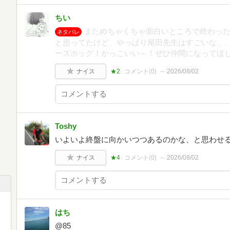
ちい
まためちゃくちゃ面白いところで終わっ
ネタバレ
と思ってたけど、やっぱり尾田先生はすごいな、
ーズホッグ！かっこいい～！ぜひ仲間になってほ
ナイス
★2
コメント(
0
)
2026/08/02
Toshy
いよいよ終盤に向かいつつあるのかな、と思わせ
ナイス
★4
コメント(
0
)
2026/08/02
はち
@85