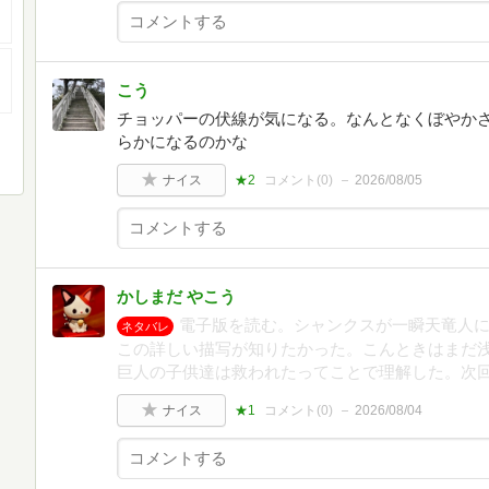
こう
チョッパーの伏線が気になる。なんとなくぼやか
らかになるのかな
ナイス
★2
コメント(
0
)
2026/08/05
かしまだ やこう
電子版を読む。シャンクスが一瞬天竜人に
ネタバレ
この詳しい描写が知りたかった。こんときはまだ
巨人の子供達は救われたってことで理解した。次
ナイス
★1
コメント(
0
)
2026/08/04