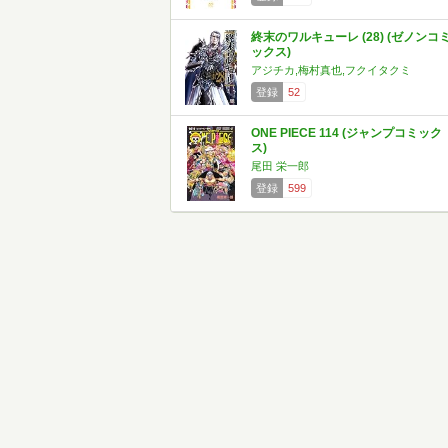
終末のワルキューレ (28) (ゼノンコ
ックス)
アジチカ,梅村真也,フクイタクミ
登録
52
ONE PIECE 114 (ジャンプコミック
ス)
尾田 栄一郎
登録
599