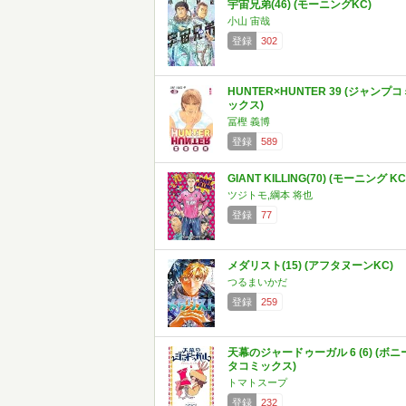
宇宙兄弟(46) (モーニングKC)
小山 宙哉
登録
302
HUNTER×HUNTER 39 (ジャンプコ
ックス)
冨樫 義博
登録
589
GIANT KILLING(70) (モーニング KC
ツジトモ,綱本 将也
登録
77
メダリスト(15) (アフタヌーンKC)
つるまいかだ
登録
259
天幕のジャードゥーガル 6 (6) (ボニ
タコミックス)
トマトスープ
登録
232