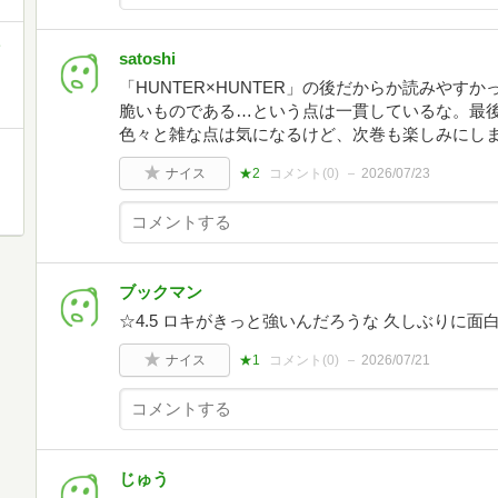
ミ
satoshi
「HUNTER×HUNTER」の後だからか読みやす
脆いものである…という点は一貫しているな。最
色々と雑な点は気になるけど、次巻も楽しみにし
ナイス
★2
コメント(
0
)
2026/07/23
ブックマン
☆4.5 ロキがきっと強いんだろうな 久しぶりに面
ナイス
★1
コメント(
0
)
2026/07/21
じゅう