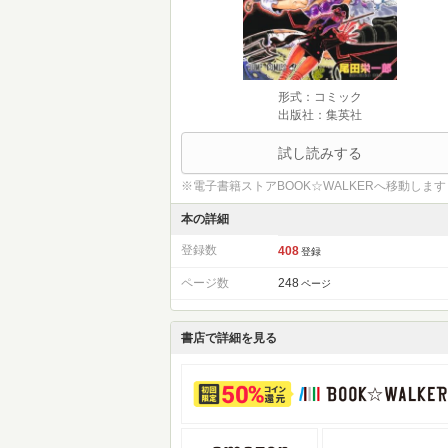
形式：コミック
出版社：集英社
試し読みする
※電子書籍ストアBOOK☆WALKERへ移動します
本の詳細
登録数
408
登録
ページ数
248
ページ
書店で詳細を見る