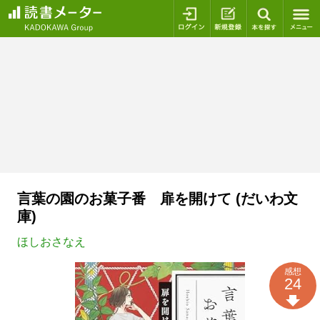
ログイン
新規登録
本を探
言葉の園のお菓子番 扉を開けて (だいわ文
庫)
ほしおさなえ
感想
24