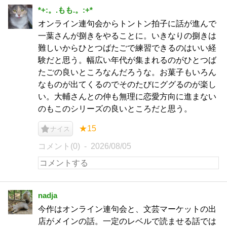
*+:。.もも.。:+*
オンライン連句会からトントン拍子に話が進んで
一葉さんが捌きをやることに。いきなりの捌きは
難しいからひとつばたごで練習できるのはいい経
験だと思う。幅広い年代が集まれるのがひとつば
たごの良いところなんだろうな。お菓子もいろん
なものが出てくるのでそのたびにググるのが楽し
い。大輔さんとの仲も無理に恋愛方向に進まない
のもこのシリーズの良いところだと思う。
★15
ナイス
コメント(0)
2026/08/05
nadja
今作はオンライン連句会と、文芸マーケットの出
店がメインの話。一定のレベルで読ませる話では