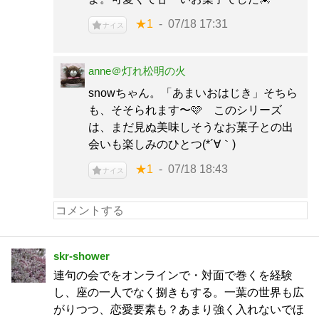
★1
07/18 17:31
ナイス
anne＠灯れ松明の火
snowちゃん。「あまいおはじき」そちら
も、そそられます〜🩷 このシリーズ
は、まだ見ぬ美味しそうなお菓子との出
会いも楽しみのひとつ(*´∀｀)
★1
07/18 18:43
ナイス
skr-shower
連句の会でをオンラインで・対面で巻くを経験
し、座の一人でなく捌きもする。一葉の世界も広
がりつつ、恋愛要素も？あまり強く入れないでほ