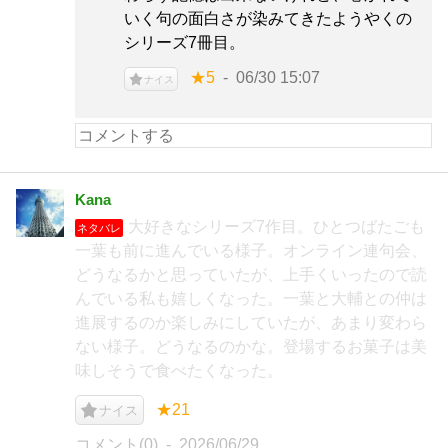
いく句の面白さが染みてきたようやくの
シリーズ7冊目。
★5
06/30 15:07
ナイス
Kana
大好きなシリーズ7作目。ひとつばたごも
ネタバレ
一葉も前に進んでいる様子。オンライン連句会、
どうなるかと思っていたが、上手くいったので読
んでいる私も嬉しくなった。一葉と大輔との仲は
進展するのか楽しみにしていたが、あまり変わら
ない様子。どうなるのかな。登場するお菓子は美
味しそうで食べたくなった。
★21
ナイス
コメント(0)
2026/06/29