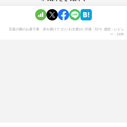
言葉の園のお菓子番 扉を開けて (だいわ文庫)
の
評価
62
％
感想・レビュ
ー
24
件