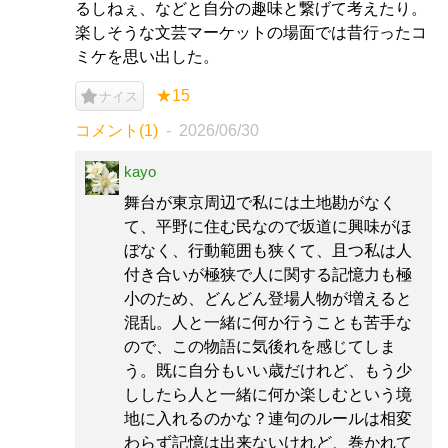
るしねぇ、などと自分の趣味と繋げて考えたり。
楽しそうな文芸マーケットの場面では昔行ったコ
ミケを思い出した。
★15
ナイス
コメント(1)
2026/06/30
kayo
舞台が東京周辺で私には土地勘がなく
て、平野に住む民なので坂道に興味がほ
ぼなく、行動範囲も狭くて、且つ私は人
付き合いが極狭で人に関する記憶力も極
小のため、どんどん登場人物が増えると
混乱。人と一緒に何か行うことも苦手な
ので、この物語に気後れを感じてしま
う。既に自分もいい歳だけれど、もう少
ししたら人と一緒に何か楽しむという境
地に入れるのかな？連句のルールは相変
わらず記憶は出来ないけれど、巻かれて