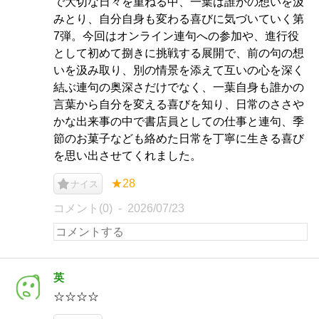
で大切な日々を重ねる中、一葉は誰かの想いを汲
みとり、自分自身も変わる喜びに気づいていく第
7弾。今回はオンライン連句への参加や、進行役
として初めて捌きに挑戦する展開で、前の句の想
いを汲み取り、別の情景を添えて互いの心を深く
結ぶ連句の奥深さだけでなく、一葉自身も誰かの
言葉から自分を変える喜びを知り、日常のささや
かな出来事の中で書店員としての仕事と連句、季
節のお菓子なども絡めた日常を丁寧に生きる喜び
を思い出させてくれました。
★28
ナイス
コメント(0)
2026/07/23
英
☆☆☆☆