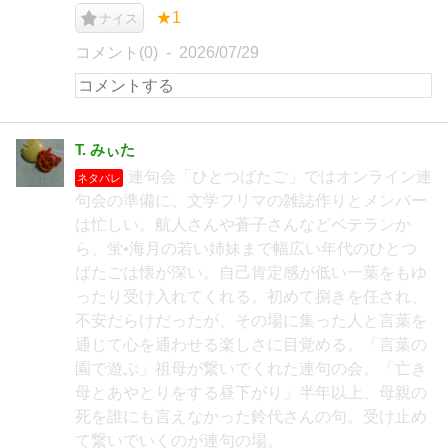
★1
ナイス
コメント(0)
2026/07/29
T. みぃた
連句会「ひとつばたご」ではオンライン連
ネタバレ
句会の準備に、文学フリマの雑誌作りとメンバー
は忙しい。航人さんや蒼子さんなどベテランか
ら、蛍•海月の若い姉妹まで幅広い年代のひとつ
ばたごは懐が深い。自己肯定感が低い一葉をもゆ
ったり受け入れてくれる。初めて捌きを任され、
不安だらけだったが、その場に集った人と言葉を
通じて心を通わせる楽しさに目覚める。「言葉の
園で遊ぶ」祖母が繋いでくれた連句の会。「亡き
母とあやとりをする昼下がり」半年以上、母親の
死を誰にも言えなかった鈴代さんの句。受け止め
て繋いでいくのが連句の場。