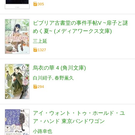
305
ビブリア古書堂の事件手帖V ~扉子と謎
めく夏~ (メディアワークス文庫)
三上延
1327
烏衣の華 4 (角川文庫)
白川紺子
春野薫久
294
アイ・ウォント・トゥ・ホールド・ユ
ア・ハンド 東京バンドワゴン
小路幸也