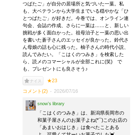
つばたご」が自分の居場所と気づいた一葉。私
も、大ベテランから大学生までいる穏やかな「ひ
とつばたご」が好きだ。今巻では、オンライン連
句会、会誌の作成、さらに一葉は……と、新しい
挑戦が多く面白かった。祖母治子と一葉の思い出
を書いた蒼子さんのエッセイが良かった。鈴代さ
ん母娘の話も心に残った。柚子さんの時代小説、
読んでみたい。「こはくのつみき」を検索した
ら、読メのコマーシャルが全部これに(笑) で
も、プレゼントにも良さそう♪
★23
ナイス
コメント(2)
2026/07/16
snow's library
「こはくのつみき」は、新潟県長岡市の
和菓子屋さんのお菓子よね(*´`)このお店の
「あまいおはじき」は食べたことある
よ。可愛くて甘ーいお菓子でした💓