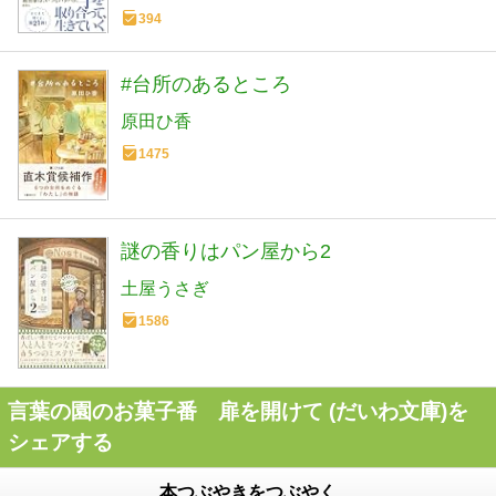
394
#台所のあるところ
原田ひ香
1475
謎の香りはパン屋から2
土屋うさぎ
1586
言葉の園のお菓子番 扉を開けて (だいわ文庫)を
シェアする
本つぶやきをつぶやく