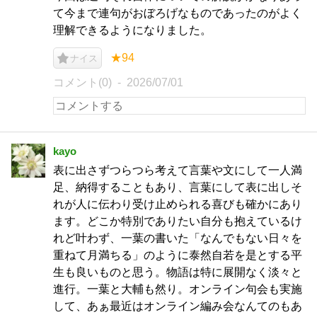
て今まで連句がおぼろげなものであったのがよく
理解できるようになりました。
★94
ナイス
コメント(0)
2026/07/01
kayo
表に出さずつらつら考えて言葉や文にして一人満
足、納得することもあり、言葉にして表に出しそ
れが人に伝わり受け止められる喜びも確かにあり
ます。どこか特別でありたい自分も抱えているけ
れど叶わず、一葉の書いた「なんでもない日々を
重ねて月満ちる」のように泰然自若を是とする平
生も良いものと思う。物語は特に展開なく淡々と
進行。一葉と大輔も然り。オンライン句会も実施
して、あぁ最近はオンライン編み会なんてのもあ