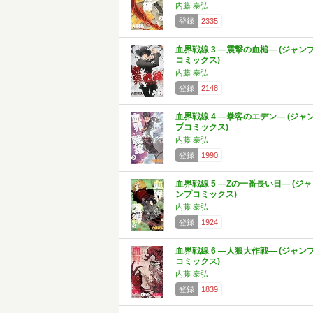
内藤 泰弘
登録
2335
血界戦線 3 ―震撃の血槌― (ジャン
コミックス)
内藤 泰弘
登録
2148
血界戦線 4 ―拳客のエデン― (ジャ
プコミックス)
内藤 泰弘
登録
1990
血界戦線 5 ―Zの一番長い日― (ジャ
ンプコミックス)
内藤 泰弘
登録
1924
血界戦線 6 ―人狼大作戦― (ジャン
コミックス)
内藤 泰弘
登録
1839