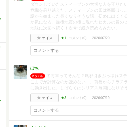
ダウンしていたスティーブンの大切な人を守りた
危機を乗り越えた。スティーブンの回は毎回ほっ
話から始まった長くなりそうな話、初めに出てく
プ
か気になる。最後地震の後に現れたヒカルの碁の
地味に次回へ続く！次号で続き読めるみたい。
ナイス
★1
コメント(
0
)
2026/07/20
ン
ぽち
冬将軍ってそんな？風邪引きぶっ壊れステ
ネタバレ
こまでが計算なのか読めない…。前巻からチラチ
に動き出した。しばらくはシリアス展開になりそ
ナイス
★3
コメント(
0
)
2026/07/19
プ