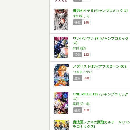
魔男のイチ 9 (ジャンプコミックス)
宇佐崎 しろ
登録
146
ワンパンマン 37 (ジャンプコミック
ス)
村田 雄介
登録
122
メダリスト(15) (アフタヌーンKC)
つるまいかだ
登録
268
ONE PIECE 115 (ジャンプコミック
ス)
尾田 栄一郎
登録
418
魔法医レクスの変態カルテ ５ (バ
チコミックス)