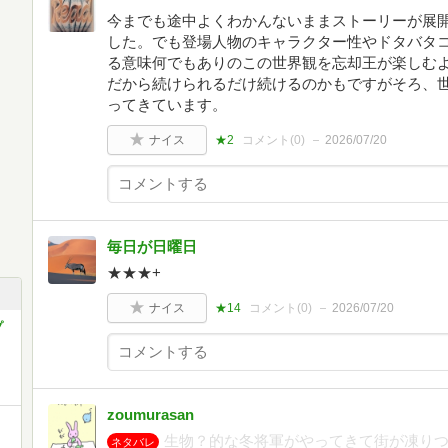
今までも途中よくわかんないままストーリーが展
した。でも登場人物のキャラクター性やドタバタ
る意味何でもありのこの世界観を忘却王が楽しむ
だから続けられるだけ続けるのかもですがそろ、
ってきています。
ナイス
★2
コメント(
0
)
2026/07/20
毎日が日曜日
★★★+
ナイス
★14
コメント(
0
)
2026/07/20
プ
zoumurasan
生物？的な冬将軍がやってきて街が凍り
ネタバレ