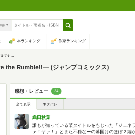
n和書
は
本ランキング
作家ランキング
ジャンプコミックス)
nite the Rumble!!― (ジャンプコミックス)
感想・レビュー
34
全て表示
ネタバレ
織田秋葉
誰もが知っている某タイトルをもじった「ジェネ
ァ！ヤァ！」とまた不穏なーの幕開けのほぼ２編か