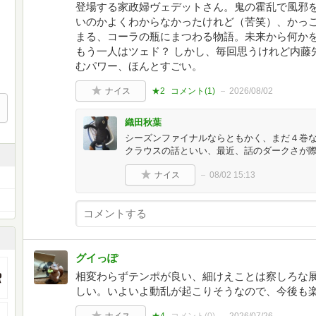
登場する家政婦ヴェデットさん。鬼の霍乱で風邪
いのかよくわからなかったけれど（苦笑）、かっこ
まる、コーラの瓶にまつわる物語。未来から何か
もう一人はツェド？ しかし、毎回思うけれど内藤
むパワー、ほんとすごい。
ナイス
★2
コメント(
1
)
2026/08/02
織田秋葉
シーズンファイナルならともかく、まだ４巻
クラウスの話といい、最近、話のダークさが
ナイス
08/02 15:13
グイっぽ
相変わらずテンポが良い、細けえことは察しろな
しい。いよいよ動乱が起こりそうなので、今後も