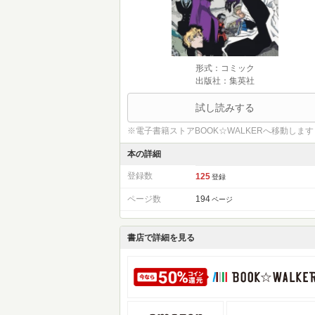
形式：コミック
出版社：集英社
試し読みする
※電子書籍ストアBOOK☆WALKERへ移動します
本の詳細
登録数
125
登録
ページ数
194
ページ
書店で詳細を見る