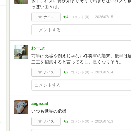
後半、壮大に何か始まりそうで始まらない壮大な
っぽい面々は。
ナイス
★4
コメント(
0
)
2026/07/15
わーぷ
前半は比喩や例えじゃない冬将軍の襲来、後半は
三王を招集すると言ってるし、長くなりそう。
ナイス
★2
コメント(
0
)
2026/07/14
aegiscat
いつも世界の危機
ナイス
★2
コメント(
0
)
2026/07/13
ン