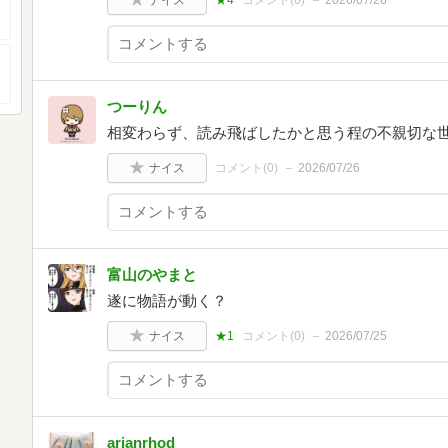
ナイス
★4
コメント(
0
)
2026/07/26
つーりん
相変わらず、読み飛ばしたかと思う程の不親切な
ナイス
コメント(
0
)
2026/07/26
富山のやまと
遂に物語が動く？
ナイス
★1
コメント(
0
)
2026/07/25
arianrhod