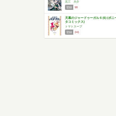
元三 大介
登録
98
天幕のジャードゥーガル 6 (6) (ボニ
タコミックス)
トマトスープ
登録
241