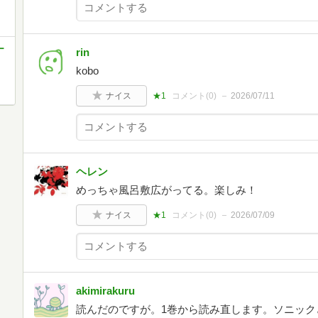
ー
rin
kobo
ナイス
★1
コメント(
0
)
2026/07/11
ヘレン
めっちゃ風呂敷広がってる。楽しみ！
ナイス
★1
コメント(
0
)
2026/07/09
akimirakuru
読んだのですが。1巻から読み直します。ソニック