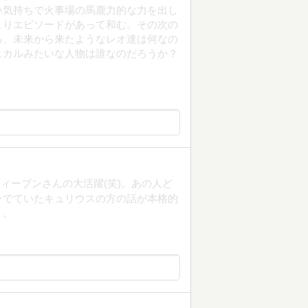
い気持ちで火事場の馬鹿力的な力を出し
こりエピソードがあって和む。その次の
る、未来から来たようなレオ達は何なの
ヒカルみたいな人物は誰なのだろうか？
ィーブンさんの大活躍(笑)。あの人ど
ラでていたキュリウスの方の話が本格的
う。