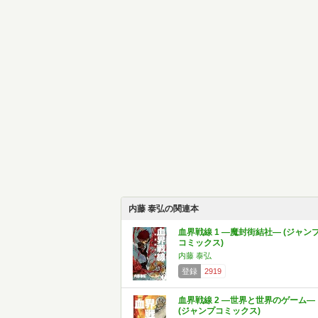
内藤 泰弘の関連本
血界戦線 1 ―魔封街結社― (ジャン
コミックス)
内藤 泰弘
登録
2919
血界戦線 2 ―世界と世界のゲーム―
(ジャンプコミックス)