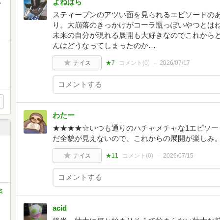
よねはら
ャ
スティーブンのアツい面を見られるエピソードの
り。大崩落のきっかけがコーラ瓶っぽいやつとはね
未来の自分が現れる展開も大好きなのでこれから
んはどうなってしまったのか…
ナイス
★7
コメント(
0
)
2026/07/17
わたー
★★★★☆いつも通りのハチャメチャな1エピソー
だ全貌が見えないので、これからの展開が楽しみ
ナイス
★11
コメント(
0
)
2026/07/15
ミ
acid