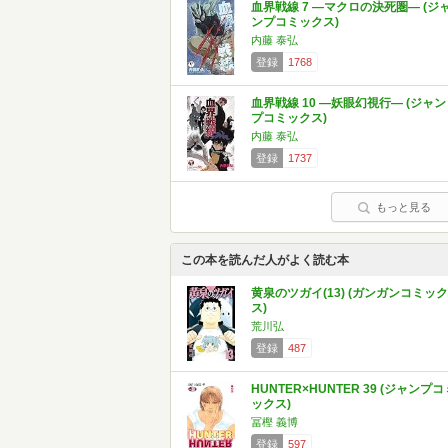
血界戦線 7 ―マクロの決死圏― (ジ
ンプコミックス)
内藤 泰弘
登録
1768
血界戦線 10 ―妖眼幻視行― (ジャン
プコミックス)
内藤 泰弘
登録
1737
もっと見る
この本を読んだ人がよく読む本
黄泉のツガイ(13) (ガンガンコミック
ス)
荒川弘
登録
487
HUNTER×HUNTER 39 (ジャンプコ
ックス)
冨樫 義博
登録
597