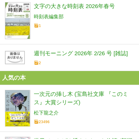
文字の大きな時刻表 2026年春号
時刻表編集部
1
週刊モーニング 2026年 2/26 号 [雑誌]
2
人気の本
一次元の挿し木 (宝島社文庫 『このミ
ス』大賞シリーズ)
松下龍之介
23496