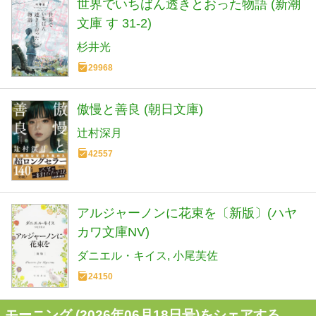
世界でいちばん透きとおった物語 (新潮
文庫 す 31-2)
杉井光
29968
傲慢と善良 (朝日文庫)
辻村深月
42557
アルジャーノンに花束を〔新版〕(ハヤ
カワ文庫NV)
ダニエル・キイス
小尾芙佐
24150
モーニング (2026年06月18日号)をシェアする