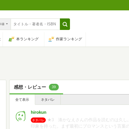
n和書
は
本ランキング
作家ランキング
感想・レビュー
39
全て表示
ネタバレ
hirokun
★3 湊かなえさんの作品を読むのは久し
ネタバレ
印象を持った。まず最初にブロマンスという言葉