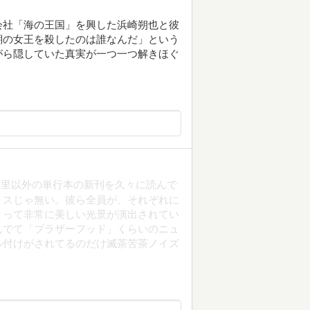
会社「海の王国」を興した浜崎朔也と彼
瑚の女王を殺したのは誰なんだ」という
がら隠していた真実が一つ一つ解きほぐ
智里以外の単行本の新刊を久々に読んで
ミスじゃ無い。彼ら全員が、それぞれに
まって非常に美しい光景が演出されてい
んでて「ブラザーフッド」くらいのニュ
ル付けがされてるのだけ滅茶苦茶ノイズ