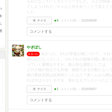
らかになっていくストーリーでした。 人との関係
てしまうけれど、ちゃんと向き合うことで見えて
っ
した。
を
ナイス
★9
コメント(
0
)
2026/08/08
し
悲
やぎぼし
良かった。9人の登場人物について、それ
ネタバレ
明らかになっていく。それぞれの後悔や隠し事が
っていく展開はさすが。個人的な感想としては、
どの人物の視点でも共感・納得できる行動になっ
接の事故原因は結局何だったんだ？弟くんから聞
ればやはり少しモヤる、湊かなえブシといったと
ナイス
★1
コメント(
0
)
2026/08/07