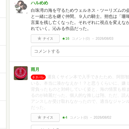
ハルめめ
白珠湾の海を守るためウェルネス・ツーリズムの
と一緒に志を継ぐ仲間。９人の騎士。朔也は「珊
言葉を残し亡くなった。それぞれに視点を変えな
れていく。沁みる作品だった。
ナイス
★16
コメント(
0
)
2026/08/03
雨月
運良くサイン本で入手できたため、阿部
ネタバレ
いる。本当に湊かなえか！？と思うくらいに、嫌
背負ったものと対峙していく姿と、海の情景も相
るのが綺麗だった。個人的な推しは翔。ただ、読
アンスしか受け取れなかったので、適当なジャン
だった。
ナイス
★4
コメント(
0
)
2026/08/02