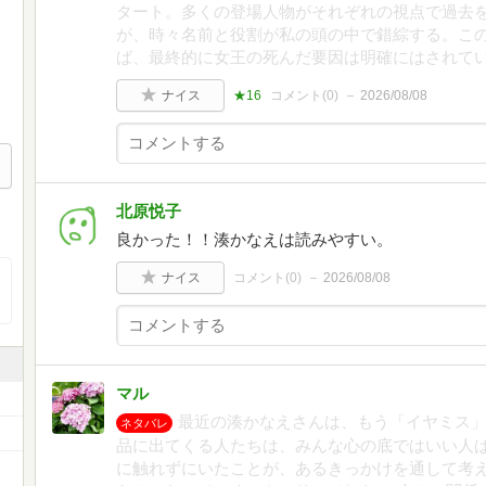
タート。多くの登場人物がそれぞれの視点で過去
が、時々名前と役割が私の頭の中で錯綜する。こ
ば、最終的に女王の死んだ要因は明確にはされて
ナイス
★16
コメント(
0
)
2026/08/08
北原悦子
良かった！！湊かなえは読みやすい。
ナイス
コメント(
0
)
2026/08/08
マル
最近の湊かなえさんは、もう「イヤミス」
ネタバレ
品に出てくる人たちは、みんな心の底ではいい人
に触れずにいたことが、あるきっかけを通して考