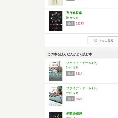
夜行観覧車
湊 かなえ
登録
22273
もっと見る
この本を読んだ人がよく読む本
ファイア・ドーム (上)
辻村 深月
登録
5214
ファイア・ドーム (下)
辻村 深月
登録
3925
多類婚姻譚