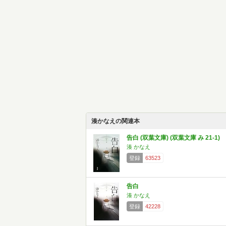
湊かなえの関連本
告白 (双葉文庫) (双葉文庫 み 21-1)
湊 かなえ
登録
63523
告白
湊 かなえ
登録
42228