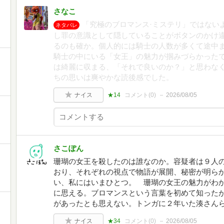
さなこ
「究極のブロマンス·ミステリ」ではない
ネタバレ
し罪の意識として隠していることがボタンのかけ
るのも確か。個人的には騎士の人数が多くて途中
騎士の中にいる「女王」の魅力が掴みづらかった
は綺麗に収まる、「それで良いのか？」と思わな
ちの思いは爽やかな読後感でした。
ナイス
★14
コメント(
0
)
2026/08/05
さこぽん
珊瑚の女王を殺したのは誰なのか。容疑者は９人
おり、それぞれの視点で物語が展開、秘密が明ら
い、私にはいまひとつ。 珊瑚の女王の魅力がわ
に思える。ブロマンスという言葉を初めて知った
があったとも思えない。トンガに２年いた湊さん
ナイス
★34
コメント(
0
)
2026/08/05