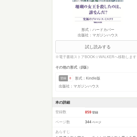
形式：ハードカバー
出版社：マガジンハウス
試し読みする
※電子書籍ストアBOOK☆WALKERへ移動します
その他の形式（β版）
形式：Kindle版
登録
8
出版社：マガジンハウス
本の詳細
登録数
859
登録
ページ数
344
ページ
あらすじ