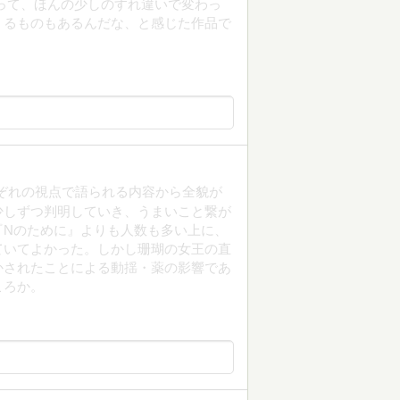
って、ほんの少しのすれ違いで変わっ
くるものもあるんだな、と感じた作品で
ぞれの視点で語られる内容から全貌が
少しずつ判明していき、うまいこと繋が
『Nのために』よりも人数も多い上に、
ていてよかった。しかし珊瑚の女王の直
かされたことによる動揺・薬の影響であ
ころか。