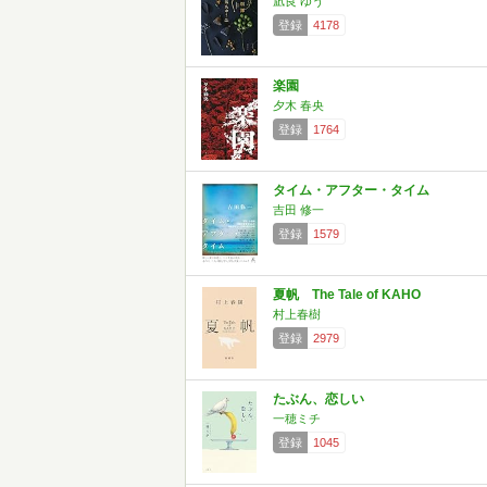
凪良 ゆう
登録
4178
楽園
夕木 春央
登録
1764
タイム・アフター・タイム
吉田 修一
登録
1579
夏帆 The Tale of KAHO
村上春樹
登録
2979
たぶん、恋しい
一穂ミチ
登録
1045