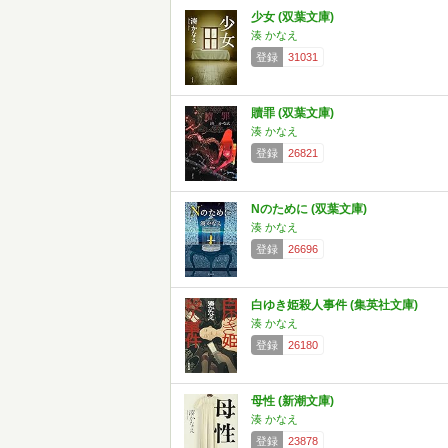
少女 (双葉文庫)
湊 かなえ
登録
31031
贖罪 (双葉文庫)
湊 かなえ
登録
26821
Nのために (双葉文庫)
湊 かなえ
登録
26696
白ゆき姫殺人事件 (集英社文庫)
湊 かなえ
登録
26180
母性 (新潮文庫)
湊 かなえ
登録
23878