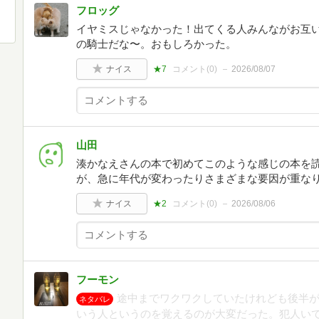
フロッグ
イヤミスじゃなかった！出てくる人みんながお互い
の騎士だな〜。おもしろかった。
ナイス
★7
コメント(
0
)
2026/08/07
山田
湊かなえさんの本で初めてこのような感じの本を読
が、急に年代が変わったりさまざまな要因が重な
ナイス
★2
コメント(
0
)
2026/08/06
フーモン
途中までワクワクしていたけれども後半
ネタバレ
いう人というのを覚えるのが大変だった。犯人い