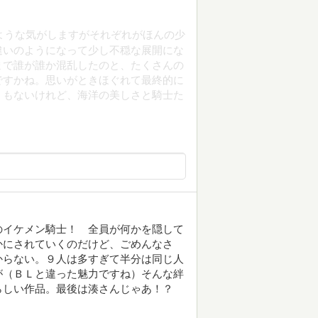
ような気がしますがそれぞれがほんの少
違いのようになって少し不穏な展開にな
まで誰が誰か混乱したのと、たくさんの
ですかね。思いがときほぐれて最終的に
くもないけれど、海洋の美しさと騎士た
のイケメン騎士！ 全員が何かを隠して
かにされていくのだけど、ごめんなさ
からない。９人は多すぎて半分は同じ人
が（ＢＬと違った魅力ですね）そんな絆
らしい作品。最後は湊さんじゃあ！？