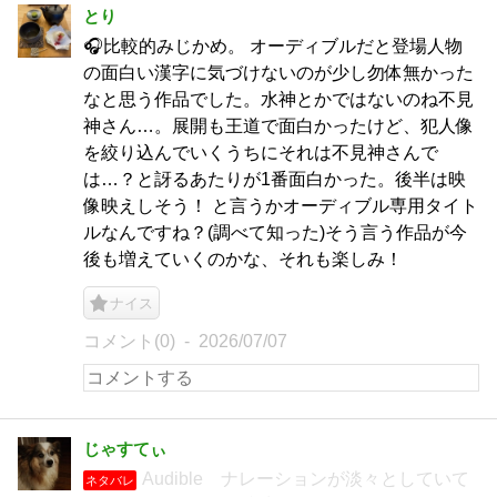
とり
🎧比較的みじかめ。 オーディブルだと登場人物
の面白い漢字に気づけないのが少し勿体無かった
なと思う作品でした。水神とかではないのね不見
神さん…。展開も王道で面白かったけど、犯人像
を絞り込んでいくうちにそれは不見神さんで
は…？と訝るあたりが1番面白かった。後半は映
像映えしそう！ と言うかオーディブル専用タイト
ルなんですね？(調べて知った)そう言う作品が今
後も増えていくのかな、それも楽しみ！
ナイス
コメント(0)
2026/07/07
じゃすてぃ
Audible ナレーションが淡々としていて
ネタバレ