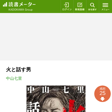
ログイン
新規登録
本を探
火と話す男
中山七里
感想
25