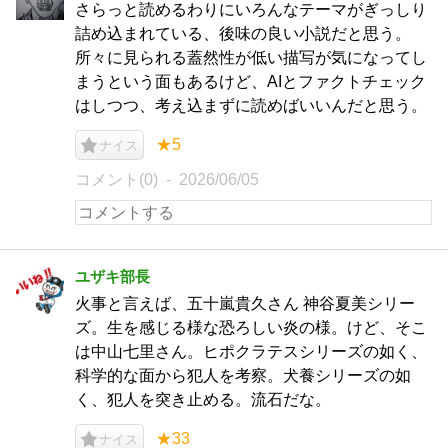
さらっと読めるわりにいろんなテーマがぎっしり
詰め込まれている、後味の良い小説だと思う。
所々に見られる蓋然性が低い描写が気になってし
まうという面もあるけど、AIとファクトチェック
はしつつ、考え込まずに読めばいいんだと思う。
★5
ナイス
コメント(0)
2026/06/05
ユザキ部長
火事と言えば、五十嵐貴久さん 神谷夏美シリー
ズ。生を感じる様な恐ろしい炎の様。けど、そこ
は中山七里さん。ヒポクラテスシリーズの如く、
科学的な面から犯人を考察。犬養シリーズの如
く、犯人を突き止める。流石だな。
★33
ナイス