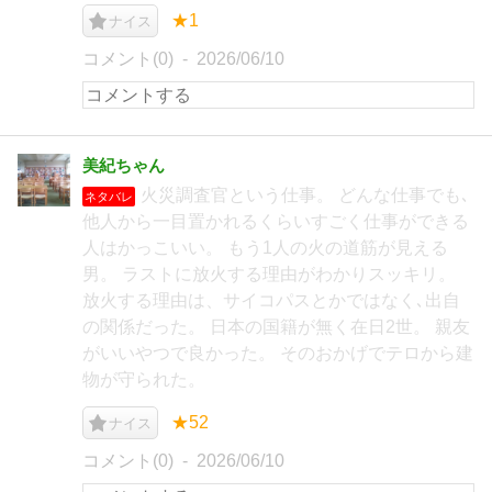
★1
ナイス
コメント(0)
2026/06/10
美紀ちゃん
火災調査官という仕事。 どんな仕事でも､
ネタバレ
他人から一目置かれるくらいすごく仕事ができる
人はかっこいい。 もう1人の火の道筋が見える
男。 ラストに放火する理由がわかりスッキリ。
放火する理由は、サイコパスとかではなく､出自
の関係だった。 日本の国籍が無く在日2世。 親友
がいいやつで良かった。 そのおかげでテロから建
物が守られた。
★52
ナイス
コメント(0)
2026/06/10