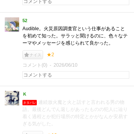
52
Audible。火災原因調査官という仕事があること
を初めて知った。サラッと聞けるのに、色々なテ
ーマやメッセージを感じられて良かった。
★2
ナイス
コメント(0)
2026/06/10
Ｋ
連続放火魔と火と話すと言われる男の物
ネタバレ
語。最後どんでん返しがあったものの犯人に辿り
着く過程とか犯行場所の特定とかがなんか安易す
ぎる気がした。