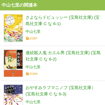
中山七里の関連本
さよならドビュッシー (宝島社文庫) (宝
島社文庫 C な 6-1)
中山七里
23287
連続殺人鬼 カエル男 (宝島社文庫) (宝島
社文庫 C な 6-2)
中山七里
21544
おやすみラフマニノフ (宝島社文庫）
(宝島社文庫 C な 6-3)
中山七里