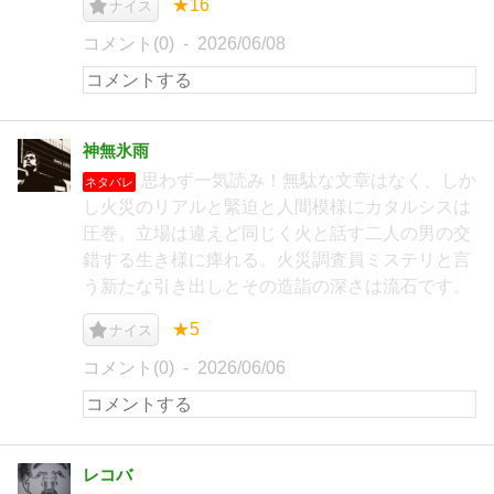
★16
ナイス
コメント(0)
2026/06/08
神無氷雨
思わず一気読み！無駄な文章はなく、しか
ネタバレ
し火災のリアルと緊迫と人間模様にカタルシスは
圧巻。立場は違えど同じく火と話す二人の男の交
錯する生き様に痺れる。火災調査員ミステリと言
う新たな引き出しとその造詣の深さは流石です。
★5
ナイス
コメント(0)
2026/06/06
レコバ