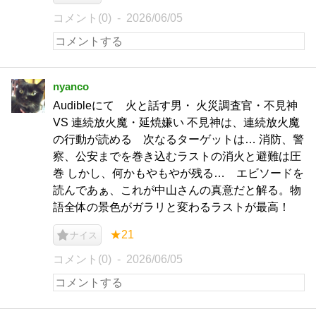
コメント(0)
2026/06/05
nyanco
Audibleにて 火と話す男・ 火災調査官・不見神
VS 連続放火魔・延焼嫌い 不見神は、連続放火魔
の行動が読める 次なるターゲットは… 消防、警
察、公安までを巻き込むラストの消火と避難は圧
巻 しかし、何かもやもやが残る… エビソードを
読んであぁ、これが中山さんの真意だと解る。物
語全体の景色がガラリと変わるラストが最高！
★21
ナイス
コメント(0)
2026/06/05