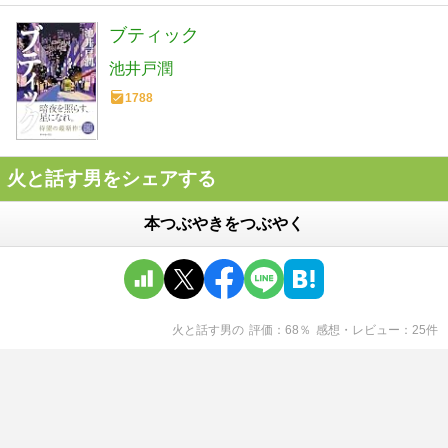
ブティック
池井戸潤
1788
火と話す男をシェアする
本つぶやきをつぶやく
火と話す男
の
評価
68
％
感想・レビュー
25
件