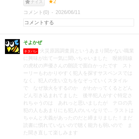
★2
ナイス
コメント(0)
2026/06/11
そよかぜ
火災原因調査員というあまり聞かない職業
ネタバレ
に興味が出て一気に聞いちゃいました 呪術回線
の虎杖の声優さんの朗読で面白かったです スト
ーリーもわかりやすく犯人を探すサスペンスでは
なく、犯人の生い立ちをなぞっていくスタイル
で なぜ放火をするのか がわかってくるとどん
どん引き込まれてました 後半犯人がすぐ特定さ
れちゃうのは あれっと思いましたが テロの共
犯の人もあまりにも犯人のいいなりで… ラストは
ちゃんと大義があったのだと締まりました！まだ
読書に慣れていないので聴く能力も弱いので ま
た聞き直して楽しみます