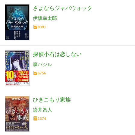
さよならジャバウォック
伊坂幸太郎
8391
探偵小石は恋しない
森バジル
6756
ひきこもり家族
染井為人
1374