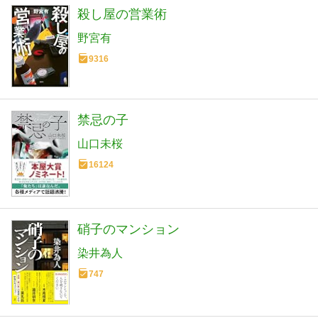
殺し屋の営業術
野宮有
9316
禁忌の子
山口未桜
16124
硝子のマンション
染井為人
747