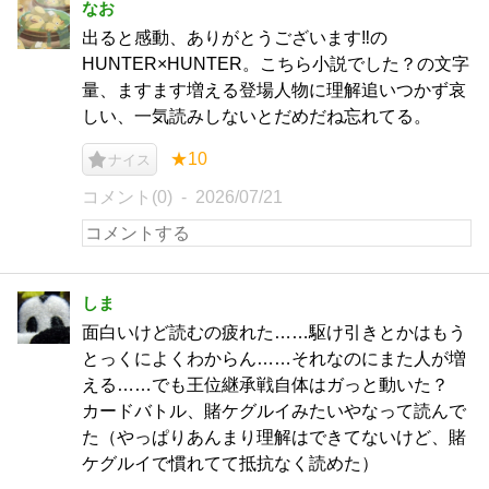
なお
出ると感動、ありがとうございます‼の
HUNTER×HUNTER。こちら小説でした？の文字
量、ますます増える登場人物に理解追いつかず哀
しい、一気読みしないとだめだね忘れてる。
★10
ナイス
コメント(0)
2026/07/21
しま
面白いけど読むの疲れた……駆け引きとかはもう
とっくによくわからん……それなのにまた人が増
える……でも王位継承戦自体はガっと動いた？
カードバトル、賭ケグルイみたいやなって読んで
た（やっぱりあんまり理解はできてないけど、賭
ケグルイで慣れてて抵抗なく読めた）