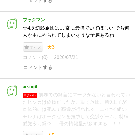
ブックマン
☆4.5 幻影旅団は… 常に最強でいてほしい でも何
人か更にやられてしまいそうな予感あるね
★3
ナイス
コメント(0)
2026/07/21
arsogit
前巻での発言にマークがないと言われてい
ネタバレ
たヒソカは偽物だったか。動く旅団。第9王子が
肉体的には死んで葬儀が行われる。エイ=イ組の
モレナはボークセンを拉致して交渉ゲーム。特殊
戒厳令も発令。1冊の情報量が多すぎる…！！