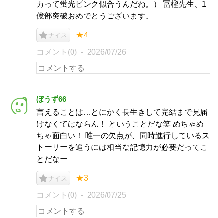
カって蛍光ピンク似合うんだね。） 冨樫先生、1
億部突破おめでとうございます。
★4
ナイス
コメント(0)
2026/07/26
ぼうず66
言えることは…とにかく長生きして完結まで見届
けなくてはならん！ ということだな笑 めちゃめ
ちゃ面白い！ 唯一の欠点が、同時進行しているス
トーリーを追うには相当な記憶力が必要だってこ
とだなー
★3
ナイス
コメント(0)
2026/07/25