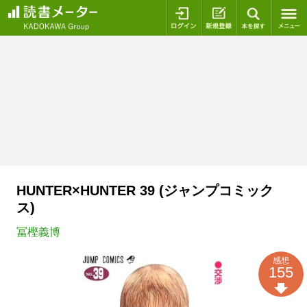
ログイン
新規登録
本を探
HUNTER×HUNTER 39 (ジャンプコミック
ス)
冨樫義博
感想
155