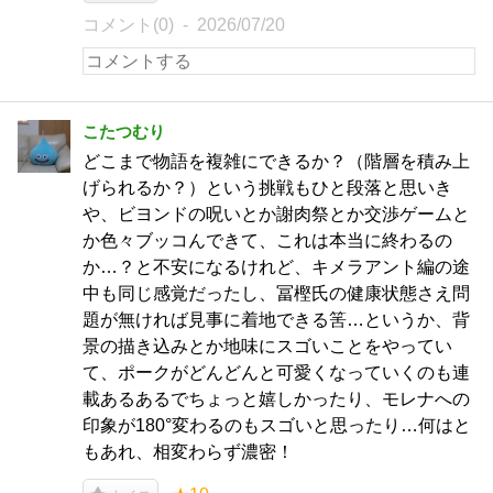
コメント(0)
2026/07/20
こたつむり
どこまで物語を複雑にできるか？（階層を積み上
げられるか？）という挑戦もひと段落と思いき
や、ビヨンドの呪いとか謝肉祭とか交渉ゲームと
か色々ブッコんできて、これは本当に終わるの
か…？と不安になるけれど、キメラアント編の途
中も同じ感覚だったし、冨樫氏の健康状態さえ問
題が無ければ見事に着地できる筈…というか、背
景の描き込みとか地味にスゴいことをやってい
て、ポークがどんどんと可愛くなっていくのも連
載あるあるでちょっと嬉しかったり、モレナへの
印象が180°変わるのもスゴいと思ったり…何はと
もあれ、相変わらず濃密！