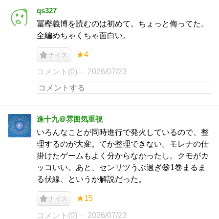
qs327
冨樫義博を読むのは初めて。ちょっと侮ってた。
全編めちゃくちゃ面白い。
★4
ナイス
コメント(0)
2026/07/23
進十九＠雰囲気重視
いろんなことが同時進行で発火しているので、整
理するのが大変。てか整理できない。モレナの仕
掛けたゲームもよく分からなかったし。クモがカ
ッコいい。あと、センリツうぶ過ぎ😆1巻まるま
る伏線、というか解説だった。
★15
ナイス
コメント(0)
2026/07/23