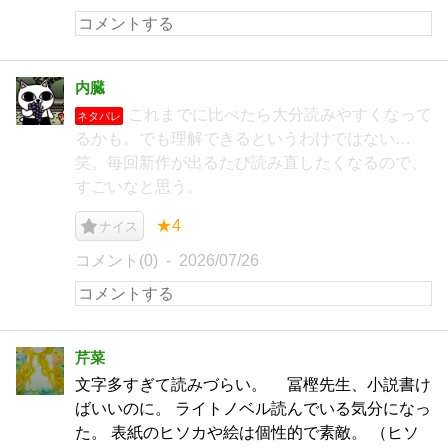
内臓
これまでに比べたら大分読みやすくなって
ネタバレ
るかも。でも理解できるというわけではない…
笑。毎回新作が出るたび読み直したくなるので、
すごいなと思う。
★4
ナイス
コメント(0)
2026/07/26
芹菜
文字多すぎて読みづらい。 冨樫先生、小説書け
ばいいのに。 ライトノベル読んでいる気分になっ
た。 表紙のヒソカや絵は個性的で素敵。 （ヒソ