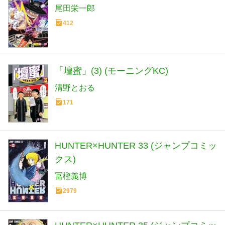
尾田栄一郎
412
「壇蜜」(3) (モーニングKC)
清野とおる
171
HUNTER×HUNTER 33 (ジャンプコミッ
クス)
冨樫義博
2979