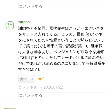
satoshi
謝肉祭と不敬罪。冨樫先生はこういうエグいネタ
をサラッと入れてくる。ヒソカ、最強(笑)とかネ
タにされてたのを性癖ということで黙らせにいっ
てて笑った(でも若干の言い訳感が笑…)。継承戦
は大きな動きあり。ベンジャミンが戒厳令を如何
に利用するのか。そしてカードバトルの読み合い
だけであれだけ読めるのスゴい(にしても特質系多
すぎでは？)。
★7
ナイス
コメント(0)
2026/07/22