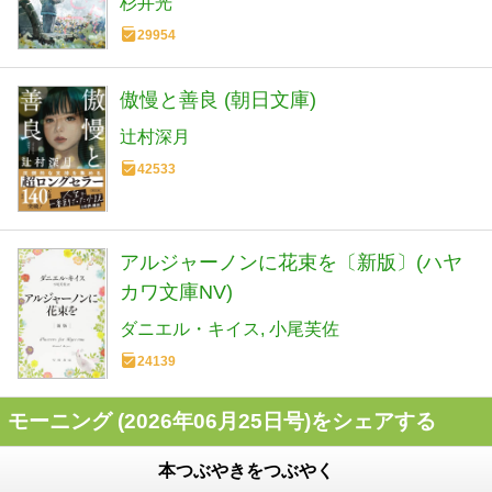
杉井光
29954
傲慢と善良 (朝日文庫)
辻村深月
42533
アルジャーノンに花束を〔新版〕(ハヤ
カワ文庫NV)
ダニエル・キイス
小尾芙佐
24139
モーニング (2026年06月25日号)をシェアする
本つぶやきをつぶやく