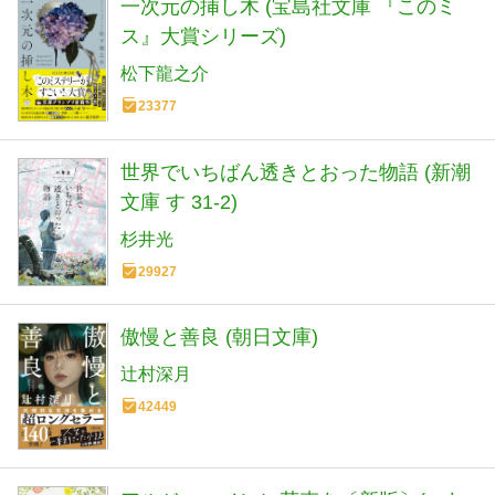
一次元の挿し木 (宝島社文庫 『このミ
ス』大賞シリーズ)
松下龍之介
23377
世界でいちばん透きとおった物語 (新潮
文庫 す 31-2)
杉井光
29927
傲慢と善良 (朝日文庫)
辻村深月
42449