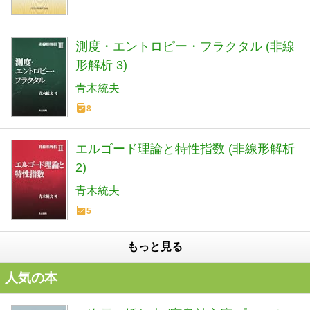
測度・エントロピー・フラクタル (非線
形解析 3)
青木統夫
8
エルゴード理論と特性指数 (非線形解析
2)
青木統夫
5
もっと見る
人気の本