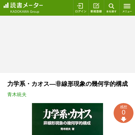
ログイン
新規登録
本を探
力学系・カオス―非線形現象の幾何学的構成
青木統夫
感想
0