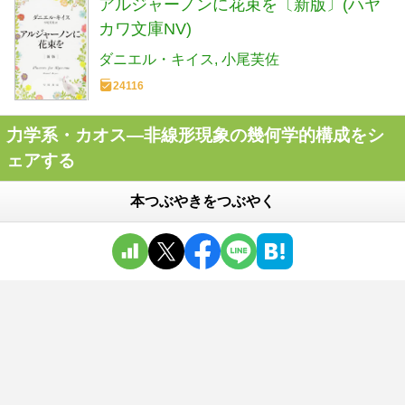
アルジャーノンに花束を〔新版〕(ハヤ
カワ文庫NV)
ダニエル・キイス
小尾芙佐
24116
力学系・カオス―非線形現象の幾何学的構成をシ
ェアする
本つぶやきをつぶやく