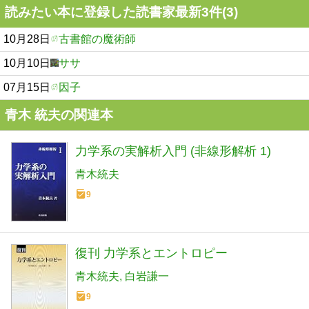
読みたい本に登録した読書家最新3件(3)
10月28日
古書館の魔術師
10月10日
ササ
07月15日
因子
青木 統夫の関連本
力学系の実解析入門 (非線形解析 1)
青木統夫
9
復刊 力学系とエントロピー
青木統夫
白岩謙一
9