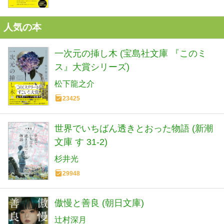
人気の本
一次元の挿し木 (宝島社文庫 『このミ
ス』大賞シリーズ)
松下龍之介
23425
世界でいちばん透きとおった物語 (新潮
文庫 す 31-2)
杉井光
29948
傲慢と善良 (朝日文庫)
辻村深月