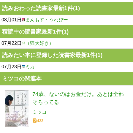
読みおわった読書家最新1件(1)
08月01日
まんもす・うれぴー
積読中の読書家最新1件(1)
07月22日
（猫大好き）
読みたい本に登録した読書家最新1件(1)
07月23日
ミカ
ミツコの関連本
74歳、ないのはお金だけ。あとは全部
そろってる
ミツコ
422