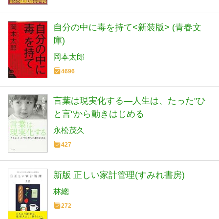
自分の中に毒を持て<新装版> (青春文
庫)
岡本太郎
4696
言葉は現実化する―人生は、たった"ひ
と言"から動きはじめる
永松茂久
427
新版 正しい家計管理(すみれ書房)
林總
272