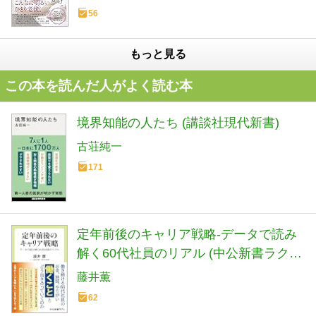
56
もっと見る
この本を読んだ人がよく読む本
境界知能の人たち (講談社現代新書)
古荘純一
171
定年前後のキャリア戦略-データで読み
解く60代社員のリアル (中公新書ラクレ
862)
藤井薫
62