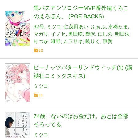
黒バスアンソロジーMVP番外編くろこ
のえろほん。 (POE BACKS)
82号
ミツコ
仁茂田あい
ふぉぶ
水稀たま
マガリ
イノセ
奥田咲
鶴沢
にしの
明日汰
りつか
唯野
ムラサキ
暁りく
伊勢
62
ピーナッツバターサンドウィッチ(1) (講
談社コミックスキス)
ミツコ
61
74歳、ないのはお金だけ。あとは全部
そろってる
ミツコ