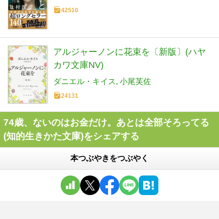
42510
アルジャーノンに花束を〔新版〕(ハヤ
カワ文庫NV)
ダニエル・キイス
小尾芙佐
24131
74歳、ないのはお金だけ。あとは全部そろってる
(知的生きかた文庫)をシェアする
本つぶやきをつぶやく