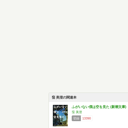
窪 美澄の関連本
ふがいない僕は空を見た (新潮文庫)
窪 美澄
登録
13390