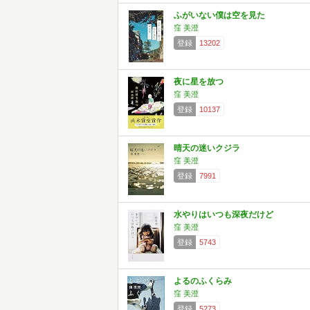
ふがいない僕は空を見た
窪 美澄
登録
13202
夜に星を放つ
窪 美澄
登録
10137
晴天の迷いクジラ
窪 美澄
登録
7991
水やりはいつも深夜だけど
窪 美澄
登録
5743
よるのふくらみ
窪 美澄
登録
5273