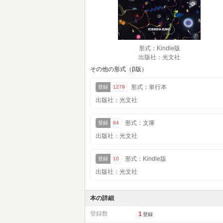
形式：Kindle版
出版社：光文社
その他の形式（β版）
形式：単行本
登録
1279
出版社：光文社
形式：文庫
登録
64
出版社：光文社
形式：Kindle版
登録
10
出版社：光文社
本の詳細
登録数
1
登録