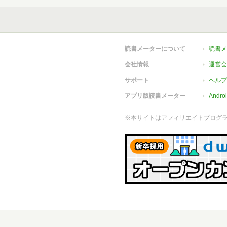
読書メーターについて
読書メ
会社情報
運営会
サポート
ヘルプ
アプリ版読書メーター
Andr
※本サイトはアフィリエイトプログ