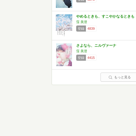
やめるときも、すこやかなるときも
窪 美澄
登録
4839
さよなら、ニルヴァーナ
窪 美澄
登録
4415
もっと見る