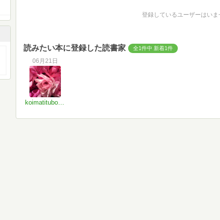
登録しているユーザーはいま
読みたい本に登録した読書家
全1件中 新着1件
06月21日
koimatitubomi