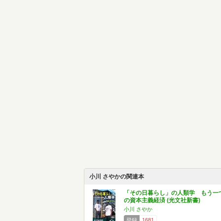
小川 さやかの関連本
「その日暮らし」の人類学 もう一
の資本主義経済 (光文社新書)
小川 さやか
登録
1681