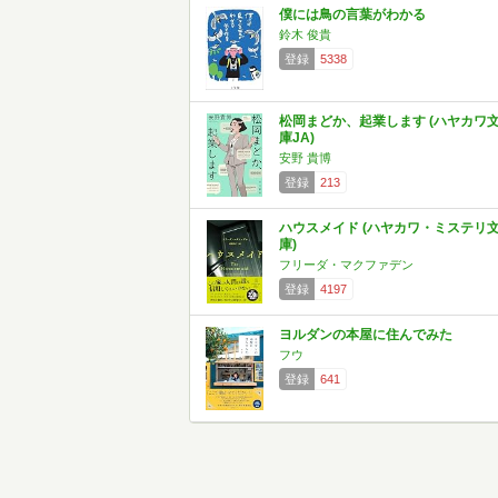
僕には鳥の言葉がわかる
鈴木 俊貴
登録
5338
松岡まどか、起業します (ハヤカワ
庫JA)
安野 貴博
登録
213
ハウスメイド (ハヤカワ・ミステリ
庫)
フリーダ・マクファデン
登録
4197
ヨルダンの本屋に住んでみた
フウ
登録
641