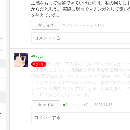
近感をもって理解できていけたのは、私の周りに
からだと思う。 実際に現地でマチンガとして働い
を与えていた。
ナイス
コメント(
0
)
2026/01/09
やっこ
タンザニアの零細商人マチンガたちが「
ネタバレ
の実践知によって、流動的で不確実な都市環境を
構築 重要なのは、ウジャンジャが「盗み」や「詐
ンガたちにとってウジャンジャは、事後的になん
しがつく範囲内の「かすめてとる」行為であり、
互いに了解しながら行われる。
ナイス
★1
コメント(
0
)
2025/11/22