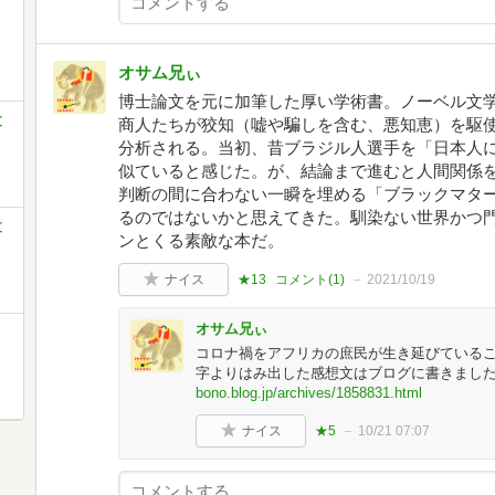
オサム兄ぃ
博士論文を元に加筆した厚い学術書。ノーベル文
文
商人たちが狡知（嘘や騙しを含む、悪知恵）を駆
分析される。当初、昔ブラジル人選手を「日本人
似ていると感じた。が、結論まで進むと人間関係
判断の間に合わない一瞬を埋める「ブラックマタ
るのではないかと思えてきた。馴染ない世界かつ
文
ンとくる素敵な本だ。
ナイス
★13
コメント(
1
)
2021/10/19
オサム兄ぃ
コロナ禍をアフリカの庶民が生き延びているこ
字よりはみ出した感想文はブログに書きました
bono.blog.jp/archives/1858831.html
ナイス
★5
10/21 07:07