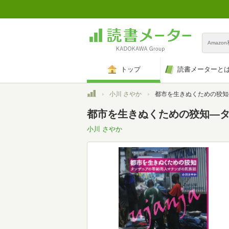
Amazo
トップ
読書メーターと
トップ
小川 さやか
都市を生きぬくための狡知―タンザニアの零細商人マ
都市を生きぬくための狡知―
小川 さやか