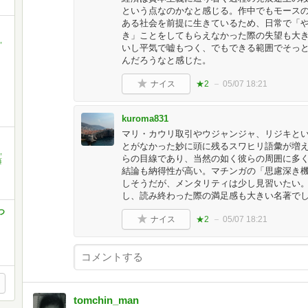
という点なのかなと感じる。作中でもモース
ある社会を前提に生きているため、日常で「
き」ことをしてもらえなかった際の失望も大
,
いし平気で嘘もつく、でもできる範囲でそっ
んだろうなと感じた。
ナイス
★2
05/07 18:21
kuroma831
マリ・カウリ取引やウジャンジャ、リジキと
とがなかった妙に頭に残るスワヒリ語彙が増
,
らの目線であり、当然の如く彼らの周囲に多
藤
結論も納得性が高い。マチンガの「思慮深き
しそうだが、メンタリティは少し見習いたい
し、読み終わった際の満足感も大きい名著で
つ
ナイス
★2
05/07 18:21
tomchin_man