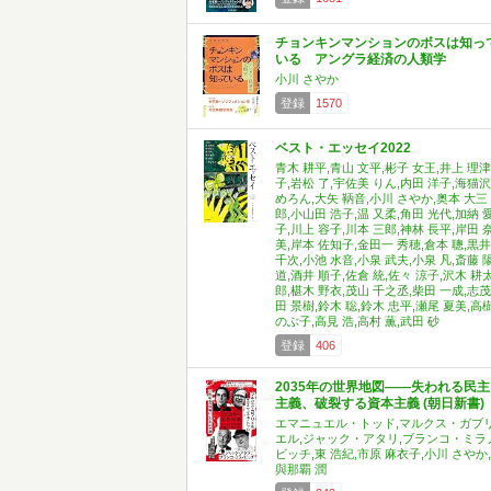
チョンキンマンションのボスは知っ
いる アングラ経済の人類学
小川 さやか
登録
1570
ベスト・エッセイ2022
青木 耕平,青山 文平,彬子 女王,井上 理津
子,岩松 了,宇佐美 りん,内田 洋子,海猫沢
めろん,大矢 鞆音,小川 さやか,奥本 大三
郎,小山田 浩子,温 又柔,角田 光代,加納 
子,川上 容子,川本 三郎,神林 長平,岸田 
美,岸本 佐知子,金田一 秀穂,倉本 聰,黒井
千次,小池 水音,小泉 武夫,小泉 凡,斎藤 
道,酒井 順子,佐倉 統,佐々 涼子,沢木 耕
郎,椹木 野衣,茂山 千之丞,柴田 一成,志茂
田 景樹,鈴木 聡,鈴木 忠平,瀬尾 夏美,高
のぶ子,高見 浩,高村 薫,武田 砂
登録
406
2035年の世界地図――失われる民主
主義、破裂する資本主義 (朝日新書)
エマニュエル・トッド,マルクス・ガブ
エル,ジャック・アタリ,ブランコ・ミラ
ビッチ,東 浩紀,市原 麻衣子,小川 さやか,
與那覇 潤