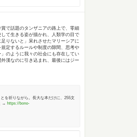
学賞で話題のタンザニアの路上で、零細
使して生きる姿が描かれ、人類学の目で
に足りないと」呆れさせたマリーシアに
を規定するルールや制度の隙間、思考や
ー」のように我々の社会にも存在してい
門外漢なのに引き込まれ、最後にはジー
とを祈りながら。長大な本だけに、255文
 →
https://bono-