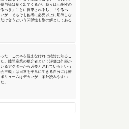
の贈与論は多く出てくるが、我々は互酬性の
やるべき」ことに拘束されるし、「やるべ
きいが、そもそも他者に必要以上に期待しな
と助け合うという関係性も別の解としてある
いった、この本を読まなければ絶対に知るこ
えた。隙間産業の厄介者という評価は外部か
くいるアクターから必要とされているという
機会主義」は日常を平凡に生きる自分には難
。ボリュームはデカいが、案外読みやすい
した。