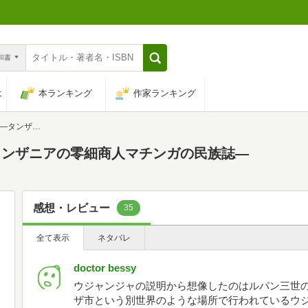
n和書
は
本ランキング
作家ランキング
チンガの民族誌―
タンザニアの零細商人マチンガの民族誌―
感想・レビュー
35
全て表示
ネタバレ
doctor bessy
ウジャンジャの説明から想像したのはルパン三世の
ザ市という別世界のような場所で行われているウ