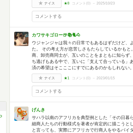
ナイス
★8
コメント(
0
)
2025/10/23
カワサキゴロー🍺📚🐈🐴
ウジャンジャは我々の日常でもあるはずだけど、
た。 その考え方が息苦しさもたらしているかもと
商、卸売商同士が、互いのことをまともに知らず
ち逃げもある中で、互いに「支えて合っている」あ
済の希望はそこここにすでにあるのかもしれない。
ナイス
★1
コメント(
0
)
2023/01/15
げんき
つ
サハラ以南のアフリカを典型例とした「その日暮ら
細商人たちの行動様式を著者が肯定的に描こうとし
と言っても、実際にアフリカで行商人をやるバイ