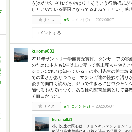
う)のだが、それでもやはり「そういう行動様式が
しとどめている要因になってるよね？」という感
て
ナイス
★3
コメント(
0
)
2022/05/27
kuroma831
愛
2011年サントリー学芸賞受賞作。タンザニアの
奈
のために本人も1年以上に渡って路上商人をやると
陽
ションのボスは知っている」の小川先生の博士論
太
ての重さがありつつも、マチンガ達の軽妙な語り
樹
後まで面白く読めた。都市で生きるにはウジャンジ
陥れるものではなく、ある種の隙間産業として都
て面白かった。
ナイス
★4
コメント(
2
)
2022/05/07
リ
ノ
kuroma831
小川先生の関心は「チョンキンマンション〜
経済は資本主義に辿り着く過程の発展途上の