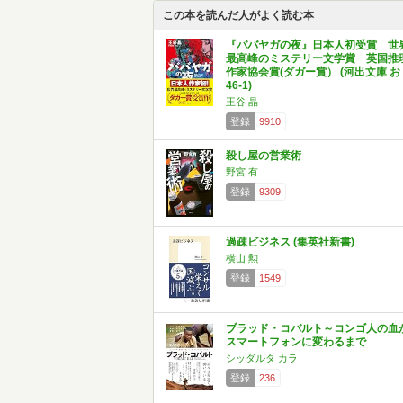
この本を読んだ人がよく読む本
『ババヤガの夜』日本人初受賞 世
最高峰のミステリー文学賞 英国推
作家協会賞(ダガー賞） (河出文庫 お
46-1)
王谷 晶
登録
9910
殺し屋の営業術
野宮 有
登録
9309
過疎ビジネス (集英社新書)
横山 勲
登録
1549
ブラッド・コバルト～コンゴ人の血
スマートフォンに変わるまで
シッダルタ カラ
登録
236