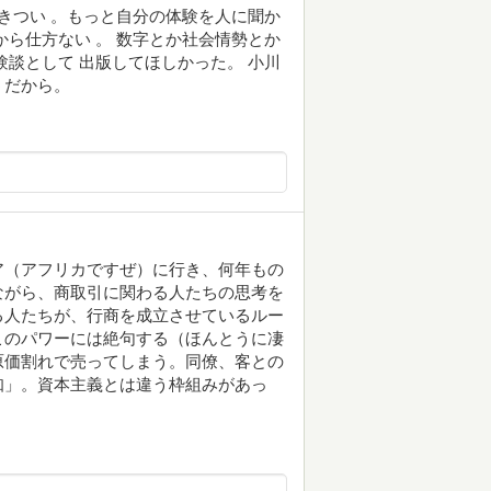
がきつい 。もっと自分の体験を人に聞か
から仕方ない 。 数字とか社会情勢とか
験談として 出版してほしかった。 小川
うだから。
ア（アフリカですぜ）に行き、何年もの
ながら、商取引に関わる人たちの思考を
る人たちが、行商を成立させているルー
このパワーには絶句する（ほんとうに凄
原価割れで売ってしまう。同僚、客との
知」。資本主義とは違う枠組みがあっ