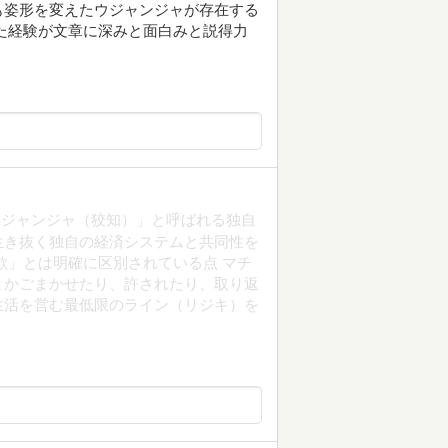
も姿形を変えたウジャンジャが存在する
た経験が文章に深みと面白みと説得力
ウジャンジャ（狡知）」と呼ばれる独自
生き抜く独自の経済システムと共同性を
欺」とは明確に区別されている点 マチ
とかごまかせたり、許されたり、取り返
生活を営む最低限のライン（リジキ）を