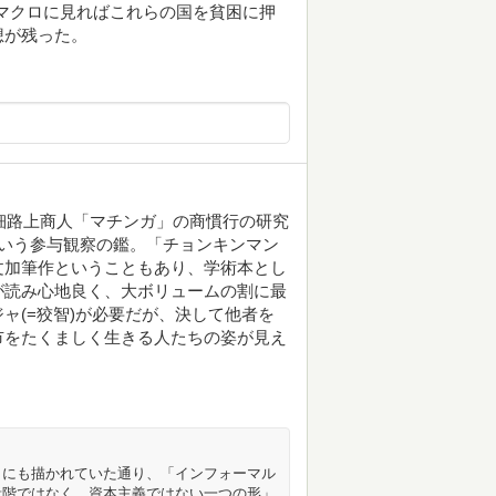
マクロに見ればこれらの国を貧困に押
想が残った。
零細路上商人「マチンガ」の商慣行の研究
いう参与観察の鑑。「チョンキンマン
文加筆作ということもあり、学術本とし
が読み心地良く、大ボリュームの割に最
ャ(=狡智)が必要だが、決して他者を
市をたくましく生きる人たちの姿が見え
」にも描かれていた通り、「インフォーマル
段階ではなく、資本主義ではない一つの形」