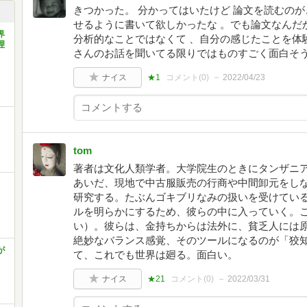
きつかった。 分かってはいたけど 論文を読むの
せるように書いて欲しかったな 。でも論文なんだ
界
分析的なことではなくて 、自分の感じたことを体
理
さんのお話を聞いてる限りではものすごく面白そ
ナイス
★1
コメント(
0
)
2022/04/23
tom
著者は文化人類学者。大学院生のときにタンザニ
あいだ、現地で中古服販売の行商や中間卸元をし
研究する。たぶんゴキブリなみの扱いを受けてい
ルを明らかにするため、彼らの中に入っていく。
い）。彼らは、金持ちからは法外に、貧乏人には
絶妙なバランス感覚、そのツールになるのが「狡
が
て、これでも世界は廻る。面白い。
ナイス
★21
コメント(
0
)
2022/03/31