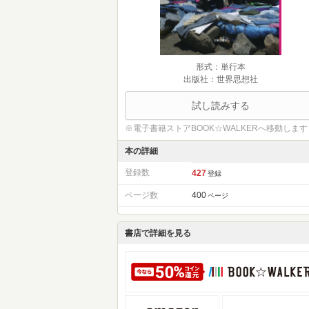
形式：単行本
出版社：世界思想社
試し読みする
※電子書籍ストアBOOK☆WALKERへ移動します
本の詳細
登録数
427
登録
ページ数
400
ページ
書店で詳細を見る