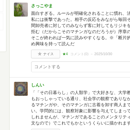
さっこやま
面白すぎる。ルールが明確化されることに慣れ、
私には衝撃であった。相手の反応をみながら毎回
間卸売者に対してのみならず客に対してもリジキ
拒む（だからこそのマチンガなのだろうが）序章
そこが終われば一気に読みやすくなる。※「断片
め興味を持って読んだ
ナイス
★4
コメント(
0
)
2025/10/30
しんい
「「その日暮らし」の人類学」で大好きな、大学
もおっしゃっている通り、社会学の観察でありな
るマチンガや、そのマチンガに古着を卸す商人ま
い。学問的には、観察対象に影響を与えてしまっ
しれませんが、マチンガであることのメンタリテ
文なので）でこれでもかというくらいに描かれま