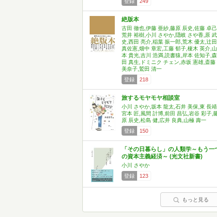
登録
249
絶版本
古田 徹也,伊藤 亜紗,藤原 辰史,佐藤 卓己
荒井 裕樹,小川 さやか,隠岐 さや香,原 武
史,西田 亮介,稲葉 振一郎,荒木 優太,辻田
真佐憲,畑中 章宏,工藤 郁子,榎木 英介,山
本 貴光,吉川 浩満,読書猿,岸本 佐知子,森
田 真生,ドミニク チェン,赤坂 憲雄,斎藤
美奈子,鷲田 清一
登録
218
旅するモヤモヤ相談室
小川 さやか,坂本 龍太,石井 美保,東 長靖
宮本 匠,風間 計博,前田 昌弘,岩谷 彩子,
原 辰史,松島 健,広井 良典,山極 壽一
登録
150
「その日暮らし」の人類学～もう一
の資本主義経済～ (光文社新書)
小川 さやか
登録
123
もっと見る