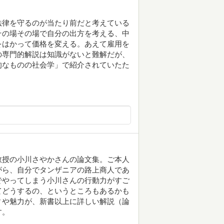
法律を守るのが当たり前だと考えている
その場その場で自分の出方を考える、中
をはかって価格を変える。あえて雇用を
の専門的解説は知識がないと難解だが、
的なものの社会学」で紹介されていたた
教授の小川さやかさんの論文集。ご本人
がら、自分でタンザニアの路上商人であ
でやってしまう小川さんの行動力がすご
てどうするの、というところもあるかも
ィや魅力が、新書以上に詳しい解説（論
す。