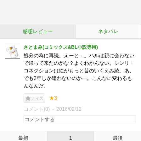
感想レビュー
ネタバレ
さとまみ(コミックス&BL小説専用)
処分の為に再読。えーと…。ハルは親に会わない
で帰って来たのかな？よくわかんない。シンリ・
コネクションは絵がもっと昔のいくえみ綾。あ、
でも2年しか違わないのかー。こんなに変わるも
んなんだ。
★3
ナイス
コメント(0)
2016/02/12
最初
1
最後