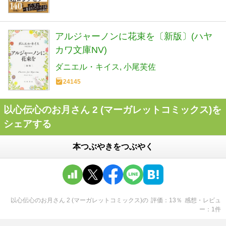
アルジャーノンに花束を〔新版〕(ハヤ
カワ文庫NV)
ダニエル・キイス
小尾芙佐
24145
以心伝心のお月さん 2 (マーガレットコミックス)を
シェアする
本つぶやきをつぶやく
以心伝心のお月さん 2 (マーガレットコミックス)
の
評価
13
％
感想・レビュ
ー
1
件