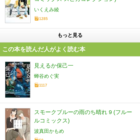
いくえみ綾
1285
もっと見る
この本を読んだ人がよく読む本
見えるか保己一
蝉谷めぐ実
1117
スモークブルーの雨のち晴れ 9 (フルー
ルコミックス)
波真田かもめ