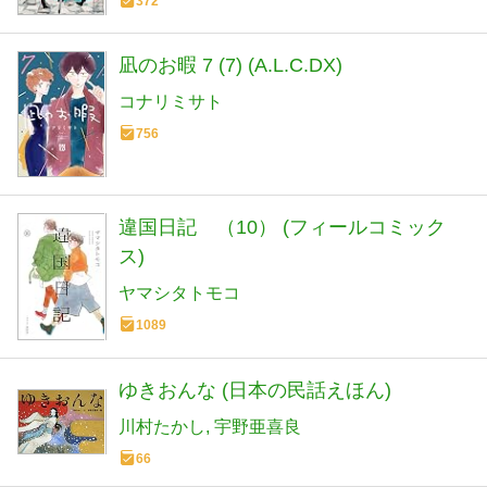
372
凪のお暇 7 (7) (A.L.C.DX)
コナリミサト
756
違国日記 （10） (フィールコミック
ス)
ヤマシタトモコ
1089
ゆきおんな (日本の民話えほん)
川村たかし
宇野亜喜良
66