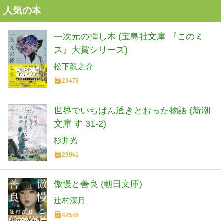
人気の本
一次元の挿し木 (宝島社文庫 『このミ
ス』大賞シリーズ)
松下龍之介
23475
世界でいちばん透きとおった物語 (新潮
文庫 す 31-2)
杉井光
29961
傲慢と善良 (朝日文庫)
辻村深月
42545