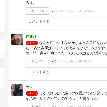
ろう。
ナイス
★15
コメント(
0
)
2025/05/08
神無月
なんか面白い本ないかなぁと図書館を歩
ネタバレ
た。 古道具屋はいろいろなものをよびこみますね
太一郎、実家に戻って行ったけど次はどんな話で
ナイス
★2
コメント(
0
)
2024/06/14
ラン
しゃばけっぽい感じの物語かなと想像し
ネタバレ
が読みたいと思ってたのでちょうど良かった。
ナイス
★2
コメント(
0
)
2023/08/03