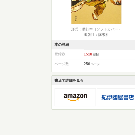
形式：単行本（ソフトカバー）
出版社：講談社
本の詳細
登録数
1518
登録
ページ数
256
ページ
書店で詳細を見る