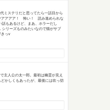
時代ミステリだと思ってたら一話目から
ヤアアアア！ 怖い！ 読み進められな
い話もあるけど、まあ、ホラーだし
 シリーズものみたいなので猫がサブ
きっv
子で主人公の太一郎。最初は幽霊が見え
もどかしくもあったが、最後には吹っ切