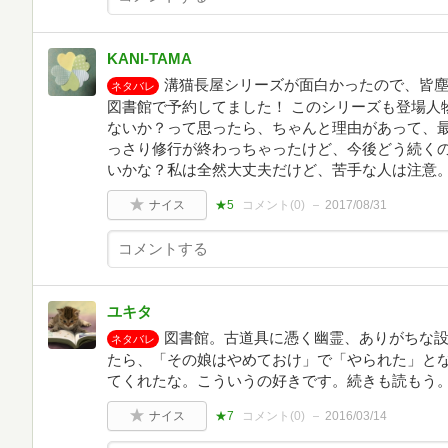
KANI-TAMA
溝猫長屋シリーズが面白かったので、皆
ネタバレ
図書館で予約してました！ このシリーズも登場人
ないか？って思ったら、ちゃんと理由があって、
っさり修行が終わっちゃったけど、今後どう続くの
いかな？私は全然大丈夫だけど、苦手な人は注意
ナイス
★5
コメント(
0
)
2017/08/31
ユキタ
図書館。古道具に憑く幽霊、ありがちな
ネタバレ
たら、「その娘はやめておけ」で「やられた」と
てくれたな。こういうの好きです。続きも読もう
ナイス
★7
コメント(
0
)
2016/03/14