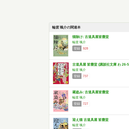
輪渡 颯介の関連本
猫除け: 古道具屋皆塵堂
輪渡 颯介
登録
928
古道具屋 皆塵堂 (講談社文庫 わ 26-5
輪渡 颯介
登録
737
蔵盗み: 古道具屋皆塵堂
輪渡 颯介
登録
727
迎え猫 古道具屋 皆塵堂
輪渡 颯介