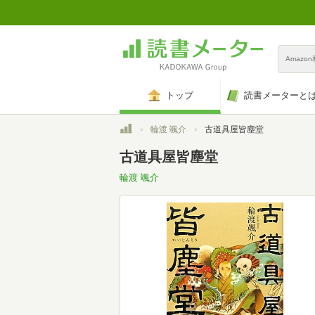
Amazo
トップ
読書メーターと
トップ
輪渡 颯介
古道具屋皆塵堂
古道具屋皆塵堂
輪渡 颯介