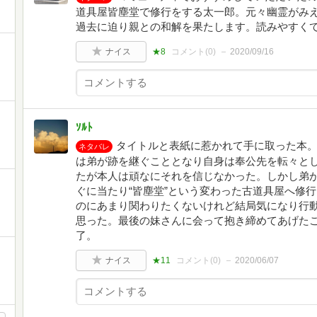
道具屋皆塵堂で修行をする太一郎。元々幽霊がみ
過去に迫り親との和解を果たします。読みやすく
ナイス
★8
コメント(
0
)
2020/09/16
ｿﾙﾄ
タイトルと表紙に惹かれて手に取った本。
ネタバレ
は弟が跡を継ぐこととなり自身は奉公先を転々と
たが本人は頑なにそれを信じなかった。しかし弟
ぐに当たり“皆塵堂”という変わった古道具屋へ修
のにあまり関わりたくないけれど結局気になり行
思った。最後の妹さんに会って抱き締めてあげた
了。
ナイス
★11
コメント(
0
)
2020/06/07