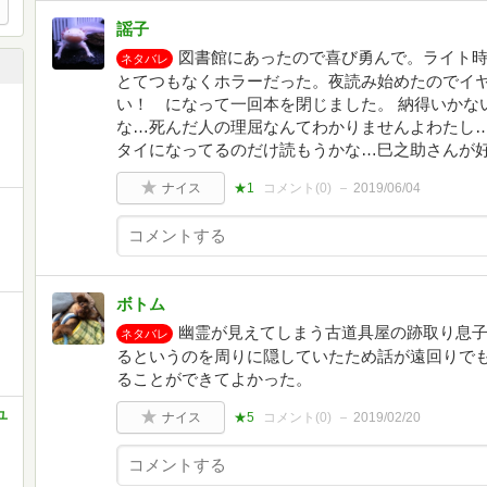
謡子
図書館にあったので喜び勇んで。ライト
ネタバレ
とてつもなくホラーだった。夜読み始めたのでイ
い！ になって一回本を閉じました。 納得いかな
な…死んだ人の理屈なんてわかりませんよわたし…
タイになってるのだけ読もうかな…巳之助さんが好
ナイス
★1
コメント(
0
)
2019/06/04
ボトム
幽霊が見えてしまう古道具屋の跡取り息
ネタバレ
るというのを周りに隠していたため話が遠回りで
ることができてよかった。
ユ
ナイス
★5
コメント(
0
)
2019/02/20