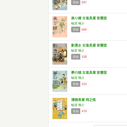
登録
697
祟り婿 古道具屋 皆塵堂
輪渡 颯介
登録
600
影憑き 古道具屋 皆塵堂
輪渡 颯介
登録
538
夢の猫 古道具屋 皆塵堂
輪渡 颯介
登録
510
溝猫長屋 祠之怪
輪渡 颯介
登録
479