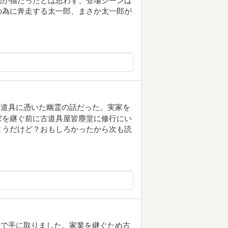
助が猫だったとは思わず、登場シーンは
の為に奔走する太一郎、まさか太一郎が
、道具に憑いた幽霊の話だった。実家を
家を継ぐ前に古道具屋皆塵堂に修行にい
ようだけど？おもしろかったから次も読
ので手に取りました。家業を継ぐため古