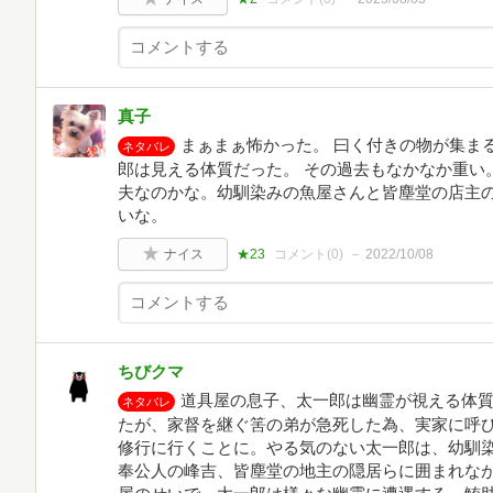
真子
まぁまぁ怖かった。 曰く付きの物が集ま
ネタバレ
郎は見える体質だった。 その過去もなかなか重い
夫なのかな。幼馴染みの魚屋さんと皆塵堂の店主
いな。
ナイス
★23
コメント(
0
)
2022/10/08
ちびクマ
道具屋の息子、太一郎は幽霊が視える体
ネタバレ
たが、家督を継ぐ筈の弟が急死した為、実家に呼
修行に行くことに。やる気のない太一郎は、幼馴
奉公人の峰吉、皆塵堂の地主の隠居らに囲まれな