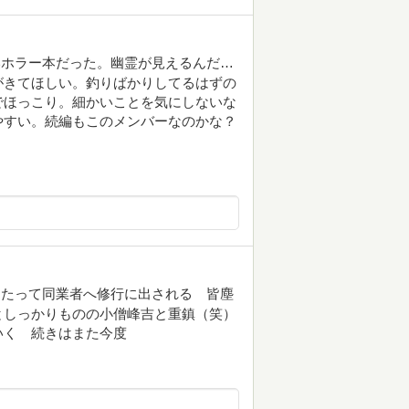
いホラー本だった。幽霊が見えるんだ…
がきてほしい。釣りばかりしてるはずの
でほっこり。細かいことを気にしないな
やすい。続編もこのメンバーなのかな？
あたって同業者へ修行に出される 皆塵
としっかりものの小僧峰吉と重鎮（笑）
いく 続きはまた今度