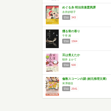
めぐる糸 明治浪漫霊異譚
永井紗耶子
登録
343
燻る骨の香り
千早 茜
登録
1564
豆は煮えたか
朝井 まかて
登録
500
倫敦スコーンの謎 (創元推理文庫)
米澤穂信
登録
2541