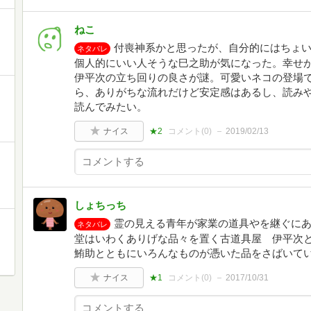
ねこ
付喪神系かと思ったが、自分的にはちょ
ネタバレ
個人的にいい人そうな巳之助が気になった。幸せ
伊平次の立ち回りの良さが謎。可愛いネコの登場
ら、ありがちな流れだけど安定感はあるし、読み
読んでみたい。
ナイス
★2
コメント(
0
)
2019/02/13
しょちっち
霊の見える青年が家業の道具やを継ぐに
ネタバレ
堂はいわくありげな品々を置く古道具屋 伊平次
鮪助とともにいろんなものが憑いた品をさばいて
ナイス
★1
コメント(
0
)
2017/10/31