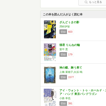
もっと見る
この本を読んだ人がよく読む本
ざんどぅまの影
澤村伊智
登録
603
猫君 りんねの輪
畠中 恵
登録
179
神の蝶、舞う果て
上橋 菜穂子,白浜 鴎
登録
1577
アイ・ウォント・トゥ・ホールド・
ア・ハンド 東京バンドワゴン
小路 幸也
登録
391