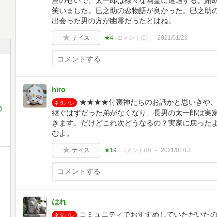
屋のせいで、太一郎は様々な幽霊に遭遇する。鮪
笑いました。巳之助の恋物語が良かった。巳之助
出会った男の方が幽霊だったとはね。
ナイス
★4
コメント(
0
)
2021/01/23
hiro
★★★★付喪神たちのお話かと思いきや
ネタバレ
)
継ぐはずだった弟がなくなり、長男の太一郎は実
きます。だけどこれ次どうなるの？実家に戻った
むよ。
ナイス
★19
コメント(
0
)
2021/01/13
はれ
コミュニティでおすすめしていただいた
ネタバレ