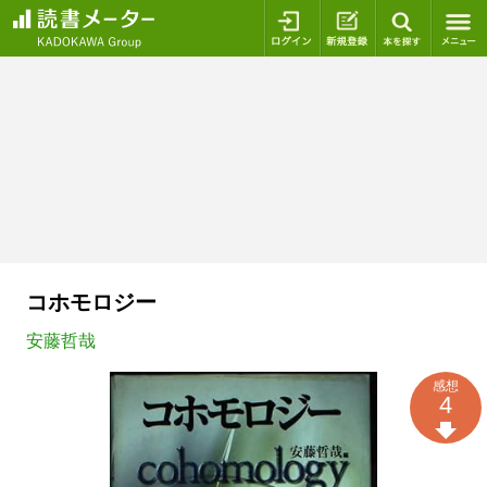
ログイン
新規登録
本を探
コホモロジー
安藤哲哉
感想
4