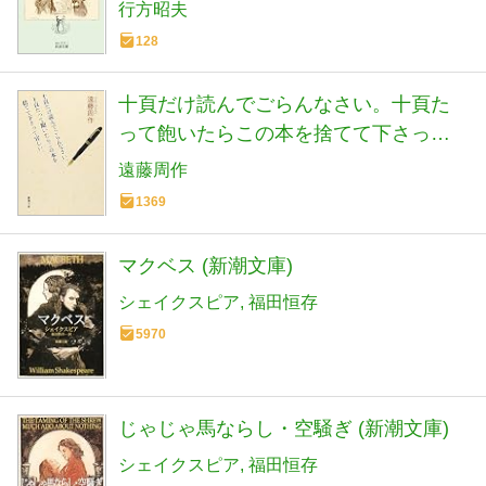
行方昭夫
128
十頁だけ読んでごらんなさい。十頁た
って飽いたらこの本を捨てて下さって
宜しい。 (新潮文庫)
遠藤周作
1369
マクベス (新潮文庫)
シェイクスピア
福田恒存
5970
じゃじゃ馬ならし・空騒ぎ (新潮文庫)
シェイクスピア
福田恒存