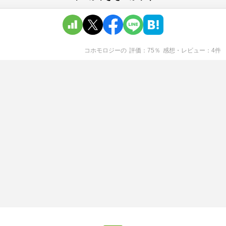
コホモロジー
の
評価
75
％
感想・レビュー
4
件