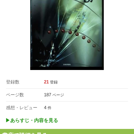
登録数
21
登録
ページ数
187
ページ
感想・レビュー
4
件
▶︎あらすじ・内容を見る