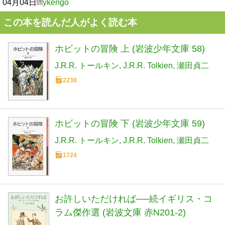
04月04日
ykengo
この本を読んだ人がよく読む本
ホビットの冒険 上 (岩波少年文庫 58)
J.R.R. トールキン
J.R.R. Tolkien
瀬田貞二
2238
ホビットの冒険 下 (岩波少年文庫 59)
J.R.R. トールキン
J.R.R. Tolkien
瀬田貞二
1724
お許しいただければ──続イギリス・コ
ラム傑作選 (岩波文庫 赤N201-2)