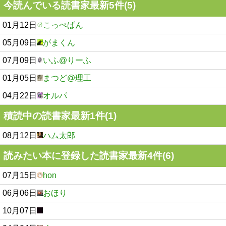
今読んでいる読書家最新5件(5)
01月12日
こっぺぱん
05月09日
がまくん
07月09日
いふ@りーふ
01月05日
まつど@理工
04月22日
オルパ
積読中の読書家最新1件(1)
08月12日
ハム太郎
読みたい本に登録した読書家最新4件(6)
07月15日
hon
06月06日
おほり
10月07日