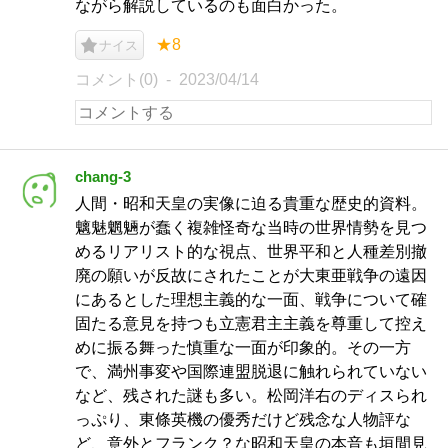
ながら解説しているのも面白かった。
★8
ナイス
コメント(0)
2023/04/14
chang-3
人間・昭和天皇の実像に迫る貴重な歴史的資料。
魑魅魍魎が蠢く複雑怪奇な当時の世界情勢を見つ
めるリアリスト的な視点、世界平和と人種差別撤
廃の願いが反故にされたことが大東亜戦争の遠因
にあるとした理想主義的な一面、戦争について確
固たる意見を持つも立憲君主主義を尊重して控え
めに振る舞った慎重な一面が印象的。その一方
で、満州事変や国際連盟脱退に触れられていない
など、残された謎も多い。松岡洋右のディスられ
っぷり、東條英機の優秀だけど残念な人物評な
ど、意外とフランク？な昭和天皇の本音も垣間見