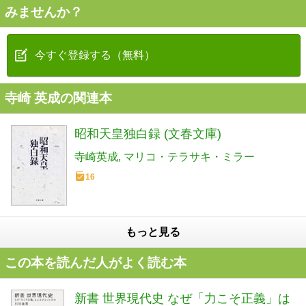
みませんか？
今すぐ登録する（無料）
寺崎 英成の関連本
昭和天皇独白録 (文春文庫)
寺崎英成
マリコ・テラサキ・ミラー
16
もっと見る
この本を読んだ人がよく読む本
新書 世界現代史 なぜ「力こそ正義」は