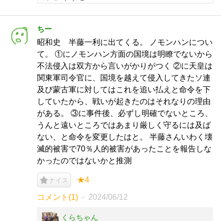
ちー
昭和史 半藤一利に出てくる。 ノモンハンについ
て。 ①にノモンハン方面の国境は明瞭でないから
不法侵入は双方から言いがかりがつく ②に天皇は
関東軍司令官に、国境を越えて侵入してきたソ連
及び蒙古軍に対してはこれを追い払えと命令を下
していたから、戦いが起きたのはそれなりの理由
がある。 ③に事件後、必ずし明確でないところ、
うんと遠いところではあまり厳しく守るには及ば
ない、と命令を変更したはと。 半藤さんいわく壊
滅的被害で70％人的被害があったことを報告しな
かったのではないかと推測
★4
ナイス
コメント(1)
2024/06/12
くらちゃん