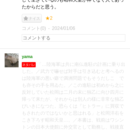
たからだと思う。
★2
ナイス
コメント(0)
2024/01/06
yama
「…陸海軍は共に南仏進駐の計画に乗り出
ネタバレ
した。／武力で嚇せば対手は引き込むと考へるの
は陸海軍の悪い癖で満洲問題でもそうだしこゝで
も亦その手を用ゐた。／この進駐は初めから之に
反対していた松岡は二月の末に独乙に向ひ四月に
帰って来たが、それからは別人の様に非常な独乙
びいきになつた。恐らくは『ヒトラー』に買収で
もされたのではないかと思はれる」と松岡洋右を
こき下ろす昭和天皇…。／本書は、戦前はワシン
トンの日本大使館に外交官として勤務し、戦後直