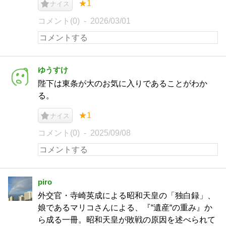
★1
ナイス
コメント(0)
2026/03/01
ゆうすけ
陛下は東条が大のお気に入りであることがわか
る。
★1
ナイス
コメント(0)
2025/09/08
piro
外交官・寺崎英成による昭和天皇の「独白録」、
娘であるマリコさんによる、『“遺産“の重み』か
ら成る一冊。昭和天皇が敗戦の原因を述べられて