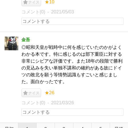
★10
ナイス
コメント(0)
2021/05/03
金吾
◎昭和天皇が戦時中に何を感じていたのかがよく
わかる本です。特に感じるのは部下重臣に対する
非常にシビアな評価です。また18年の段階で勝利
の見込みを失い単独不講和の確約がある故にドイ
ツの敗北を願う等情勢認識もすごいと感じまし
た。面白かったです。
★26
ナイス
コメント(0)
2021/03/26