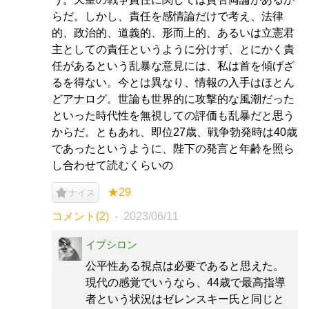
らだ。しかし、責任を感情論だけで考え、法律
的、政治的、道義的、形而上的、あるいは立憲君
主としての責任というように分けず、とにかく責
任があるという乱暴な意見には、私は首を傾げざ
るを得ない。今とは異なり、情報の入手はほとん
どアナログ。世論も世界的に攻撃的な風潮だった
といった時代性を無視しての評価も乱暴だと思う
からだ。ともあれ、即位27歳、戦争勃発時は40歳
であったというように、陛下の発言と年齢を照ら
し合わせて読むくらいの
★29
ナイス
コメント(2)
2023/06/11
イプシロン
公平性ある視点は必要であると思えた。
現代の感覚でいうなら、44歳で最高指導
者という状況はゼレンスキー氏と同じと