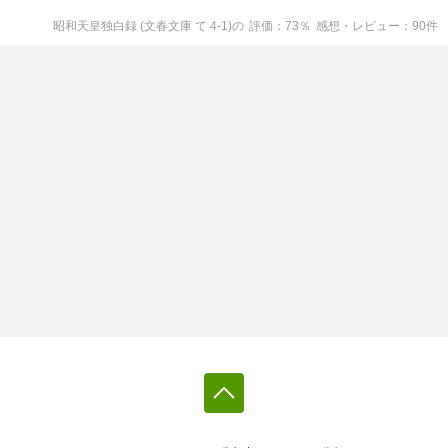
昭和天皇独白録 (文春文庫 て 4-1)
の
評価
73
％
感想・レビュー
90
件