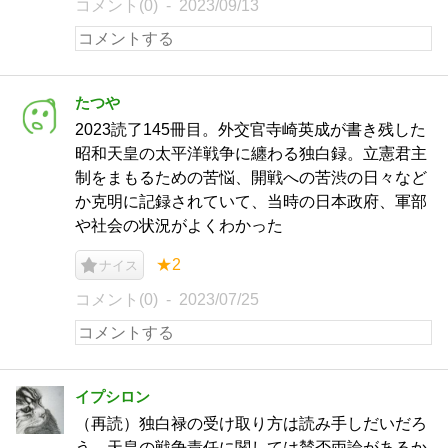
コメント(0)
2023/09/13
たつや
2023読了145冊目。外交官寺崎英成が書き残した
昭和天皇の太平洋戦争に纏わる独白録。立憲君主
制をまもるための苦悩、開戦への苦渋の日々など
か克明に記録されていて、当時の日本政府、軍部
や社会の状況がよくわかった
★2
ナイス
コメント(0)
2023/07/25
イプシロン
（再読）独白禄の受け取り方は読み手しだいだろ
う。天皇の戦争責任に関しては賛否両論があるか