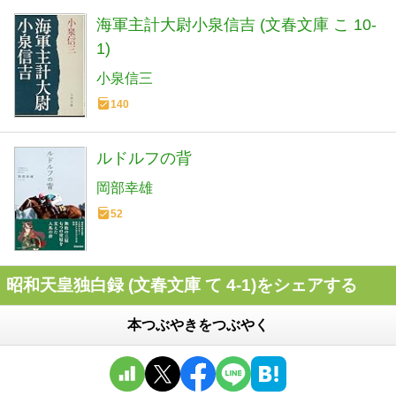
海軍主計大尉小泉信吉 (文春文庫 こ 10-
1)
小泉信三
140
ルドルフの背
岡部幸雄
52
昭和天皇独白録 (文春文庫 て 4-1)をシェアする
本つぶやきをつぶやく