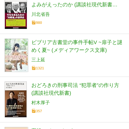
よみがえったのか (講談社現代新書
2798)
川北省吾
980
ビブリア古書堂の事件手帖V ~扉子と謎
めく夏~ (メディアワークス文庫)
三上延
1321
おどろきの刑事司法 “犯罪者”の作り方
(講談社現代新書)
村木厚子
357