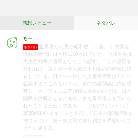
感想レビュー
ネタバレ
ちー
世界史から見た昭和史 半藤より 失業者
ネタバレ
溢れる時代に日本移民10万出ていけ。昭和天皇は
大東亜戦争の遠因としてこう話す。「この原因を
尋ねれば、遠く第一次大戦の平和条約の内容に伏
在している。日本の主張した人種平等案は列国の
容認するところならすわ、黄白の差別感は依然残
存し、カリフォルニア州移民拒否の如きは、日本
国民を憤慨させるに充分。また青島還ふを強いら
れたことまた然りである。」 1922ワシントン海
軍軍縮条約 イギリスと共同して日本の軍備拡張を
押さえつけ、第一次大戦で得た利益を横槍いれて
きたに値する。