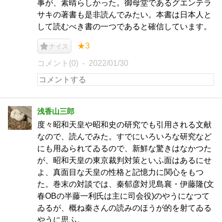
事が、素晴らしかった。御母堂であるグエンテラ
サキの著書も是非読んでみたい。本書は日本人と
して読むべき書の一つであると確信しています。
★3
ナイス
コメント(0)
2022/01/30
浅香山三郎
度々昭和天皇や昭和史の研究でも引用される文献
なので、読んでみた。すでにいろいろな研究など
にも用ゐられてゐるので、新鮮な驚きはなかつた
が、昭和天皇の東京裁判対策といふ面はあるにせ
よ、真面目な天皇の性格と記憶力に関心をもつ
た。巻末の対談では、秦郁彦対児島襄・伊藤隆(文
春OBの半藤一利氏は主に司会役)のやうになつて
ゐるが、概ね秦さんの読みのほうが的を射てゐる
やうに思ふ。