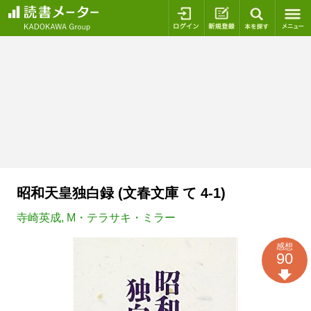
ログイン
新規登録
本を探
昭和天皇独白録 (文春文庫 て 4-1)
寺崎英成
,
M・テラサキ・ミラー
感想
90