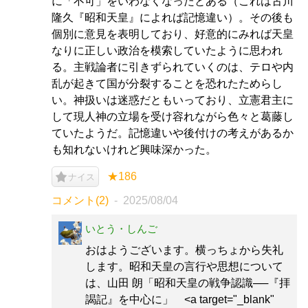
に「不可」をいわなくなったとある（これは古川
隆久『昭和天皇』によれば記憶違い）。その後も
個別に意見を表明しており、好意的にみれば天皇
なりに正しい政治を模索していたように思われ
る。主戦論者に引きずられていくのは、テロや内
乱が起きて国が分裂することを恐れたためらし
い。神扱いは迷惑だともいっており、立憲君主に
して現人神の立場を受け容れながら色々と葛藤し
ていたようだ。記憶違いや後付けの考えがあるか
も知れないけれど興味深かった。
★186
ナイス
コメント(2)
2025/08/04
いとう・しんご
おはようございます。横っちょから失礼
します。昭和天皇の言行や思想について
は、山田 朗「昭和天皇の戦争認識──『拝
謁記』を中心に」 <a target="_blank"