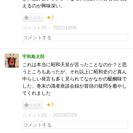
えるのが興味深い。
★3
ナイス
コメント(0)
2022/12/06
宇和島太郎
これは本当に昭和天皇が言ったことなのか？と思
うところもあったが、それ以上に昭和史のど真ん
中らしい発言も多く見られてなかなかの醍醐味で
した。巻末の識者座談会録が冒頭の疑問を癒やし
てくれました
★3
ナイス
コメント(0)
2022/07/24