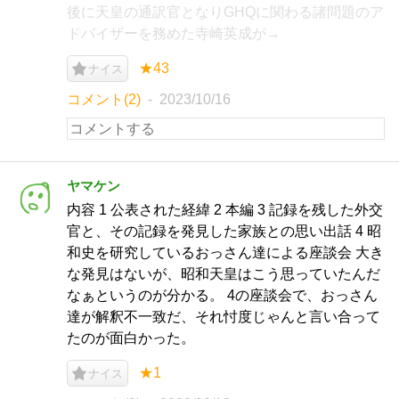
後に天皇の通訳官となりGHQに関わる諸問題のア
ドバイザーを務めた寺崎英成が→
★43
ナイス
コメント(2)
2023/10/16
ヤマケン
内容 1 公表された経緯 2 本編 3 記録を残した外交
官と、その記録を発見した家族との思い出話 4 昭
和史を研究しているおっさん達による座談会 大き
な発見はないが、昭和天皇はこう思っていたんだ
なぁというのが分かる。 4の座談会で、おっさん
達が解釈不一致だ、それ忖度じゃんと言い合って
たのが面白かった。
★1
ナイス