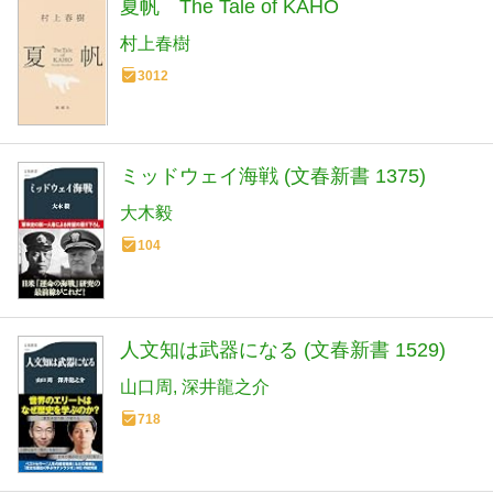
夏帆 The Tale of KAHO
村上春樹
3012
ミッドウェイ海戦 (文春新書 1375)
大木毅
104
人文知は武器になる (文春新書 1529)
山口周
深井龍之介
718