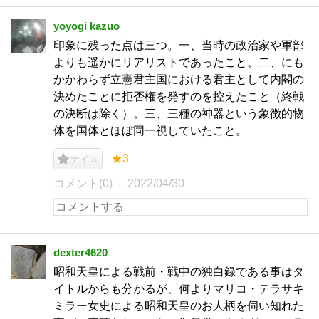
yoyogi kazuo
印象に残った点は三つ。一、当時の政治家や軍部
よりも遥かにリアリストであったこと。二、にも
かかわらず立憲君主国における君主として内閣の
決めたことに拒否権を発すのを控えたこと（終戦
の決断は除く）。三、三種の神器という象徴的物
体を国体とほぼ同一視していたこと。
★3
ナイス
コメント(0)
2022/04/30
dexter4620
昭和天皇による戦前・戦中の独白録である事はタ
イトルからも分かるが、何よりマリコ・テラサキ
ミラー女史による昭和天皇のお人柄を伺い知れた