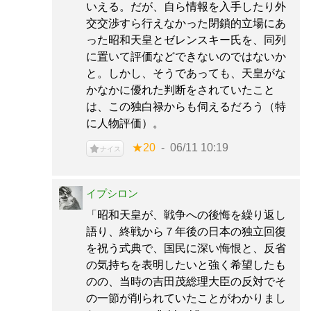
いえる。だが、自ら情報を入手したり外
交交渉すら行えなかった閉鎖的立場にあ
った昭和天皇とゼレンスキー氏を、同列
に置いて評価などできないのではないか
と。しかし、そうであっても、天皇がな
かなかに優れた判断をされていたこと
は、この独白禄からも伺えるだろう（特
に人物評価）。
★20
06/11 10:19
ナイス
イプシロン
「昭和天皇が、戦争への後悔を繰り返し
語り、終戦から７年後の日本の独立回復
を祝う式典で、国民に深い悔恨と、反省
の気持ちを表明したいと強く希望したも
のの、当時の吉田茂総理大臣の反対でそ
の一節が削られていたことがわかりまし