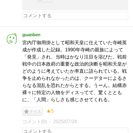
guanben
宮内庁御用掛として昭和天皇に仕えていた寺崎英
成が作成した記録。1990年寺崎の親族によって
「発見」され、当時はかなり注目を浴びた。戦前
戦中の日本政府の重要な政治的決断を昭和天皇が
どのように考えていたか率直に語られている。戦
争を止められなかったのは、クーデターによるさ
らなる混乱を恐れたからとする。うーん。結構赤
裸々に特定の人物をディスってて、驚くととも
に、「人間」らしさも感じさせてくれる。
★5
ナイス
コメント(0)
2025/07/24