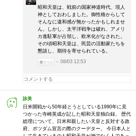
昭和天皇は、戦前の国家神道時代、現人
神としておわしました。御性格からして
そんなに違和感が無かったかもしれませ
ん。しかし、太平洋戦争は破れ、アメリ
カ進駐軍が占領し、欧米化がなされた。
その頃昭和天皇は、民芸の活動家たちを
懇談し、期待を寄せられている。
08/03 12:53
ナイス
詠美
日米開戦から50年経とうとしている1990年に見
つかった寺崎英成が記した昭和天皇独白録。 歴代
総理について、日米和親したい天皇と反対する政
府、ポツダム宣言の際のクーデター。 今日本人と
して生きているのも昭和天皇が神でなく人であっ