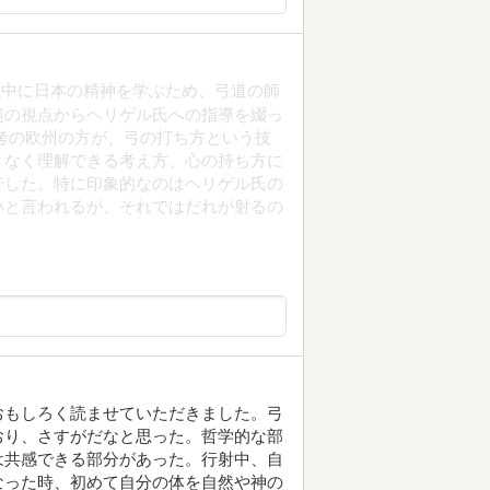
在中に日本の精神を学ぶため、弓道の師
範の視点からヘリゲル氏への指導を綴っ
考の欧州の方が、弓の打ち方という技
となく理解できる考え方、心の持ち方に
でした。特に印象的なのはヘリゲル氏の
いと言われるが、それではだれが射るの
おもしろく読ませていただきました。弓
おり、さすがだなと思った。哲学的な部
は共感できる部分があった。行射中、自
なった時、初めて自分の体を自然や神の