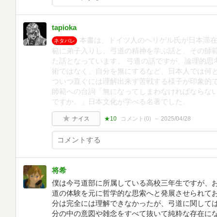
tapioka
本書は、ドイツ人のヘリゲル氏が日本滞
ネタバレ
範に弟子入りし、弓道の精神を学ぶ話と、その師
た話となっています。 弓道の話ですが、論理的思
術ではなく、自分を無にするなど、日本人では何
ついつ直ぐには理解出来ず苦戦する様子が印象的
師範への台詞「無になってしまわなければならな
ですか。」日本文化が学べる名著でした。
ナイス
★10
コメント(
0
)
2025/04/28
将希
僕は今弓道部に所属している高校三年生ですが、
道の体験を元に哲学的な思索へと発展させられて
分は完全には理解できなかったが、弓道に関して
分の中の意図や雑念をすべて抜いて純粋な存在に