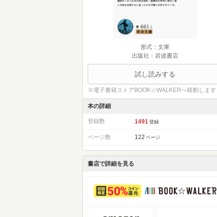
形式：文庫
出版社：岩波書店
試し読みする
※電子書籍ストアBOOK☆WALKERへ移動します
本の詳細
登録数
1491
登録
ページ数
122
ページ
書店で詳細を見る