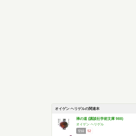
オイゲン ヘリゲルの関連本
禅の道 (講談社学術文庫 988)
オイゲン ヘリゲル
登録
52