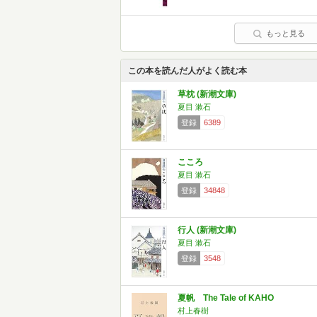
もっと見る
この本を読んだ人がよく読む本
草枕 (新潮文庫)
夏目 漱石
登録
6389
こころ
夏目 漱石
登録
34848
行人 (新潮文庫)
夏目 漱石
登録
3548
夏帆 The Tale of KAHO
村上春樹