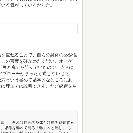
ている気がしているからだ。
験を重ねることで、自らの身体の必然性
。この言葉を確かめたく思い、オイゲ
『弓と禅』を読んでいたので、内容は
アプローチがまったく通じない弓道
仕方という極めて基本的なところにあ
覚は理屈では説明できず、ただ練習を重
鍛錬——それは自らの身体と精神を熟知する
、思考を離れて射る「離」へと進む。 弓