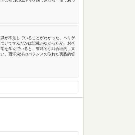
人間の能力の拡がりを感じさせる一冊であっ
知識が不足していることがわかった。ヘリゲ
について学んだかは記載がなかったが、おそ
哲学を学んでいると、東洋的な非合理的、直
ない。西洋東洋のバランスの取れた実践的哲