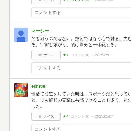
マーシー
的を狙うのではない。技術ではなく心で射る。力
る。宇宙と繋がり、的は自分と一体化する。
ナイス
★7
コメント(
0
)
2025/05/11
ǝsnɹɐu
部活で弓道をしていた時は、スポーツだと思って
と。でも師範の言葉に共感できることも多く、あ
った。
ナイス
★4
コメント(
0
)
2025/05/07