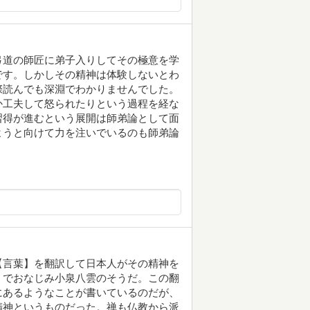
弓道の師匠に弟子入りしてその極意を学
です。しかしその精神は体験しないとわ
際読んでも深淵でわかりませんでした。
か工夫して怒られたりという過程を経な
習得が進むという展開は師弟論として面
ようと向けて力を注いでいるのも師弟論
【言葉】を翻訳して日本人がその精神を
』でおなじみ小泉八雲のそうだ。この翻
にあるようなことが書いているのだが、
精神というものだった。禅も仏教から派