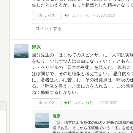
生したといえるが、もっと超然とした精神となっ
ナイス
★4
コメント(
0
)
2026/02/23
湿原
國分先生の『はじめてのスピノザ』に「人間は実
を知り、少しずつ人は自由になっていく」とある
ン・ヘリゲルの『日本の弓術』を読んだ。 以前に
ほぼ同じで、その短縮版と考えてよい。 思弁的な
に、著者は大いに苦しむ。その出発点は、呼吸の
る。「呼吸を整え、丹田に力を入れる」。この感
ねて修練するしかない。
ナイス
★16
コメント(
2
)
2025/10/07
湿原
「型」稽古による身体の動きと呼吸の調和の
道である。そこから序破離でいう「序」を超え