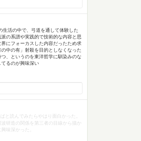
での生活の中で、弓道を通して体験した
流派の系譜や実践的で技術的な内容と思
世界にフォーカスした内容だったため求
有の中の有」射殺を目的としなくなった
持つ、というのを東洋哲学に馴染みのな
してるのが興味深い
らばと読んでみたらやはり面白かった。
阿波研造の関係を第三者の目線から描か
に興味深かった。