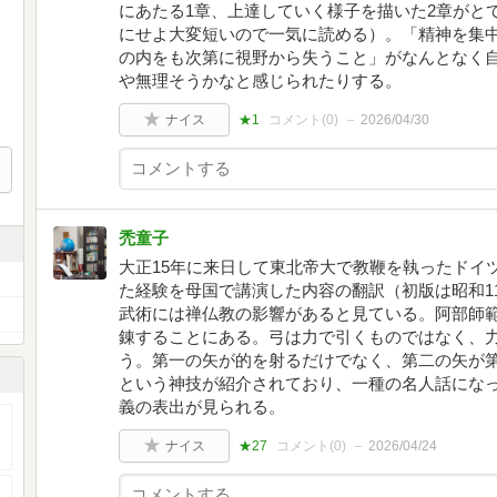
にあたる1章、上達していく様子を描いた2章がと
にせよ大変短いので一気に読める）。「精神を集
の内をも次第に視野から失うこと」がなんとなく
や無理そうかなと感じられたりする。
ナイス
★1
コメント(
0
)
2026/04/30
禿童子
大正15年に来日して東北帝大で教鞭を執ったドイ
た経験を母国で講演した内容の翻訳（初版は昭和1
武術には禅仏教の影響があると見ている。阿部師
錬することにある。弓は力で引くものではなく、
う。第一の矢が的を射るだけでなく、第二の矢が
という神技が紹介されており、一種の名人話にな
義の表出が見られる。
ナイス
★27
コメント(
0
)
2026/04/24