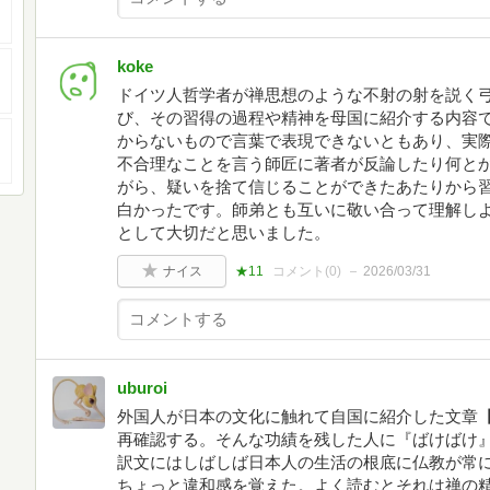
koke
ドイツ人哲学者が禅思想のような不射の射を説く
び、その習得の過程や精神を母国に紹介する内容
からないもので言葉で表現できないともあり、実
不合理なことを言う師匠に著者が反論したり何と
がら、疑いを捨て信じることができたあたりから
白かったです。師弟とも互いに敬い合って理解し
として大切だと思いました。
ナイス
★11
コメント(
0
)
2026/03/31
uburoi
外国人が日本の文化に触れて自国に紹介した文章
再確認する。そんな功績を残した人に『ばけばけ
訳文にはしばしば日本人の生活の根底に仏教が常
ちょっと違和感を覚えた。よく読むとそれは禅の