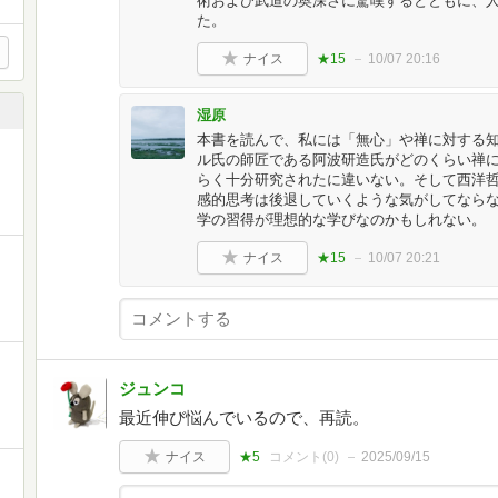
術および武道の奥深さに驚嘆するとともに、
た。
ナイス
★15
10/07 20:16
湿原
本書を読んで、私には「無心」や禅に対する
ル氏の師匠である阿波研造氏がどのくらい禅
らく十分研究されたに違いない。そして西洋
感的思考は後退していくような気がしてなら
学の習得が理想的な学びなのかもしれない。
ナイス
★15
10/07 20:21
ジュンコ
最近伸び悩んでいるので、再読。
ナイス
★5
コメント(
0
)
2025/09/15