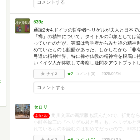
539z
通読2★4.ドイツの哲学者ヘリゲルが夫人と日本
「禅」の精神について。タイトルの印象としては
っていたのだが、実際は哲学者からみた禅の精神
めていたものも齟齬があった。しかしながら「非
弓道の精神世界、特に禅や仏教の精神性を根底に
いドイツ人が体験して考察し疑問をアウトプット
ナイス
★2
コメント(
0
)
2025/09/04
庫
セロリ
角川文庫の新訳版も読んだので、折角な
ネタバレ
小町谷操三の『ヘリゲル君と弓』も、ヘリゲルと
れているものを読むのは初めてだったので、非常
ナイス
★6
コメント(
1
)
2025/07/15