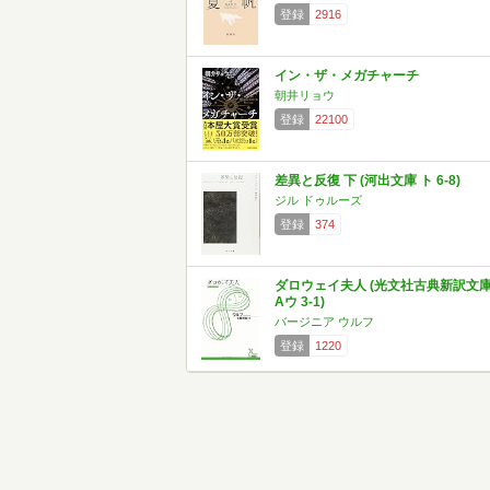
登録
2916
イン・ザ・メガチャーチ
朝井リョウ
登録
22100
差異と反復 下 (河出文庫 ト 6-8)
ジル ドゥルーズ
登録
374
ダロウェイ夫人 (光文社古典新訳文
Aウ 3-1)
バージニア ウルフ
登録
1220