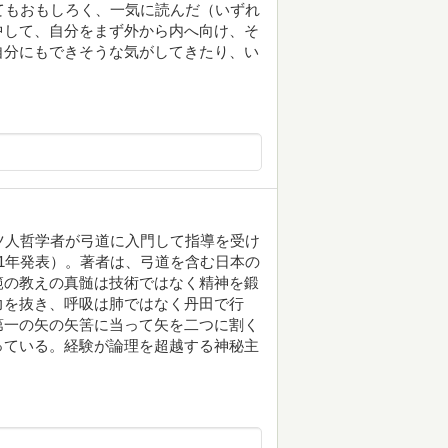
てもおもしろく、一気に読んだ（いずれ
中して、自分をまず外から内へ向け、そ
自分にもできそうな気がしてきたり、い
ツ人哲学者が弓道に入門して指導を受け
1年発表）。著者は、弓道を含む日本の
範の教えの真髄は技術ではなく精神を鍛
力を抜き、呼吸は肺ではなく丹田で行
第一の矢の矢筈に当って矢を二つに割く
っている。経験が論理を超越する神秘主