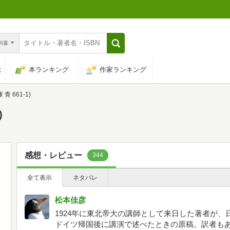
n和書
は
本ランキング
作家ランキング
青 661-1)
)
感想・レビュー
344
全て表示
ネタバレ
松本佳彦
1924年に東北帝大の講師として来日した著者が、
ドイツ帰国後に講演で述べたときの原稿。訳者も