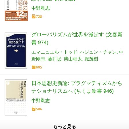
中野剛志
728
グローバリズムが世界を滅ぼす (文春新
書 974)
エマニュエル・トッド
ハジュン・チャン
中
野剛志
藤井聡
柴山桂太
堀茂樹
605
日本思想史新論: プラグマティズムから
ナショナリズムへ (ちくま新書 946)
中野剛志
506
もっと見る