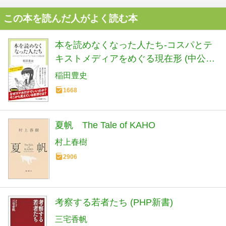
この本を読んだ人がよく読む本
本を読めなくなった人たち-コスパとテ
キストメディアをめぐる現在形 (中公新
書ラクレ 861)
稲田豊史
1668
夏帆 The Tale of KAHO
村上春樹
2906
考察する若者たち (PHP新書)
三宅香帆