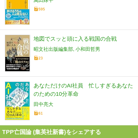
萬田緑平
595
地図でスッと頭に入る戦国の合戦
昭文社出版編集部
小和田哲男
23
あなただけのAI社員 忙しすぎるあなた
のための10分革命
田中亮大
61
TPP亡国論 (集英社新書)をシェアする