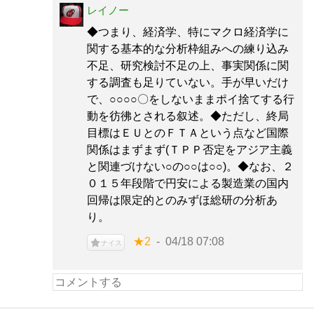
レイノー
◆つまり、経済学、特にマクロ経済学に
関する基本的な分析枠組みへの練り込み
不足、研究検討不足の上、事実関係に関
する調査も足りていない。手が早いだけ
で、○○○○〇をしないままポイ捨てする行
動を彷彿とされる叙述。◆ただし、終局
目標はＥＵとのＦＴＡという点など国際
関係はまずまず(ＴＰＰ否定をアジア主義
と関連づけない○の○○は○○)。◆なお、２
０１５年段階で円安による製造業の国内
回帰は限定的とのみずほ総研の分析あ
り。
★2
04/18 07:08
ナイス