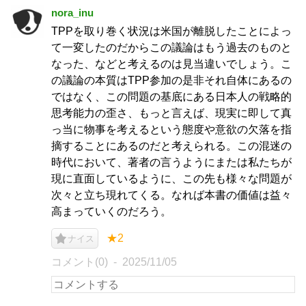
nora_inu
TPPを取り巻く状況は米国が離脱したことによっ
て一変したのだからこの議論はもう過去のものと
なった、などと考えるのは見当違いでしょう。こ
の議論の本質はTPP参加の是非それ自体にあるの
ではなく、この問題の基底にある日本人の戦略的
思考能力の歪さ、もっと言えば、現実に即して真
っ当に物事を考えるという態度や意欲の欠落を指
摘することにあるのだと考えられる。この混迷の
時代において、著者の言うようにまたは私たちが
現に直面しているように、この先も様々な問題が
次々と立ち現れてくる。なれば本書の価値は益々
高まっていくのだろう。
★2
ナイス
コメント(0)
2025/11/05