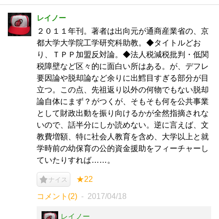
レイノー
２０１１年刊。著者は出向元が通商産業省の、京
都大学大学院工学研究科助教。◆タイトルどお
り、ＴＰＰ加盟反対論。◆法人税減税批判・低関
税障壁など区々的に面白い所はある。が、デフレ
要因論や脱却論など余りに出鱈目すぎる部分が目
立つ。この点、先祖返り以外の何物でもない脱却
論自体にまず？がつくが、そもそも何を公共事業
として財政出動を振り向けるかが全然指摘されな
いので、話半分にしか読めない。逆に言えば、文
教費増額、特に社会人教育を含め、大学以上と就
学時前の幼保育の公的資金援助をフィーチャーし
ていたりすれば……。
★22
ナイス
コメント(2)
2017/04/18
レイノー