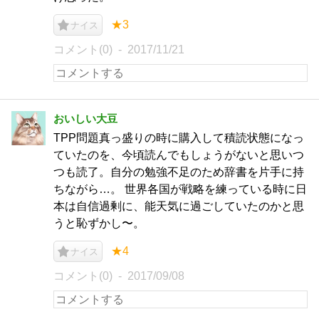
★3
ナイス
コメント(0)
2017/11/21
おいしい大豆
TPP問題真っ盛りの時に購入して積読状態になっ
ていたのを、今頃読んでもしょうがないと思いつ
つも読了。自分の勉強不足のため辞書を片手に持
ちながら…。 世界各国が戦略を練っている時に日
本は自信過剰に、能天気に過ごしていたのかと思
うと恥ずかし〜。
★4
ナイス
コメント(0)
2017/09/08