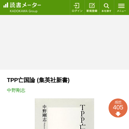
ログイン
新規登録
本を探
TPP亡国論 (集英社新書)
中野剛志
感想
405