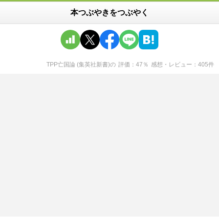
本つぶやきをつぶやく
TPP亡国論 (集英社新書)
の
評価
47
％
感想・レビュー
405
件