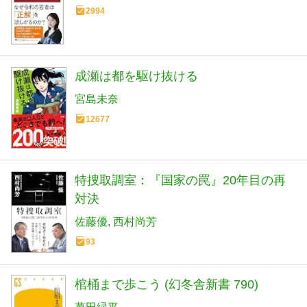
2994
成瀬は都を駆け抜ける
宮島未奈
12677
特捜取調室：『国家の罠』20年目の再
対決
佐藤優
西村尚芳
93
棺桶まで歩こう (幻冬舎新書 790)