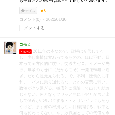
も中野さんの思考は論理的で正しいと思います。
★6
ナイス
コメント(0)
2020/01/30
コモヒ
2011年の本なので、政権は交代してる
ネタバレ
し、少し事情は変わってるものの、ほぼ不動。日
本って全方位的に弱い。交渉力ゼロ。イメージ先
行。無策のくせに（だからこそ）一発逆転狙い過
ぎ。だから足元見られる、で、不利、圧倒的に不
利。「バスに乗り遅れるな」とかの言葉に弱い。
政治がクソ過ぎる。徹底的に議論して出した結論
じゃない。何となくフワッと急にTPPとか言い出
して側近がバタバタする・・オリンピックもそう
やけど、まず何の根拠もない目標掲げる。戦中と
何も変わってない。や、敗戦国としての代償を今