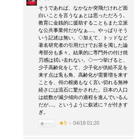
そうであれば、なかなか突飛だけれど面
白いことを言うなぁとは思っただろう。
教育に金銭的に援助することもまた立派
な公共事業何だがなぁ…。やっぱりそう
いう記述は無い。◇加えて、トッドなど
著名研究者の引用だけでお茶を濁した論
考部分も多々。結果的に専門外の付け焼
刃感は拭い去れない。◇一つ挙げると、
少子高齢化をして、少子化が供給不足を
来す点は兎も角、高齢化が需要増を来す
ことを、何の根拠もなく言い切れる無神
経さには流石に驚かされた。日本の人口
は総数が減少傾向の過程を進んでいるん
だが…。というように叙述に？が付きす
ぎ。
★5
04/18 01:20
ナイス