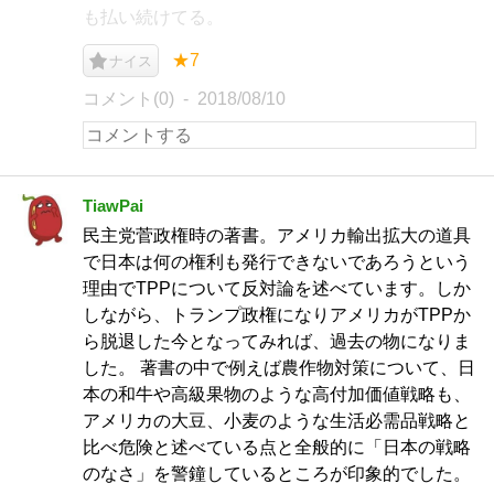
も払い続けてる。
★7
ナイス
コメント(0)
2018/08/10
TiawPai
民主党菅政権時の著書。アメリカ輸出拡大の道具
で日本は何の権利も発行できないであろうという
理由でTPPについて反対論を述べています。しか
しながら、トランプ政権になりアメリカがTPPか
ら脱退した今となってみれば、過去の物になりま
した。 著書の中で例えば農作物対策について、日
本の和牛や高級果物のような高付加価値戦略も、
アメリカの大豆、小麦のような生活必需品戦略と
比べ危険と述べている点と全般的に「日本の戦略
のなさ」を警鐘しているところが印象的でした。