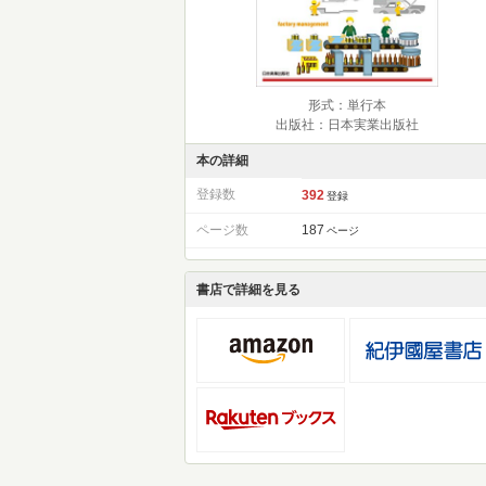
形式：単行本
出版社：日本実業出版社
本の詳細
登録数
392
登録
ページ数
187
ページ
書店で詳細を見る