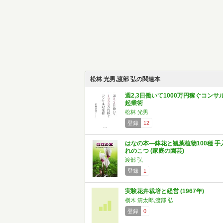
松林 光男,渡部 弘の関連本
週2,3日働いて1000万円稼ぐコンサ
起業術
松林 光男
登録
12
はなの本―鉢花と観葉植物100種 手
れのこつ (家庭の園芸)
渡部 弘
登録
1
実験花卉裁培と経営 (1967年)
横木 清太郎,渡部 弘
登録
0