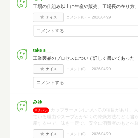
工場の仕組み以上に生産や販売、工場長の在り方
ナイス
コメント(
0
)
2026/04/29
take s___
工業製品のプロセスについて詳しく書いてあった
ナイス
コメント(
0
)
2026/04/29
みゆ
カップラーメンについての項目があり、
ネタバレ
ている理由やスープとかやくの乾燥方法なども書
産する中で、味も一定で、安全に消費者のもとへ
ナイス
コメント(
0
)
2026/04/29