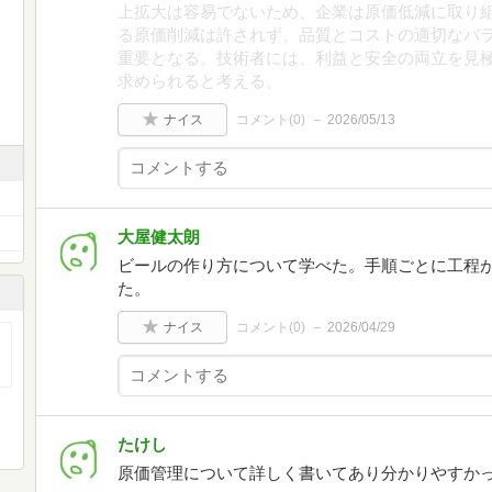
上拡大は容易でないため、企業は原価低減に取り
る原価削減は許されず、品質とコストの適切なバ
重要となる。技術者には、利益と安全の両立を見
求められると考える。
ナイス
コメント(
0
)
2026/05/13
大屋健太朗
ビールの作り方について学べた。手順ごとに工程
た。
ナイス
コメント(
0
)
2026/04/29
たけし
原価管理について詳しく書いてあり分かりやすか