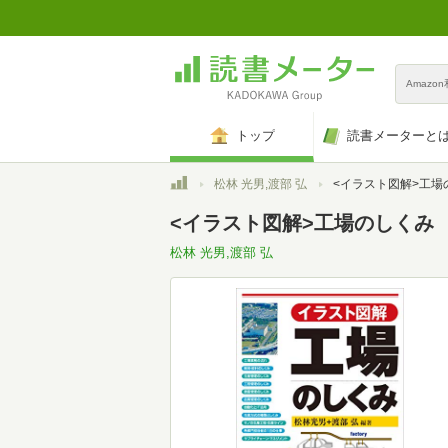
Amazo
トップ
読書メーターと
トップ
松林 光男,渡部 弘
<イラスト図解>工場
<イラスト図解>工場のしくみ
松林 光男,渡部 弘