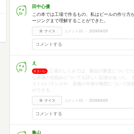
田中心優
この本では工場で作るもの、私はビールの作り方
ージングまで理解することができた。
ナイス
コメント(
0
)
2026/04/29
え
工場のしくみでは、製品の製造について
ネタバレ
な原価の仕組みについても詳しい記述があった。 
ストのバランスや、原価の中身や種類について深
ができる。
ナイス
コメント(
0
)
2026/04/29
亀山