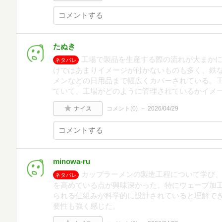
たぬき
工場で製品を生産する際の流れが大まかに
ネタバレ
けではあまりイメージが付かないものも多く、鉄
メンなどの日用品まで幅広くカバーされている。
ていて、工場がどのように管理されているかイメ
ナイス
コメント(
0
)
2026/04/29
minowa-ru
カップラーメンの製造工程について学び
ネタバレ
を高めている点が興味深かった。特にウェーブ加
られる仕組みが科学的に設計されていると理解で
要性も強く感じた。