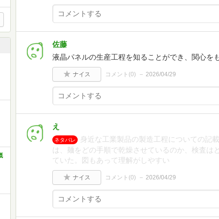
佐藤
液晶パネルの生産工程を知ることができ、関心を
ナイス
コメント(
0
)
2026/04/29
え
身近な工業製品の製造工程についての記
ネタバレ
は、麺をどの手順で乾燥させているのか、検査は
概
ていた。図もあって理解がしやすい
ナイス
コメント(
0
)
2026/04/29