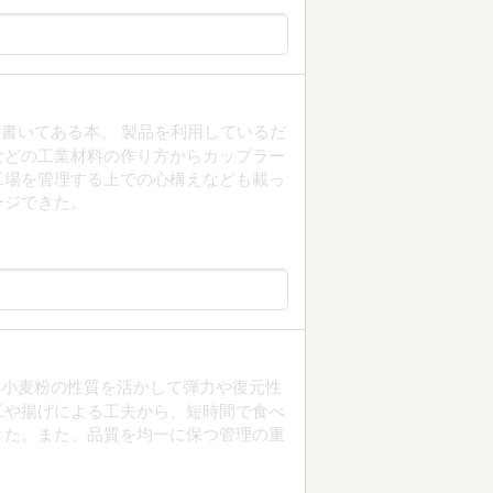
書いてある本。 製品を利用しているだ
などの工業材料の作り方からカップラー
工場を管理する上での心構えなども載っ
ージできた。
、小麦粉の性質を活かして弾力や復元性
工や揚げによる工夫から、短時間で食べ
きた。また、品質を均一に保つ管理の重