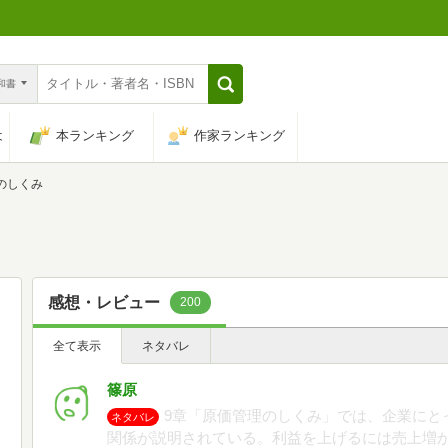
n和書
は
本ランキング
作家ランキング
のしくみ
感想・レビュー
200
全て表示
ネタバレ
篠原
9章「原価管理のしくみ」では、企業にと
ネタバレ
関係が説明されている。利益を上げるには売上増