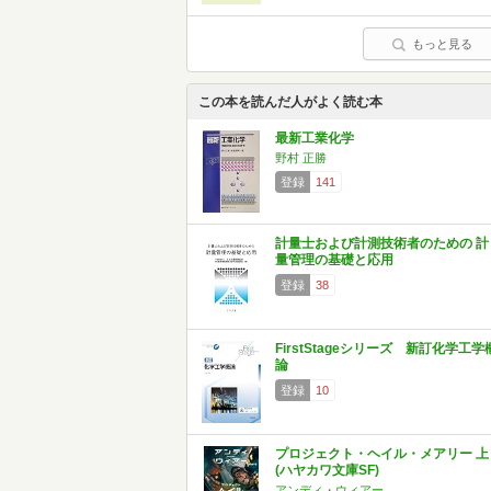
もっと見る
この本を読んだ人がよく読む本
最新工業化学
野村 正勝
登録
141
計量士および計測技術者のための 計
量管理の基礎と応用
登録
38
FirstStageシリーズ 新訂化学工学
論
登録
10
プロジェクト・ヘイル・メアリー 上
(ハヤカワ文庫SF)
アンディ・ウィアー