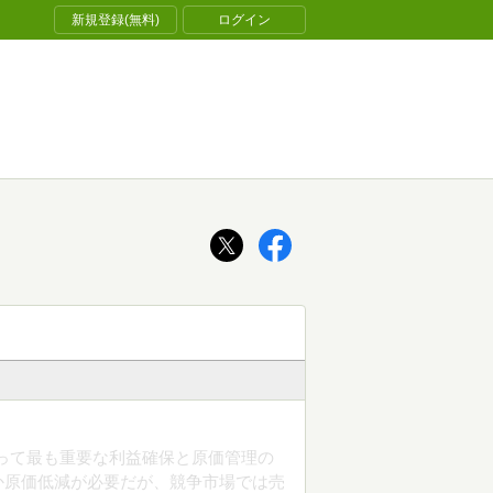
新規登録(無料)
ログイン
って最も重要な利益確保と原価管理の
か原価低減が必要だが、競争市場では売