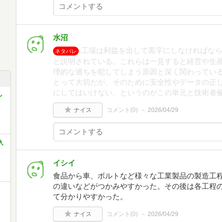
水沼
工場は利益を出して黒字にしなければなら
ネタバレ
と説明されている。これらは一見すると経営や生
理的な過ちを犯してしまう原因と深く関わっている
とって大切だが、そのために安全性やデータの正
にしてはいけない、というのがこの単元と技術者
ル
ナイス
コメント(
0
)
2026/04/29
入
イシイ
食品から車、ボルトなど様々な工業製品の製造工
の違いなどがつかみやすかった。その後は各工程
て分かりやすかった。
ナイス
コメント(
0
)
2026/04/29