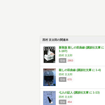
西村 京太郎の関連本
新装版 殺しの双曲線 (講談社文庫 に
1-107)
西村 京太郎
登録
2863
殺しの双曲線 (講談社文庫 に 1-4)
西村 京太郎
登録
670
七人の証人 (講談社文庫 に 1-13)
西村 京太郎
登録
454