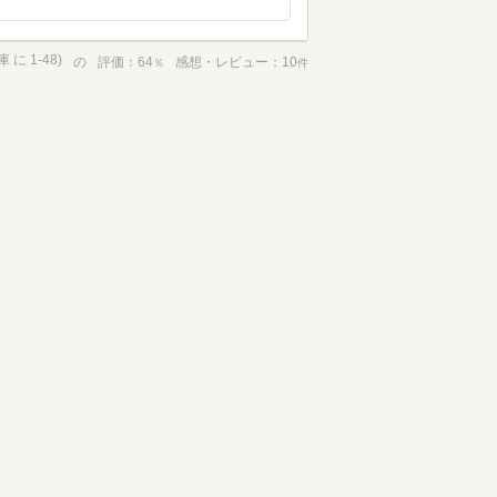
に 1-48)
の
評価
64
感想・レビュー
10
％
件