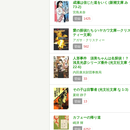
成瀬は信じた道をいく (新潮文庫 み
73-2)
宮島未奈
登録
1425
愛の探偵たち (ハヤカワ文庫―クリ
ティー文庫)
アガサ・クリスティー
登録
562
人形事件 須美ちゃんは名探偵！
浅見光彦シリーズ番外 (光文社文庫 
22-6)
内田康夫財団事務局
登録
33
その子は目撃者 (光文社文庫 な 1-3)
夏樹 静子
登録
13
カフェーの帰り道
嶋津 輝
登録
6252