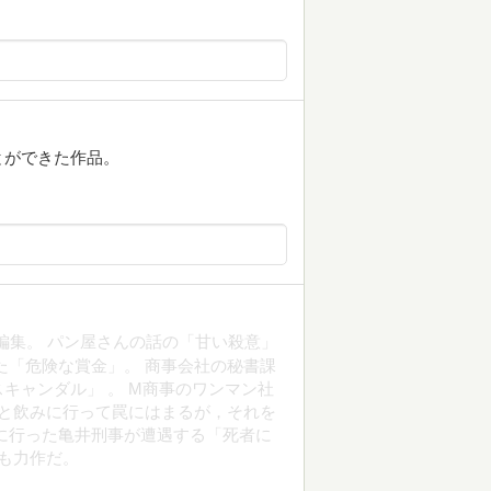
とができた作品。
編集。 パン屋さんの話の「甘い殺意」
た「危険な賞金」。 商事会社の秘書課
キャンダル」 。 M商事のワンマン社
僚と飲みに行って罠にはまるが，それを
に行った亀井刑事が遭遇する「死者に
れも力作だ。