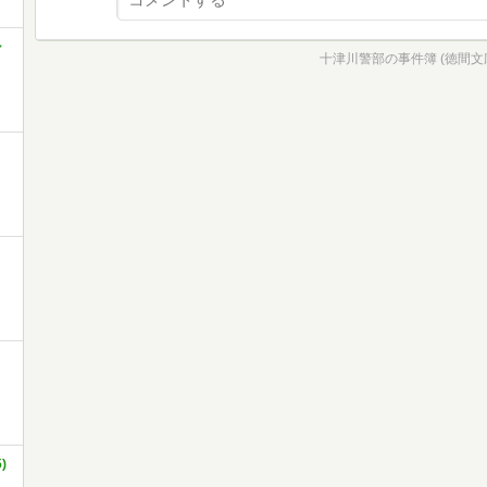
シ
十津川警部の事件簿 (徳間文庫 
)