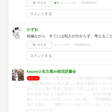
ナイス
★3
コメント(
0
)
2019/08/15
かずお
短編ながら、すぐには犯人が分からず、考えるこ
ナイス
コメント(
0
)
2018/02/12
kaizen@名古屋de朝活読書会
冷静で正義感の強い十津川警部の6つの短
ネタバレ
。 町医者の殺人の犯人探しに匿名の懸賞がかかっ
長が浮気と妻の流産に関係して罠にはまる「白いス
長を病院で狙う「戦慄のライフル」 。 会社の同
解いてくれたのが雪という「白い罠」。 野球観戦
捧げる殺人」 。 解説がないのがさびしいが，ど