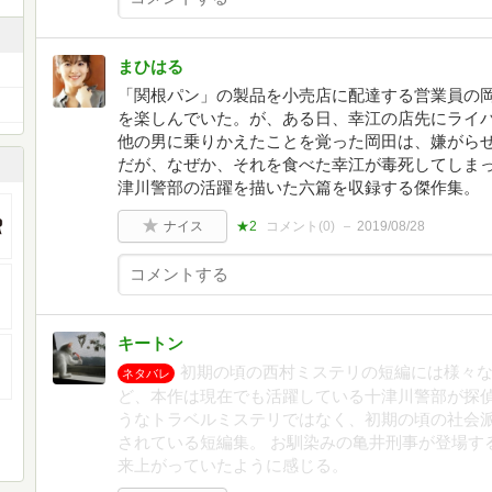
まひはる
「関根パン」の製品を小売店に配達する営業員の
を楽しんでいた。が、ある日、幸江の店先にライ
他の男に乗りかえたことを覚った岡田は、嫌がら
だが、なぜか、それを食べた幸江が毒死してしまっ
津川警部の活躍を描いた六篇を収録する傑作集。
ナイス
★2
コメント(
0
)
2019/08/28
キートン
初期の頃の西村ミステリの短編には様々
ネタバレ
ど、本作は現在でも活躍している十津川警部が探
うなトラベルミステリではなく、初期の頃の社会
されている短編集。 お馴染みの亀井刑事が登場す
来上がっていたように感じる。