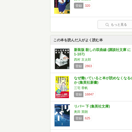
登録
320
もっと見る
この本を読んだ人がよく読む本
新装版 殺しの双曲線 (講談社文庫 に
1-107)
西村 京太郎
登録
2863
なぜ働いていると本が読めなくなる
か (集英社新書)
三宅 香帆
登録
16847
リバー 下 (集英社文庫)
奥田 英朗
登録
625