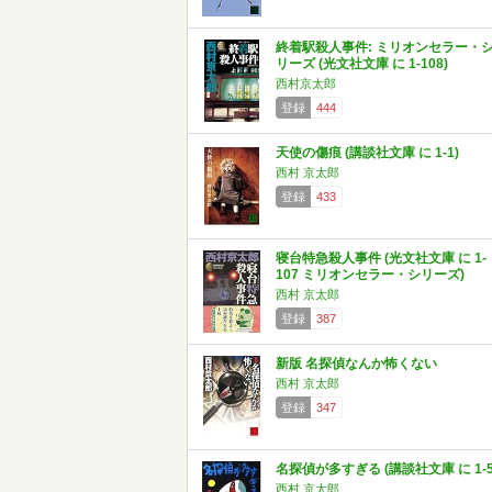
終着駅殺人事件: ミリオンセラー・
リーズ (光文社文庫 に 1-108)
西村京太郎
登録
444
天使の傷痕 (講談社文庫 に 1-1)
西村 京太郎
登録
433
寝台特急殺人事件 (光文社文庫 に 1-
107 ミリオンセラー・シリーズ)
西村 京太郎
登録
387
新版 名探偵なんか怖くない
西村 京太郎
登録
347
名探偵が多すぎる (講談社文庫 に 1-5
西村 京太郎