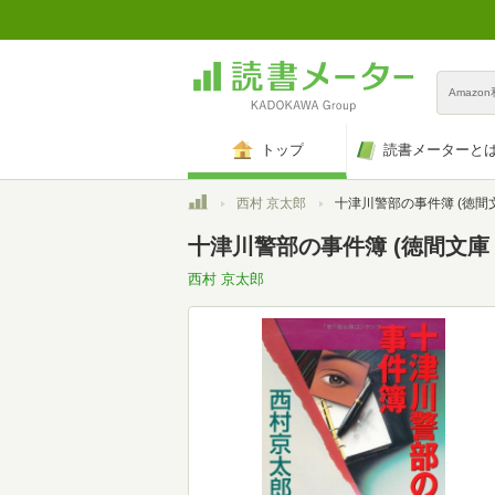
Amazo
トップ
読書メーターと
トップ
西村 京太郎
十津川警部の事件簿 (徳間文庫 に
十津川警部の事件簿 (徳間文庫 に 
西村 京太郎