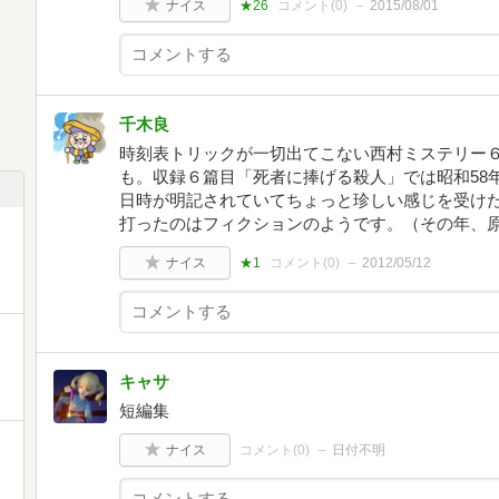
ナイス
★26
コメント(
0
)
2015/08/01
千木良
時刻表トリックが一切出てこない西村ミステリー
も。収録６篇目「死者に捧げる殺人」では昭和58
日時が明記されていてちょっと珍しい感じを受け
打ったのはフィクションのようです。（その年、原
ナイス
★1
コメント(
0
)
2012/05/12
キャサ
短編集
ナイス
コメント(
0
)
日付不明