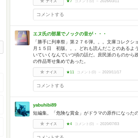
ナイス
★7
コメント(
0
)
2026/03/11
エヌ氏の部屋でノックの音が・・・
「勝手に列車祭」第２７６弾。。。文庫コレクショ
月１５日 初版。。。どれも読んだことのあるよ
いていくなんていつ頃の話だ。庶民派のものから
の作品寄せ集めであった。
ナイス
★11
コメント(
0
)
2020/11/17
yabuhibi89
短編集。「危険な賞金」がドラマの原作になったの
ナイス
★4
コメント(
0
)
2020/07/03