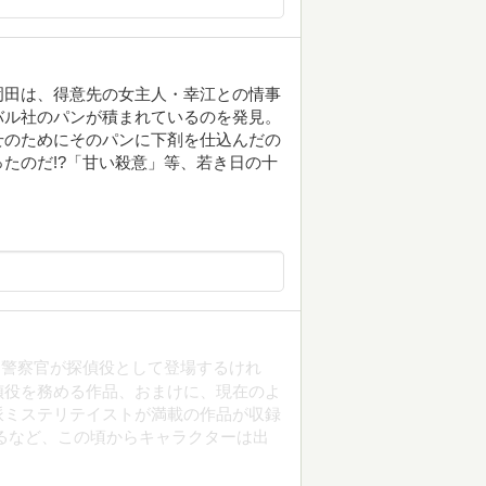
岡田は、得意先の女主人・幸江との情事
バル社のパンが積まれているのを発見。
せのためにそのパンに下剤を仕込んだの
たのだ!?「甘い殺意」等、若き日の十
な警察官が探偵役として登場するけれ
偵役を務める作品、おまけに、現在のよ
派ミステリテイストが満載の作品が収録
るなど、この頃からキャラクターは出