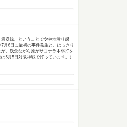
６篇収録。ということでやや地滑り感
年7月6日に最初の事件発生と、はっきり
たが、残念ながら原がサヨナラ本塁打を
は5月5日対阪神戦で打っています。）