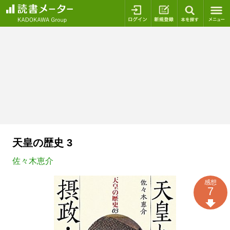
ログイン
新規登録
本を探
天皇の歴史 3
佐々木恵介
感想
7