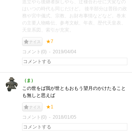
迭立やら後継者探しやら、辻褄合わせに大変なの
はいつの時代も同じだけど。 後半部分は普段の政
務や宮中儀式、宗教、お財布事情などなど。巻末
の主要人物略伝、参考文献、年表、歴代天皇表、
天皇系図、索引が充実。
★7
ナイス
コメント(0)
2019/04/04
（ま）
この世をば我が世ともおもう望月のかけたること
も無しと思えば
★1
ナイス
コメント(0)
2018/01/05