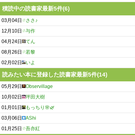
積読中の読書家最新5件(6)
03月04日
ささ♪
12月10日
与作
04月24日
てん
08月26日
若黎
02月02日
いよ
読みたい本に登録した読書家最新5件(14)
05月29日
Observillage
10月02日
坪田大樹
01月01日
もっちり🌸🌿
03月06日
AShi
01月25日
吾亦紅