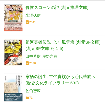
倫敦スコーンの謎 (創元推理文庫)
米澤穂信
2541
銀河英雄伝説〈5〉風雲篇 (創元SF文庫)
(創元SF文庫 た 1-5)
田中芳樹
星野之宣
2330
家柄の誕生: 古代貴族から近代華族へ
(歴史文化ライブラリー 632)
佐伯智広
71