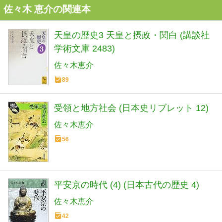
佐々木 恵介の関連本
天皇の歴史3 天皇と摂政・関白 (講談社
学術文庫 2483)
佐々木恵介
89
受領と地方社会 (日本史リブレット 12)
佐々木恵介
56
平安京の時代 (4) (日本古代の歴史 4)
佐々木恵介
42