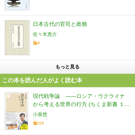
日本古代の官司と政務
佐々木恵介
8
もっと見る
この本を読んだ人がよく読む本
現代戦争論 ――ロシア・ウクライナ
から考える世界の行方 (ちくま新書 １９
００)
小泉悠
516