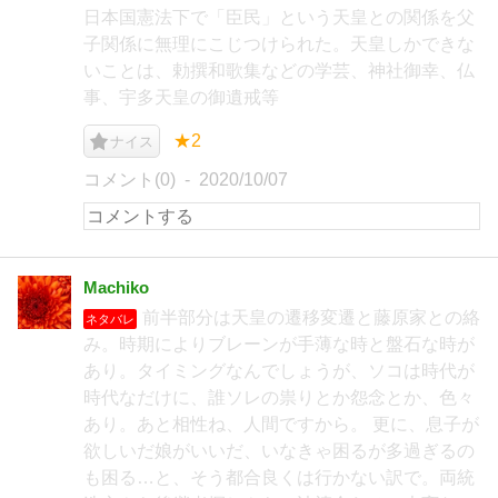
日本国憲法下で「臣民」という天皇との関係を父
子関係に無理にこじつけられた。天皇しかできな
いことは、勅撰和歌集などの学芸、神社御幸、仏
事、宇多天皇の御遺戒等
★2
ナイス
コメント(0)
2020/10/07
Machiko
前半部分は天皇の遷移変遷と藤原家との絡
ネタバレ
み。時期によりブレーンが手薄な時と盤石な時が
あり。タイミングなんでしょうが、ソコは時代が
時代なだけに、誰ソレの祟りとか怨念とか、色々
あり。あと相性ね、人間ですから。 更に、息子が
欲しいだ娘がいいだ、いなきゃ困るが多過ぎるの
も困る…と、そう都合良くは行かない訳で。両統