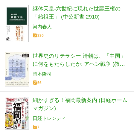
継体天皇-六世紀に現れた世襲王権の
「始祖王」 (中公新書 2910)
河内春人
330
世界史のリテラシー 清朝は、「中国」
に何をもたらしたか: アヘン戦争 (教
養・文化シリーズ)
岡本隆司
56
細かすぎる！福岡最新案内 (日経ホーム
マガジン)
日経トレンディ
7