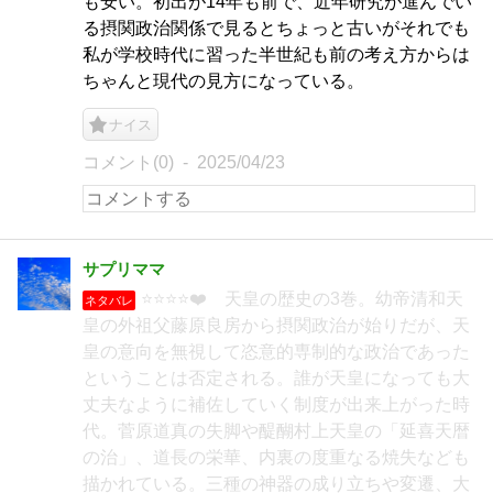
も安い。初出が14年も前で、近年研究が進んでい
る摂関政治関係で見るとちょっと古いがそれでも
私が学校時代に習った半世紀も前の考え方からは
ちゃんと現代の見方になっている。
ナイス
コメント(0)
2025/04/23
サプリママ
⭐⭐⭐⭐❤️ 天皇の歴史の3巻。幼帝清和天
ネタバレ
皇の外祖父藤原良房から摂関政治が始りだが、天
皇の意向を無視して恣意的専制的な政治であった
ということは否定される。誰が天皇になっても大
丈夫なように補佐していく制度が出来上がった時
代。菅原道真の失脚や醍醐村上天皇の「延喜天暦
の治」、道長の栄華、内裏の度重なる焼失なども
描かれている。三種の神器の成り立ちや変遷、大