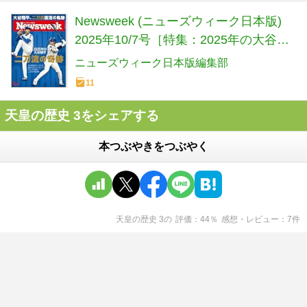
Newsweek (ニューズウィーク日本版)
2025年10/7号［特集：2025年の大谷翔
平 二刀流の奇跡］
ニューズウィーク日本版編集部
11
天皇の歴史 3をシェアする
本つぶやきをつぶやく
天皇の歴史 3
の
評価
44
％
感想・レビュー
7
件