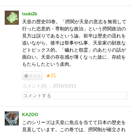
tsuki2b
天皇の歴史03巻。「摂関が天皇の意志を無視して
行った恣意的・専制的な政治」という摂関政治の
見方は誤りであるという論。前半は歴史の流れを
追いながら、後半は祭事や仏事、天皇家の財政な
どトピックス的。「穢れと怨霊」のあたりの話が
面白い。天皇の存在感が薄くなった故に、存続を
もたらしたという皮肉。
★31
ナイス
コメント(0)
2016/10/11
KAZOO
このシリーズは天皇に焦点を当てて日本の歴史を
見直しています。この巻では、摂関制が確立され