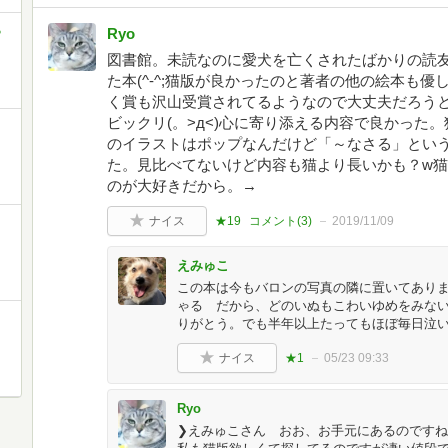
ら
Ryo
図書館。未読なのに愛犬を亡くされたばかりの読
た本(^-^;猫版が良かったのと著者の他の絵本も
く賞も沢山受賞されてるようなので大丈夫だろう
ビックリ(。>д<)心に寄り添える内容で良かった
のイラストはポップなんだけど「～なさる」とい
た。見比べてないけど内容も猫より長いかも？w
のが大好きだから。→
ナイス
★19
コメント(
3
)
2019/11/09
えみゅこ
この本は今もバロンの写真の隣に置いてあり
ゃる だから、どのいぬもこわいゆめをみな
りがとう。でも半年以上たってもほぼ毎日泣いて
ナイス
★1
05/23 09:33
Ryo
❯えみゅこさん おお、お手元にあるのですね