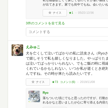
私も猫版欲しくて探してるのですが凄い値段で
が出てきます。家でも街中でもね。会いたいね
ナイス
★1
05/23 13:56
3件のコメントを全て見る
えみゅこ
犬を亡くして泣いてばかりの私に読友さん（Ryo
で嬉しそうで私も嬉しくなりました。やっぱりた
は泣いてばっかりいられない。でもご飯の時に視
くれているかもしれない。いつか私が逝くとき絶
んですね。その時が来たら読みたいです。
ナイス
★73
コメント(
6
)
2019/11/08
Ryo
落ちついた頃にでもと思ったのですが、行動が
れるかなと思いましたが心に寄り添える内容だった