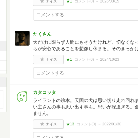
ナイス
★1
コメント(
0
)
2026/03/15
たくさん
犬だけに限らず人間にもそうだけれど、切なくな
らが安心であることを想像し休まる。そのきっか
ナイス
★1
コメント(
0
)
2024/10/23
カタコッタ
ライラントの絵本。天国の犬は思い切り走れ回れ
い主さんの事も思い出す事も。思いが深過ぎる。
ません。
ナイス
★13
コメント(
0
)
2022/01/30