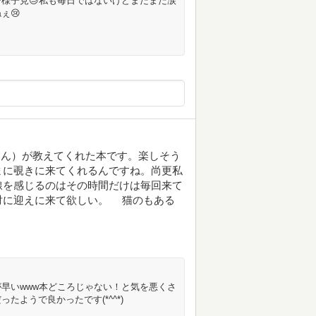
様子見😓私も毎日ではないけどまだまだ涙
ぇ😢
さん）が教えてくれた本です。楽しそう
まに覗きに来てくれるんですね。尚更私
線を感じるのはその時間だけは毎回来て
対に迎えに来て欲しい。 猫のもある
早いwww本どころじゃない！と気を悪くさ
ようで良かったです(*^^*)