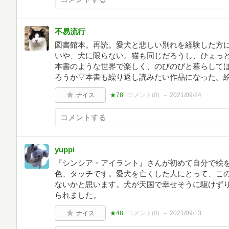
不易流行
図書館本。再読。愛犬と悲しい別れを経験した方
いや、犬に限らない。猫も同じだろうし、ひょっ
本書のような世界で楽しく、のびのびと暮らして
ろうか▽本書も繰り返し読みたい作品になった。
ナイス
★78
コメント(
0
)
2021/09/24
yuppi
『シンシア・アイラント』さんが初めて自分で絵
色、タッチです。愛犬を亡くした人にとって、こ
ないかと思います。犬が天国で幸せそうに駆けず
られました。
ナイス
★48
コメント(
0
)
2021/09/13