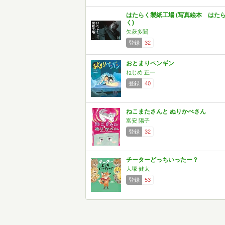
はたらく製紙工場 (写真絵本 はた
く)
矢萩多聞
登録
32
おとまりペンギン
ねじめ 正一
登録
40
ねこまたさんと ぬりかべさん
富安 陽子
登録
32
チーターどっちいったー？
大塚 健太
登録
53