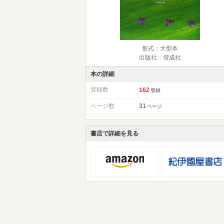
形式：大型本
出版社：偕成社
本の詳細
登録数
162
登録
ページ数
31
ページ
書店で詳細を見る