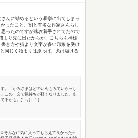
友さんに勧めるという暴挙に出てしまっ
優しかったこと、割と有名な作家さんらし
と思ったのですが速攻着手されてたので
。猫より先に出たからか、こちらも神様
う書き方や猫より文字が多い印象を受け
猫と同じく始まりは原っぱ。犬は駆ける
ます。「かみさまはどのいぬもみていらっし
い」この一文で気持ちが軽くなりました。あ
るかも。(´；Д；｀)。
☺️そんなに気に入ってもらえて良かった✨