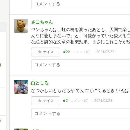
さこちゃん
ワンちゃんは、虹の橋を渡ったあとも、天国で楽
んなに悲しまないで。と、可愛がっていた愛犬を
な絵と詩的な文章の相乗効果、まさにこれこそが
ナイス
★22
コメント(
0
)
2021/05/22
翻
白としろ
なつかしいともだちが てんごくにくるとき いぬは
ナイス
★2
コメント(
0
)
2021/01/23
の