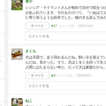
杏子
シンシア・ライラントさんが初めて自分で絵をつ
があふれています。そのものズバリ、『いぬはて
に寄り添うような絵本でした。猫の方も読んでみ
ナイス
★17
コメント(
0
)
2020/11/11
さくら
犬は天国で、走り回れるんだね。飼い主を覚えて
文
んだね。良かった。そう、犬はくるくる回って丸
人間にはたまらない本だ。だって犬は家族だから
ナイス
★3
コメント(
0
)
2020/05/11
ねこ