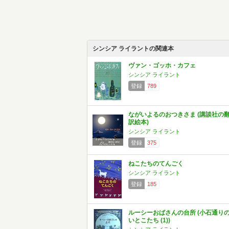
シンシア ライラントの関連本
ヴァン・ゴッホ・カフェ
シンシア ライラント
登録
789
ながいよるのおつきさま (講談社の
訳絵本)
シンシア ライラント
登録
375
ねこたちのてんごく
シンシア ライラント
登録
185
ルーシーおばさんの台所 (小石通り
いとこたち (1))