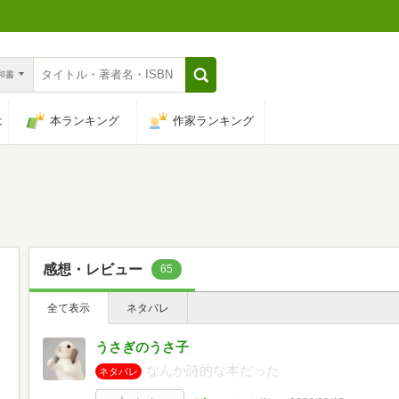
n和書
は
本ランキング
作家ランキング
感想・レビュー
65
全て表示
ネタバレ
うさぎのうさ子
なんか詩的な本だった
ネタバレ