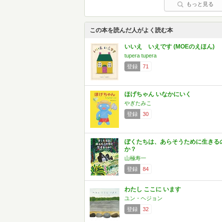
もっと見る
この本を読んだ人がよく読む本
いいえ いえです (MOEのえほん)
tupera tupera
登録
71
ほげちゃん いなかにいく
やぎたみこ
登録
30
ぼくたちは、あらそうために生きる
か？
山極寿一
登録
84
わたし ここに います
ユン・ヘジョン
登録
32