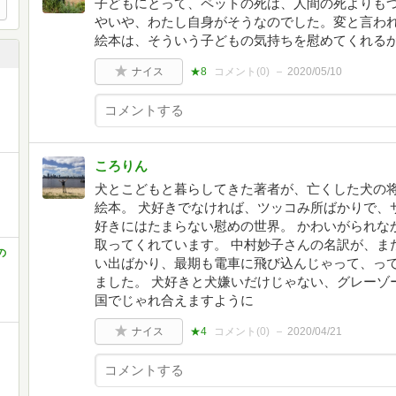
子どもにとって、ペットの死は、人間の死よりも
やいや、わたし自身がそうなのでした。変と言わ
絵本は、そういう子どもの気持ちを慰めてくれる
ナイス
★8
コメント(
0
)
2020/05/10
ころりん
犬とこどもと暮らしてきた著者が、亡くした犬の
絵本。 犬好きでなければ、ツッコみ所ばかりで、
好きにはたまらない慰めの世界。 かわいがられな
取ってくれています。 中村妙子さんの名訳が、ま
の
い出ばかり、最期も電車に飛び込んじゃって、っ
ました。 犬好きと犬嫌いだけじゃない、グレーゾ
国でじゃれ合えますように
ナイス
★4
コメント(
0
)
2020/04/21