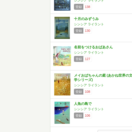
シンシア ライラント
登録
138
十月のみずうみ
シンシア ライラント
登録
130
名前をつけるおばあさん
シンシア ライラント
登録
127
メイおばちゃんの庭 (あかね世界の
学シリーズ)
シンシア ライラント
登録
108
人魚の島で
シンシア ライラント
登録
106