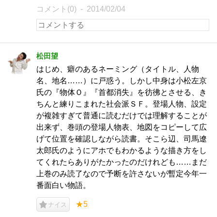
コメント(0)
2014/02/04
松田望
はじめ、癖のあるネーミング（タイトル、人物
名、地名……）に戸惑う。しかし中身は小松左京
氏の『物体Ｏ』『首都消失』を彷彿とさせる、き
ちんと練りこまれた社会派ＳＦ。登場人物、設定
が複雑すぎて普通に読むだけでは理解することが
出来ず、巻頭の登場人物表、地図をコピーして広
げて位置を確認しながら読書。そこら辺、司馬遼
太郎氏のようにアホでもわかるような描き方をし
てくれたらありがたかったのだけれども……まだ
上巻のみ読了なので予断を許さないが暫定今年一
番面白い物語。
★5
ナイス