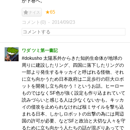
か下巻へ。
★65
ナイス
コメント(0)
2014/09/23
ワダ ツミ第一書記
#dokusho 太陽系外からきた知的生命体が地球の
周りに建設したリング、四国に落下したリングの
一部より発生するキッカイと呼ばれる怪物、それ
に立ち向かうため日本政府は二足歩行の巨大ロボ
ットを開発し立ち向かう！というお話。ヒーロー
ものではなくSF色が強く設定も作り込まれていて
読みづらいと感じる人は少なくないかも。キッカ
イの侵攻を止められなければ核ミサイルを撃ち込
まれる日本、しかしロボットの出撃の為には周辺
国の許可が必要、などSFと政治と大切な人々を守
るために立ち向かう人たちの話が混ざりあってで