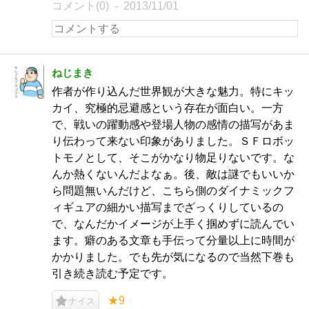
コメント(0)
2013/11/01
ねじまき
作者が作り込んだ世界観が大きな魅力。特にキッ
カイ、究極的忌避感という存在が面白い。一方
で、戦いの躍動感や登場人物の感情の描写があま
り伝わって来ない印象がありました。ＳＦロボッ
トモノとして、そこがかなり物足りないです。な
んか熱くないんだよなぁ。後、敵は謎でもいいか
ら問題無いんだけど、こちら側のダイナミックフ
ィギュアの細かい描写までざっくりしているの
で、なんだかイメージが上手く掴めずに読んでい
ます。癖のある文章も手伝って分量以上に時間が
かかりました。でも先が気になるので当然下巻も
引き続き読む予定です。
★9
ナイス