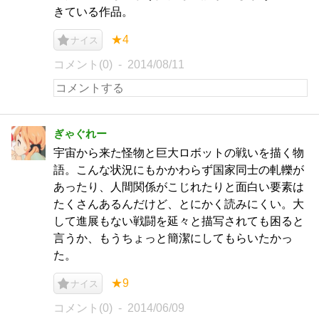
きている作品。
★4
ナイス
コメント(0)
2014/08/11
ぎゃぐれー
宇宙から来た怪物と巨大ロボットの戦いを描く物
語。こんな状況にもかかわらず国家同士の軋轢が
あったり、人間関係がこじれたりと面白い要素は
たくさんあるんだけど、とにかく読みにくい。大
して進展もない戦闘を延々と描写されても困ると
言うか、もうちょっと簡潔にしてもらいたかっ
た。
★9
ナイス
コメント(0)
2014/06/09