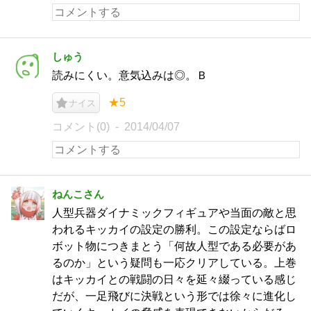
しゅう
読みにくい。意気込みは◎。Ｂ
★5
ナイス
コメント(0)
2014/04/07
ねんこさん
人型兵器ダイナミックフィギュアや当面の敵と思
われるキッカイの設定の勝利。この設定ならばロ
ボット物につきまとう「何故人型である必要があ
るのか」という疑問も一応クリアしている。上巻
はキッカイとの戦闘の日々を延々綴っている感じ
だが、一足飛びに決戦という形では徐々に進化し