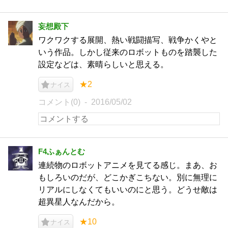
妄想殿下
ワクワクする展開、熱い戦闘描写、戦争かくやと
いう作品。しかし従来のロボットものを踏襲した
設定などは、素晴らしいと思える。
★2
ナイス
コメント(0)
2016/05/02
F4ふぁんとむ
連続物のロボットアニメを見てる感じ。まあ、お
もしろいのだが、どこかぎこちない。別に無理に
リアルにしなくてもいいのにと思う。どうせ敵は
超異星人なんだから。
★10
ナイス