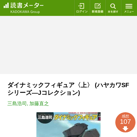
ログイン
新規登録
本を探
ダイナミックフィギュア〈上〉 (ハヤカワSF
シリーズ―Jコレクション)
三島浩司
,
加藤直之
感想
107