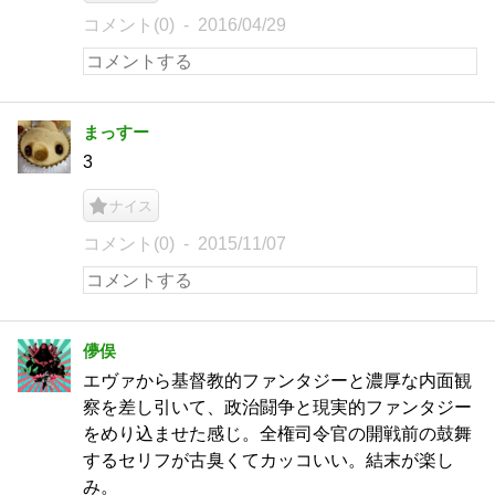
コメント(0)
2016/04/29
まっすー
3
ナイス
コメント(0)
2015/11/07
儚俣
エヴァから基督教的ファンタジーと濃厚な内面観
察を差し引いて、政治闘争と現実的ファンタジー
をめり込ませた感じ。全権司令官の開戦前の鼓舞
するセリフが古臭くてカッコいい。結末が楽し
み。