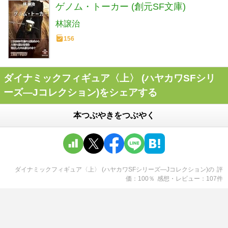
ゲノム・トーカー (創元SF文庫)
林譲治
156
ダイナミックフィギュア〈上〉 (ハヤカワSFシリ
ーズ―Jコレクション)をシェアする
本つぶやきをつぶやく
ダイナミックフィギュア〈上〉 (ハヤカワSFシリーズ―Jコレクション)
の
評
価
100
％
感想・レビュー
107
件