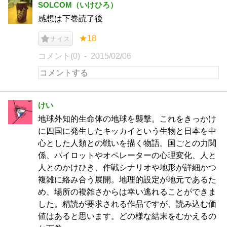
SOLCOM（いけひろ）
感想は下巻読了後
★18
ナイス
コメント(0)
2015/02/06
けい
地球外知的生命体の地球を襲撃。これをきっかけ
に四国に発生したキッカイという生物と日本を中
心とした人類との戦いを描く物語。国ごとの力関
係、パイロットやオペレーターの心理変化、人と
人とのかけひき、作戦シナリオや地形が詳細かつ
複雑に絡み合う展開。地理的設定が地元であるた
め、場所の複雑さからは幸い逃れることができま
した。精読が要求される作品ですが、読み込む価
値はあると思います。どの様な結末をむかえるの