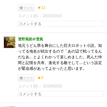
★11
ナイス
コメント(0)
2015/10/15
雪野風朗＠雪風
地元うどん県を舞台にした巨大ロボット小説。知
ってる地名が続出するので「あの辺で戦ってるん
だなあ」とよくわかって楽しめました。死んだ仲
間と記憶を共有、進化する敵そして…という設定
が緊迫感があってよかったと思います。
★9
ナイス
コメント(0)
2015/02/23