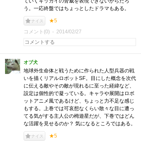
ていくキッカイの脅威を表現できないからだろ
う。一応終盤ではちょっとしたドラマもある。
★5
ナイス
コメント(0)
2014/02/27
オブ犬
地球外生命体と戦うために作られた人型兵器の戦
いを描くリアルロボットSF。目にした概念を次代
に伝える敵やその敵が現れるに至った経緯など、
設定は個性的で凝っている。キャラや展開はロボ
ットアニメ風であるけど、ちょっと力不足な感じ
もする。上巻では可哀想なくらい散々な目に遭っ
てる気がする主人公の栂遊星だが、下巻ではどん
な活躍を見せるのか？ 気になるところではある。
★5
ナイス