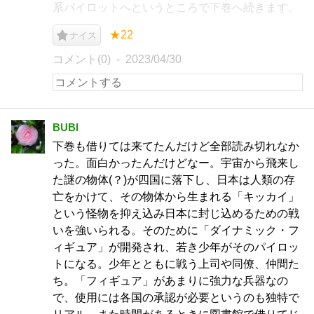
系パイロットへというところで下巻へ続きます。
★22
ナイス
コメント(0)
2023/04/30
BUBI
下巻も借りては来てたんだけど全部読み切れなか
った。面白かったんだけどなー。宇宙から飛来し
た謎の物体(？)が四国に落下し、日本は人類の存
亡をかけて、その物体から生まれる「キッカイ」
という怪物を抑え込み日本に封じ込めるための戦
いを強いられる。そのために「ダイナミック・フ
ィギュア」が開発され、若き少年がそのパイロッ
トになる。少年とともに戦う上司や同僚、仲間た
ち。「フィギュア」があまりに強力な兵器なの
で、使用には各国の承認が必要というのも独特で