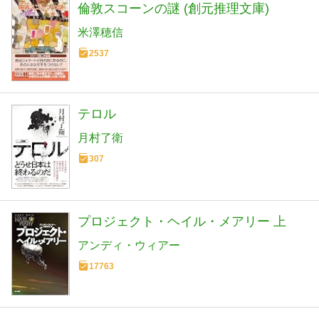
倫敦スコーンの謎 (創元推理文庫)
米澤穂信
2537
テロル
月村了衛
307
プロジェクト・ヘイル・メアリー 上
アンディ・ウィアー
17763