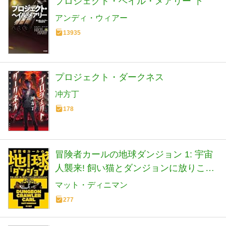
プロジェクト・ヘイル・メアリー 下
アンディ・ウィアー
13935
プロジェクト・ダークネス
冲方丁
178
冒険者カールの地球ダンジョン 1: 宇宙
人襲来! 飼い猫とダンジョンに放りこま
れたんだが? (ハヤカワ文庫SF)
マット・ディニマン
277