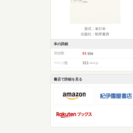
形式：単行本
出版社：勁草書房
本の詳細
登録数
61
登録
ページ数
311
ページ
書店で詳細を見る