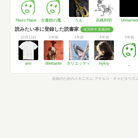
Heizo Hasegawa
古書館の魔術師
うえ
高橋利明
Unnamed
読みたい本に登録した読書家
全33件中 新着8件
10月13日
1年前
1年前
4年前
5年前
ami
dilettante
ホリエッティ
hyknj
_
自由のためのメカニズム: アナルコ・キャピタリズ