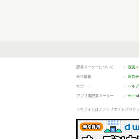
読書メーターについて
読書メ
会社情報
運営会
サポート
ヘルプ
アプリ版読書メーター
Andr
※本サイトはアフィリエイトプログ