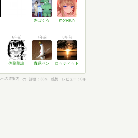
さぼくろ
mon-sun
6年前
7年前
8年前
佐藤華論
青緑ペン
ロッティット
ムへの道案内
の
評価
38
感想・レビュー
0
％
件