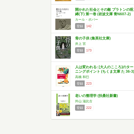
開かれた社会とその敵 プラトンの呪
縛(下) 第一巻 (岩波文庫 青N607-2)
カール・ポパー
登録
142
骨の子供 (集英社文庫)
井上 宮
登録
173
人は変われる: [大人のこころ]のター
ニングポイント (ちくま文庫 た 36-3
高橋 和巳
登録
223
老いの整理学 (扶桑社新書)
外山 滋比古
登録
222