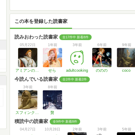
この本を登録した読書家
読みおわった読書家
全17件中 新着8件
05月22日
1年前
3年前
6年前
9年前
アミアンの和約
せら
adultcooking
ののの
coco
今読んでいる読書家
全2件中 新着2件
3年前
8年前
スフィンクスさん
贅
積読中の読書家
全9件中 新着8件
04月27日
10月28日
2年前
3年前
5年前