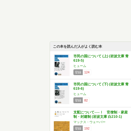
この本を読んだ人がよく読む本
市民の国について (上) (岩波文庫 青
619-5)
ヒューム
登録
124
市民の国について (下) (岩波文庫 青
619-6)
ヒューム
登録
82
支配について──Ⅰ 官僚制・家産
制・封建制 (岩波文庫 白210-1)
マックス・ウェーバー
登録
192