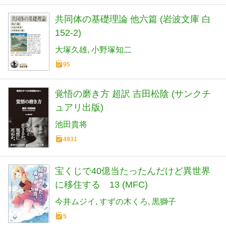
共同体の基礎理論 他六篇 (岩波文庫 白
152-2)
大塚久雄
小野塚知二
95
覚悟の磨き方 超訳 吉田松陰 (サンクチ
ュアリ出版)
池田貴将
4931
宝くじで40億当たったんだけど異世界
に移住する 13 (MFC)
今井ムジイ
すずの木くろ
黒獅子
5