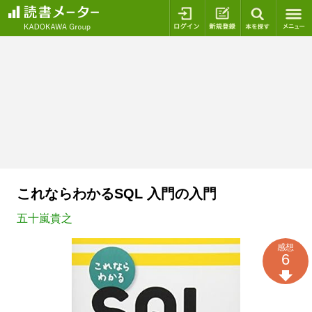
ログイン
新規登録
本を探
これならわかるSQL 入門の入門
五十嵐貴之
感想
6