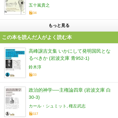
グガイド PowerShell 4.0対応
五十嵐貴之
34
もっと見る
この本を読んだ人がよく読む本
高峰譲吉文集 いかにして発明国民とな
るべきか (岩波文庫 青952-1)
鈴木淳
33
政治的神学──主権論四章 (岩波文庫 白
30-3)
カール・シュミット
権左武志
117