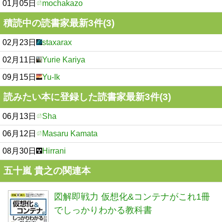
01月05日
mochakazo
積読中の読書家最新3件(3)
02月23日
staxarax
02月11日
Yurie Kariya
09月15日
Yu-Ik
読みたい本に登録した読書家最新3件(3)
06月13日
Sha
06月12日
Masaru Kamata
08月30日
Hirrani
五十嵐 貴之の関連本
図解即戦力 仮想化&コンテナがこれ1冊
でしっかりわかる教科書