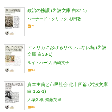
政治の擁護 (岩波文庫 白37-1)
バーナード・クリック
杉田敦
71
アメリカにおけるリベラルな伝統 (岩波
文庫 白38-1)
ルイ・ハーツ
西崎文子
93
資本主義と市民社会 他十四篇 (岩波文庫
白 152-1)
大塚久雄
齋藤英里
84