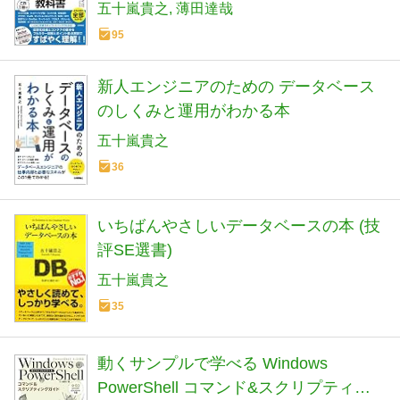
五十嵐貴之
薄田達哉
95
新人エンジニアのための データベース
のしくみと運用がわかる本
五十嵐貴之
36
いちばんやさしいデータベースの本 (技
評SE選書)
五十嵐貴之
35
動くサンプルで学べる Windows
PowerShell コマンド&スクリプティン