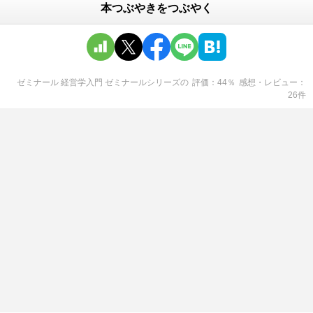
本つぶやきをつぶやく
ゼミナール 経営学入門 ゼミナールシリーズ
の
評価
44
％
感想・レビュー
26
件