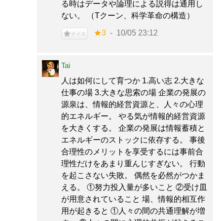
る時はデータや論理による説得は通用し
ない。 （Tクーン、科学革命の構造）
★3
10/05 23:12
ナイス
Tai
人は如何にして育つか 1.高い志 2.大きな
仕事の場 3.大きな思索の場 企業の発展の
源泉は、情報的経営資源と、人々の心理
的エネルギー。 やる気が情報的経営資源
を大きくする。 企業の発展は情報蓄積と
エネルギーのストックに依存する。 事後
合理性のメリットを享受するには事前合
理性だけをあまり重んじすぎない。 行動
を起こさない失敗。 偶然を必然がつかま
える。 ①努力投入量が多いこと ②受け皿
が用意されていること 場、情報的相互作
用が起きると ①人々の間の共通理解が増