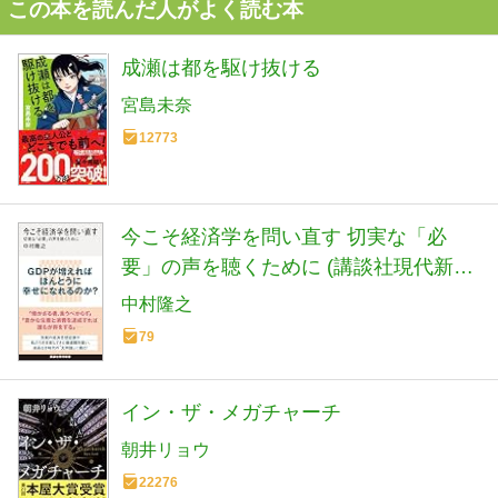
この本を読んだ人がよく読む本
成瀬は都を駆け抜ける
宮島未奈
12773
今こそ経済学を問い直す 切実な「必
要」の声を聴くために (講談社現代新書
2801)
中村隆之
79
イン・ザ・メガチャーチ
朝井リョウ
22276