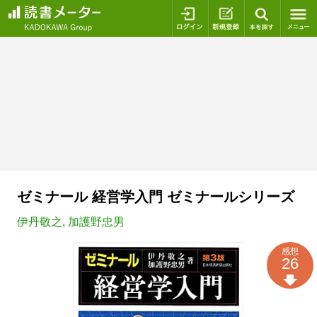
ログイン
新規登録
本を探
ゼミナール 経営学入門 ゼミナールシリーズ
伊丹敬之
,
加護野忠男
感想
26