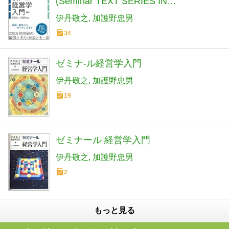
(Seminar TEXT SERIES IN
BUSINESS&ECO)
伊丹敬之
加護野忠男
34
ゼミナ-ル経営学入門
伊丹敬之
加護野忠男
19
ゼミナール 経営学入門
伊丹敬之
加護野忠男
2
もっと見る