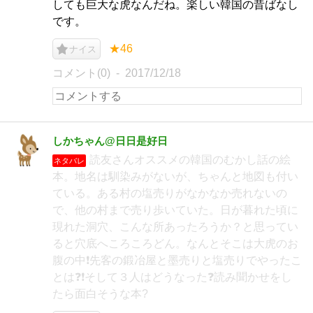
しても巨大な虎なんだね。楽しい韓国の昔ばなし
です。
★46
ナイス
コメント(0)
2017/12/18
しかちゃん@日日是好日
読友さんオススメの韓国のむかし話の絵
ネタバレ
本。地名は馴染みがないが、ちゃんと地図も付い
ている。ある村の塩売りがなかなか売れないの
で、他の村まで売り歩いていた。日が暮れた頃に
現れた洞穴、こんな所あったろうか？と思ってい
ると穴底へころころどん。なんとそこは大虎のお
腹の中❗️先客の鍛冶屋と墨売りと塩売りでやったこ
とは❓❗️そして３人はどうなった❓読み聞かせをし
たら面白そうな本?