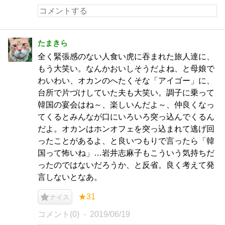
たまきら
全く緊張感のない人食い虎に吞まれた旅人達に、
もう大笑い。なんかおいしそうだよね、と母娘で
わいわい、オカンのへたくそな「アイゴー」に、
台所で片づけしていた夫も大笑い。調子に乗って
韓国の宴会はね～、楽しいんだよ～、仲良くなっ
てくるとみんなが口にいろいろ突っ込んでくるん
だよ。オカンはホンオフェを突っ込まれて逃げ回
ったことがあるよ、と良いつもりで言ったら「韓
国って怖いね」…岩井志麻子もこういう気持ちだ
ったのではないだろうか、と反省。良く考えて発
言しないとなあ。
★31
ナイス
コメント(0)
2019/06/19