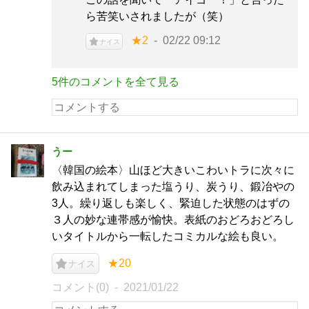
ら苦笑いされましたが（笑）
★2
02/22 09:12
ナイス
5件のコメントを全て見る
うー
〈韓国の絵本〉山ほど大きいこわいトラに次々に
飲み込まれてしまった塩うり、炭うり、鍛冶やの
3人。繰り返しも楽しく、緊迫した状態のはずの
３人の妙な連帯感が愉快。表紙のおどろおどろし
いタイトルから一転したコミカルな絵も良い。
★20
ナイス
コメント(0)
2021/01/22