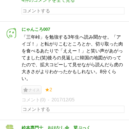
4件のコメントを全て見る
にゃんころ007
「三年峠」を勉強する3年生へ読み聞かせ。「ア
イゴ！」と転がりこむところとか、切り取った肉
を食べるあたりで「ええー！」と笑い声があがっ
てました(笑)後ろの見返しに韓国の地図がのって
たので、拡大コピーして見せながら読んだら虎の
大きさがよりわかったかもしれない。8分くら
い。
★2
ナイス
コメント(0)
2017/12/05
絵本専門士 おはなし会 芽ぶっく