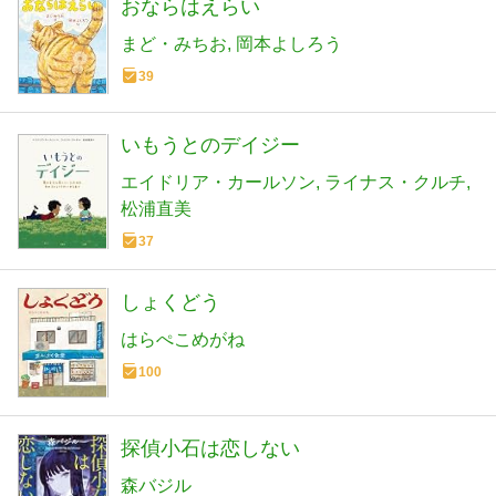
おならはえらい
まど・みちお
岡本よしろう
39
いもうとのデイジー
エイドリア・カールソン
ライナス・クルチ
松浦直美
37
しょくどう
はらぺこめがね
100
探偵小石は恋しない
森バジル