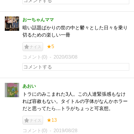
おーちゃんママ
暗い話題ばかりの世の中と鬱々とした日々を乗り
切るための楽しい一冊
★5
ナイス
コメント(0)
2020/03/08
あおい
トラにのみこまれた3人。この人達緊張感もなけ
れば容赦もない。タイトルの字体がなんかホラー
だと思ってたら…トラがちょっと可哀想。
★13
ナイス
コメント(0)
2019/08/28