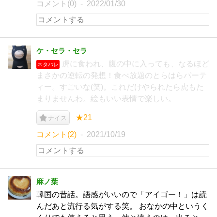
コメント(0)
2022/01/30
ケ・セラ・セラ
虎に食われ、腹の中に入っても、なるほど
ネタバレ
まさかの逆転の発想！食べ放題のとらはらパーテ
ィー。すごいな(笑)。これだけやられたら虎もた
まりませんわ。絵もいい表情で楽しい。
★21
ナイス
コメント(2)
2021/10/19
麻ノ葉
韓国の昔話。語感がいいので「アイゴー！」は読
んだあと流行る気がする笑。 おなかの中というく