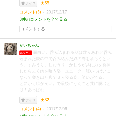
★55
ナイス
コメント(3)
2017/12/17
3件のコメントを全て見る
かいちゃん
面白い。呑み込まれる話は数々あれど呑み
ネタバレ
込まれた腹の中で呑み込んだ奴の肉を喰らうとい
う。すみうり、しおうり、かじやが共に力を発揮
したらふく肉を喰う姿 ユニーク。腹いっぱいに
なって突き出た腹で３人寝る姿、笑いがでる。
とにかく絵が良い。で最後にうんこと共に脱出と
は！あっぱれ
★32
ナイス
コメント(4)
2017/12/06