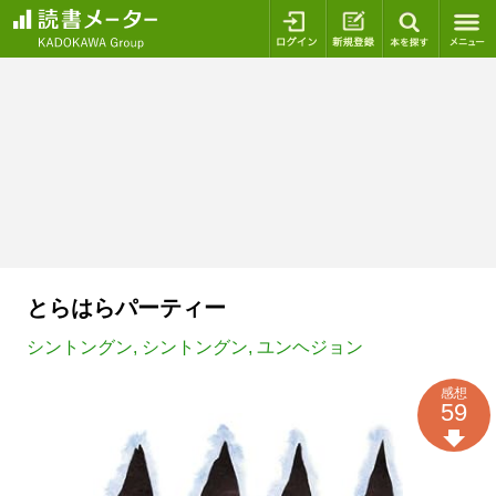
ログイン
新規登録
本を探
とらはらパーティー
シントングン
,
シントングン
,
ユンヘジョン
感想
59