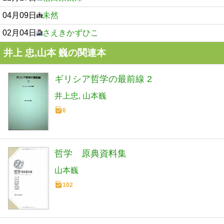
04月09日
未然
02月04日
さえきかずひこ
井上 忠,山本 巍の関連本
ギリシア哲学の最前線 2
井上忠
山本巍
6
哲学 原典資料集
山本巍
102