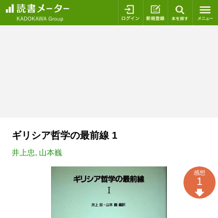
ログイン
新規登録
本を探
ギリシア哲学の最前線 1
井上忠
,
山本巍
感想
1