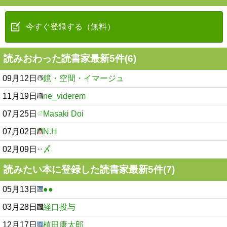
今すぐ登録する（無料）
読みおわった読書家最新5件(6)
09月12日
鏡・空間・イマージュ
11月19日
ne_viderem
07月25日
Masaki Doi
07月02日
N.H
02月09日
〆
読みたい本に登録した読書家最新5件(7)
05月13日
●●
03月28日
経口投与
12月17日
植田康太郎