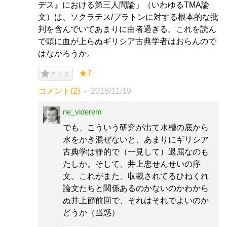
デス』における第三人間論」（いわゆるTMA論
文）は、ソクラテス/プラトンに対する根本的な批
判を含んでいてあまりに曲者過ぎる。これを読ん
で頭に血が上らぬギリシア古典学者はおらんので
はなかろうか。
★7
ナイス
コメント(2)
2018/11/19
ne_viderem
でも、こういう研究が出て水槽の底から
水をかき混ぜないと、あまりにギリシア
古典学は静的で（一見して）退屈なのも
たしか。そして、井上忠せんせいの序
文。これがまた、収載されてるひねくれ
論文たちと関係あるのかないのかわから
ぬ井上節前回で、それはそれでよいのか
どうか（当惑）