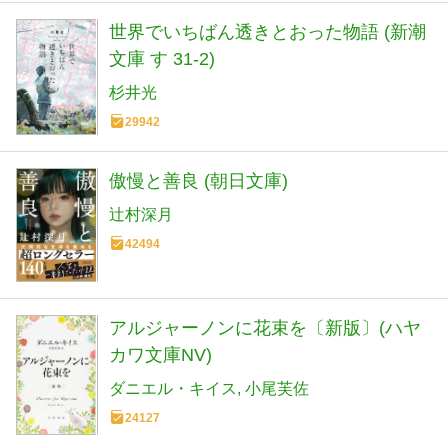
世界でいちばん透きとおった物語 (新潮
文庫 す 31-2)
杉井光
29942
傲慢と善良 (朝日文庫)
辻村深月
42494
アルジャーノンに花束を〔新版〕(ハヤ
カワ文庫NV)
ダニエル・キイス
小尾芙佐
24127