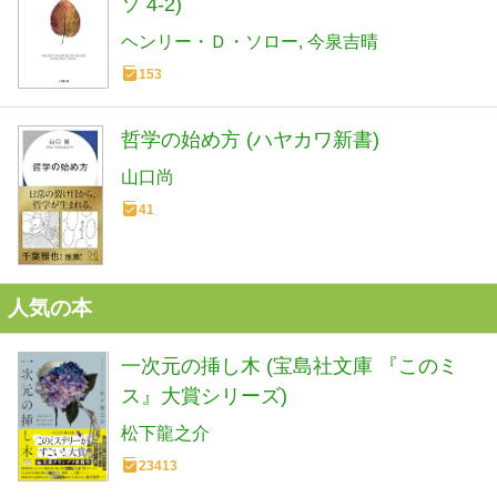
ソ 4-2)
ヘンリー・Ｄ・ソロー
今泉吉晴
153
哲学の始め方 (ハヤカワ新書)
山口尚
41
人気の本
一次元の挿し木 (宝島社文庫 『このミ
ス』大賞シリーズ)
松下龍之介
23413