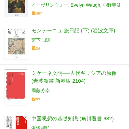
イーヴリンウォー
Evelyn Waugh
小野寺健
407
モンテーニュ 旅日記 (下) (岩波文庫)
宮下志朗
24
ミケーネ文明──古代ギリシアの原像
(岩波新書 新赤版 2104)
周藤芳幸
89
中国思想の基礎知識 (角川選書 682)
湯浅邦弘