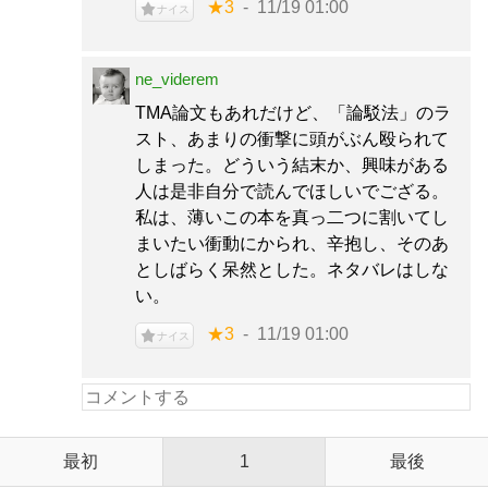
★3
11/19 01:00
ナイス
ne_viderem
TMA論文もあれだけど、「論駁法」のラ
スト、あまりの衝撃に頭がぶん殴られて
しまった。どういう結末か、興味がある
人は是非自分で読んでほしいでござる。
私は、薄いこの本を真っ二つに割いてし
まいたい衝動にかられ、辛抱し、そのあ
としばらく呆然とした。ネタバレはしな
い。
★3
11/19 01:00
ナイス
最初
1
最後