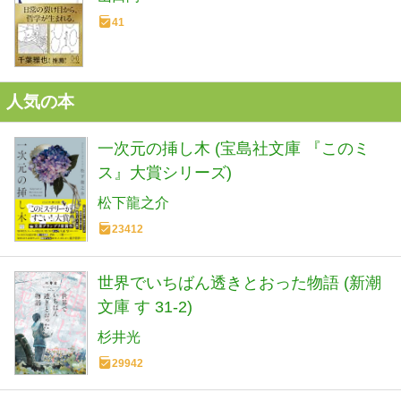
41
人気の本
一次元の挿し木 (宝島社文庫 『このミ
ス』大賞シリーズ)
松下龍之介
23412
世界でいちばん透きとおった物語 (新潮
文庫 す 31-2)
杉井光
29942