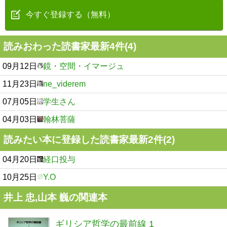
今すぐ登録する（無料）
読みおわった読書家最新4件(4)
09月12日
鏡・空間・イマージュ
11月23日
ne_viderem
07月05日
学生さん
04月03日
翰林菩薩
読みたい本に登録した読書家最新2件(2)
04月20日
経口投与
10月25日
Y.O
井上 忠,山本 巍の関連本
ギリシア哲学の最前線 1