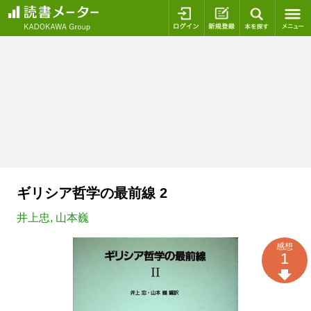
ログイン
新規登録
本を探
ギリシア哲学の最前線 2
井上忠
,
山本巍
感想
1