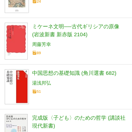
24
ミケーネ文明──古代ギリシアの原像
(岩波新書 新赤版 2104)
周藤芳幸
89
中国思想の基礎知識 (角川選書 682)
湯浅邦弘
51
完成版〈子ども〉のための哲学 (講談社
現代新書)