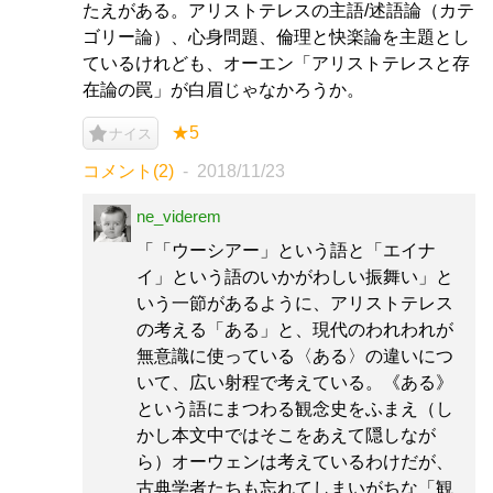
たえがある。アリストテレスの主語/述語論（カテ
ゴリー論）、心身問題、倫理と快楽論を主題とし
ているけれども、オーエン「アリストテレスと存
在論の罠」が白眉じゃなかろうか。
★5
ナイス
コメント(2)
2018/11/23
ne_viderem
「「ウーシアー」という語と「エイナ
イ」という語のいかがわしい振舞い」と
いう一節があるように、アリストテレス
の考える「ある」と、現代のわれわれが
無意識に使っている〈ある〉の違いにつ
いて、広い射程で考えている。《ある》
という語にまつわる観念史をふまえ（し
かし本文中ではそこをあえて隠しなが
ら）オーウェンは考えているわけだが、
古典学者たちも忘れてしまいがちな「観