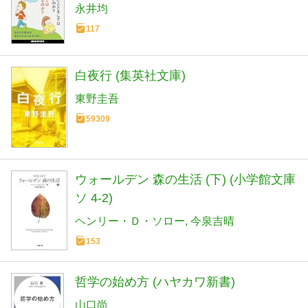
永井均
117
白夜行 (集英社文庫)
東野圭吾
59309
ウォールデン 森の生活 (下) (小学館文庫
ソ 4-2)
ヘンリー・Ｄ・ソロー
今泉吉晴
153
哲学の始め方 (ハヤカワ新書)
山口尚