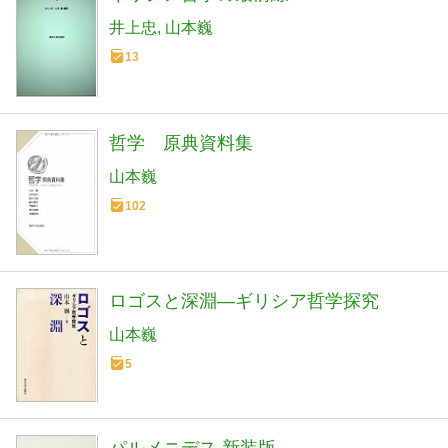
井上忠
山本巍
13
哲学 原典資料集
山本巍
102
ロゴスと深淵―ギリシア哲学探究
山本巍
5
パルメニデス 新装版