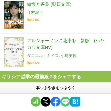
傲慢と善良 (朝日文庫)
辻村深月
42492
アルジャーノンに花束を〔新版〕(ハヤ
カワ文庫NV)
ダニエル・キイス
小尾芙佐
24126
ギリシア哲学の最前線 2をシェアする
本つぶやきをつぶやく