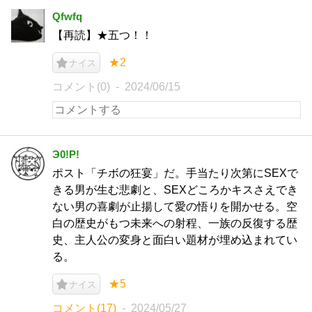
Qfwfq
【再読】★五つ！！
★2
ナイス
コメント(0)
2024/06/15
Э0!P!
ポスト「チボの狂宴」だ。手当たり次第にSEXで
きる男が生む悲劇と、SEXどころかキスさえでき
ない男の喜劇が止揚して愛の悟りを開かせる。空
白の歴史がもつ未来への射程、一族の反復する歴
史、主人公の変身と面白い題材が埋め込まれてい
る。
★5
ナイス
コメント(17)
2024/05/27