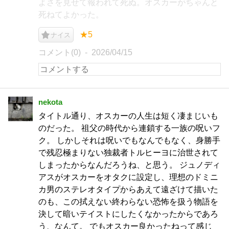
よさを見せて報われて死ぬ。オスカーがちゃんと
死ねてよかった。
★5
ナイス
コメント(0)
2026/04/15
nekota
タイトル通り、オスカーの人生は短く凄まじいも
のだった。 祖父の時代から連鎖する一族の呪いフ
ク。 しかしそれは呪いでもなんでもなく、身勝手
で残忍極まりない独裁者トルヒーヨに治世されて
しまったからなんだろうね、と思う。 ジュノディ
アスがオスカーをオタクに設定し、理想のドミニ
カ男のステレオタイプからあえて遠ざけて描いた
のも、この拭えない終わらない恐怖を扱う物語を
決して暗いテイストにしたくなかったからであろ
う、なんて。 でもオスカー良かったねって感じ