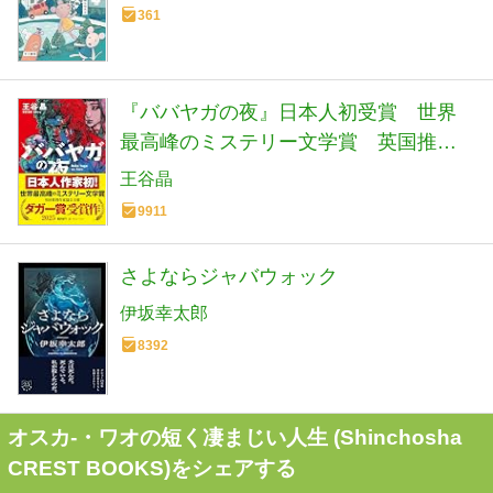
361
『ババヤガの夜』日本人初受賞 世界
最高峰のミステリー文学賞 英国推理
作家協会賞(ダガー賞） (河出文庫 お 46-
王谷晶
1)
9911
さよならジャバウォック
伊坂幸太郎
8392
オスカ-・ワオの短く凄まじい人生 (Shinchosha
CREST BOOKS)をシェアする