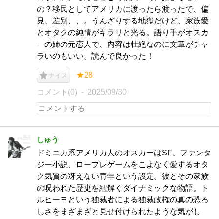
の？移民としてアメリカに渡ったら渡ったで、偏
見、差別、、。うんざりする地獄だけど、家族愛
とオタクの純情がキラリと光る。語り手がオスカ
ーの姉の元恋人で、内容は壮絶なのに文章がチャ
ラいのもいい。読んで良かった！
★28
ナイス
コメント(0)
2025/09/30
しゅう
ドミニカ系アメリカ人のオスカーはSF、ファンタ
ジー小説、ロープレゲームをこよなく愛するオタ
ク気質の冴えない青年という設定。彼とその家族
の呪われた歴史を紐解くダイナミックな物語。ト
ルヒーヨという独裁者による独裁政権の真の恐ろ
しさをまざまざと見せ付けられたような気がし