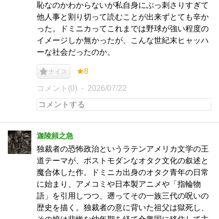
恥なのかわからないが私自身にぶっ刺さりすぎて
他人事と割り切って読むことが出来ずとても辛か
った。ドミニカってこれまでは野球が強い程度の
イメージしか無かったが、こんな世紀末ヒャッハ
ーな社会だったのか。
★8
ナイス
コメント(0)
2026/07/22
迦陵頻之急
独裁者の恐怖政治というラテンアメリカ文学の王
道テーマが、ポストモダンなオタク文化の叙述と
魔合体した作。ドミニカ出身のオタク青年の日常
に始まり、アメコミや日本製アニメや「指輪物
語」を引用しつつ、遡ってその一族三代の呪いの
歴史を描く。独裁者の意に背いた祖父は獄死し、