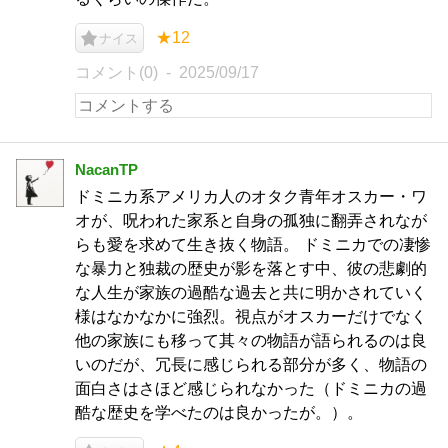
★12
ナイス
コメント(0)
2025/09/17
NacanTP
ドミニカ系アメリカ人のオタク青年オスカー・ワ
オが、呪われた家系と自身の孤独に翻弄されなが
らも愛を求めて生き抜く物語。 ドミニカでの凄惨
な暴力と独裁の歴史が影を落とす中、彼の悲劇的
な人生が家族の過酷な過去と共に明かされていく
様はなかなかに強烈。視点がオスカーだけでなく
他の家族にも移って其々の物語が語られるのは良
いのだが、冗長に感じられる部分が多く、物語の
面白さはさほど感じられなかった（ドミニカの過
酷な歴史を学べたのは良かったが。）。