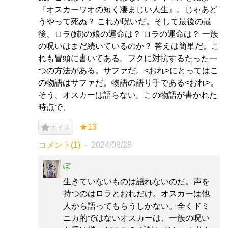
『オスカーワオの短く凄まじい人生』。じゃあど
うやって死ぬ？ これが呪いだ。そして最後の最
後、ロラ(姉)の娘の運命は？ ロラの運命は？ 一族
の呪いはまだ続いているのか？ 答えは簡単だ。こ
れも冒頭に書いてある。フクに対抗するたった一
つの方法がある。サファだ。<おれ>にとってはこ
の物語はサファだ。物語の語り手である<おれ>。
そう、オスカーは語らない。この物語が書かれた
時点で、
★13
ナイス
コメント(1)
2024/08/28
ぽ
生きていないものは語れないのだ。声を
持つのはロラとおれだけ。オスカーは他
人から語ってもらうしかない。全くドミ
ニカ的ではないオスカーは、一族の呪い