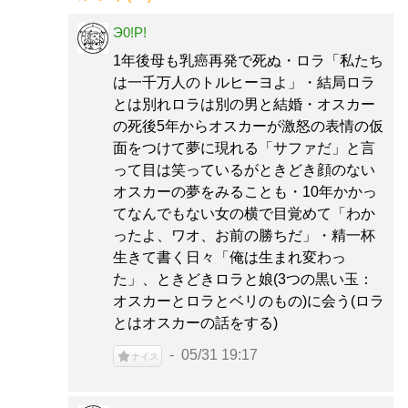
Э0!P!
1年後母も乳癌再発で死ぬ・ロラ「私たち
は一千万人のトルヒーヨよ」・結局ロラ
とは別れロラは別の男と結婚・オスカー
の死後5年からオスカーが激怒の表情の仮
面をつけて夢に現れる「サファだ」と言
って目は笑っているがときどき顔のない
オスカーの夢をみることも・10年かかっ
てなんでもない女の横で目覚めて「わか
ったよ、ワオ、お前の勝ちだ」・精一杯
生きて書く日々「俺は生まれ変わっ
た」、ときどきロラと娘(3つの黒い玉：
オスカーとロラとベリのもの)に会う(ロラ
とはオスカーの話をする)
05/31 19:17
ナイス