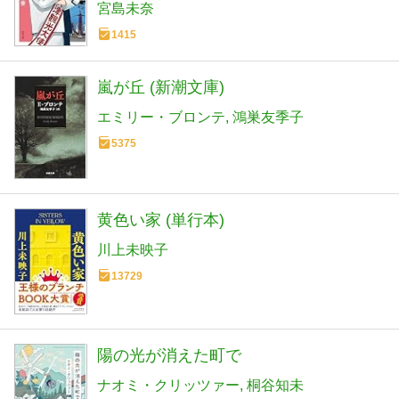
宮島未奈
1415
嵐が丘 (新潮文庫)
エミリー・ブロンテ
鴻巣友季子
5375
黄色い家 (単行本)
川上未映子
13729
陽の光が消えた町で
ナオミ・クリッツァー
桐谷知未