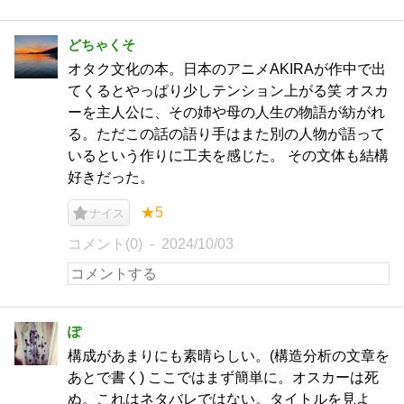
どちゃくそ
オタク文化の本。日本のアニメAKIRAが作中で出
てくるとやっぱり少しテンション上がる笑 オスカ
ーを主人公に、その姉や母の人生の物語が紡がれ
る。ただこの話の語り手はまた別の人物が語って
いるという作りに工夫を感じた。 その文体も結構
好きだった。
★5
ナイス
コメント(0)
2024/10/03
ぽ
構成があまりにも素晴らしい。(構造分析の文章を
あとで書く) ここではまず簡単に。オスカーは死
ぬ。これはネタバレではない。タイトルを見よ