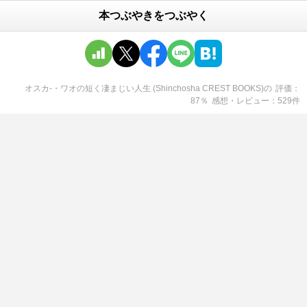
本つぶやきをつぶやく
オスカ-・ワオの短く凄まじい人生 (Shinchosha CREST BOOKS)
の
評価
87
％
感想・レビュー
529
件