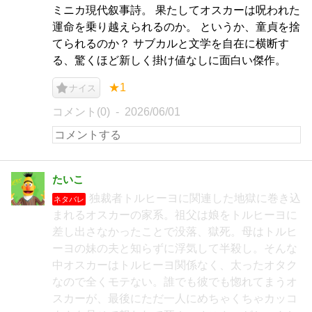
ミニカ現代叙事詩。 果たしてオスカーは呪われた
運命を乗り越えられるのか。 というか、童貞を捨
てられるのか？ サブカルと文学を自在に横断す
る、驚くほど新しく掛け値なしに面白い傑作。
★1
ナイス
コメント(0)
2026/06/01
たいこ
独裁者トルヒーヨに関連した地獄に巻き込
ネタバレ
まれるオスカーの家系。祖父は娘をトルヒーヨに
差し出さなかったことで没落、獄死。母はトルヒ
ーヨの妹の夫と知らずに浮気して半殺し。そんな
中オスカーはトルヒーヨ関係なく、太ったオタク
なので全くモテない。誰でも彼でも惚れてまうオ
スカーが、最後にただ一人にめちゃくちゃカッコ