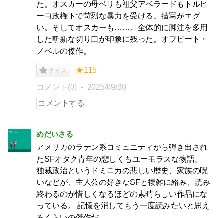
た。オスカーの母ベリも祖父アベラードもトルヒ
ーヨ政権下で苛烈な暴力を受ける。描写がエグ
い。そしてオスカーも……。全体的に脚注を多用
した斬新な切り口が印象に残った。オフビート・
ノベルの傑作。
★115
ナイス
コメント(0)
2025/09/30
めだいさる
アメリカのラテン系コミュニティから弾き出され
たSFオタク青年の悲しくもユーモラスな物語。
独裁政治というドミニカの悲しい歴史、家族の呪
いなどが、主人公の好きなSFと複雑に絡み、読み
終わるのが惜しくなるほどの素晴らしい作品にな
っている。 記憶を消してもう一度読みたいと思え
るくらいの傑作だ。