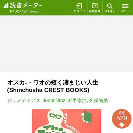
ログイン
新規登録
本を探
オスカ-・ワオの短く凄まじい人生
(Shinchosha CREST BOOKS)
ジュノディアス
,
Junot Diaz
,
都甲幸治
,
久保尚美
感想
529