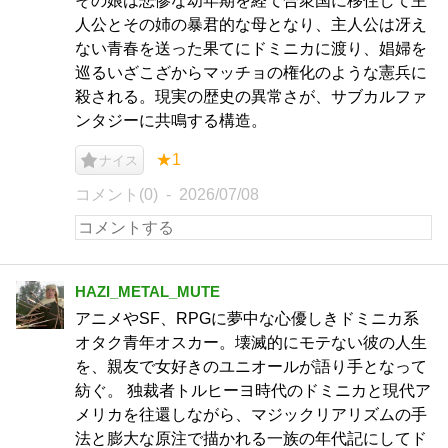
その娘は悲惨な幼年期を経て合衆国に移住して主
人公とその姉の暴君的な母となり、主人公は冴え
ない青春を送った果てにドミニカに渡り、娼婦を
巡るいざこざからマッチョの権化のような憲兵に
殺される。現実の歴史の異常さが、サブカルファ
ンタジーに共鳴する構造。
★1
ナイス
コメント(0)
2026/07/08
HAZI_METAL_MUTE
アニメやSF、RPGに夢中な心優しきドミニカ系
オタク青年オスカー。壊滅的にモテない彼の人生
を、親友で女好きのユニオールが語り手となって
紡ぐ。 独裁者トルヒーヨ時代のドミニカと現代ア
メリカを往還しながら、マジックリアリズムの手
法と膨大な原注で描かれる一族の年代記にしてド