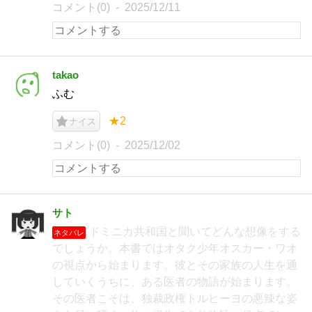
コメント(0)
2025/12/11
takao
ふむ
★2
ナイス
コメント(0)
2025/12/02
サト
ドミニカ共和国と聞いてどんな想像をする
ネタバレ
でしょうか。本書ではオタク少年オスカー・ワオ
の視点から始まります。彼とその家族の人生を通
していくうちに、ある医者の物語が始まります。
その医者こそは、独裁政権トルヒーヨの悪辣な姿