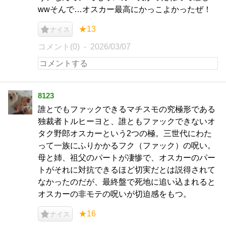
wwそんで…オスカー最高にかっこよかったぜ！
★13
ナイス
コメント(0)
2026/03/07
8123
誰とでもファックできるマチスモの究極形である
独裁者トルヒーヨと、誰ともファックできないオ
タク野郎オスカーという2つの極。三世代にわた
って一族にふりかかるフク（ファック）の呪い。
母と姉、祖父のパートが凄惨で、オスカーのパー
トがそれに対抗できるほど切実だとは説得されて
なかったのだが、最終盤で死地に追い込まれると
オスカーの非モテの呪いが切迫感をもつ。
★16
ナイス