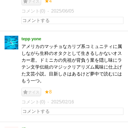
★4
ナイス
コメント(0)
2025/06/05
tepp yone
アメリカのマッチョなカリブ系コミュニティに属
しながら生粋のオタクとして生きるしかないオス
カー君。ドミニカの先祖が背負う業を隠し味にラ
テン文学伝統のマジックリアリズム風味に仕上げ
た文芸小説。目新しさはあるけど夢中で読むには
もう一つ。
★8
ナイス
コメント(0)
2025/02/16