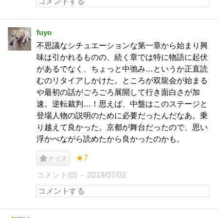
fuyo
不思議なシチュエーションな第一章から始まり興
味は引かれるものの、続く章では特に物語に起伏
があるでなく、ちょっと中弛み…というか正直読
むのリタイアしかけた。ところが双龍会が始まる
や最初の話がごろごろ展開して行き面白さが加
速。逆転裁判…！思えば、中盤はこのステージと
登場人物の説明のために必要だったんだなあ。乗
り越えて良かった。京都が舞台だったので、思い
浮かべながら読めたから良かったのかも。
★7
ナイス
コメント(0)
2019/07/02