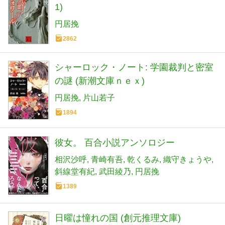
1)
円居挽
2862
シャーロック・ノート: 学園裁判と密室
の謎 (新潮文庫ｎｅｘ)
円居挽
片山若子
1894
彼女。 百合小説アンソロジー
相沢沙呼
青崎有吾
乾くるみ
織守きょうや
斜線堂有紀
武田綾乃
円居挽
1389
日曜は憧れの国 (創元推理文庫)