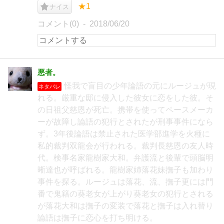
★1
ナイス
コメント(0)
2018/06/20
悪者。
怪我で盲目の少年論語の元にルージュが現
ネタバレ
れる。厳重な邸に侵入した彼女に恋をした彼。そ
の日祖父慈恩が死亡。携帯を使ってペースメーカ
ーが故障し論語の犯行とされたが刑事事件になら
ず。3年後論語は禁止された医学部進学を火種に
私的裁判双龍会が行われる。裁判長慈恩の友人時
代。検事名家龍樹家大和。弁護流と後輩で頭脳明
晰達也が呼ばれる。龍樹家姉落花妹撫子も加わり
事件を探る。ルージュは落花、流、撫子更には門
番で鬼籍の葵老女が上がり葵老女の犯行とされる
が落花大和は撫子の変装で落花と撫子は入れ替り
論語は撫子に恋心を打ち明ける。