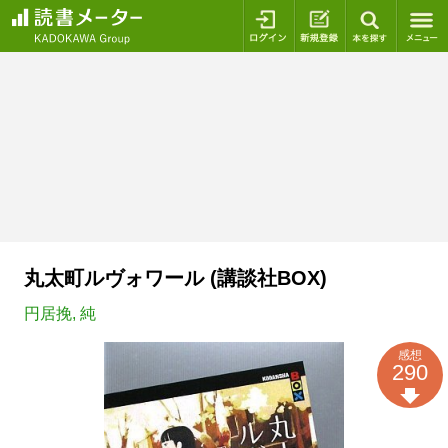
ログイン
新規登録
本を探
丸太町ルヴォワール (講談社BOX)
円居挽
,
純
感想
290