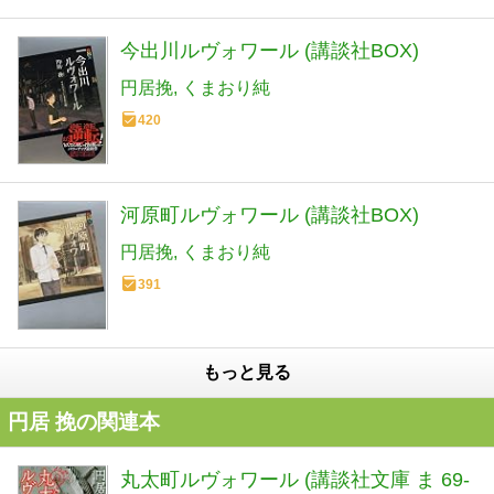
今出川ルヴォワール (講談社BOX)
円居挽
くまおり純
420
河原町ルヴォワール (講談社BOX)
円居挽
くまおり純
391
もっと見る
円居 挽の関連本
丸太町ルヴォワール (講談社文庫 ま 69-