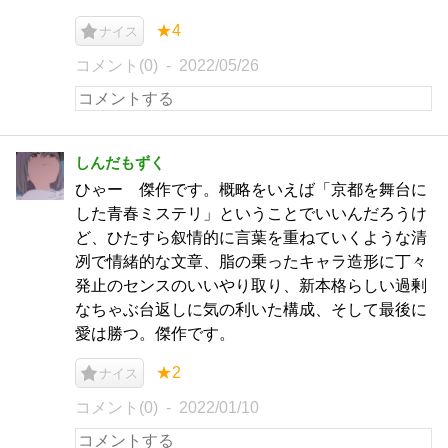
★4
ナイス
コメント(0)
2022/05/26
しんだもずく
ひゃー 傑作です。概略をいえば「京都を舞台に
した青春ミステリ」ということでいいんだろうけ
ど、ひたすら叙情的に言葉を重ねていくような清
冽で情緒的な文章、脂の乗ったキャラ造形に丁々
発止のセンスのいいやり取り、新本格らしい過剰
なちゃぶ台返しに気の利いた構成、そして最後に
愛は勝つ。傑作です。
★2
ナイス
コメント(0)
2022/01/10