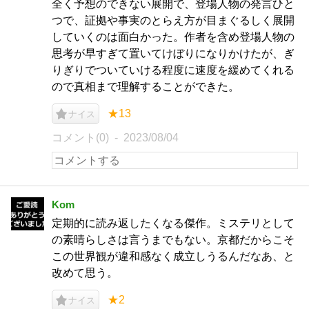
全く予想のできない展開で、登場人物の発言ひと
つで、証拠や事実のとらえ方が目まぐるしく展開
していくのは面白かった。作者を含め登場人物の
思考が早すぎて置いてけぼりになりかけたが、ぎ
りぎりでついていける程度に速度を緩めてくれる
ので真相まで理解することができた。
★13
ナイス
コメント(0)
2023/08/04
Kom
定期的に読み返したくなる傑作。ミステリとして
の素晴らしさは言うまでもない。京都だからこそ
この世界観が違和感なく成立しうるんだなあ、と
改めて思う。
★2
ナイス