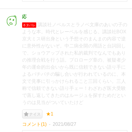
応
講談社ノベルスとラノベ文庫のあいの子の
ネタバレ
ような本。時代とレーベルを感じる。講談社BOX
京大ミス研出身という予想そのまんまの内容で逆
に意外性がないぞ。中二病全開の用語と台詞回し
で、ショウアップされた私的裁判でなんでもあり
の推理合戦を行う話。プロローグ章の、被疑者少
年の運命的出会いから既に信頼できない語り手に
よるバチバチの騙し合いが行われているのに、本
文で見事に引っかけられること三回くらい。三人
称で信頼できない語り手ェー！わざわざ医大受験
で蒸し返してきたのはルージュを探すためだとい
うのは見当がついていたけど
★1
ナイス
コメント(1)
2021/08/27