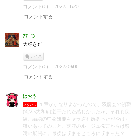
コメント(0)
2022/11/20
77゜3
大好きだ
ナイス
コメント(0)
2022/09/06
はおう
１章がかなりよかったので、双龍会の初戦
ネタバレ
(流VS大和)は若干だれた感じがしたが、それも伏
線。論語の中盤無能キャラ違和感あったがやはり
狙いあってのこと。落花のルージュ発言からは怒
濤の展開に。最後は収まるところに収まった？