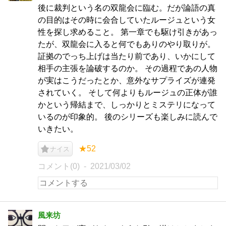
後に裁判という名の双龍会に臨む。だが論語の真
の目的はその時に会合していたルージュという女
性を探し求めること。 第一章でも駆け引きがあっ
たが、双龍会に入ると何でもありのやり取りが。
証拠のでっち上げは当たり前であり、いかにして
相手の主張を論破するのか。 その過程であの人物
が実はこうだったとか、意外なサプライズが連発
されていく。 そして何よりもルージュの正体が誰
かという帰結まで、しっかりとミステリになって
いるのが印象的。 後のシリーズも楽しみに読んで
いきたい。
★52
ナイス
コメント(0)
2021/03/02
風来坊