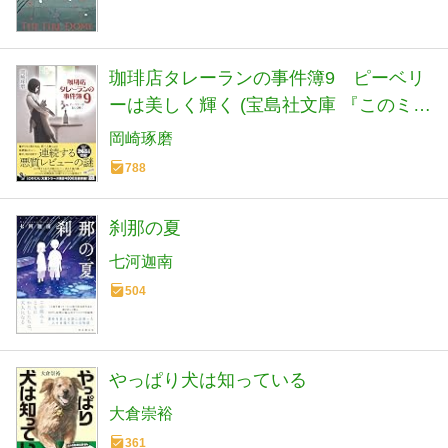
珈琲店タレーランの事件簿9 ピーベリ
ーは美しく輝く (宝島社文庫 『このミ
ス』大賞シリーズ)
岡崎琢磨
788
刹那の夏
七河迦南
504
やっぱり犬は知っている
大倉崇裕
361