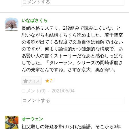
いなばさくら
長編本格ミステリ。2段組みで読みにくいな、と
思いながらも結構すらすら読めました。若干架空
の名称が出てくる程度で文章自体は難解ではない
のですが、何より論理的かつ独創的な構成で、あ
あ賢い人の書くストーリーだなあと感心しっぱな
しでした。「タレーラン」シリーズの岡崎琢磨さ
んの先輩なんですね。さすが京大、奥が深い。
★7
ナイス
コメント(0)
2021/05/04
オーウェン
祖父殺しの嫌疑を掛けられた論語。そこから3年