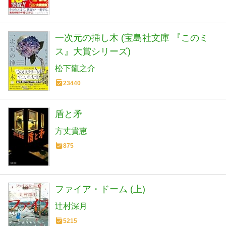
一次元の挿し木 (宝島社文庫 『このミ
ス』大賞シリーズ)
松下龍之介
23440
盾と矛
方丈貴恵
875
ファイア・ドーム (上)
辻村深月
5215