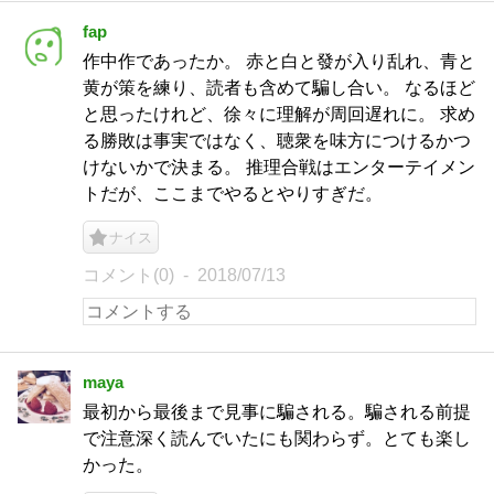
fap
作中作であったか。 赤と白と發が入り乱れ、青と
黄が策を練り、読者も含めて騙し合い。 なるほど
と思ったけれど、徐々に理解が周回遅れに。 求め
る勝敗は事実ではなく、聴衆を味方につけるかつ
けないかで決まる。 推理合戦はエンターテイメン
トだが、ここまでやるとやりすぎだ。
ナイス
コメント(0)
2018/07/13
maya
最初から最後まで見事に騙される。騙される前提
で注意深く読んでいたにも関わらず。とても楽し
かった。