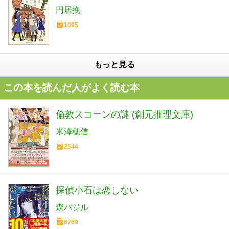
円居挽
1095
もっと見る
この本を読んだ人がよく読む本
倫敦スコーンの謎 (創元推理文庫)
米澤穂信
2544
探偵小石は恋しない
森バジル
6769