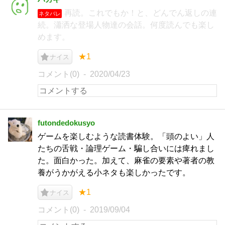
再読。これでもか！と、どんでん返しの連
ネタバレ
続。瀟洒な登場人物達の会話。何度読んでも楽し
めます。
★1
ナイス
コメント(0)
2020/04/23
futondedokusyo
ゲームを楽しむような読書体験。「頭のよい」人
たちの舌戦・論理ゲーム・騙し合いには痺れまし
た。面白かった。加えて、麻雀の要素や著者の教
養がうかがえる小ネタも楽しかったです。
★1
ナイス
コメント(0)
2019/09/04