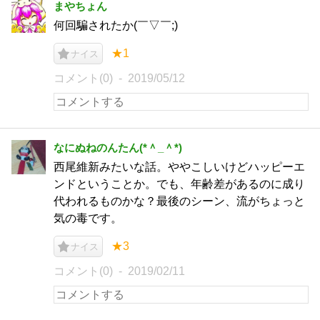
まやちょん
何回騙されたか(￣▽￣;)
★1
ナイス
コメント(0)
2019/05/12
なにぬねのんたん(*＾_＾*)
西尾維新みたいな話。ややこしいけどハッピーエ
ンドということか。でも、年齢差があるのに成り
代われるものかな？最後のシーン、流がちょっと
気の毒です。
★3
ナイス
コメント(0)
2019/02/11