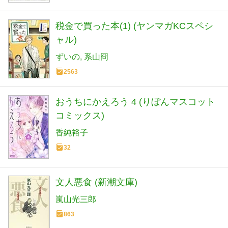
税金で買った本(1) (ヤンマガKCスペシ
ャル)
ずいの
系山冏
2563
おうちにかえろう 4 (りぼんマスコット
コミックス)
香純裕子
32
文人悪食 (新潮文庫)
嵐山光三郎
863