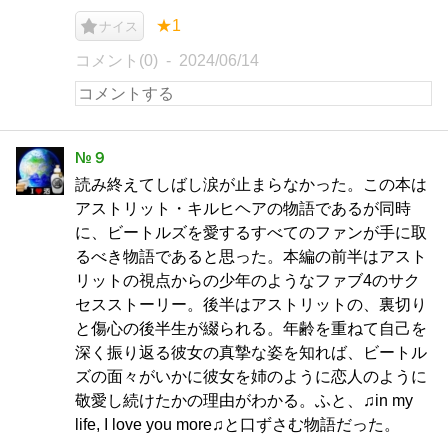
★1
ナイス
コメント(0)
2024/06/14
№９
読み終えてしばし涙が止まらなかった。この本は
アストリット・キルヒヘアの物語であるが同時
に、ビートルズを愛するすべてのファンが手に取
るべき物語であると思った。本編の前半はアスト
リットの視点からの少年のようなファブ4のサク
セスストーリー。後半はアストリットの、裏切り
と傷心の後半生が綴られる。年齢を重ねて自己を
深く振り返る彼女の真摯な姿を知れば、ビートル
ズの面々がいかに彼女を姉のように恋人のように
敬愛し続けたかの理由がわかる。ふと、♫in my
life, I love you more♫と口ずさむ物語だった。