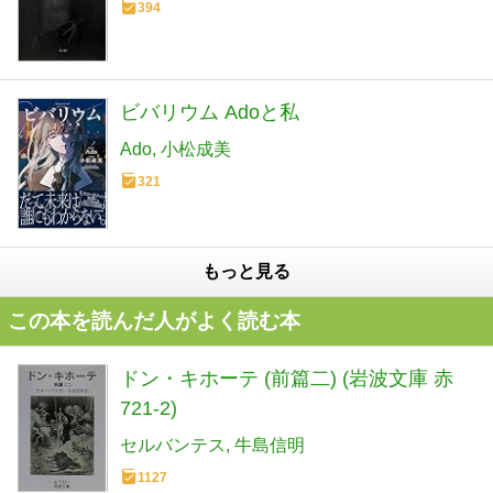
394
ビバリウム Adoと私
Ado
小松成美
321
もっと見る
この本を読んだ人がよく読む本
ドン・キホーテ (前篇二) (岩波文庫 赤
721-2)
セルバンテス
牛島信明
1127