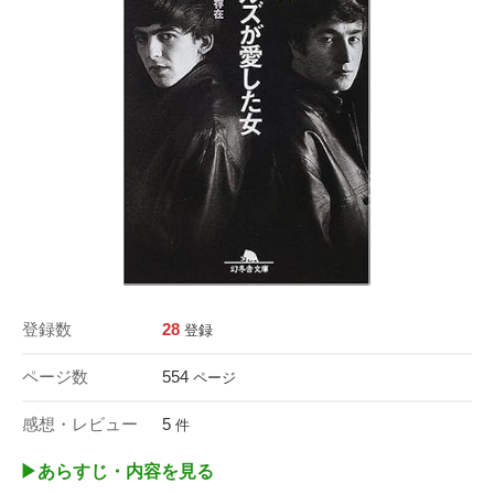
登録数
28
登録
ページ数
554
ページ
感想・レビュー
5
件
▶︎あらすじ・内容を見る