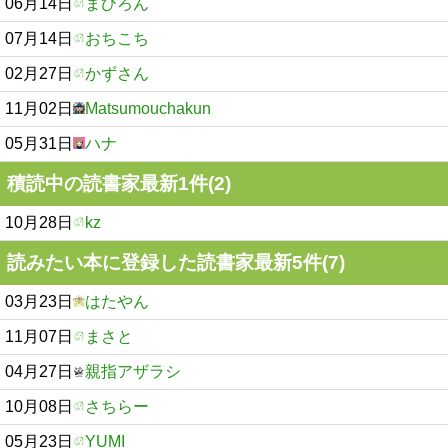
06月14日
まひろん
07月14日
おちこち
02月27日
かずさん
11月02日
Matsumouchakun
05月31日
ハナ
積読中の読書家最新1件(2)
10月28日
kz
読みたい本に登録した読書家最新5件(7)
03月23日
はたやん
11月07日
まさと
04月27日
親指アザラシ
10月08日
さちらー
05月23日
YUMI