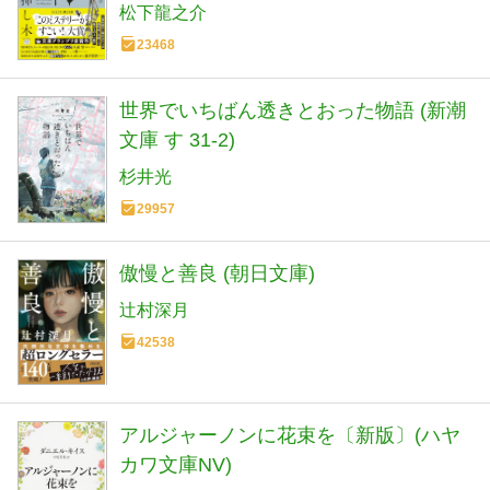
松下龍之介
23468
世界でいちばん透きとおった物語 (新潮
文庫 す 31-2)
杉井光
29957
傲慢と善良 (朝日文庫)
辻村深月
42538
アルジャーノンに花束を〔新版〕(ハヤ
カワ文庫NV)