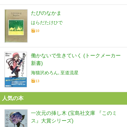
たびのなかま
はらだたけひで
10
働かないで生きていく (トークメーカー
新書)
海猫沢めろん
至道流星
13
人気の本
一次元の挿し木 (宝島社文庫 『このミ
ス』大賞シリーズ)