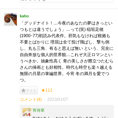
kaho
「グッドナイト！…今夜のあなたの夢はきっとい
つもとは違うでしょう」…って(笑) 稲垣足穂
(1900ｰ77)初読み代表作。邪気もなければ根拠も
不要とばかりに 理屈は全て投げ飛ばし、撃ち倒
し、丸も三角、有ると思えば無い という、完全に
自由奔放な個人的世界観…これぞ大正ロマンとい
うべきか。抽象性高く 青の美しさが際立つたむら
さんの挿画とも好相性。時代も時空も楽々越える
無限の月星の掌編世界。今宵 冬の満月を愛でつ
つ。
★111
ナイス
コメント(4)
2023/01/07
宵待草