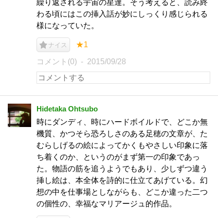
繰り返される宇宙の星達。そう考えると、読み終
わる頃にはこの挿入話が妙にしっくり感じられる
様になっていた。
★1
ナイス
コメント(0)
2015/09/28
Hidetaka Ohtsubo
時にダンディ、時にハードボイルドで、どこか無
機質、かつそら恐ろしさのある足穂の文章が、た
むらしげるの絵によってかくもやさしい印象に落
ち着くのか、というのがまず第一の印象であっ
た。物語の筋を追うようでもあり、少しずつ違う
挿し絵は、本全体を詩的に仕立てあげている。幻
想の中を仕事場としながらも、どこか違った二つ
の個性の、幸福なマリアージュ的作品。