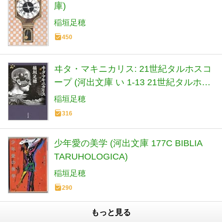
庫)
稲垣足穂
450
ヰタ・マキニカリス: 21世紀タルホスコ
ープ (河出文庫 い 1-13 21世紀タルホス
コープ)
稲垣足穂
316
少年愛の美学 (河出文庫 177C BIBLIA
TARUHOLOGICA)
稲垣足穂
290
もっと見る