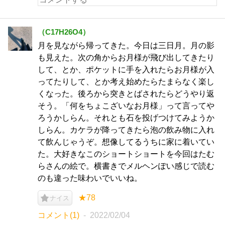
（C17H26O4）
月を見ながら帰ってきた。今日は三日月。月の影
も見えた。次の角からお月様が飛び出してきたり
して、とか、ポケットに手を入れたらお月様が入
ってたりして、とか考え始めたらたまらなく楽し
くなった。後ろから突きとばされたらどうやり返
そう。「何をちょこざいなお月様」って言ってや
ろうかしらん。それとも石を投げつけてみようか
しらん。カケラが降ってきたら泡の飲み物に入れ
て飲んじゃうぞ。想像してるうちに家に着いてい
た。大好きなこのショートショートを今回はたむ
らさんの絵で。横書きでメルヘンぽい感じで読む
のも違った味わいでいいね。
★78
ナイス
コメント(1)
2022/02/04