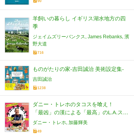
90
羊飼いの暮らし イギリス湖水地方の四
季
ジェイムズリーバンクス
James Rebanks
濱
野大道
716
ものがたりの家-吉田誠治 美術設定集-
吉田誠治
1238
ダニー・トレホのタコスを喰え！
「最凶」の漢による「最高」のL.A.スタ
イル・メキシカン・レシピ75
ダニー・トレホ
加藤輝美
49