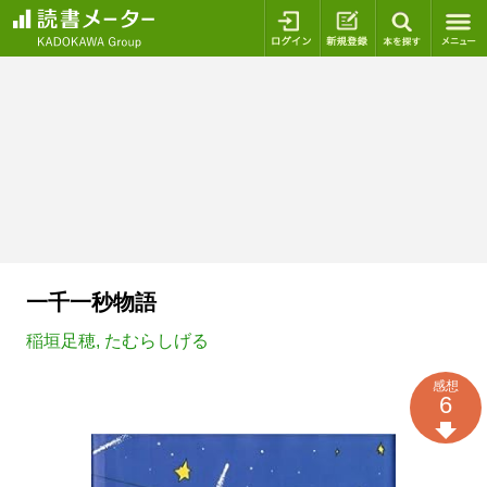
ログイン
新規登録
本を探
一千一秒物語
稲垣足穂
,
たむらしげる
感想
6