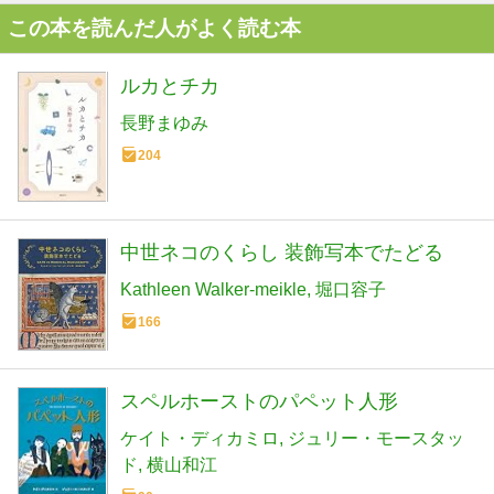
この本を読んだ人がよく読む本
ルカとチカ
長野まゆみ
204
中世ネコのくらし 装飾写本でたどる
Kathleen Walker-meikle
堀口容子
166
スペルホーストのパペット人形
ケイト・ディカミロ
ジュリー・モースタッ
ド
横山和江