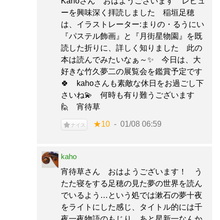
Kahoさん おはようございます レビュ
ーを興味深く拝読しました 稲垣足穂
は、イラストレーター:まりの・るうにい
『パステル飾画』と『月街星物園』を既
読した折りに、詳しく知りました 此の
本は読んでみたいなぁ～✨ 今日は、大
好きな竹久夢二の展覧会を鑑賞予定です
🍀 kahoさんも素敵な休日をお過ごし下
さいね💫 何時も有り難うございます
🙋 宵待草
★10
01/08 06:59
ナイス
kaho
宵待草さん おはようございます！ う
たた寝をする足穂の見た夢の世界を読ん
でいるよう…という処では漱石の夢十夜
をライトにした感じ、タイトル的には千
夜一夜物語のもじり、あと星新一なんか