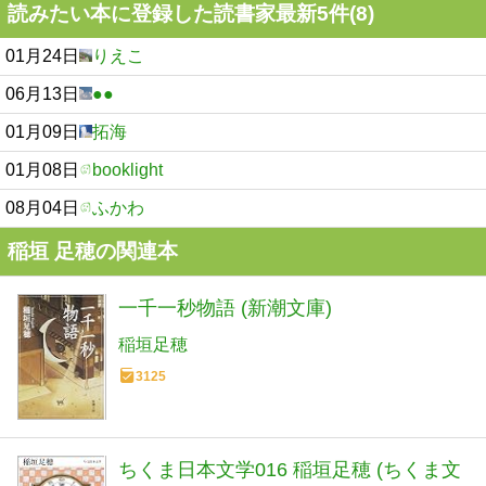
読みたい本に登録した読書家最新5件(8)
01月24日
りえこ
06月13日
●●
01月09日
拓海
01月08日
booklight
08月04日
ふかわ
稲垣 足穂の関連本
一千一秒物語 (新潮文庫)
稲垣足穂
3125
ちくま日本文学016 稲垣足穂 (ちくま文