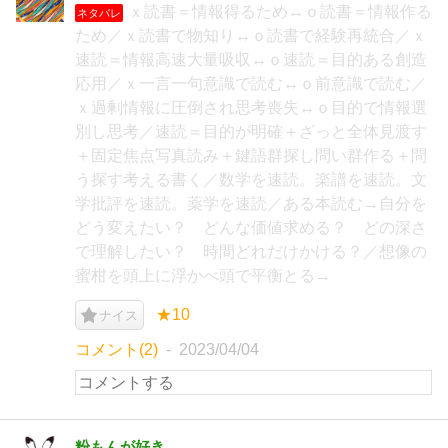
ｘ読書＝情報得るため↔ｏ読書＝情報作る
ネタバレ
ため／ｘ読書で物知り↔ｏ読書で経験再統合／ｘ
速読＝情報高速大量吸収↔ｏ速読＝目的ある創造
応用／ｘ一言一句意識で読む↔ｏ前意識で読む／
ｘ過剰情報に圧倒され思考喪失↔ｏ目的で情報選
別し思考／速読＝目的が明確＋ざっと全体見渡す
＋固定焦点写真読み＋鍵語群探し問い群作る＋問
う探す考える書く／数学を速読。楽譜を速読。文
学批評を速読。薬学を速読／ある本読む→自分を
どう変えたい？ どんな価値求める？ どの深さ
で理解したい？ 時間どれだけかける？／想像の
蜜柑を頭上に浮かべ頭で平衡とる→
★10
ナイス
コメント(2)
2023/04/04
粉もんが好き