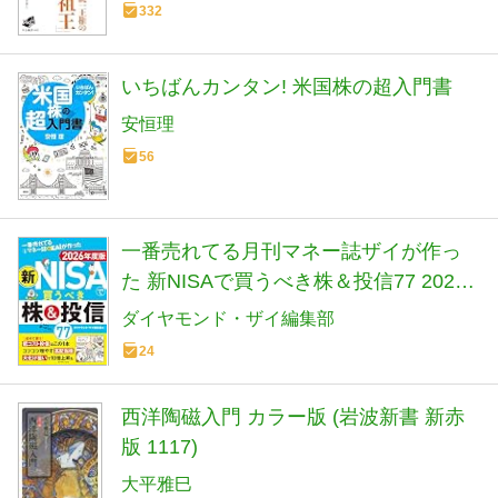
332
いちばんカンタン! 米国株の超入門書
安恒理
56
一番売れてる月刊マネー誌ザイが作っ
た 新NISAで買うべき株＆投信77 2026
年度版
ダイヤモンド・ザイ編集部
24
西洋陶磁入門 カラー版 (岩波新書 新赤
版 1117)
大平雅巳