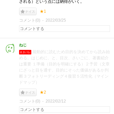
される）という点には納得がいく。
★1
ナイス
コメント(0)
2022/03/25
ねじ
能動的に読むため目的を決めてから読み始
ネタバレ
める。はじめに、と、目次、さいごに、著書紹介
は重要 １準備（目的を明確にする）２予習（文章
にざっと目を通す、目的にそった価値があるか判
断３フォトリーディング４復習５活性化（マイン
ドマップ）
★2
ナイス
コメント(0)
2022/02/12