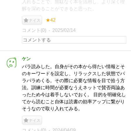
入れることで、無駄なく本を活用し、より深く理
解を深めることができると思った。
★42
ナイス
コメント(0)
2025/02/14
ケン
パラ読みした。自身がその本から得たい情報とそ
のキーワードを設定し、リラックスした状態でパ
ラパラめくる。その際に必要な情報を目で拾う方
法。訓練に時間が必要なうえネットで賛否両論あ
ったため今は着手しないでおく。 目的を明確化し
てから読むこと自体は読書の効率アップに繋がり
そうなので取り入れてみる。
ナイス
コメント(0)
2024/04/09