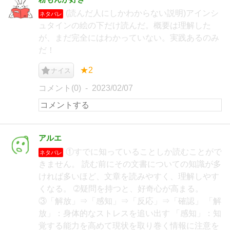
(読んだ人にしかわからない説明)アインシ
ネタバレ
ュタインの絵の下だけ読んだ。概要は理解した
が、まだ完全にはわかっていない。実践あるのみ
だ！
★2
ナイス
コメント(0)
2023/02/07
アルエ
①すでに知っていることしか読むことがで
ネタバレ
きません。 読む前にその文書についての知識が多
ければ多いほど、文章を読みやすく、理解しやす
くなる。 ➁疑問を持つと、好奇心が高まる。
③「解放」⇒「感知」⇒「反応」⇒「確認」 「解
放」：身体的なストレスを追い出す 「感知」：知
覚する能力を高めて現状を取り巻く情報に注意を