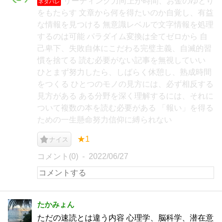
リーディング力向上が時間、お金のゆとり
ネタバレ
をもたらす 文章から何を得たいのか自覚し、有益
な情報を見つける 無意識レベルで文字情報を処理
するのは可能 パラダイム変換は全てゼロから 自
己卑下、失敗自体にこだわる完璧主義、自滅的習
慣を捨てる 読む必要がない記事を無視していい
ひとまず努力したら、しばらく休憩し、熟成時間
をつくる ひとつのモノの見方には、必ず相反する
見方がある ある分野を深く理解するには、それに
ついて複数の本を読む必要がある 「報い」を得る
ための一生懸命努力信仰に縛られない
★1
ナイス
コメント(0)
2022/06/27
たかみょん
ただの速読とは違う内容 心理学、脳科学、潜在意