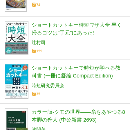
74
ショートカットキー時短ワザ大全 早く
帰るコツは"手元"にあった!
辻村司
159
ショートカットキーで時短が学べる教
科書 (一冊に凝縮 Compact Edition)
時短研究委員会
35
カラー版-クモの世界――糸をあやつる8
本脚の狩人 (中公新書 2693)
浅間茂