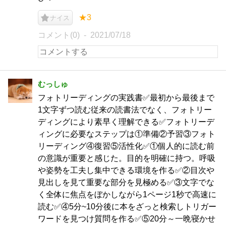
★3
ナイス
コメント(0)
2021/07/18
むっしゅ
フォトリーディングの実践書✅最初から最後まで
1文字ずつ読む従来の読書法でなく、フォトリー
ディングにより素早く理解できる✅フォトリーデ
ィングに必要なステップは①準備②予習③フォト
リーディング④復習⑤活性化✅①個人的に読む前
の意識が重要と感じた。目的を明確に持つ。呼吸
や姿勢を工夫し集中できる環境を作る✅②目次や
見出しを見て重要な部分を見極める✅③文字でな
く全体に焦点をぼかしながら1ページ1秒で高速に
読む✅④5分~10分後に本をざっと検索しトリガー
ワードを見つけ質問を作る✅⑤20分～一晩寝かせ