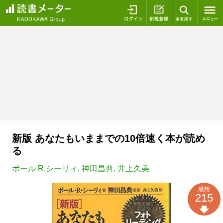
ログイン
新規登録
本を探
新版 あなたもいままでの10倍速く本が読め
る
ポール R.シーリィ
,
神田昌典
,
井上久美
感想
215