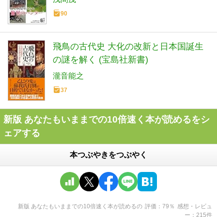
90
飛鳥の古代史 大化の改新と日本国誕生
の謎を解く (宝島社新書)
瀧音能之
37
新版 あなたもいままでの10倍速く本が読めるをシ
ェアする
本つぶやきをつぶやく
新版 あなたもいままでの10倍速く本が読める
の
評価
79
％
感想・レビュ
ー
215
件