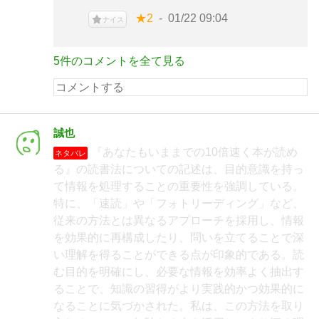
★2
01/22 09:04
ナイス
5件のコメントを全て見る
誠也
『あなたもいままでの10倍速く本が読め
ネタバレ
る』の読書法についての記述は、目的意識を持っ
て情報を処理することの重要性を強調している。
特に、「速読」や「フォトリーディング」など、
従来の方法とは異なるアプローチを採用し、情報
を効果的に再構成したり、問いを立てることで深
い理解を得ることができる点が印象的である。読
む目的を明確にし、必要な情報を効率よく抽出す
ることで、知識の習得がより実践的かつ効果的に
なることに気づかされた。私は、この方法を取り