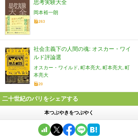
思考実験大全
岡本裕一朗
263
社会主義下の人間の魂: オスカー・ワイ
ルド評論選
オスカー・ワイルド
町本亮大
町本亮大
町
本亮大
20
二十世紀のパリをシェアする
本つぶやきをつぶやく