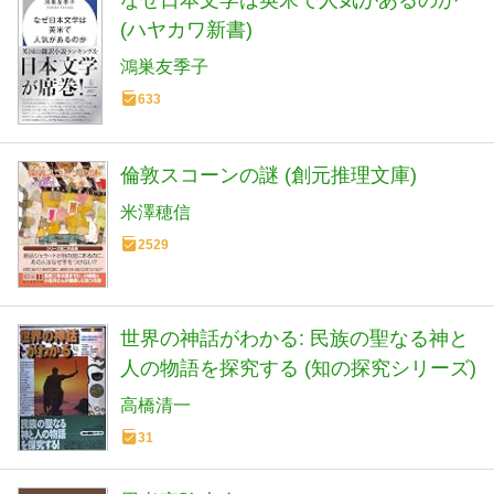
なぜ日本文学は英米で人気があるのか
(ハヤカワ新書)
鴻巣友季子
633
倫敦スコーンの謎 (創元推理文庫)
米澤穂信
2529
世界の神話がわかる: 民族の聖なる神と
人の物語を探究する (知の探究シリーズ)
高橋清一
31