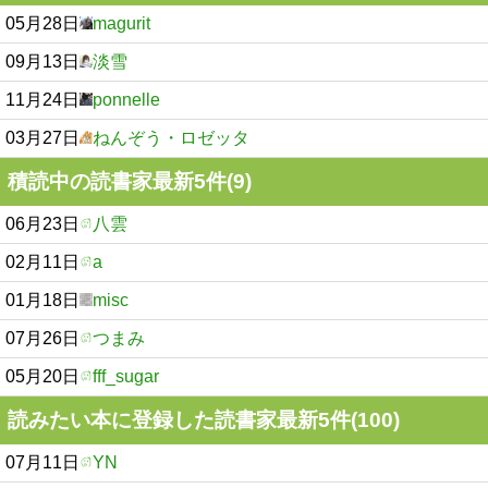
05月28日
magurit
09月13日
淡雪
11月24日
ponnelle
03月27日
ねんぞう・ロゼッタ
積読中の読書家最新5件(9)
06月23日
八雲
02月11日
a
01月18日
misc
07月26日
つまみ
05月20日
fff_sugar
読みたい本に登録した読書家最新5件(100)
07月11日
YN