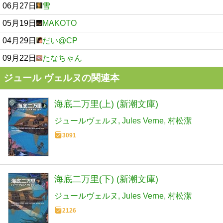
06月27日
雪
05月19日
MAKOTO
04月29日
だい@CP
09月22日
たなちゃん
ジュール ヴェルヌの関連本
海底二万里(上) (新潮文庫)
ジュールヴェルヌ
Jules Verne
村松潔
3091
海底二万里(下) (新潮文庫)
ジュールヴェルヌ
Jules Verne
村松潔
2126