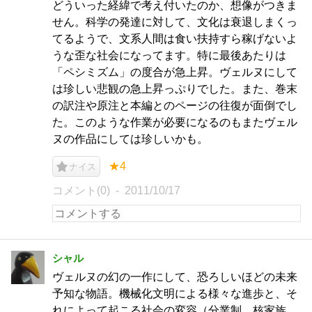
どういった経緯で考え付いたのか、想像がつきま
せん。科学の発達に対して、文化は衰退しまくっ
てるようで、文系人間は食い扶持すら稼げないよ
うな歪な社会になってます。特に最後あたりは
「ペシミズム」の度合が急上昇。ヴェルヌにして
は珍しい悲観の急上昇っぷりでした。また、巻末
の訳注や原注と本編とのページの往復が面倒でし
た。このような作業が必要になるのもまたヴェル
ヌの作品にしては珍しいかも。
★4
ナイス
コメント(0)
2011/10/17
シャル
ヴェルヌの幻の一作にして、恐ろしいほどの未来
予知な物語。機械化文明による様々な進歩と、そ
れによって起こる社会の変容（分業制、核家族