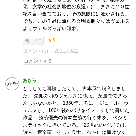
化、文学の社会的地位の衰退）は、まさに２０世
紀を言い当てており、その慧眼には驚かされる。
でも、この作品に流れる文明風刺ぶりはヴェルヌ
よりウェルズっぽい印象。
★5
ナイス
コメント(0)
2011/09/22
あきら
どうしても再読したくて、 古本屋で購入しまし
た。 先見の明のヴェルヌに感服。 芝居でできる
んじゃないかと。 1860年ころに、 ジュール・ヴ
ェルヌが、 100年後のパリをイメージして書いた
作品。 経済優先の資本主義の行く末を、 ペシミ
スティックに描いている。 “20世紀のパリ”では、
詩人、音楽家、そして兵士。 彼らには職はなく、