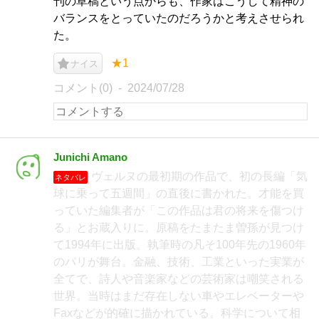
刊の草稿という点からも、作家はこうして精神の
バランスをとっていたのだろうかと考えさせられ
た。
★1
ナイス
コメント(0)
2024/07/28
Junichi Amano
ヴェルヌの最初期の作品で、初の長編「気
ネタバレ
球に乗って五週間」の直後に書かれた。才能を買
っていた編集者が「この作品は君の将来を傷つけ
る」とお蔵入りに。原稿をたまたま曽孫が見つけ
て1994年に出版。執筆時の凡そ100年先の1960年
のパリが舞台。金融、技術、工業といった実業が
全てで、詩人や音楽家などの芸術家は嘲笑される
世界。当時はまだ存在しない車やエレベーターや
Faxなどが的確に描かれている。科学について相