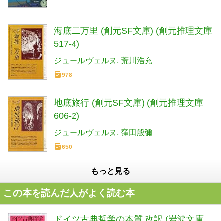
海底二万里 (創元SF文庫) (創元推理文庫
517-4)
ジュールヴェルヌ
荒川浩充
978
地底旅行 (創元SF文庫) (創元推理文庫
606-2)
ジュールヴェルヌ
窪田般彌
650
もっと見る
この本を読んだ人がよく読む本
ドイツ古典哲学の本質 改訳 (岩波文庫