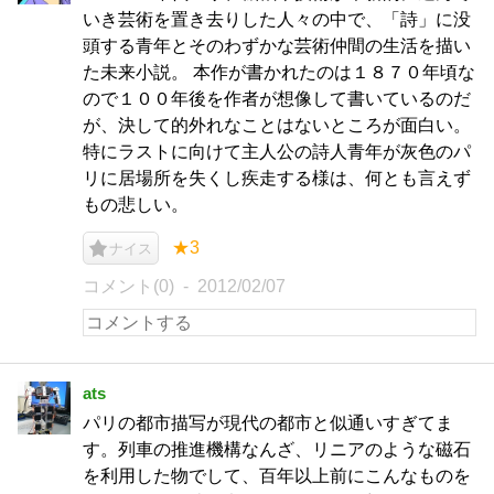
いき芸術を置き去りした人々の中で、「詩」に没
頭する青年とそのわずかな芸術仲間の生活を描い
た未来小説。 本作が書かれたのは１８７０年頃な
ので１００年後を作者が想像して書いているのだ
が、決して的外れなことはないところが面白い。
特にラストに向けて主人公の詩人青年が灰色のパ
リに居場所を失くし疾走する様は、何とも言えず
もの悲しい。
★3
ナイス
コメント(0)
2012/02/07
ats
パリの都市描写が現代の都市と似通いすぎてま
す。列車の推進機構なんざ、リニアのような磁石
を利用した物でして、百年以上前にこんなものを