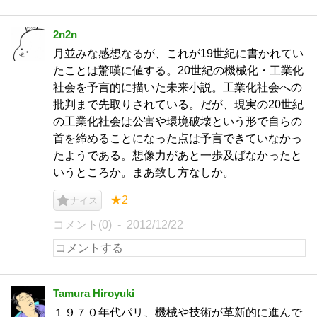
2n2n
月並みな感想なるが、これが19世紀に書かれてい
たことは驚嘆に値する。20世紀の機械化・工業化
社会を予言的に描いた未来小説。工業化社会への
批判まで先取りされている。だが、現実の20世紀
の工業化社会は公害や環境破壊という形で自らの
首を締めることになった点は予言できていなかっ
たようである。想像力があと一歩及ばなかったと
いうところか。まあ致し方なしか。
★2
ナイス
コメント(0)
2012/12/22
Tamura Hiroyuki
１９７０年代パリ、機械や技術が革新的に進んで