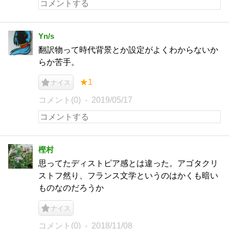
Yn/s
翻訳物って時代背景とか設定がよくわからないか
らか苦手。
★1
ナイス
コメント(0)
2019/05/17
樫村
思ってたディストピア感とは違った。アゴタクリ
ストフ然り、フランス文学というのはかくも暗い
ものなのだろうか
ナイス
コメント(0)
2018/11/08