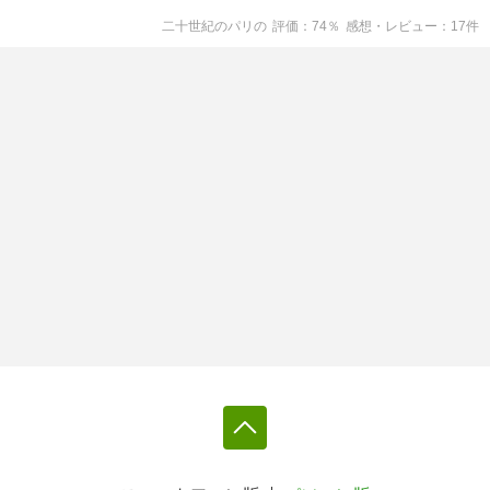
二十世紀のパリ
の
評価
74
％
感想・レビュー
17
件