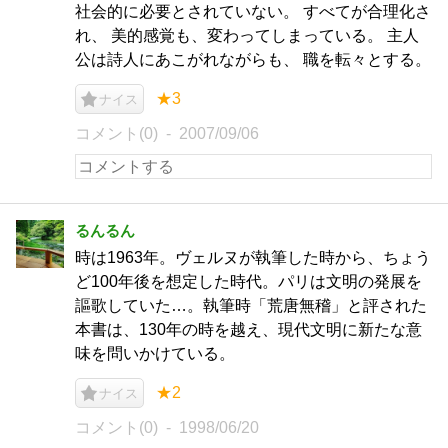
社会的に必要とされていない。 すべてが合理化さ
れ、 美的感覚も、変わってしまっている。 主人
公は詩人にあこがれながらも、 職を転々とする。
★3
ナイス
コメント(0)
2007/09/06
るんるん
時は1963年。ヴェルヌが執筆した時から、ちょう
ど100年後を想定した時代。パリは文明の発展を
謳歌していた…。執筆時「荒唐無稽」と評された
本書は、130年の時を越え、現代文明に新たな意
味を問いかけている。
★2
ナイス
コメント(0)
1998/06/20