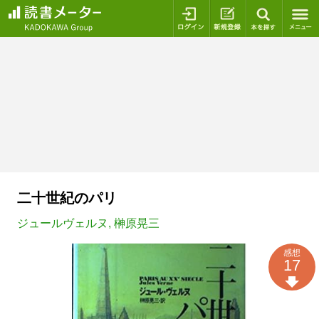
ログイン
新規登録
本を探
二十世紀のパリ
ジュールヴェルヌ
,
榊原晃三
感想
17