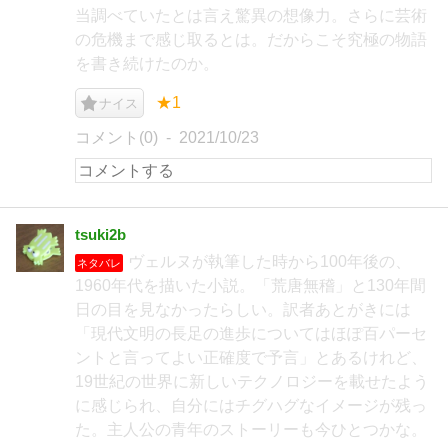
当調べていたとは言え驚異の想像力。さらに芸術
の危機まで感じ取るとは。だからこそ究極の物語
を書き続けたのか。
★1
ナイス
コメント(0)
2021/10/23
tsuki2b
ヴェルヌが執筆した時から100年後の、
ネタバレ
1960年代を描いた小説。「荒唐無稽」と130年間
日の目を見なかったらしい。訳者あとがきには
「現代文明の長足の進歩についてはほぽ百パーセ
ントと言ってよい正確度で予言」とあるけれど、
19世紀の世界に新しいテクノロジーを載せたよう
に感じられ、自分にはチグハグなイメージが残っ
た。主人公の青年のストーリーも今ひとつかな。