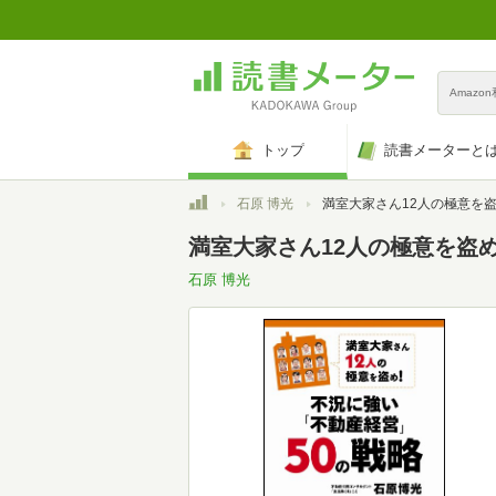
Amazo
トップ
読書メーターと
トップ
石原 博光
満室大家さん12人の極意を盗め!不況に強い「不動産経営」
満室大家さん12人の極意を盗め
石原 博光