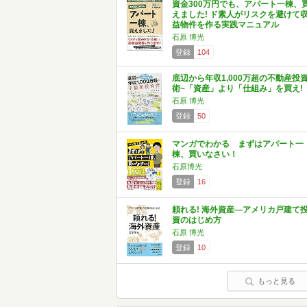
資金300万円でも、アパート一棟、
えました! ド素人がリスクを避けて
益物件を作る実践マニュアル
石原 博光
登録
104
底辺から年収1,000万超の不動産投
術~「資産」より「仕組み」を買え!
石原 博光
登録
50
マンガでわかる まずはアパート一
棟、買いなさい！
石原博光
登録
16
頼れる! 海外資産―アメリカ戸建て
資のはじめ方
石原 博光
登録
10
もっと見る