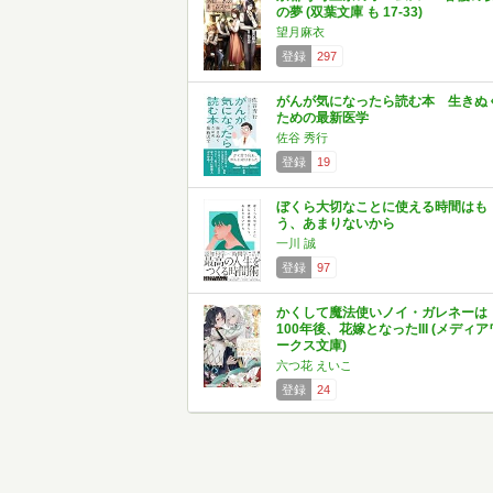
の夢 (双葉文庫 も 17-33)
望月麻衣
登録
297
がんが気になったら読む本 生きぬ
ための最新医学
佐谷 秀行
登録
19
ぼくら大切なことに使える時間はも
う、あまりないから
一川 誠
登録
97
かくして魔法使いノイ・ガレネーは
100年後、花嫁となったIII (メディア
ークス文庫)
六つ花 えいこ
登録
24