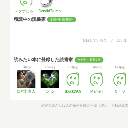
メタボじゃない
DonaldTrump
積読中の読書家
全0件中 新着0件
登録しているユーザーはいま
読みたい本に登録した読書家
全7件中 新着7件
10年前
13年前
13年前
14年前
14年前
知的野蛮人
tomo
tkoct1969
Manten
ＯＴＵ
満室大家さん12人の極意を盗め!不況に強い「不動産経営