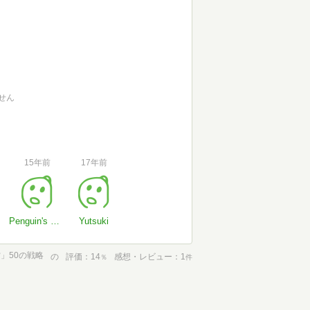
せん
15年前
17年前
Penguin's wife
Yutsuki
」50の戦略
の
評価
14
感想・レビュー
1
％
件