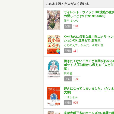
この本を読んだ人がよく読む本
サイレント・ウィッチ XII 沈黙の魔
の隠しごと (カドカワBOOKS)
依空 まつり
登録
198
やせるのに必要な最小限エクサ マン
ションOK 道具ゼロ 超簡単
ととのえて、からだ。今野拓也
登録
11
働きたくないイタチと言葉がわかる
ボット 人工知能から考える「人と言
葉」
川添愛
登録
1205
好きになってしまいました。 (だい
文庫)
三浦しをん
登録
905
京都寺町三条のホームズex. 春霞の