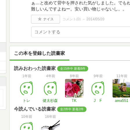
ぁ…と改めて背中を押された気がしました。でも
難しいんですよねー。安い買い物じゃないし。。
ナイス
コメント(
0
)
2014/05/20
この本を登録した読書家
読みおわった読書家
全15件中 新着8件
1年前
4年前
8年前
9年前
11年前
トレ
健太杉森
TK
J F
area551
今読んでいる読書家
全2件中 新着2件
10年前
16年前