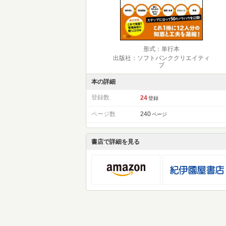
形式：単行本
出版社：ソフトバンククリエイティ
ブ
本の詳細
登録数
24
登録
ページ数
240
ページ
書店で詳細を見る